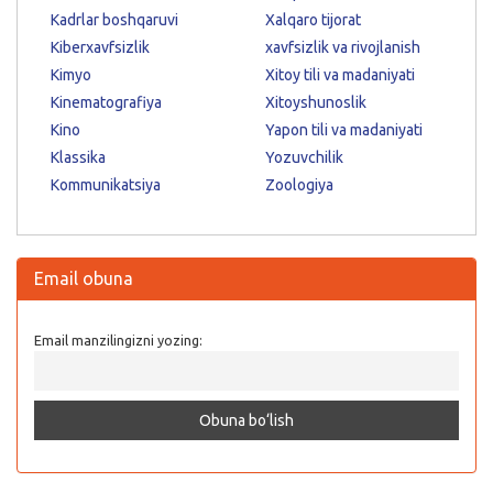
Kadrlar boshqaruvi
Xalqaro tijorat
Kiberxavfsizlik
xavfsizlik va rivojlanish
Kimyo
Xitoy tili va madaniyati
Kinematografiya
Xitoyshunoslik
Kino
Yapon tili va madaniyati
Klassika
Yozuvchilik
Kommunikatsiya
Zoologiya
Email obuna
Email manzilingizni yozing: