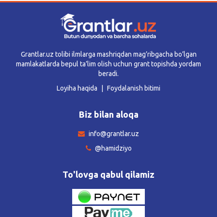
Grantlar.uz tolibi ilmlarga mashriqdan mag’ribgacha bo’lgan
mamlakatlarda bepul ta’lim olish uchun grant topishda yordam
beradi.
Loyiha haqida
Foydalanish bitimi
Biz bilan aloqa
info@grantlar.uz
@hamidziyo
To'lovga qabul qilamiz