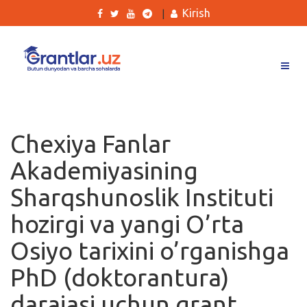
Kirish
|
Grantlar
Tanlovlar
Chexiya Fanlar
Ishlar
Akademiyasining
Kurslar
Sharqshunoslik Instituti
Blog
hozirgi va yangi O’rta
Yana
Osiyo tarixini o’rganishga
PhD (doktorantura)
darajasi uchun grant
Qidirish