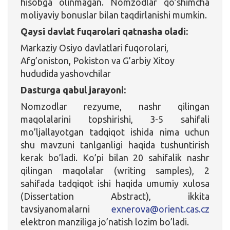
hisobga olinmagan. Nomzodlar qo’shimcha
moliyaviy bonuslar bilan taqdirlanishi mumkin.
Qaysi davlat fuqarolari qatnasha oladi:
Markaziy Osiyo davlatlari fuqorolari,
Afg’oniston, Pokiston va G’arbiy Xitoy
hududida yashovchilar
Dasturga qabul jarayoni:
Nomzodlar rezyume, nashr qilingan
maqolalarini topshirishi, 3-5 sahifali
mo’ljallayotgan tadqiqot ishida nima uchun
shu mavzuni tanlganligi haqida tushuntirish
kerak bo’ladi. Ko’pi bilan 20 sahifalik nashr
qilingan maqolalar (writing samples), 2
sahifada tadqiqot ishi haqida umumiy xulosa
(Dissertation Abstract), ikkita
tavsiyanomalarni
exnerova@orient.cas.cz
elektron manziliga jo’natish lozim bo’ladi.