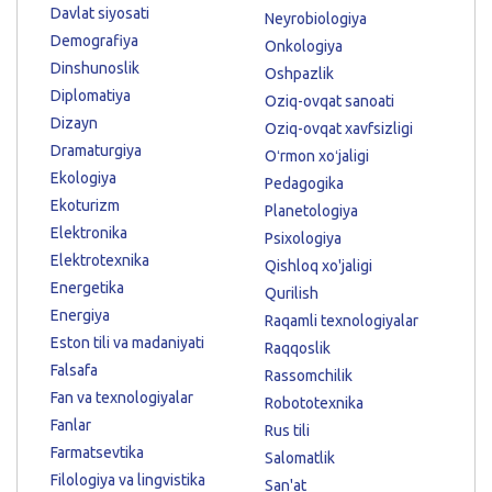
Davlat siyosati
Neyrobiologiya
Demografiya
Onkologiya
Dinshunoslik
Oshpazlik
Diplomatiya
Oziq-ovqat sanoati
Dizayn
Oziq-ovqat xavfsizligi
Dramaturgiya
Oʻrmon xoʻjaligi
Ekologiya
Pedagogika
Ekoturizm
Planetologiya
Elektronika
Psixologiya
Elektrotexnika
Qishloq xo'jaligi
Energetika
Qurilish
Energiya
Raqamli texnologiyalar
Eston tili va madaniyati
Raqqoslik
Falsafa
Rassomchilik
Fan va texnologiyalar
Robototexnika
Fanlar
Rus tili
Farmatsevtika
Salomatlik
Filologiya va lingvistika
San'at