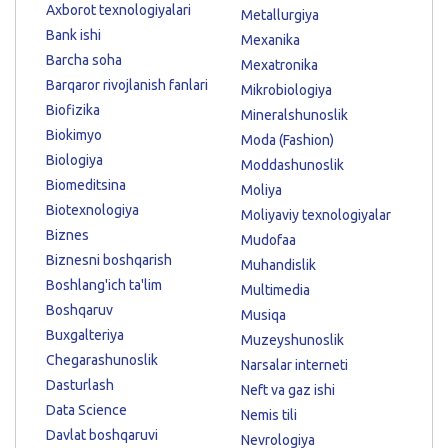
Axborot texnologiyalari
Metallurgiya
Bank ishi
Mexanika
Barcha soha
Mexatronika
Barqaror rivojlanish fanlari
Mikrobiologiya
Biofizika
Mineralshunoslik
Biokimyo
Moda (Fashion)
Biologiya
Moddashunoslik
Biomeditsina
Moliya
Biotexnologiya
Moliyaviy texnologiyalar
Biznes
Mudofaa
Biznesni boshqarish
Muhandislik
Boshlang'ich ta'lim
Multimedia
Boshqaruv
Musiqa
Buxgalteriya
Muzeyshunoslik
Chegarashunoslik
Narsalar interneti
Dasturlash
Neft va gaz ishi
Data Science
Nemis tili
Davlat boshqaruvi
Nevrologiya