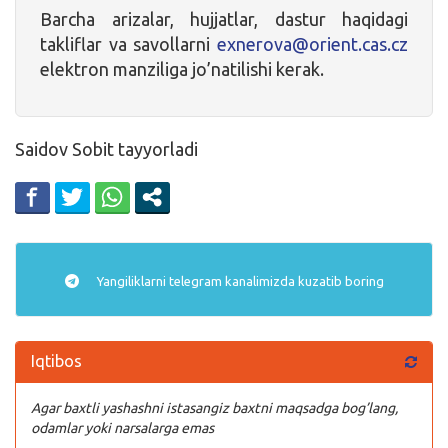
Barcha arizalar, hujjatlar, dastur haqidagi
takliflar va savollarni
exnerova@orient.cas.cz
elektron manziliga jo’natilishi kerak.
Saidov Sobit tayyorladi
Yangiliklarni
telegram
kanalimizda kuzatib boring
Iqtibos
Agar baxtli yashashni istasangiz baxtni maqsadga bog’lang,
odamlar yoki narsalarga emas