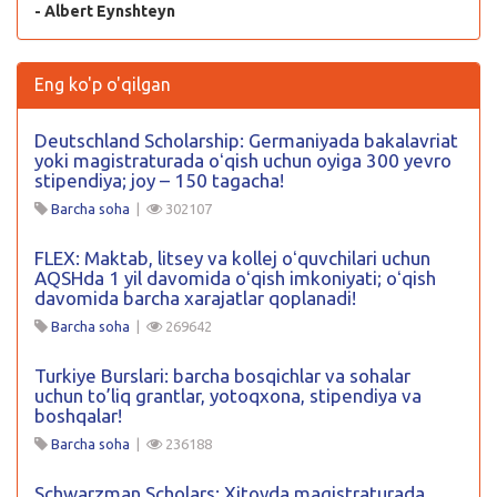
- Albert Eynshteyn
Eng ko'p o'qilgan
Deutschland Scholarship: Germaniyada bakalavriat
yoki magistraturada oʻqish uchun oyiga 300 yevro
stipendiya; joy – 150 tagacha!
Barcha soha
|
302107
FLEX: Maktab, litsey va kollej oʻquvchilari uchun
AQSHda 1 yil davomida oʻqish imkoniyati; oʻqish
davomida barcha xarajatlar qoplanadi!
Barcha soha
|
269642
Turkiye Burslari: barcha bosqichlar va sohalar
uchun to’liq grantlar, yotoqxona, stipendiya va
boshqalar!
Barcha soha
|
236188
Schwarzman Scholars: Xitoyda magistraturada