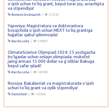
oʻqish uchun toʻliq grant, bepul turar joy, aviachipta
va stipendiya!
Biznesni boshqarish
|
227535
Yaponiya: Magistratura va doktorantura
bosqichida oʻqish uchun MEXT toʻliq grantiga
hujjatlar qabul qilinmoqda!
Barcha soha
|
178987
ClimateScience Olympiad 2024: 25 yoshgacha
boʻlganlar uchun onlayn olimpiada: mukofot
jamgʻarmasi 15 000 dollar va gʻoliblar Bakuga
bepul safar qiladi!
Barcha soha
|
149780
Rossiya: Bakalavriat va magistraturada o’qish
uchun to’liq grant va oylik stipendiya!
Dasturlash
|
143946