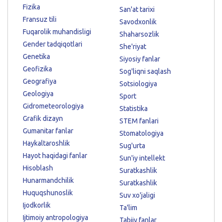
Fizika
San'at tarixi
Fransuz tili
Savodxonlik
Fuqarolik muhandisligi
Shaharsozlik
Gender tadqiqotlari
She'riyat
Genetika
Siyosiy fanlar
Geofizika
Sog'liqni saqlash
Geografiya
Sotsiologiya
Geologiya
Sport
Gidrometeorologiya
Statistika
Grafik dizayn
STEM fanlari
Gumanitar fanlar
Stomatologiya
Haykaltaroshlik
Sug'urta
Hayot haqidagi fanlar
Sun'iy intellekt
Hisoblash
Suratkashlik
Hunarmandchilik
Suratkashlik
Huquqshunoslik
Suv xo'jaligi
Ijodkorlik
Ta'lim
Ijtimoiy antropologiya
Tabiiy fanlar