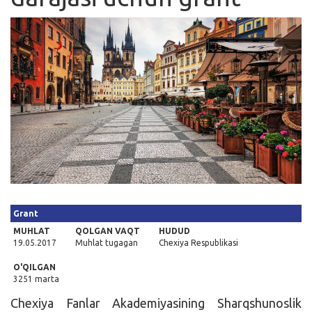
Kirish
Grant
MUHLAT
QOLGAN VAQT
HUDUD
19.05.2017
Muhlat tugagan
Chexiya Respublikasi
O'QILGAN
3251 marta
Chexiya Fanlar Akademiyasining Sharqshunoslik