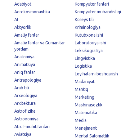
Adabiyot
Kompyuter fanlari
Aerokosmonavtika
Kompyuter muhandisligi
AI
Koreys tili
Aktyorlik
Kriminologiya
Amaliy fanlar
Kutubxona ishi
Amaliy fanlar va Gumanitar
Laboratoriya ishi
yordam
Leksikografiya
Anatomiya
Lingvistika
Animatsiya
Logistika
Aniq fanlar
Loyihalarni boshqarish
Antrapologiya
Madaniyat
Arab tili
Mantiq
Arxeologiya
Marketing
Arxitektura
Mashinasozlik
Astrofizika
Matematika
Astronomiya
Media
Atrof-muhit fanlari
Menejment
Aviatsiya
Mental Salomatlik