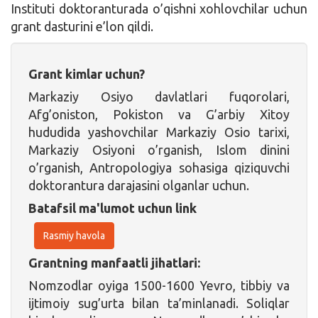
Instituti doktoranturada o’qishni xohlovchilar uchun
grant dasturini e’lon qildi.
Grant kimlar uchun?
Markaziy Osiyo davlatlari fuqorolari,
Afg’oniston, Pokiston va G’arbiy Xitoy
hududida yashovchilar Markaziy Osio tarixi,
Markaziy Osiyoni o’rganish, Islom dinini
o’rganish, Antropologiya sohasiga qiziquvchi
doktorantura darajasini olganlar uchun.
Batafsil ma'lumot uchun link
Rasmiy havola
Grantning manfaatli jihatlari:
Nomzodlar oyiga 1500-1600 Yevro, tibbiy va
ijtimoiy sug’urta bilan ta’minlanadi. Soliqlar