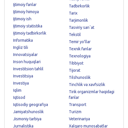
Ijtimoiy fanlar
Tadbirkorlik
Ijtimoiy himoya
Tarix
Ijtimoiy ish
Tarjimonlik
Ijtimoiy statistika
Tasviriy sanʼat
Ijtimoiy tadbirkorlik
Tekstil
Informatika
Temir yo'llar
Ingliz tili
Texnik fanlar
Innovatsiyalar
Texnologiya
Inson huquqlari
Tibbiyot
Investitsion tahlil
Tijorat
Investitsiya
Tilshunoslik
Investiya
Tinchlik va xavfsizlik
Iqlim
Tirik organizmlar haqidagi
Iqtisod
fanlar
Iqtisodiy geografiya
Transport
Jamiyatshunoslik
Turizm
Jismoniy tarbiya
Veterinariya
Jurnalistika
Xalqaro munosabatlar