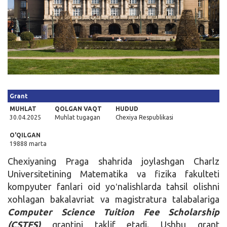
Kirish
Grant
MUHLAT
QOLGAN VAQT
HUDUD
30.04.2025
Muhlat tugagan
Chexiya Respublikasi
O'QILGAN
19888 marta
Chexiyaning Praga shahrida joylashgan Charlz
Universitetining Matematika va fizika fakulteti
kompyuter fanlari oid yoʻnalishlarda tahsil olishni
xohlagan bakalavriat va magistratura talabalariga
Computer Science Tuition Fee Scholarship
(CSTFS)
grantini taklif etadi. Ushbu grant