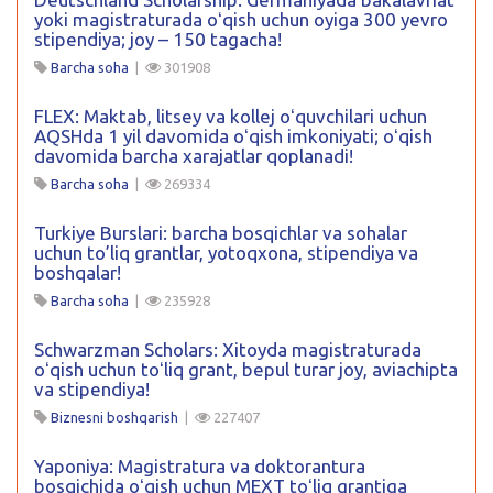
yoki magistraturada oʻqish uchun oyiga 300 yevro
stipendiya; joy – 150 tagacha!
Barcha soha
|
301908
FLEX: Maktab, litsey va kollej oʻquvchilari uchun
AQSHda 1 yil davomida oʻqish imkoniyati; oʻqish
davomida barcha xarajatlar qoplanadi!
Barcha soha
|
269334
Turkiye Burslari: barcha bosqichlar va sohalar
uchun to’liq grantlar, yotoqxona, stipendiya va
boshqalar!
Barcha soha
|
235928
Schwarzman Scholars: Xitoyda magistraturada
oʻqish uchun toʻliq grant, bepul turar joy, aviachipta
va stipendiya!
Biznesni boshqarish
|
227407
Yaponiya: Magistratura va doktorantura
bosqichida oʻqish uchun MEXT toʻliq grantiga