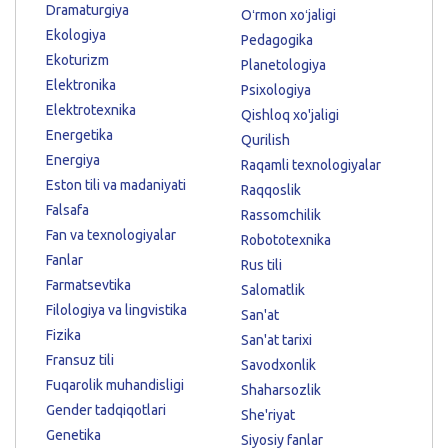
Dramaturgiya
Oʻrmon xoʻjaligi
Ekologiya
Pedagogika
Ekoturizm
Planetologiya
Elektronika
Psixologiya
Elektrotexnika
Qishloq xo'jaligi
Energetika
Qurilish
Energiya
Raqamli texnologiyalar
Eston tili va madaniyati
Raqqoslik
Falsafa
Rassomchilik
Fan va texnologiyalar
Robototexnika
Fanlar
Rus tili
Farmatsevtika
Salomatlik
Filologiya va lingvistika
San'at
Fizika
San'at tarixi
Fransuz tili
Savodxonlik
Fuqarolik muhandisligi
Shaharsozlik
Gender tadqiqotlari
She'riyat
Genetika
Siyosiy fanlar