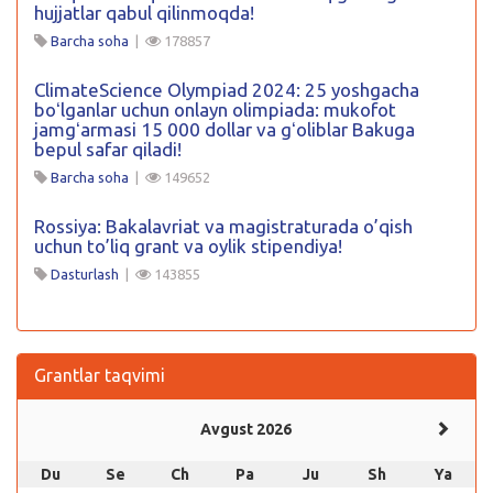
hujjatlar qabul qilinmoqda!
Barcha soha
|
178857
ClimateScience Olympiad 2024: 25 yoshgacha
boʻlganlar uchun onlayn olimpiada: mukofot
jamgʻarmasi 15 000 dollar va gʻoliblar Bakuga
bepul safar qiladi!
Barcha soha
|
149652
Rossiya: Bakalavriat va magistraturada o’qish
uchun to’liq grant va oylik stipendiya!
Dasturlash
|
143855
Grantlar taqvimi
Avgust 2026
Du
Se
Ch
Pa
Ju
Sh
Ya