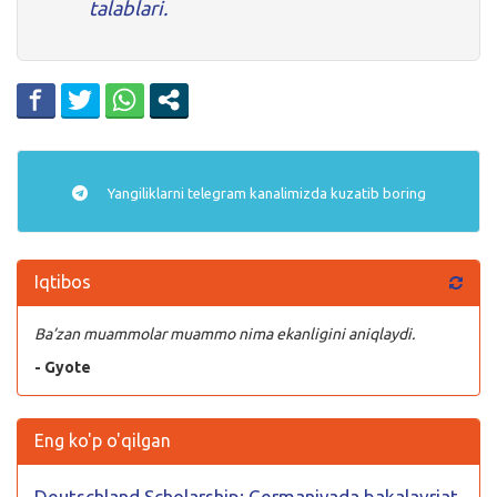
talablari.
Yangiliklarni
telegram
kanalimizda kuzatib boring
Iqtibos
Ba’zan muammolar muammo nima ekanligini aniqlaydi.
- Gyote
Eng ko'p o'qilgan
Deutschland Scholarship: Germaniyada bakalavriat