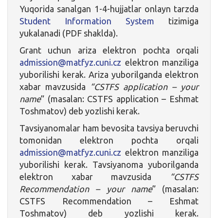
Yuqorida sanalgan 1-4-hujjatlar onlayn tarzda
Student Information System
tizimiga
yukalanadi (PDF shaklda).
Grant uchun ariza elektron pochta orqali
admission@matfyz.cuni.cz
elektron manziliga
yuborilishi kerak. Ariza yuborilganda elektron
xabar mavzusida
“CSTFS application – your
name
” (masalan: CSTFS application – Eshmat
Toshmatov) deb yozlishi kerak.
Tavsiyanomalar ham bevosita tavsiya beruvchi
tomonidan elektron pochta orqali
admission@matfyz.cuni.cz
elektron manziliga
yuborilishi kerak. Tavsiyanoma yuborilganda
elektron xabar mavzusida
“CSTFS
Recommendation – your name
” (masalan:
CSTFS Recommendation – Eshmat
Toshmatov) deb yozlishi kerak.