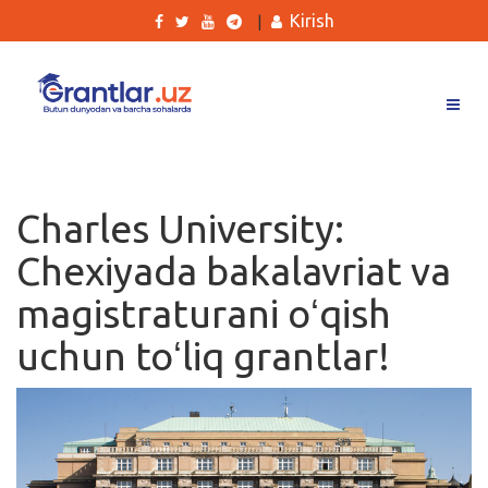
Kirish
|
Grantlar
Tanlovlar
Charles University:
Ishlar
Chexiyada bakalavriat va
Kurslar
magistraturani oʻqish
Blog
uchun toʻliq grantlar!
Yana
Qidirish