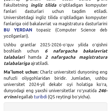
fakultetning
ingliz tilida
oʻqitiladigan kompyuter
fanlari dasturlari uchun taqdim etiladi.
Universitetdagi ingliz tilida oʻqitiladigan kompyuter
fanlariga oid bakalavriat va magistratura dasturlarini
BU YERDAN
topasiz (Computer Science deb
yozilganlari).
Ushbu grantlar 2025-2026-oʻquv yilida oʻqishni
boshlash uchun
6 nafargacha bakalavriat
talabalari
hamda
2 nafargacha magistratura
talabalariga
ajratiladi.
Maʼlumot uchun:
Charlz universiteti dunyoning eng
nufuzli oliygohlaridan biridir. Jumladan, ushbu
universitet 2024-yil dekabr oyi holatiga koʻra,
dunyodagi eng yaxshi universitetlar roʻyxatida
246-
oʻrinni
egallab
turibdi
(QS reytingi boʻyicha).