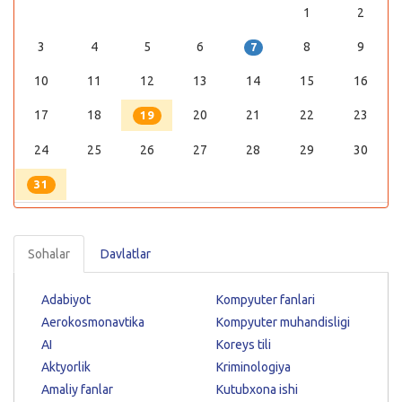
1
2
3
4
5
6
8
9
7
10
11
12
13
14
15
16
17
18
20
21
22
23
19
24
25
26
27
28
29
30
31
Sohalar
Davlatlar
Adabiyot
Kompyuter fanlari
Aerokosmonavtika
Kompyuter muhandisligi
AI
Koreys tili
Aktyorlik
Kriminologiya
Amaliy fanlar
Kutubxona ishi