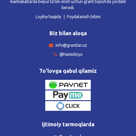
mamlakatlarda bepul ta’lim olish uchun grant topishda yordam
beradi.
Loyiha haqida
Foydalanish bitimi
Biz bilan aloqa
info@grantlar.uz
@hamidziyo
To'lovga qabul qilamiz
Ijtimoiy tarmoqlarda