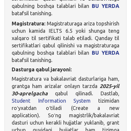
qabulning boshqa talablari bilan
BU YERDA
batafsil tanishing.
Magistratura:
Magistraturaga ariza topshirish
uchun kamida IELTS 6.5 yoki shunga teng
xalqaro til sertifikati talab etiladi. Qanday til
sertifikatlari qabul qilinishi va magistraturaga
qabulning boshqa talablari bilan
BU YERDA
batafsil tanishing.
Dasturga qabul jarayoni:
Magistratura va bakalavriat dasturlariga ham,
grantga ham arizalar onlayn tarzda
2025-yil
30-aprelgacha
qabul qilinadi. Dastlab,
Student Information System
tizimidan
roʻyxatdan oʻtiladi (Create a new
application). Soʻng magistrlik/bakalavriat
dasturi uchun kerakli hujjatlar yuklanib, grant
uchun quyidagi hujjatlar ham tizimga