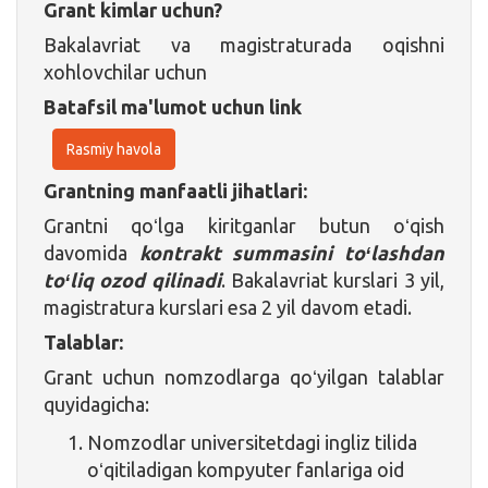
Grant kimlar uchun?
Bakalavriat va magistraturada oqishni
xohlovchilar uchun
Batafsil ma'lumot uchun link
Rasmiy havola
Grantning manfaatli jihatlari:
Grantni qoʻlga kiritganlar butun oʻqish
davomida
kontrakt summasini toʻlashdan
toʻliq ozod qilinadi
. Bakalavriat kurslari 3 yil,
magistratura kurslari esa 2 yil davom etadi.
Talablar:
Grant uchun nomzodlarga qoʻyilgan talablar
quyidagicha:
Nomzodlar universitetdagi ingliz tilida
oʻqitiladigan kompyuter fanlariga oid