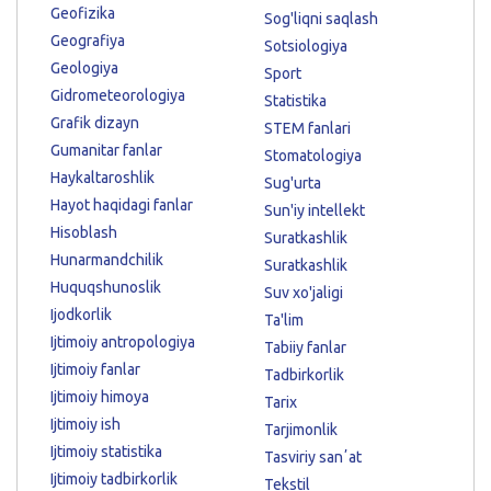
Geofizika
Sog'liqni saqlash
Geografiya
Sotsiologiya
Geologiya
Sport
Gidrometeorologiya
Statistika
Grafik dizayn
STEM fanlari
Gumanitar fanlar
Stomatologiya
Haykaltaroshlik
Sug'urta
Hayot haqidagi fanlar
Sun'iy intellekt
Hisoblash
Suratkashlik
Hunarmandchilik
Suratkashlik
Huquqshunoslik
Suv xo'jaligi
Ijodkorlik
Ta'lim
Ijtimoiy antropologiya
Tabiiy fanlar
Ijtimoiy fanlar
Tadbirkorlik
Ijtimoiy himoya
Tarix
Ijtimoiy ish
Tarjimonlik
Ijtimoiy statistika
Tasviriy sanʼat
Ijtimoiy tadbirkorlik
Tekstil