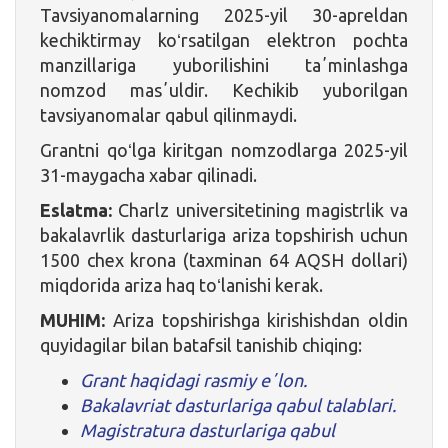
Tavsiyanomalarning 2025-yil 30-apreldan
kechiktirmay koʻrsatilgan elektron pochta
manzillariga yuborilishini taʼminlashga
nomzod masʼuldir. Kechikib yuborilgan
tavsiyanomalar qabul qilinmaydi.
Grantni qoʻlga kiritgan nomzodlarga 2025-yil
31-maygacha xabar qilinadi.
Eslatma:
Charlz universitetining magistrlik va
bakalavrlik dasturlariga ariza topshirish uchun
1500 chex krona (taxminan 64 AQSH dollari)
miqdorida ariza haq toʻlanishi kerak.
MUHIM:
Ariza topshirishga kirishishdan oldin
quyidagilar bilan batafsil tanishib chiqing:
Grant haqidagi rasmiy eʼlon.
Bakalavriat dasturlariga qabul talablari.
Magistratura dasturlariga qabul