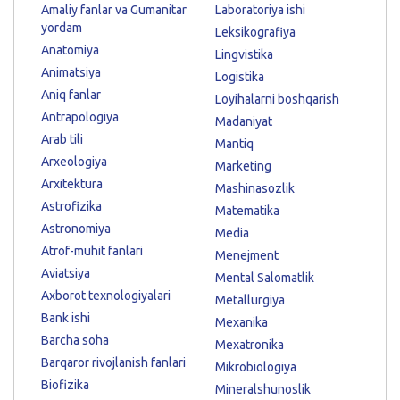
Amaliy fanlar va Gumanitar
Laboratoriya ishi
yordam
Leksikografiya
Anatomiya
Lingvistika
Animatsiya
Logistika
Aniq fanlar
Loyihalarni boshqarish
Antrapologiya
Madaniyat
Arab tili
Mantiq
Arxeologiya
Marketing
Arxitektura
Mashinasozlik
Astrofizika
Matematika
Astronomiya
Media
Atrof-muhit fanlari
Menejment
Aviatsiya
Mental Salomatlik
Axborot texnologiyalari
Metallurgiya
Bank ishi
Mexanika
Barcha soha
Mexatronika
Barqaror rivojlanish fanlari
Mikrobiologiya
Biofizika
Mineralshunoslik