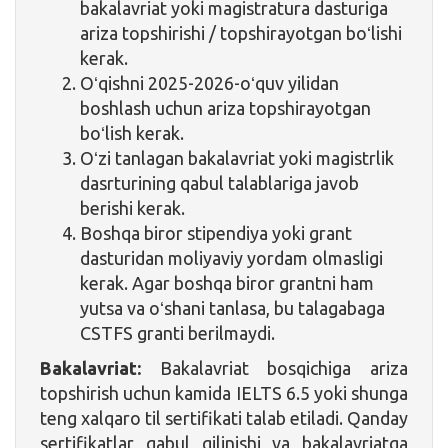
bakalavriat yoki magistratura dasturiga
ariza topshirishi / topshirayotgan boʻlishi
kerak.
Oʻqishni 2025-2026-oʻquv yilidan
boshlash uchun ariza topshirayotgan
boʻlish kerak.
Oʻzi tanlagan bakalavriat yoki magistrlik
dasrturining qabul talablariga javob
berishi kerak.
Boshqa biror stipendiya yoki grant
dasturidan moliyaviy yordam olmasligi
kerak. Agar boshqa biror grantni ham
yutsa va oʻshani tanlasa, bu talagabaga
CSTFS granti berilmaydi.
Bakalavriat:
Bakalavriat bosqichiga ariza
topshirish uchun kamida IELTS 6.5 yoki shunga
teng xalqaro til sertifikati talab etiladi. Qanday
sertifikatlar qabul qilinishi va bakalavriatga