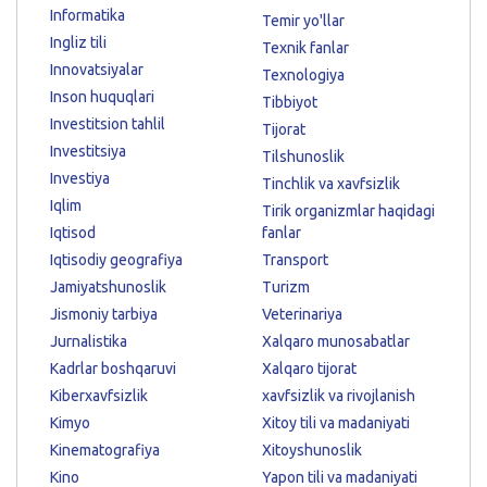
Informatika
Temir yo'llar
Ingliz tili
Texnik fanlar
Innovatsiyalar
Texnologiya
Inson huquqlari
Tibbiyot
Investitsion tahlil
Tijorat
Investitsiya
Tilshunoslik
Investiya
Tinchlik va xavfsizlik
Iqlim
Tirik organizmlar haqidagi
Iqtisod
fanlar
Iqtisodiy geografiya
Transport
Jamiyatshunoslik
Turizm
Jismoniy tarbiya
Veterinariya
Jurnalistika
Xalqaro munosabatlar
Kadrlar boshqaruvi
Xalqaro tijorat
Kiberxavfsizlik
xavfsizlik va rivojlanish
Kimyo
Xitoy tili va madaniyati
Kinematografiya
Xitoyshunoslik
Kino
Yapon tili va madaniyati