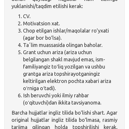
yuklanishi/taqdim etilishi kerak:
CV.
Motivatsion xat.
Chop etilgan ishlar/maqolalar ro’yxati
(agar bor bo’lsa).
Taʼlim muassasida olingan baholar.
Grant uchun ariza (ariza uchun
belgilangan shakl mavjud emas, ism-
familiyangiz toʻliq yozilgan va ushbu
grantga ariza topshirayotganingiz
keltirilgan elektron pochta xabari ariza
oʻrniga oʻtadi).
Ish beruvchi yoki ilmiy rahbar
(oʻqituvchi)dan ikkita tavsiyanoma.
Barcha hujjatlar ingliz tilida bo’lishi shart. Agar
original hujjatlar ingliz tilida bo’lmasa, rasmiy
tarjima qilingan holda topshirilishi kerak.