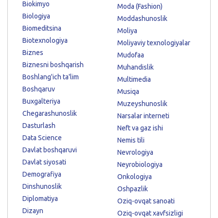
Biokimyo
Moda (Fashion)
Biologiya
Moddashunoslik
Biomeditsina
Moliya
Biotexnologiya
Moliyaviy texnologiyalar
Biznes
Mudofaa
Biznesni boshqarish
Muhandislik
Boshlang'ich ta'lim
Multimedia
Boshqaruv
Musiqa
Buxgalteriya
Muzeyshunoslik
Chegarashunoslik
Narsalar interneti
Dasturlash
Neft va gaz ishi
Data Science
Nemis tili
Davlat boshqaruvi
Nevrologiya
Davlat siyosati
Neyrobiologiya
Demografiya
Onkologiya
Dinshunoslik
Oshpazlik
Diplomatiya
Oziq-ovqat sanoati
Dizayn
Oziq-ovqat xavfsizligi