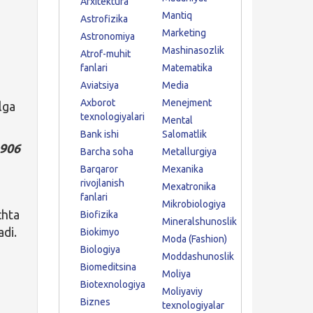
Arxitektura
Mantiq
Astrofizika
Marketing
Astronomiya
Mashinasozlik
Atrof-muhit
fanlari
Matematika
Aviatsiya
Media
Axborot
Menejment
lga
texnologiyalari
Mental
Bank ishi
Salomatlik
 906
Barcha soha
Metallurgiya
Barqaror
Mexanika
rivojlanish
Mexatronika
fanlari
Mikrobiologiya
chta
Biofizika
Mineralshunoslik
adi.
Biokimyo
Moda (Fashion)
Biologiya
Moddashunoslik
Biomeditsina
Moliya
Biotexnologiya
Moliyaviy
Biznes
texnologiyalar