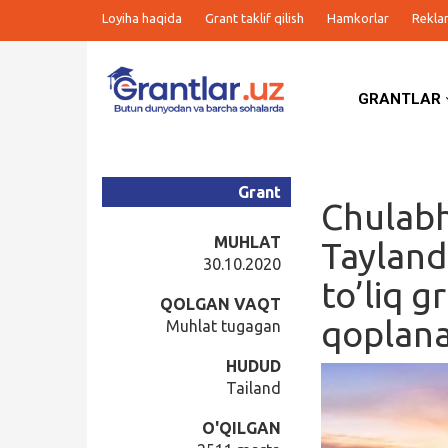
Loyiha haqida
Grant taklif qilish
Hamkorlar
Rekla
GRANTLAR
Grantlar
Tanlovlar
Grant
Chulabh
Ishlar
MUHLAT
Tayland
30.10.2020
to’liq g
Kurslar
QOLGAN VAQT
qoplana
Muhlat tugagan
Blog
HUDUD
Tailand
Yana
O'QILGAN