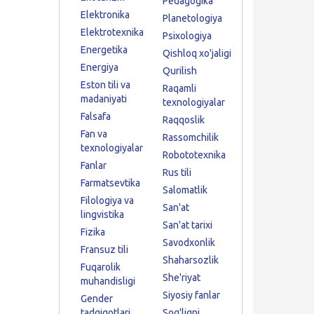
Pedagogika
Elektronika
Planetologiya
Elektrotexnika
Psixologiya
Energetika
Qishloq xo'jaligi
Energiya
Qurilish
Eston tili va
Raqamli
madaniyati
texnologiyalar
Falsafa
Raqqoslik
Fan va
Rassomchilik
texnologiyalar
Robototexnika
Fanlar
Rus tili
Farmatsevtika
Salomatlik
Filologiya va
San'at
lingvistika
San'at tarixi
Fizika
Savodxonlik
Fransuz tili
Shaharsozlik
Fuqarolik
She'riyat
muhandisligi
Siyosiy fanlar
Gender
tadqiqotlari
Sog'liqni