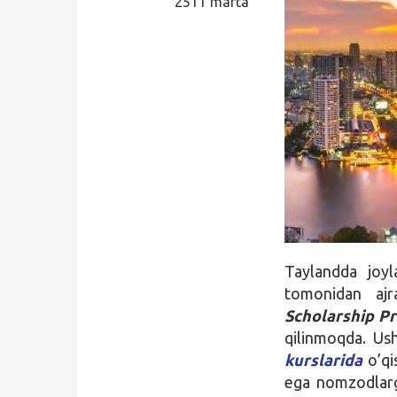
2511 marta
Qidirish
Kirish
Taylandda joy
tomonidan ajr
Scholarship P
qilinmoqda. Ush
kurslarida
o’qi
ega nomzodlarga