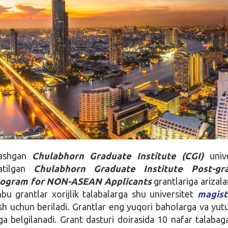
lashgan
Chulabhorn Graduate Institute (CGI)
unive
atilgan
Chulabhorn Graduate Institute Post-gr
rogram for NON-ASEAN Applicants
grantlariga arizala
bu grantlar xorijlik talabalarga shu universitet
magist
sh uchun beriladi. Grantlar eng yuqori baholarga va yut
 belgilanadi. Grant dasturi doirasida 10 nafar talabag