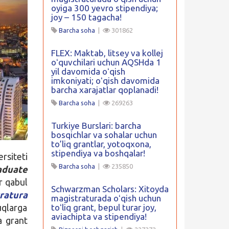
oyiga 300 yevro stipendiya;
joy – 150 tagacha!
Barcha soha
|
301862
FLEX: Maktab, litsey va kollej
oʻquvchilari uchun AQSHda 1
yil davomida oʻqish
imkoniyati; oʻqish davomida
barcha xarajatlar qoplanadi!
Barcha soha
|
269263
Turkiye Burslari: barcha
bosqichlar va sohalar uchun
to’liq grantlar, yotoqxona,
stipendiya va boshqalar!
rsiteti
Barcha soha
|
235850
aduate
r qabul
Schwarzman Scholars: Xitoyda
ratura
magistraturada oʻqish uchun
uqlarga
toʻliq grant, bepul turar joy,
aviachipta va stipendiya!
a grant