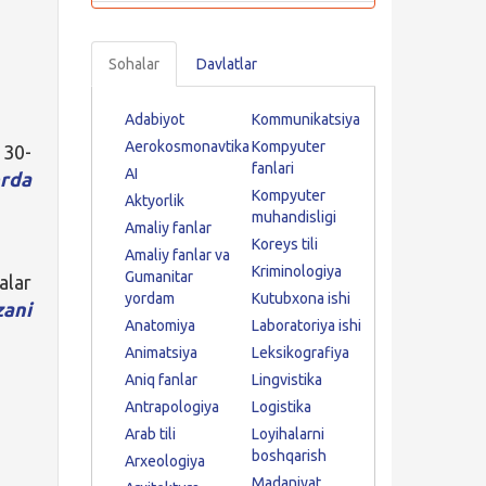
Sohalar
Davlatlar
Adabiyot
Kommunikatsiya
Aerokosmonavtika
Kompyuter
 30-
fanlari
AI
rda
Kompyuter
Aktyorlik
muhandisligi
Amaliy fanlar
Koreys tili
Amaliy fanlar va
Kriminologiya
Gumanitar
alar
yordam
Kutubxona ishi
ani
Anatomiya
Laboratoriya ishi
Animatsiya
Leksikografiya
Aniq fanlar
Lingvistika
Antrapologiya
Logistika
Arab tili
Loyihalarni
boshqarish
Arxeologiya
Madaniyat