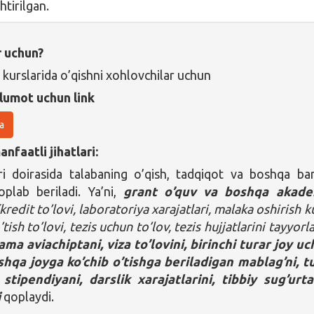
htirilgan.
r uchun?
 kurslarida o’qishni xohlovchilar uchun
lumot uchun link
a
nfaatli jihatlari:
ri doirasida talabaning o’qish, tadqiqot va boshqa ba
qoplab beriladi. Ya’ni,
grant o’quv va boshqa akade
kredit to’lovi, laboratoriya xarajatlari, malaka oshirish ku
tish to’lovi, tezis uchun to’lov, tezis hujjatlarini tayyorla
ma aviachiptani, viza to’lovini, birinchi turar joy u
oshqa joyga ko’chib o’tishga beriladigan mablag’ni, t
k stipendiyani, darslik xarajatlarini, tibbiy sug’urt
i
qoplaydi.