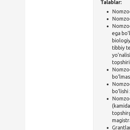
Talablar:
Nomzod 
Nomzod 
Nomzod 
ega bo’l
biologiy
tibbiy 
yo’nali
topshir
Nomzodn
bo’lmasl
Nomzod 
bo’lishi
Nomzod i
(kamida
topshirg
magistr
Grantla