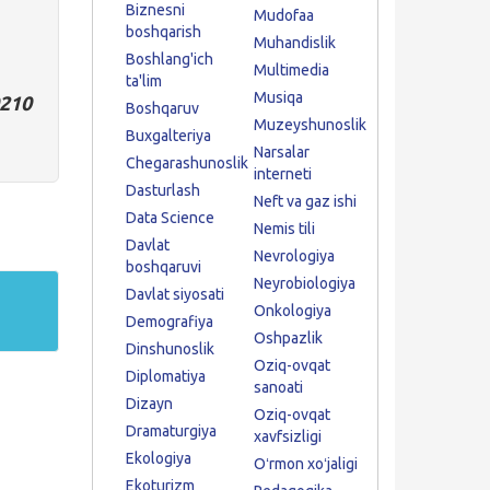
Biznesni
Mudofaa
boshqarish
Muhandislik
Boshlang'ich
Multimedia
ta'lim
Musiqa
0210
Boshqaruv
Muzeyshunoslik
Buxgalteriya
Narsalar
Chegarashunoslik
interneti
Dasturlash
Neft va gaz ishi
Data Science
Nemis tili
Davlat
Nevrologiya
boshqaruvi
Neyrobiologiya
Davlat siyosati
Onkologiya
Demografiya
Oshpazlik
Dinshunoslik
Oziq-ovqat
Diplomatiya
sanoati
Dizayn
Oziq-ovqat
Dramaturgiya
xavfsizligi
Ekologiya
Oʻrmon xoʻjaligi
Ekoturizm