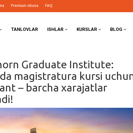
ma
Premium obuna
FAQ
TANLOVLAR
ISHLAR
KURSLAR
BLOG
orn Graduate Institute:
da magistratura kursi uchu
rant – barcha xarajatlar
di!