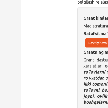
belgilash rejalas
Grant kimla
Magistratura
Batafsil ma'
Rasmiy havol
Grantning ma
Grant dastu
xarajatlari 
to’lovlarni
(
ro’yxatdan o’
ikki tomonla
to’lovni, b
joyni, oyli
boshqalarn