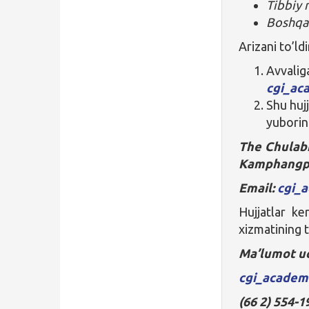
Tibbiy
Boshqa 
Arizani to’ldi
Avvalig
cgi_ac
Shu huj
yuborin
The Chulabh
Kamphangph
Email:
cgi_
Hujjatlar ke
xizmatining t
Ma’lumot u
cgi_academi
(66 2) 554-1