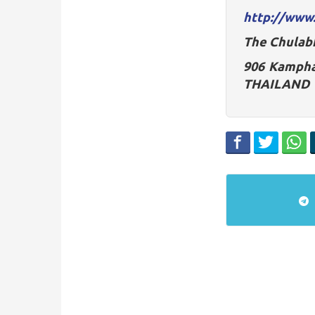
http://www.
The Chulab
906 Kampha
THAILAND