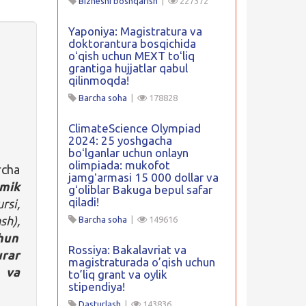
Biznesni boshqarish
|
227372
Yaponiya: Magistratura va
doktorantura bosqichida
oʻqish uchun MEXT toʻliq
grantiga hujjatlar qabul
qilinmoqda!
Barcha soha
|
178828
ClimateScience Olympiad
2024: 25 yoshgacha
boʻlganlar uchun onlayn
olimpiada: mukofot
rcha
jamgʻarmasi 15 000 dollar va
mik
gʻoliblar Bakuga bepul safar
qiladi!
rsi,
sh),
Barcha soha
|
149616
chun
Rossiya: Bakalavriat va
urar
magistraturada o’qish uchun
a va
to’liq grant va oylik
stipendiya!
Dasturlash
|
143836