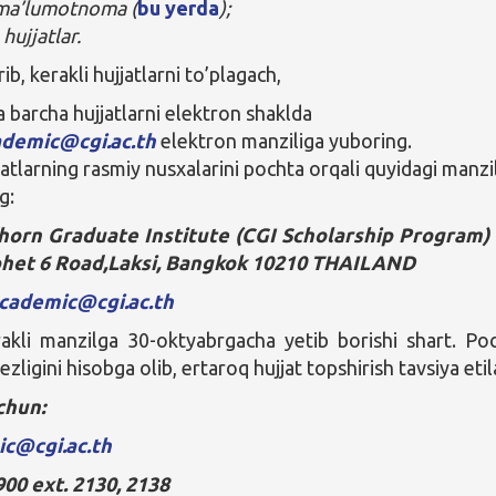
 ma’lumotnoma (
bu yerda
);
hujjatlar.
rib, kerakli hujjatlarni to’plagach,
a barcha hujjatlarni elektron shaklda
ademic@cgi.ac.th
elektron manziliga yuboring.
jatlarning rasmiy nusxalarini pochta orqali quyidagi manzi
g:
orn Graduate Institute (CGI Scholarship Program)
et 6 Road,Laksi, Bangkok 10210 THAILAND
academic@cgi.ac.th
rakli manzilga 30-oktyabrgacha yetib borishi shart. Po
ezligini hisobga olib, ertaroq hujjat topshirish tavsiya etil
chun:
c@cgi.ac.th
900 ext. 2130, 2138