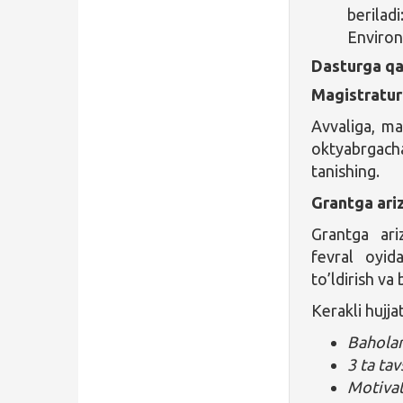
berilad
Environ
Dasturga qa
Magistratura
Avvaliga, mag
oktyabrgach
tanishing.
Grantga ari
Grantga ari
fevral oyid
to’ldirish va
Kerakli hujjat
Baholar
3 ta ta
Motivat