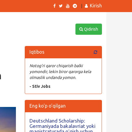
Kirish
|
Qidirish
Iqtibos
Notog’ri qaror chiqarish balki
n
yomondir, lekin biror qarorga kela
olmaslik undanda yomon.
- Stiv Jobs
Eng ko'p o'qilgan
Deutschland Scholarship:
Germaniyada bakalavriat yoki
magistraturada oʻqish uchun