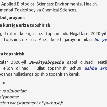
i: Applied Biological Sciences: Environmental Health,
mental Toxicology va Chemical Sciences.
bul jarayoni:
 kursiga ariza topshirish
istratura kursiga ariza topshiriladi. Hujjatlarni 2020-yil
a topshirish zarur. Ariza berish jarayoni bilan
bu ye
za topshirish
zalar 2020-yil
30-oktyabrgacha
qabul qilinadi. Natij
a e’lon qilinadi. Hujjat topshirish uchun
ushbu ariz
 boshqa hujjatlarga qo’shib topshirish kerak.
lar:
 va diplomlar;
vsiyanoma;
sion xat (statement of purpose);