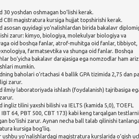
30 yoshdan oshmagan bo’lishi kerak.
CBI magistratura kursiga hujjat topshirishi kerak.
asosan quyidagi yo’nalishlardan birida bakalavr diplomi
ishi zarur: kimyo, biologiya, molekulyar biologiya va
aga oid boshqa fanlar, atrof-muhitga oid fanlar, tibbiyot,
texnologiya, farmatsevtika va shunga oid fanlar. Boshqa
shlar bo’yicha bakalavr darajasiga ega nomzodlar ham ari
ishlari mumkin.
ing baholari o’rtachasi 4 ballik GPA tizimida 2,75 dan p
igi zarur.
ilmiy laboratoriyada ishlash (foydalanish) tajribasiga eg
 zarur.
ngliz tilini yaxshi bilishi va IELTS (kamida 5,0), TOEFL
 IBT 64, PBT 500, CBT 173) kabi keng tarqalgan testlarni
an bo’lishi zarur. Aynan necha ball talab qilinishi tanlang
atura kursiga bog’liq.
r ushbu yo’nalishlardagi magistratura kurslarida o’qish u