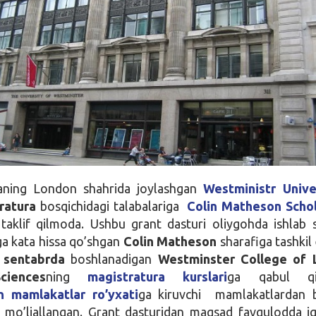
aning London shahrida joylashgan
Westministr Unive
ratura
bosqichidagi talabalariga
Colin Matheson Schol
 taklif qilmoda. Ushbu grant dasturi oliygohda ishlab 
iga kata hissa qo’shgan
Colin Matheson
sharafiga tashkil 
 sentabrda
boshlanadigan
Westminster College of L
iences
ning
magistratura kurslari
ga qabul qil
n mamlakatlar ro’yxati
ga kiruvchi mamlakatlardan b
 mo’ljallangan. Grant dasturidan maqsad favqulodda iqt