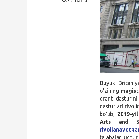
3830 marta
Qidirish
Kirish
Buyuk Britaniy
o’zining
magist
grant dasturini
dasturlari rivoj
bo’lib,
2019-yil
Arts and Sc
rivojlanayotga
talabalar uchun