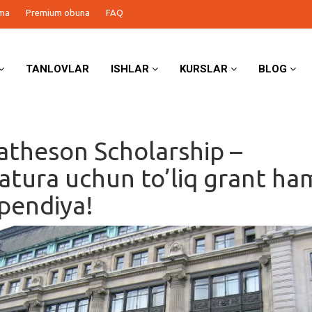
ma
Premium obuna
FAQ
TANLOVLAR
ISHLAR
KURSLAR
BLOG
atheson Scholarship –
atura uchun to’liq grant h
ipendiya!