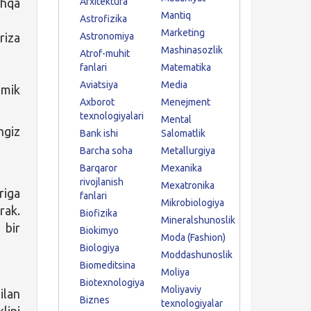
shqa
Arxitektura
Mantiq
Astrofizika
Marketing
riza
Astronomiya
Mashinasozlik
Atrof-muhit
fanlari
Matematika
Aviatsiya
Media
emik
Axborot
Menejment
texnologiyalari
Mental
ngiz
Bank ishi
Salomatlik
Barcha soha
Metallurgiya
Barqaror
Mexanika
rivojlanish
Mexatronika
riga
fanlari
Mikrobiologiya
rak.
Biofizika
Mineralshunoslik
 bir
Biokimyo
Moda (Fashion)
Biologiya
Moddashunoslik
Biomeditsina
Moliya
Biotexnologiya
Moliyaviy
ilan
Biznes
texnologiyalar
lini