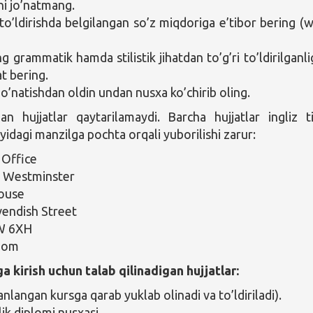
ni jo’natmang.
 to’ldirishda belgilangan so’z miqdoriga e’tibor bering (
g grammatik hamda stilistik jihatdan to’g’ri to’ldirilganli
t bering.
jo’natishdan oldin undan nusxa ko’chirib oling.
an hujjatlar qaytarilamaydi. Barcha hujjatlar ingliz ti
uyidagi manzilga pochta orqali yuborilishi zarur:
 Office
f Westminster
ouse
endish Street
W 6XH
dom
a kirish uchun talab qilinadigan hujjatlar:
anlangan kursga qarab yuklab olinadi va to’ldiriladi).
ik diplomi nusxasi.