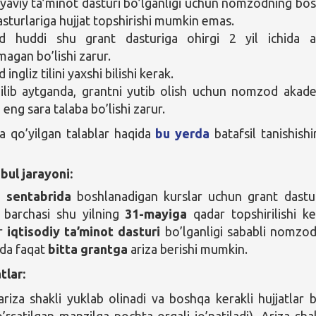
yaviy ta’minot dasturi bo’lganligi uchun nomzodning bo
asturlariga hujjat topshirishi mumkin emas.
 huddi shu grant dasturiga ohirgi 2 yil ichida a
magan bo’lishi zarur.
ngliz tilini yaxshi bilishi kerak.
ilib aytganda, grantni yutib olish uchun nomzod akad
 eng sara talaba bo’lishi zarur.
 qo’yilgan talablar haqida
bu yerda
batafsil tanishishi
bul jarayoni:
g sentabrida
boshlanadigan kurslar uchun grant dastu
g barchasi shu yilning
31-mayiga
qadar topshirilishi ke
ur
iqtisodiy ta’minot dasturi
bo’lganligi sababli nomzod
ida faqat
bitta grantga
ariza berishi mumkin.
tlar:
riza shakli yuklab olinadi va boshqa kerakli hujjatlar b
’rsatilgan manzilga pochta orqali jo’natiladi). Ariza shak