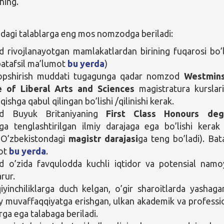
shing.
idagi talablarga eng mos nomzodga beriladi:
rivojlanayotgan mamlakatlardan birining fuqarosi bo’l
batafsil ma’lumot
bu yerda
)
topshirish muddati tugagunga qadar nomzod
Westmins
e of Liberal Arts and Sciences
magistratura kurslar
’qishga qabul qilingan bo’lishi /qilinishi kerak.
 Buyuk Britaniyaning
First Class Honours deg
iga tenglashtirilgan ilmiy darajaga ega bo’lishi kerak
 O’zbekistondagi
magistr darajasi
ga teng bo’ladi). Bata
ot
bu yerda
.
 o’zida favqulodda kuchli iqtidor va potensial nam
arur.
iyinchiliklarga duch kelgan, o’gir sharoitlarda yashaga
 muvaffaqqiyatga erishgan, ulkan akademik va professi
rga ega talabaga beriladi.