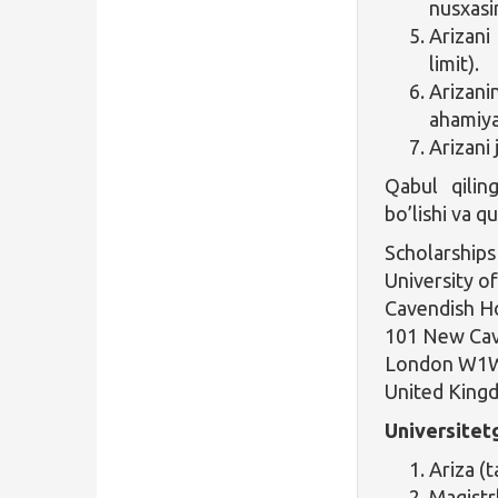
nusxasi
Arizani
limit).
Arizanin
ahamiya
Arizani 
Qabul qiling
bo’lishi va q
Scholarships
University o
Cavendish H
101 New Cav
London W1
United King
Universitetg
Ariza (t
Magistrl