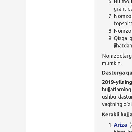
Bu moli
grant d
Nomzod
topshir
Nomzod i
Qisqa q
jihatdan
Nomzodlarga
mumkin.
Dasturga qa
2019-yilnin
hujjatlarnin
ushbu dast
vaqtning o’z
Kerakli hujja
Ariza
(a
birga ko