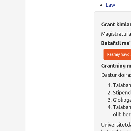
Law
Grant kimla
Magistratura
Batafsil ma'
Rasmiy havol
Grantning ma
Dastur doiras
Talaba
Stipend
G’olibg
Talaban
olib ber
Universitet