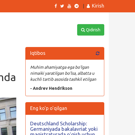
Kirish
|
Qidirish
Iqtibos
Muhim ahamiyatga ega bo’lgan
amda
nimaiki yaratilgan bo’lsa, albatta u
kuchli tartib asosida tashkil etilgan
- Andrev Hendrikson
Eng ko'p o'qilgan
Deutschland Scholarship:
Germaniyada bakalavriat yoki
magistraturada oʻqish uchun