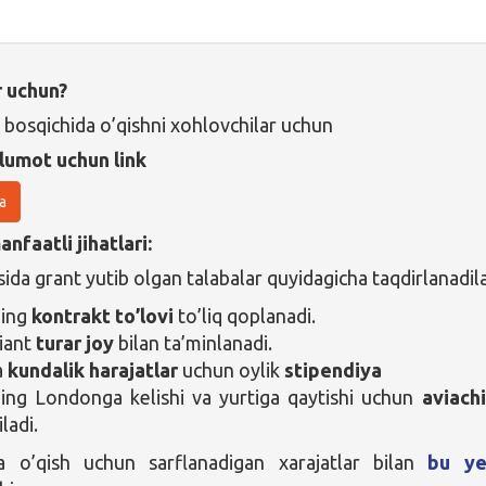
r uchun?
 bosqichida o’qishni xohlovchilar uchun
lumot uchun link
a
nfaatli jihatlari:
ida grant yutib olgan talabalar quyidagicha taqdirlanadila
ning
kontrakt to’lovi
to’liq qoplanadi.
iant
turar joy
bilan ta’minlanadi.
a
kundalik harajatlar
uchun oylik
stipendiya
ing Londonga kelishi va yurtiga qaytishi uchun
aviach
iladi.
da o’qish uchun sarflanadigan xarajatlar bilan
bu ye