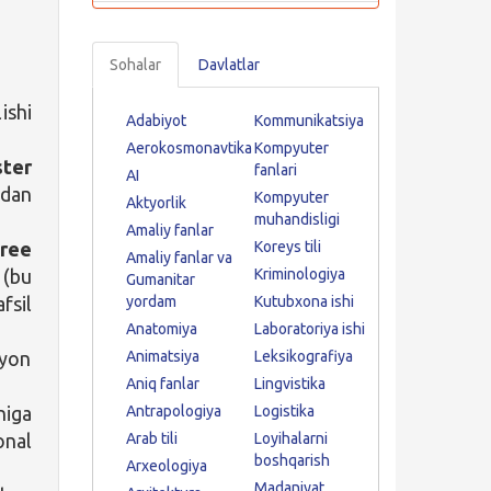
Sohalar
Davlatlar
ishi
Adabiyot
Kommunikatsiya
Aerokosmonavtika
Kompyuter
ter
fanlari
AI
idan
Kompyuter
Aktyorlik
muhandisligi
Amaliy fanlar
ree
Koreys tili
Amaliy fanlar va
 (bu
Kriminologiya
Gumanitar
fsil
yordam
Kutubxona ishi
Anatomiya
Laboratoriya ishi
oyon
Animatsiya
Leksikografiya
Aniq fanlar
Lingvistika
niga
Antrapologiya
Logistika
onal
Arab tili
Loyihalarni
boshqarish
Arxeologiya
Madaniyat