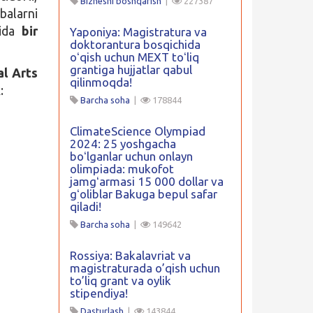
Biznesni boshqarish
|
227387
balarni
sida
bir
Yaponiya: Magistratura va
doktorantura bosqichida
oʻqish uchun MEXT toʻliq
grantiga hujjatlar qabul
al Arts
qilinmoqda!
:
Barcha soha
|
178844
ClimateScience Olympiad
2024: 25 yoshgacha
boʻlganlar uchun onlayn
olimpiada: mukofot
jamgʻarmasi 15 000 dollar va
gʻoliblar Bakuga bepul safar
qiladi!
Barcha soha
|
149642
Rossiya: Bakalavriat va
magistraturada o’qish uchun
to’liq grant va oylik
stipendiya!
Dasturlash
|
143844