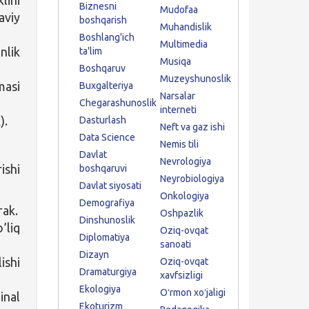
Biznesni
Mudofaa
aviy
boshqarish
Muhandislik
Boshlang'ich
Multimedia
nlik
ta'lim
Musiqa
Boshqaruv
Muzeyshunoslik
masi
Buxgalteriya
Narsalar
Chegarashunoslik
interneti
).
Dasturlash
Neft va gaz ishi
Data Science
Nemis tili
Davlat
Nevrologiya
ishi
boshqaruvi
Neyrobiologiya
Davlat siyosati
Onkologiya
Demografiya
rak.
Oshpazlik
Dinshunoslik
’liq
Oziq-ovqat
Diplomatiya
sanoati
Dizayn
ishi
Oziq-ovqat
Dramaturgiya
xavfsizligi
Ekologiya
Oʻrmon xoʻjaligi
inal
Ekoturizm