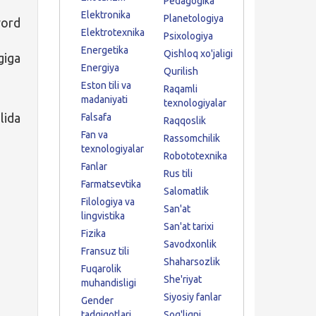
Pedagogika
Elektronika
Planetologiya
word
Elektrotexnika
Psixologiya
Energetika
Qishloq xo'jaligi
giga
Energiya
Qurilish
Eston tili va
Raqamli
madaniyati
texnologiyalar
lida
Falsafa
Raqqoslik
Fan va
Rassomchilik
texnologiyalar
Robototexnika
Fanlar
Rus tili
Farmatsevtika
Salomatlik
Filologiya va
San'at
lingvistika
San'at tarixi
Fizika
Savodxonlik
Fransuz tili
Shaharsozlik
Fuqarolik
She'riyat
muhandisligi
Siyosiy fanlar
Gender
tadqiqotlari
Sog'liqni