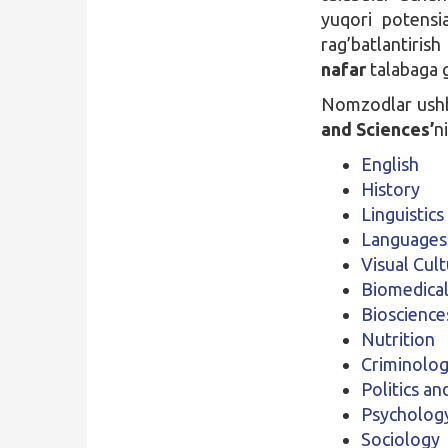
yuqori potensia
rag’batlantiris
nafar
talabaga g
Nomzodlar ushb
and Sciences’
n
English
History
Linguistics
Languages
Visual Cul
Biomedical
Bioscience
Nutrition
Criminolo
Politics an
Psycholog
Sociology