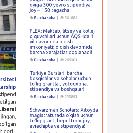
oyiga 300 yevro stipendiya;
joy – 150 tagacha!
Barcha soha
|
301884
FLEX: Maktab, litsey va kollej
oʻquvchilari uchun AQSHda 1
yil davomida oʻqish
imkoniyati; oʻqish davomida
barcha xarajatlar qoplanadi!
Barcha soha
|
269301
Turkiye Burslari: barcha
bosqichlar va sohalar uchun
rsiteti
to’liq grantlar, yotoqxona,
arship
stipendiya va boshqalar!
stipend
Barcha soha
|
235893
etilgan
iberal
Schwarzman Scholars: Xitoyda
magistraturada oʻqish uchun
ingan,
toʻliq grant, bepul turar joy,
o’lgan
aviachipta va stipendiya!
idorli,