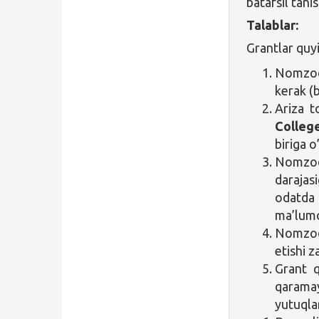
batafsil tani
Talablar:
Grantlar quy
Nomzod 
kerak (
Ariza 
Colleg
biriga o
Nomzod
darajas
odatda
ma’lum
Nomzod
etishi z
Grant q
qaramay
yutuqla