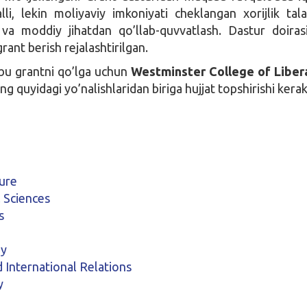
lli, lekin moliyaviy imkoniyati cheklangan xorijlik tala
h va moddiy jihatdan qo’llab-quvvatlash. Dastur doira
rant berish rejalashtirilgan.
u grantni qo’lga uchun
Westminster College of Liber
ing quyidagi yo’nalishlaridan biriga hujjat topshirishi kerak
ture
 Sciences
s
gy
d International Relations
y