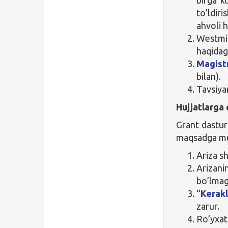
to’ldir
ahvoli h
Westmi
haqidagi
Magist
bilan).
Tavsiya
Hujjatlarga 
Grant dasturi
maqsadga mu
Ariza sh
Arizani
bo’lmag
“
Kerakl
zarur.
Ro’yxat