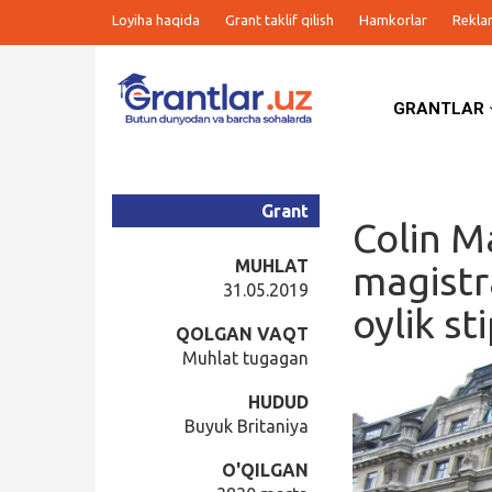
Loyiha haqida
Grant taklif qilish
Hamkorlar
Rekla
GRANTLAR
Grantlar
Tanlovlar
Grant
Colin M
Ishlar
MUHLAT
magistr
31.05.2019
oylik st
Kurslar
QOLGAN VAQT
Muhlat tugagan
Blog
HUDUD
Buyuk Britaniya
Yana
O'QILGAN