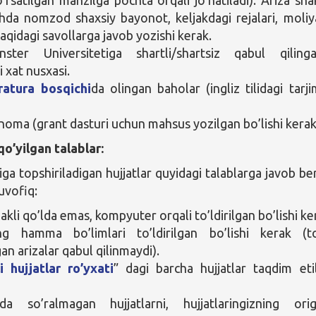
ishda nomzod shaxsiy bayonot, keljakdagi rejalari, moliy
aqidagi savollarga javob yozishi kerak.
nster Universitetiga shartli/shartsiz qabul qilinga
 xat nusxasi.
ratura bosqichi
da olingan baholar (ingliz tilidagi tarji
noma (grant dasturi uchun mahsus yozilgan bo’lishi kerak
qo’yilgan talablar:
ga topshiriladigan hujjatlar quyidagi talablarga javob ber
vofiq:
akli qo’lda emas, kompyuter orqali to’ldirilgan bo’lishi ke
ng hamma bo’limlari to’ldirilgan bo’lishi kerak (to
an arizalar qabul qilinmaydi).
i hujjatlar ro’yxati
” dagi barcha hujjatlar taqdim etil
da so’ralmagan hujjatlarni, hujjatlaringizning orig