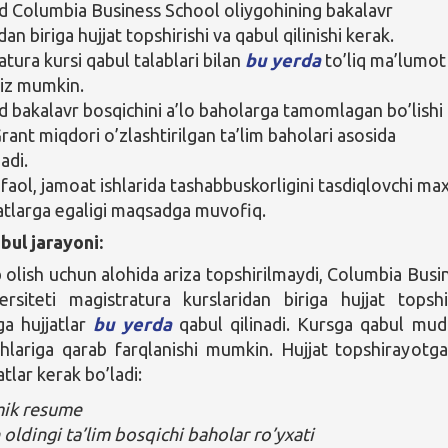
Columbia Business School oliygohining bakalavr
dan biriga hujjat topshirishi va qabul qilinishi kerak.
tura kursi qabul talablari bilan
bu yerda
to’liq ma’lumot
giz mumkin.
bakalavr bosqichini a’lo baholarga tamomlagan bo’lishi
rant miqdori o’zlashtirilgan ta’lim baholari asosida
adi.
 faol, jamoat ishlarida tashabbuskorligini tasdiqlovchi ma
katlarga egaligi maqsadga muvofiq.
bul jarayoni:
b olish uchun alohida ariza topshirilmaydi, Columbia Busi
rsiteti magistratura kurslaridan biriga hujjat topshi
ga hujjatlar
bu yerda
qabul qilinadi. Kursga qabul mud
shlariga qarab farqlanishi mumkin. Hujjat topshirayotg
atlar kerak bo’ladi:
ik resume
oldingi ta’lim bosqichi baholar ro’yxati