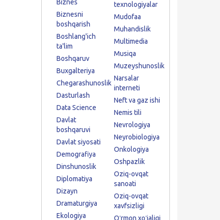
Biznes
texnologiyalar
Biznesni
Mudofaa
boshqarish
Muhandislik
Boshlang'ich
Multimedia
ta'lim
Musiqa
Boshqaruv
Muzeyshunoslik
Buxgalteriya
Narsalar
Chegarashunoslik
interneti
Dasturlash
Neft va gaz ishi
Data Science
Nemis tili
Davlat
Nevrologiya
boshqaruvi
Neyrobiologiya
Davlat siyosati
Onkologiya
Demografiya
Oshpazlik
Dinshunoslik
Oziq-ovqat
Diplomatiya
sanoati
Dizayn
Oziq-ovqat
Dramaturgiya
xavfsizligi
Ekologiya
Oʻrmon xoʻjaligi