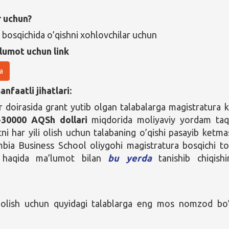
r uchun?
 bosqichida o’qishni xohlovchilar uchun
lumot uchun link
a
nfaatli jihatlari:
 doirasida grant yutib olgan talabalarga magistratura k
-30000 AQSh dollari
miqdorida moliyaviy yordam ta
tni har yili olish uchun talabaning o’qishi pasayib ketmas
bia Business School oliygohi magistratura bosqichi to
i haqida ma’lumot bilan
bu yerda
tanishib chiqishi
 olish uchun quyidagi talablarga eng mos nomzod bo’