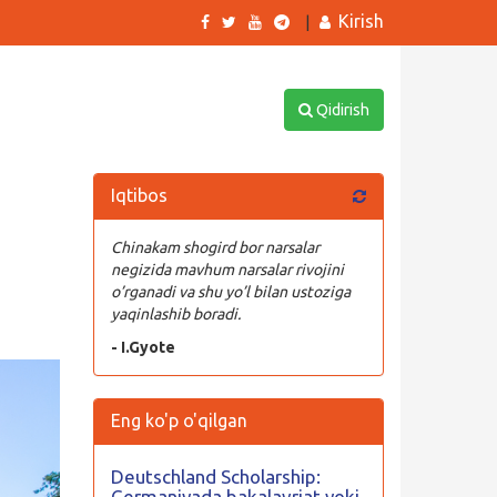
Kirish
|
Qidirish
Iqtibos
Chinakam shogird bor narsalar
negizida mavhum narsalar rivojini
o’rganadi va shu yo’l bilan ustoziga
yaqinlashib boradi.
- I.Gyote
Eng ko'p o'qilgan
Deutschland Scholarship:
Germaniyada bakalavriat yoki