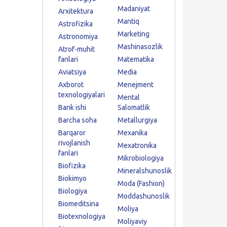
Madaniyat
Arxitektura
Mantiq
Astrofizika
Marketing
Astronomiya
Mashinasozlik
Atrof-muhit
fanlari
Matematika
Aviatsiya
Media
Axborot
Menejment
texnologiyalari
Mental
Bank ishi
Salomatlik
Barcha soha
Metallurgiya
Barqaror
Mexanika
rivojlanish
Mexatronika
fanlari
Mikrobiologiya
Biofizika
Mineralshunoslik
Biokimyo
Moda (Fashion)
Biologiya
Moddashunoslik
Biomeditsina
Moliya
Biotexnologiya
Moliyaviy