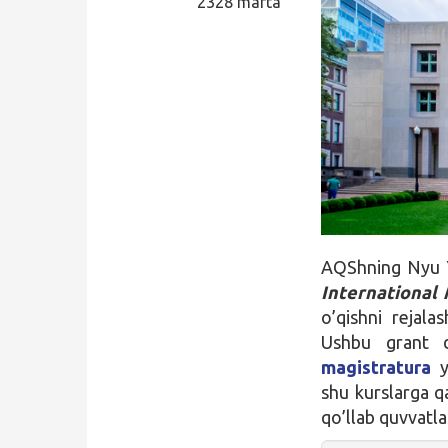
2328 marta
Qidirish
Kirish
AQShning Nyu Y
International
o’qishni rejalas
Ushbu grant d
magistratura
y
shu kurslarga qa
qo’llab quvvatla