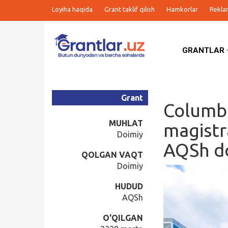
Loyiha haqida
Grant taklif qilish
Hamkorlar
Rekla
GRANTLAR
Grantlar
Tanlovlar
Grant
Columbi
Ishlar
MUHLAT
magistr
Doimiy
AQSh do
Kurslar
QOLGAN VAQT
Doimiy
Blog
HUDUD
AQSh
Yana
O'QILGAN