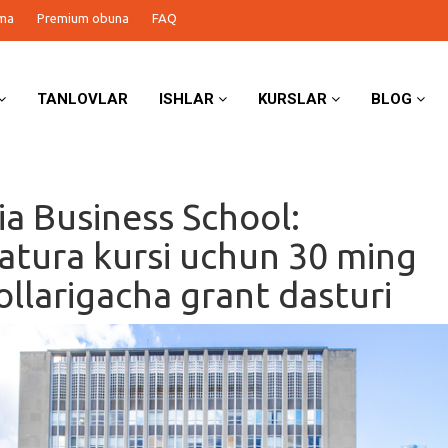
ma
Premium obuna
FAQ
TANLOVLAR
ISHLAR
KURSLAR
BLOG
a Business School:
atura kursi uchun 30 ming
llarigacha grant dasturi