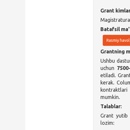
Grant kimla
Magistratura
Batafsil ma'
Rasmiy havol
Grantning ma
Ushbu dastur
uchun
7500
etiladi. Gran
kerak. Colum
kontraktlar
mumkin.
Talablar:
Grant yutib
lozim: