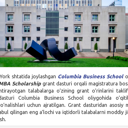
ork shtatida joylashgan
Columbia Business School
o
 MBA Scholarship
grant dasturi orqali magistratura bos
htirayotgan talabalarga o’zining grant o’rinlarini taklif
asturi Columbia Business School oliygohida o’qitil
o’nalishlari uchun ajratilgan. Grant dasturidan asosiy
bul qilingan eng a’lochi va iqtidorli talabalarni moddiy j
sh.