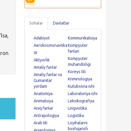
Sohalar
Davlatlar
lsa,
Adabiyot
Kommunikatsiya
Aerokosmonavtika
Kompyuter
fanlari
ron
AI
Kompyuter
Aktyorlik
muhandisligi
Amaliy fanlar
Koreys tili
Amaliy fanlar va
Kriminologiya
Gumanitar
yordam
Kutubxona ishi
Anatomiya
Laboratoriya ishi
Animatsiya
Leksikografiya
Aniq fanlar
Lingvistika
Antrapologiya
Logistika
Arab tili
Loyihalarni
boshqarish
Arxeologiya