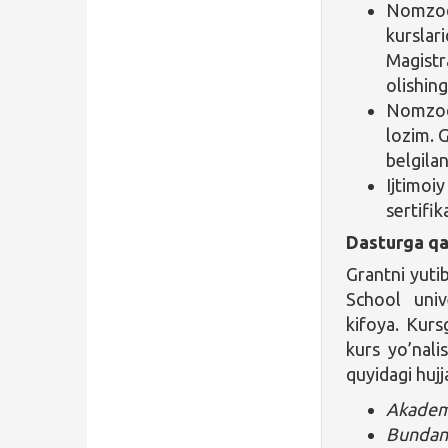
Nomzod 
kurslari
Magistra
olishin
Nomzod 
lozim. G
belgilan
Ijtimoiy
sertifi
Dasturga qa
Grantni yuti
School unive
kifoya. Kurs
kurs yo’nali
quyidagi hujj
Akadem
Bundan 