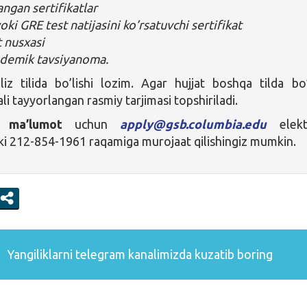
angan sertifikatlar
ki GRE test natijasini ko’rsatuvchi sertifikat
 nusxasi
ademik tavsiyanoma.
gliz tilida bo’lishi lozim. Agar hujjat boshqa tilda bo’
li tayyorlangan rasmiy tarjimasi topshiriladi.
 ma’lumot
uchun
apply@gsb.columbia.edu
elekt
ki 212-854-1961 raqamiga murojaat qilishingiz mumkin.
Yangiliklarni
telegram
kanalimizda kuzatib boring