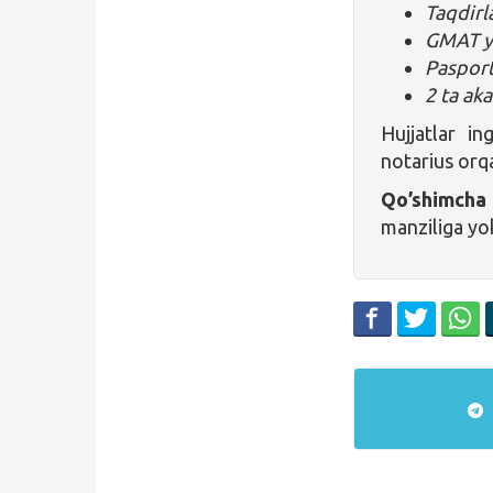
Taqdirl
GMAT yo
Pasport
2 ta ak
Hujjatlar in
notarius orqa
Qo’shimcha
manziliga yo