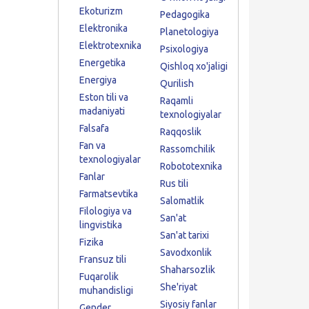
Ekoturizm
Pedagogika
Elektronika
Planetologiya
Elektrotexnika
Psixologiya
Energetika
Qishloq xo'jaligi
Energiya
Qurilish
Eston tili va
Raqamli
madaniyati
texnologiyalar
Falsafa
Raqqoslik
Fan va
Rassomchilik
texnologiyalar
Robototexnika
Fanlar
Rus tili
Farmatsevtika
Salomatlik
Filologiya va
San'at
lingvistika
San'at tarixi
Fizika
Savodxonlik
Fransuz tili
Shaharsozlik
Fuqarolik
She'riyat
muhandisligi
Siyosiy fanlar
Gender