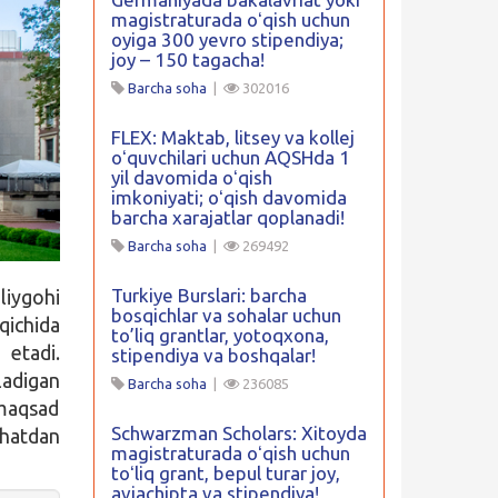
magistraturada oʻqish uchun
oyiga 300 yevro stipendiya;
joy – 150 tagacha!
Barcha soha
|
302016
FLEX: Maktab, litsey va kollej
oʻquvchilari uchun AQSHda 1
yil davomida oʻqish
imkoniyati; oʻqish davomida
barcha xarajatlar qoplanadi!
Barcha soha
|
269492
Turkiye Burslari: barcha
liygohi
bosqichlar va sohalar uchun
qichida
to’liq grantlar, yotoqxona,
 etadi.
stipendiya va boshqalar!
adigan
Barcha soha
|
236085
 maqsad
Schwarzman Scholars: Xitoyda
ihatdan
magistraturada oʻqish uchun
toʻliq grant, bepul turar joy,
aviachipta va stipendiya!