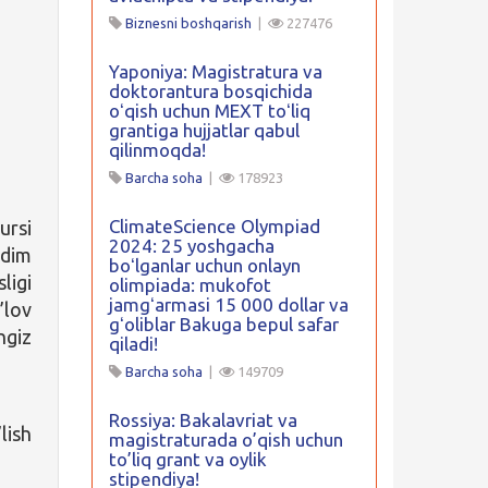
Biznesni boshqarish
|
227476
Yaponiya: Magistratura va
doktorantura bosqichida
oʻqish uchun MEXT toʻliq
grantiga hujjatlar qabul
qilinmoqda!
Barcha soha
|
178923
ClimateScience Olympiad
ursi
2024: 25 yoshgacha
qdim
boʻlganlar uchun onlayn
ligi
olimpiada: mukofot
jamgʻarmasi 15 000 dollar va
’lov
gʻoliblar Bakuga bepul safar
ngiz
qiladi!
Barcha soha
|
149709
Rossiya: Bakalavriat va
lish
magistraturada o’qish uchun
to’liq grant va oylik
stipendiya!