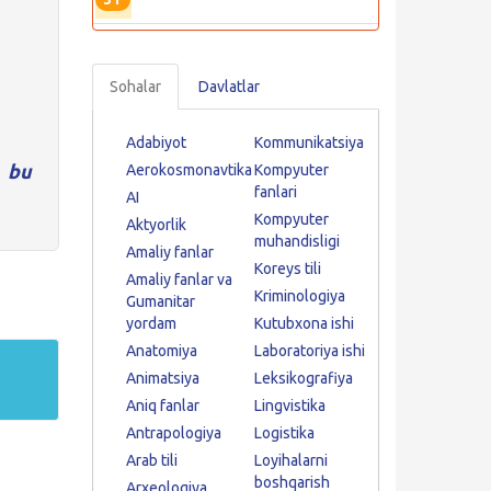
Sohalar
Davlatlar
Adabiyot
Kommunikatsiya
n
bu
Aerokosmonavtika
Kompyuter
fanlari
AI
Kompyuter
Aktyorlik
muhandisligi
Amaliy fanlar
Koreys tili
Amaliy fanlar va
Kriminologiya
Gumanitar
yordam
Kutubxona ishi
Anatomiya
Laboratoriya ishi
Animatsiya
Leksikografiya
Aniq fanlar
Lingvistika
Antrapologiya
Logistika
Arab tili
Loyihalarni
boshqarish
Arxeologiya