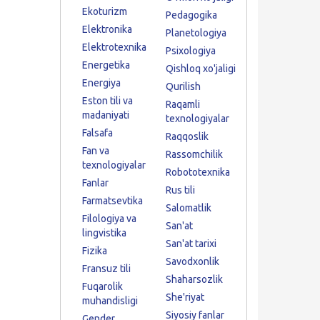
Ekoturizm
Pedagogika
Elektronika
Planetologiya
Elektrotexnika
Psixologiya
Energetika
Qishloq xo'jaligi
Energiya
Qurilish
Eston tili va
Raqamli
madaniyati
texnologiyalar
Falsafa
Raqqoslik
Fan va
Rassomchilik
texnologiyalar
Robototexnika
Fanlar
Rus tili
Farmatsevtika
Salomatlik
Filologiya va
San'at
lingvistika
San'at tarixi
Fizika
Savodxonlik
Fransuz tili
Shaharsozlik
Fuqarolik
She'riyat
muhandisligi
Siyosiy fanlar
Gender