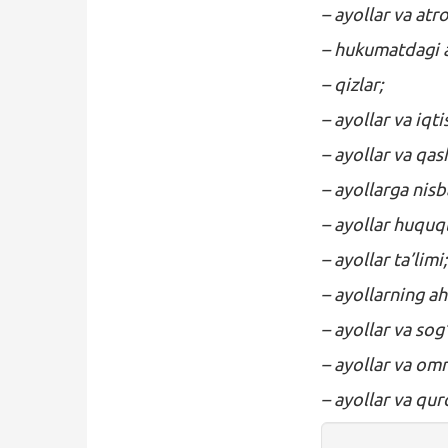
– ayollar va atr
– hukumatdagi ay
– qizlar;
– ayollar va iqt
– ayollar va qas
– ayollarga nisb
– ayollar huquql
– ayollar ta’limi;
– ayollarning ah
– ayollar va sog
– ayollar va om
– ayollar va qur