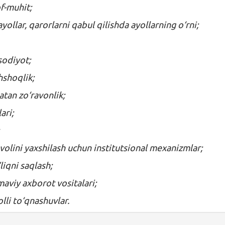
of-muhit;
ollar, qarorlarni qabul qilishda ayollarning o‘rni;
isodiyot;
hshoqlik;
atan zo‘ravonlik;
ari;
volini yaxshilash uchun institutsional mexanizmlar;
’liqni saqlash;
maviy axborot vositalari;
olli to‘qnashuvlar.