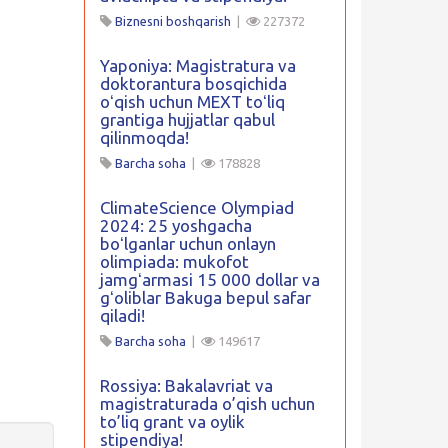
Biznesni boshqarish
|
227372
Yaponiya: Magistratura va
doktorantura bosqichida
oʻqish uchun MEXT toʻliq
grantiga hujjatlar qabul
qilinmoqda!
Barcha soha
|
178828
ClimateScience Olympiad
2024: 25 yoshgacha
boʻlganlar uchun onlayn
olimpiada: mukofot
jamgʻarmasi 15 000 dollar va
gʻoliblar Bakuga bepul safar
qiladi!
Barcha soha
|
149617
Rossiya: Bakalavriat va
magistraturada o’qish uchun
to’liq grant va oylik
stipendiya!