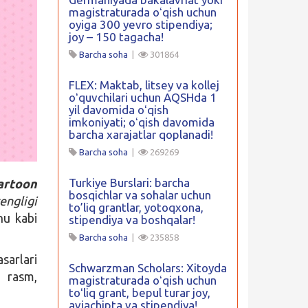
magistraturada oʻqish uchun
oyiga 300 yevro stipendiya;
joy – 150 tagacha!
Barcha soha
|
301864
FLEX: Maktab, litsey va kollej
oʻquvchilari uchun AQSHda 1
yil davomida oʻqish
imkoniyati; oʻqish davomida
barcha xarajatlar qoplanadi!
Barcha soha
|
269269
Turkiye Burslari: barcha
rtoon
bosqichlar va sohalar uchun
engligi
to’liq grantlar, yotoqxona,
hu kabi
stipendiya va boshqalar!
Barcha soha
|
235858
sarlari
Schwarzman Scholars: Xitoyda
a rasm,
magistraturada oʻqish uchun
toʻliq grant, bepul turar joy,
aviachipta va stipendiya!