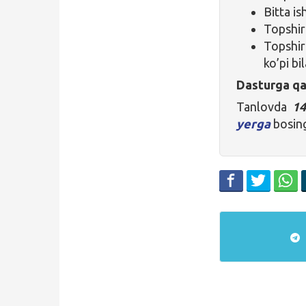
Bitta is
Topshiri
Topshir
ko’pi bi
Dasturga qa
Tanlovda
14
yerga
bosing