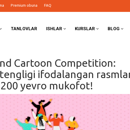
ma
Premium obuna
FAQ
TANLOVLAR
ISHLAR
KURSLAR
BLOG
nd Cartoon Competition:
tengligi ifodalangan rasmla
200 yevro mukofot!