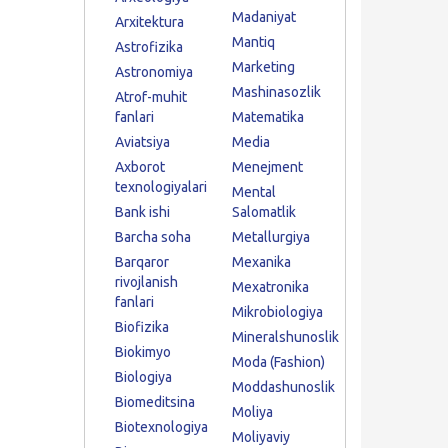
Madaniyat
Arxitektura
Mantiq
Astrofizika
Marketing
Astronomiya
Mashinasozlik
Atrof-muhit
fanlari
Matematika
Aviatsiya
Media
Axborot
Menejment
texnologiyalari
Mental
Bank ishi
Salomatlik
Barcha soha
Metallurgiya
Barqaror
Mexanika
rivojlanish
Mexatronika
fanlari
Mikrobiologiya
Biofizika
Mineralshunoslik
Biokimyo
Moda (Fashion)
Biologiya
Moddashunoslik
Biomeditsina
Moliya
Biotexnologiya
Moliyaviy