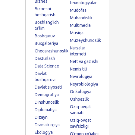
Biznes
texnologiyalar
Biznesni
Mudofaa
boshqarish
Muhandislik
Boshlang'ich
Multimedia
ta'lim
Musiqa
Boshqaruv
Muzeyshunoslik
Buxgalteriya
Narsalar
Chegarashunoslik
interneti
Dasturlash
Neft va gaz ishi
Data Science
Nemis tili
Davlat
Nevrologiya
boshqaruvi
Neyrobiologiya
Davlat siyosati
Onkologiya
Demografiya
Oshpazlik
Dinshunoslik
Oziq-ovqat
Diplomatiya
sanoati
Dizayn
Oziq-ovqat
Dramaturgiya
xavfsizligi
Ekologiya
Oʻrmon xoʻjaligi