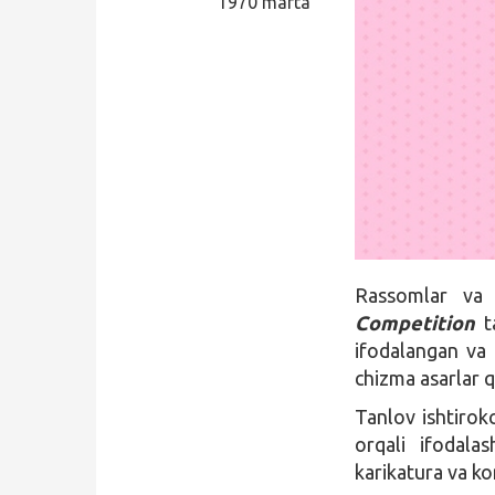
1970 marta
Qidirish
Kirish
Rassomlar va 
Competition
ta
ifodalangan va
chizma asarlar q
Tanlov ishtirokc
orqali ifodala
karikatura va ko