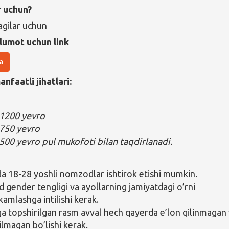
r uchun?
gilar uchun
lumot uchun link
a
nfaatli jihatlari:
: 1200 yevro
: 750 yevro
: 500 yevro pul mukofoti bilan taqdirlanadi.
a 18-28 yoshli nomzodlar ishtirok etishi mumkin.
gender tengligi va ayollarning jamiyatdagi o’rni
amlashga intilishi kerak.
a topshirilgan rasm avval hech qayerda e’lon qilinmagan
ilmagan bo’lishi kerak.