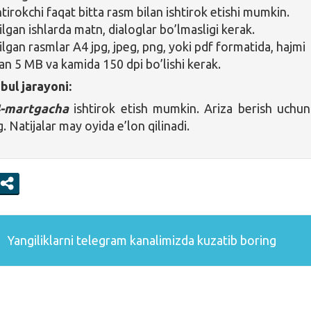
htirokchi faqat bitta rasm bilan ishtirok etishi mumkin.
lgan ishlarda matn, dialoglar bo’lmasligi kerak.
ilgan rasmlar A4 jpg, jpeg, png, yoki pdf formatida, hajmi
lan 5 MB va kamida 150 dpi bo’lishi kerak.
bul jarayoni:
-martgacha
ishtirok etish mumkin. Ariza berish uchu
. Natijalar may oyida e’lon qilinadi.
Yangiliklarni
telegram
kanalimizda kuzatib boring