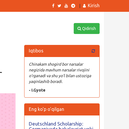
Kirish
|
Qidirish
Iqtibos
Chinakam shogird bor narsalar
r
negizida mavhum narsalar rivojini
o’rganadi va shu yo’l bilan ustoziga
yaqinlashib boradi.
- I.Gyote
Eng ko'p o'qilgan
Deutschland Scholarship:
Germaniyada bakalavriat yoki