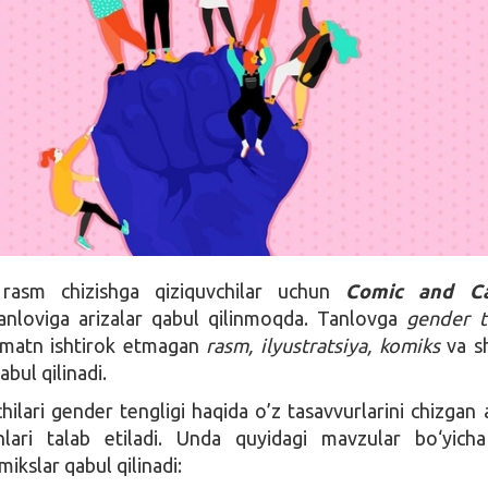
rasm chizishga qiziquvchilar uchun
Comic and Ca
nloviga arizalar qabul qilinmoqda. Tanlovga
gender t
 matn ishtirok etmagan
rasm, ilyus­­­­­­­tratsiya, komiks
va s
abul qilinadi.
hilari gender tengligi haqida o’z tasavvurlarini chizgan a
shlari talab etiladi. Unda quyidagi mavzular bo‘yich
mikslar qabul qilinadi: