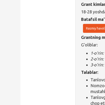
Grant kimla
18-28 yoshda
Batafsil ma'
Rasmiy havol
Grantning ma
G’oliblar:
1-o‘rin
2-o‘rin
3-o‘rin
Talablar:
Tanlovd
Nomzod 
mustahk
Tanlovg
chop et