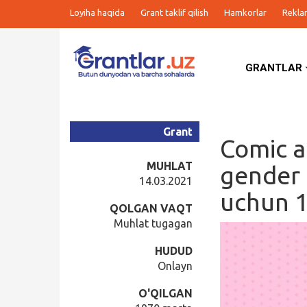
Loyiha haqida
Grant taklif qilish
Hamkorlar
Rekla
GRANTLAR
Grantlar
Tanlovlar
Grant
Comic a
Ishlar
MUHLAT
gender 
14.03.2021
uchun 1
Kurslar
QOLGAN VAQT
Muhlat tugagan
Blog
HUDUD
Onlayn
Yana
O'QILGAN