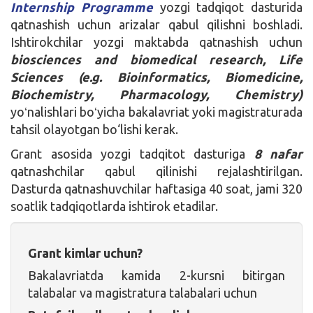
Internship Programme
yozgi tadqiqot dasturida
qatnashish uchun arizalar qabul qilishni boshladi.
Ishtirokchilar yozgi maktabda qatnashish uchun
biosciences and biomedical research, Life
Sciences (e.g. Bioinformatics, Biomedicine,
Biochemistry, Pharmacology, Chemistry)
yoʻnalishlari boʻyicha bakalavriat yoki magistraturada
tahsil olayotgan bo‘lishi kerak.
Grant asosida yozgi tadqitot dasturiga
8 nafar
qatnashchilar qabul qilinishi rejalashtirilgan.
Dasturda qatnashuvchilar haftasiga 40 soat, jami 320
soatlik tadqiqotlarda ishtirok etadilar.
Grant kimlar uchun?
Bakalavriatda kamida 2-kursni bitirgan
talabalar va magistratura talabalari uchun