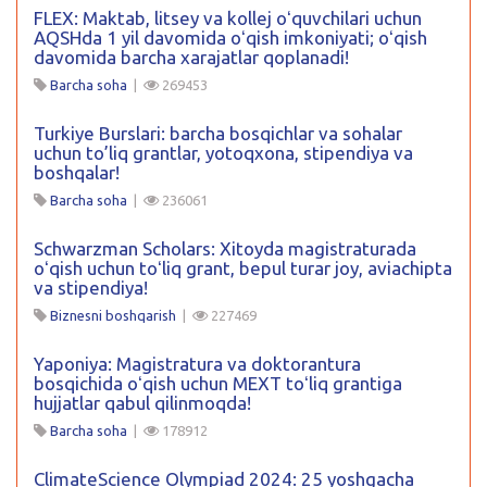
FLEX: Maktab, litsey va kollej oʻquvchilari uchun
AQSHda 1 yil davomida oʻqish imkoniyati; oʻqish
davomida barcha xarajatlar qoplanadi!
Barcha soha
|
269453
Turkiye Burslari: barcha bosqichlar va sohalar
uchun to’liq grantlar, yotoqxona, stipendiya va
boshqalar!
Barcha soha
|
236061
Schwarzman Scholars: Xitoyda magistraturada
oʻqish uchun toʻliq grant, bepul turar joy, aviachipta
va stipendiya!
Biznesni boshqarish
|
227469
Yaponiya: Magistratura va doktorantura
bosqichida oʻqish uchun MEXT toʻliq grantiga
hujjatlar qabul qilinmoqda!
Barcha soha
|
178912
ClimateScience Olympiad 2024: 25 yoshgacha