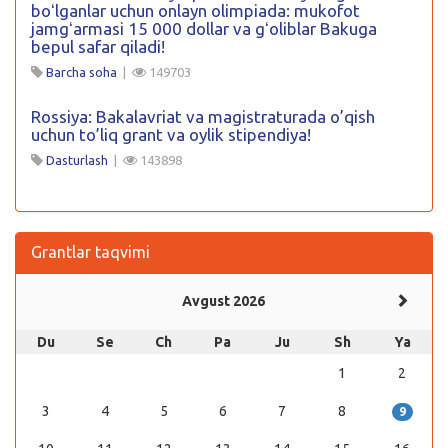
boʻlganlar uchun onlayn olimpiada: mukofot
jamgʻarmasi 15 000 dollar va gʻoliblar Bakuga
bepul safar qiladi!
Barcha soha
|
149703
Rossiya: Bakalavriat va magistraturada o’qish
uchun to’liq grant va oylik stipendiya!
Dasturlash
|
143898
Grantlar taqvimi
Avgust 2026
Du
Se
Ch
Pa
Ju
Sh
Ya
1
2
3
4
5
6
7
8
9