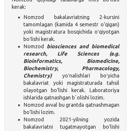
kerak:
Nomzod bakalavriatning 2-kursini
tamomlagan (kamida 4 semestr o‘qigan)
yoki magistratura bosqichida oʻqiyotgan
boʻlishi kerak.
Nomzod
biosciences and biomedical
research, Life Sciences (e.g.
Bioinformatics, Biomedicine,
Biochemistry, Pharmacology,
Chemistry)
yoʻnalishlari boʻyicha
bakalavriat yoki magistraturada tahsil
olayotgan bo‘lishi kerak. Laboratoriya
ishlarida qatnashgan b`olishi lozim.
Nomzod avval bu grantda qatnashmagan
bo‘lishi lozim.
Nomzod 2021-yilning yozida
bakalavriatni tugatmayotgan bo‘lishi