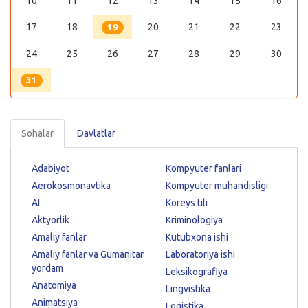
10
11
12
13
14
15
16
17
18
20
21
22
23
19
24
25
26
27
28
29
30
31
Sohalar
Davlatlar
Adabiyot
Kompyuter fanlari
Aerokosmonavtika
Kompyuter muhandisligi
AI
Koreys tili
Aktyorlik
Kriminologiya
Amaliy fanlar
Kutubxona ishi
Amaliy fanlar va Gumanitar
Laboratoriya ishi
yordam
Leksikografiya
Anatomiya
Lingvistika
Animatsiya
Logistika