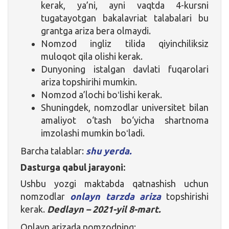
kerak, ya’ni, ayni vaqtda 4-kursni
tugatayotgan bakalavriat talabalari bu
grantga ariza bera olmaydi.
Nomzod ingliz tilida qiyinchiliksiz
muloqot qila olishi kerak.
Dunyoning istalgan davlati fuqarolari
ariza topshirihi mumkin.
Nomzod a’lochi boʻlishi kerak.
Shuningdek, nomzodlar universitet bilan
amaliyot o‘tash bo‘yicha shartnoma
imzolashi mumkin boʻladi.
Barcha talablar:
shu yerda.
Dasturga qabul jarayoni:
Ushbu yozgi maktabda qatnashish uchun
nomzodlar
onlayn tarzda ariza
topshirishi
kerak.
Dedlayn – 2021-yil 8-mart.
Onlayn arizada nomzodning: