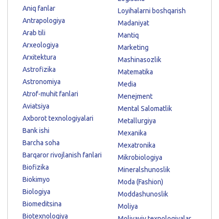
Aniq fanlar
Loyihalarni boshqarish
Antrapologiya
Madaniyat
Arab tili
Mantiq
Arxeologiya
Marketing
Arxitektura
Mashinasozlik
Astrofizika
Matematika
Astronomiya
Media
Atrof-muhit fanlari
Menejment
Aviatsiya
Mental Salomatlik
Axborot texnologiyalari
Metallurgiya
Bank ishi
Mexanika
Barcha soha
Mexatronika
Barqaror rivojlanish fanlari
Mikrobiologiya
Biofizika
Mineralshunoslik
Biokimyo
Moda (Fashion)
Biologiya
Moddashunoslik
Biomeditsina
Moliya
Biotexnologiya
Moliyaviy texnologiyalar