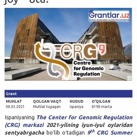
Kirish
Grant
MUHLAT
QOLGAN VAQT
HUDUD
O'QILGAN
08.03.2021
Muhlat tugagan
Ispaniya
8198 marta
Ispaniyaning
The Center for Genomic Regulation
(CRG) markazi
2021-yilning iyun-iyul oylaridan
th
sentyabrgacha
boʻlib oʻtadigan
9
CRG Summer