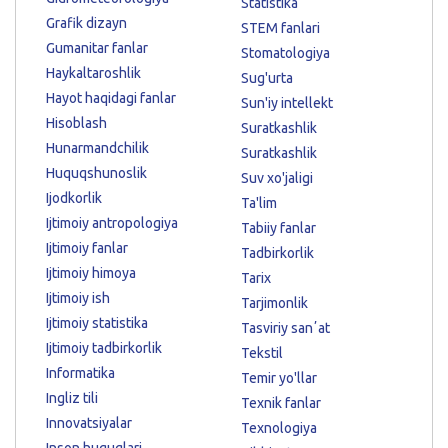
Statistika
Grafik dizayn
STEM fanlari
Gumanitar fanlar
Stomatologiya
Haykaltaroshlik
Sug'urta
Hayot haqidagi fanlar
Sun'iy intellekt
Hisoblash
Suratkashlik
Hunarmandchilik
Suratkashlik
Huquqshunoslik
Suv xo'jaligi
Ijodkorlik
Ta'lim
Ijtimoiy antropologiya
Tabiiy fanlar
Ijtimoiy fanlar
Tadbirkorlik
Ijtimoiy himoya
Tarix
Ijtimoiy ish
Tarjimonlik
Ijtimoiy statistika
Tasviriy sanʼat
Ijtimoiy tadbirkorlik
Tekstil
Informatika
Temir yo'llar
Ingliz tili
Texnik fanlar
Innovatsiyalar
Texnologiya
Inson huquqlari