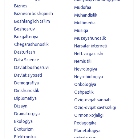
Biznes
Mudofaa
Biznesni boshqarish
Muhandislik
Boshlang'ich ta'lim
Multimedia
Boshqaruv
Musiqa
Buxgalteriya
Muzeyshunoslik
Chegarashunoslik
Narsalar interneti
Dasturlash
Neft va gaz ishi
Data Science
Nemis tili
Davlat boshqaruvi
Nevrologiya
Davlat siyosati
Neyrobiologiya
Demografiya
Onkologiya
Dinshunoslik
Oshpazlik
Diplomatiya
Oziq-ovqat sanoati
Dizayn
Oziq-ovqat xavfsizligi
Dramaturgiya
Oʻrmon xoʻjaligi
Ekologiya
Pedagogika
Ekoturizm
Planetologiya
Elektronika