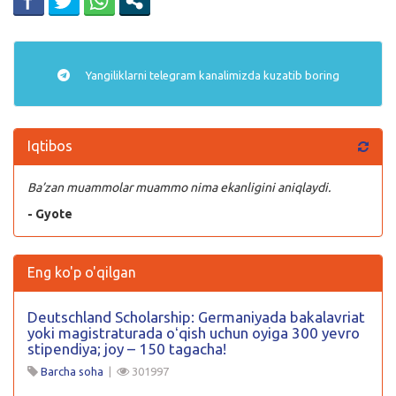
Yangiliklarni
telegram
kanalimizda kuzatib boring
Iqtibos
Ba’zan muammolar muammo nima ekanligini aniqlaydi.
- Gyote
Eng ko'p o'qilgan
Deutschland Scholarship: Germaniyada bakalavriat
yoki magistraturada oʻqish uchun oyiga 300 yevro
stipendiya; joy – 150 tagacha!
Barcha soha
|
301997