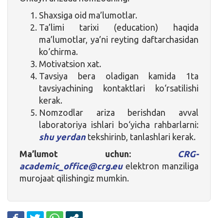
Shaxsiga oid ma’lumotlar.
Ta’limi tarixi (education) haqida
ma’lumotlar, ya’ni reyting daftarchasidan
ko‘chirma.
Motivatsion xat.
Tavsiya bera oladigan kamida 1ta
tavsiyachining kontaktlari ko‘rsatilishi
kerak.
Nomzodlar ariza berishdan avval
laboratoriya ishlari bo‘yicha rahbarlarni:
shu yerdan
tekshirinb, tanlashlari kerak.
Ma’lumot uchun:
CRG-
academic_office@crg.eu
elektron manziliga
murojaat qilishingiz mumkin.