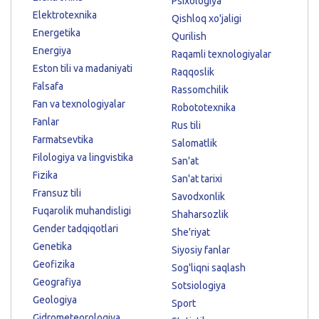
Psixologiya
Elektrotexnika
Qishloq xo'jaligi
Energetika
Qurilish
Energiya
Raqamli texnologiyalar
Eston tili va madaniyati
Raqqoslik
Falsafa
Rassomchilik
Fan va texnologiyalar
Robototexnika
Fanlar
Rus tili
Farmatsevtika
Salomatlik
Filologiya va lingvistika
San'at
Fizika
San'at tarixi
Fransuz tili
Savodxonlik
Fuqarolik muhandisligi
Shaharsozlik
Gender tadqiqotlari
She'riyat
Genetika
Siyosiy fanlar
Geofizika
Sog'liqni saqlash
Geografiya
Sotsiologiya
Geologiya
Sport
Gidrometeorologiya