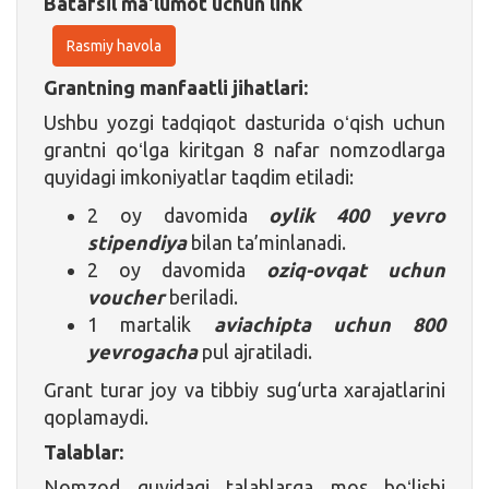
Batafsil ma'lumot uchun link
Rasmiy havola
Grantning manfaatli jihatlari:
Ushbu yozgi tadqiqot dasturida oʻqish uchun
grantni qoʻlga kiritgan 8 nafar nomzodlarga
quyidagi imkoniyatlar taqdim etiladi:
2 oy davomida
oylik 400 yevro
stipendiya
bilan ta’minlanadi.
2 oy davomida
oziq-ovqat uchun
voucher
beriladi.
1 martalik
aviachipta uchun
800
yevrogacha
pul ajratiladi.
Grant turar joy va tibbiy sug‘urta xarajatlarini
qoplamaydi.
Talablar:
Nomzod quyidagi talablarga mos boʻlishi