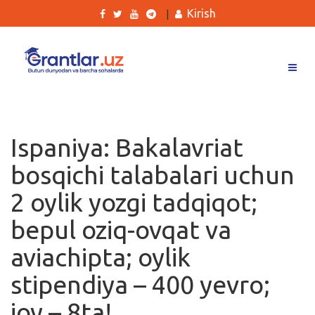
Kirish
|
Grantlar
Tanlovlar
Ispaniya: Bakalavriat
Ishlar
bosqichi talabalari uchun
Kurslar
2 oylik yozgi tadqiqot;
Blog
bepul oziq-ovqat va
Yana
aviachipta; oylik
stipendiya – 400 yevro;
joy – 8ta!
Qidirish