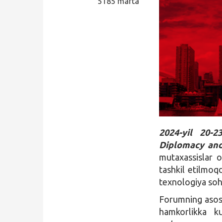
5185 marta
Qidirish
Kirish
2024-yil 20-2
Diplomacy an
mutaxassislar o
tashkil etilmo
texnologiya soha
Forumning asosi
hamkorlikka ku