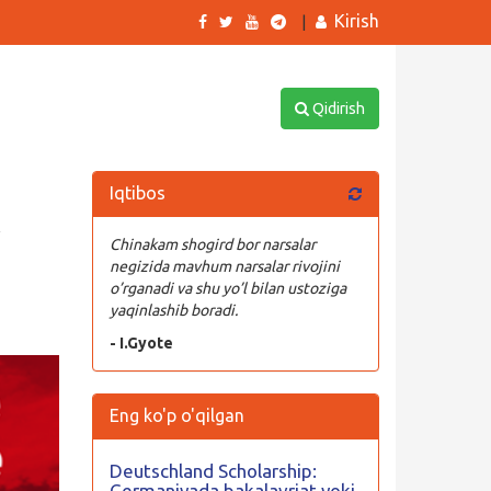
Kirish
|
Qidirish
Iqtibos
y
Chinakam shogird bor narsalar
negizida mavhum narsalar rivojini
o’rganadi va shu yo’l bilan ustoziga
yaqinlashib boradi.
- I.Gyote
Eng ko'p o'qilgan
Deutschland Scholarship:
Germaniyada bakalavriat yoki