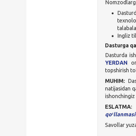
Nomzodlarga 
Dasturd
texnolo
talabala
Ingliz t
Dasturga qa
Dasturda is
YERDAN
onl
topshirish to
MUHIM:
Dast
natijasidan q
ishonchingiz 
ESLATMA
:
qoʻllanmas
Savollar yuz