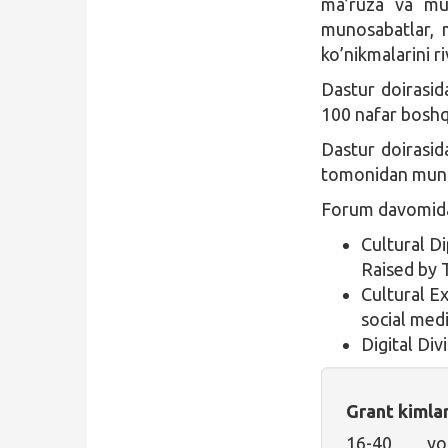
ma’ruza va mun
munosabatlar, 
ko’nikmalarini ri
Dastur doirasida
100 nafar boshq
Dastur doirasi
tomonidan munosi
Forum davomida
Cultural D
Raised by 
Cultural Ex
social med
Digital Di
Grant kimla
16-40 yos