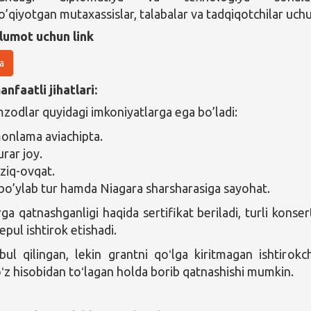
o’qiyotgan mutaxassislar, talabalar va tadqiqotchilar uch
lumot uchun link
a
nfaatli jihatlari:
odlar quyidagi imkoniyatlarga ega bo’ladi:
monlama aviachipta.
rar joy.
ziq-ovqat.
bo’ylab tur hamda Niagara sharsharasiga sayohat.
rga qatnashganligi haqida sertifikat beriladi, turli konser
epul ishtirok etishadi.
l qilingan, lekin grantni qoʻlga kiritmagan ishtirokch
 oʻz hisobidan toʻlagan holda borib qatnashishi mumkin.