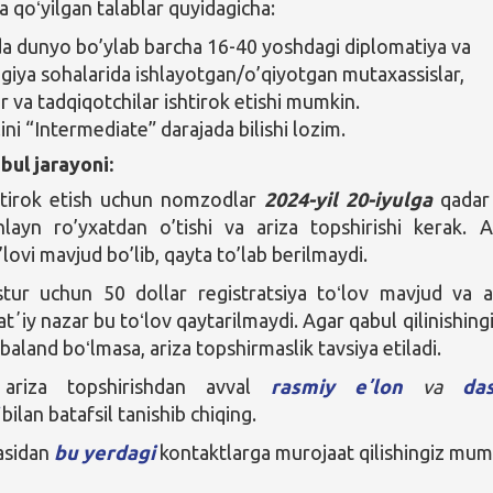
qoʻyilgan talablar quyidagicha:
a dunyo bo’ylab barcha 16-40 yoshdagi diplomatiya va
giya sohalarida ishlayotgan/o’qiyotgan mutaxassislar,
r va tadqiqotchilar ishtirok etishi mumkin.
ilini “Intermediate” darajada bilishi lozim.
bul jarayoni:
htirok etish uchun nomzodlar
2024-yil 20-iyulga
qada
ayn ro’yxatdan o’tishi va ariza topshirishi kerak. A
’lovi mavjud bo’lib, qayta to’lab berilmaydi.
ur uchun 50 dollar registratsiya toʻlov mavjud va a
atʼiy nazar bu toʻlov qaytarilmaydi. Agar qabul qilinishing
baland boʻlmasa, ariza topshirmaslik tavsiya etiladi.
 ariza topshirishdan avval
rasmiy eʼlon
va
das
i
bilan batafsil tanishib chiqing.
asidan
bu yerdagi
kontaktlarga murojaat qilishingiz mum