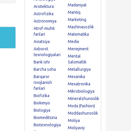
Madaniyat
Arxitektura
Mantiq
Astrofizika
Marketing
Astronomiya
Mashinasozlik
Atrof-muhit
fanlari
Matematika
Aviatsiya
Media
Axborot
Menejment
texnologiyalari
Mental
Bank ishi
Salomatlik
Barcha soha
Metallurgiya
Barqaror
Mexanika
rivojlanish
Mexatronika
fanlari
Mikrobiologiya
Biofizika
Mineralshunoslik
Biokimyo
Moda (Fashion)
Biologiya
Moddashunoslik
Biomeditsina
Moliya
Biotexnologiya
Moliyaviy