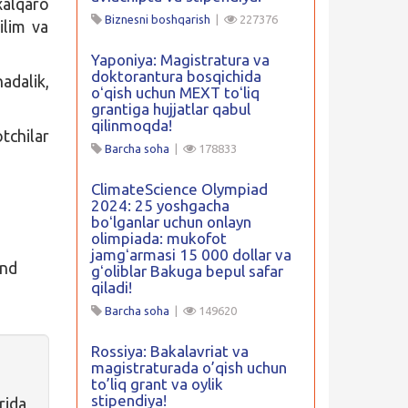
xalqaro
Biznesni boshqarish
|
227376
ilim va
Yaponiya: Magistratura va
doktorantura bosqichida
adalik,
oʻqish uchun MEXT toʻliq
grantiga hujjatlar qabul
qilinmoqda!
tchilar
Barcha soha
|
178833
ClimateScience Olympiad
2024: 25 yoshgacha
boʻlganlar uchun onlayn
olimpiada: mukofot
jamgʻarmasi 15 000 dollar va
and
gʻoliblar Bakuga bepul safar
qiladi!
Barcha soha
|
149620
Rossiya: Bakalavriat va
magistraturada o’qish uchun
to’liq grant va oylik
stipendiya!
ida