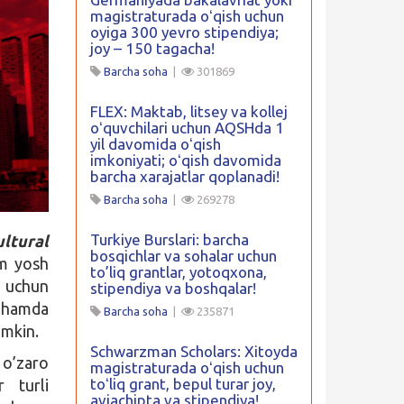
magistraturada oʻqish uchun
oyiga 300 yevro stipendiya;
joy – 150 tagacha!
Barcha soha
|
301869
FLEX: Maktab, litsey va kollej
oʻquvchilari uchun AQSHda 1
yil davomida oʻqish
imkoniyati; oʻqish davomida
barcha xarajatlar qoplanadi!
Barcha soha
|
269278
Turkiye Burslari: barcha
ltural
bosqichlar va sohalar uchun
um yosh
to’liq grantlar, yotoqxona,
h uchun
stipendiya va boshqalar!
a hamda
Barcha soha
|
235871
umkin.
Schwarzman Scholars: Xitoyda
 o’zaro
magistraturada oʻqish uchun
toʻliq grant, bepul turar joy,
r turli
aviachipta va stipendiya!