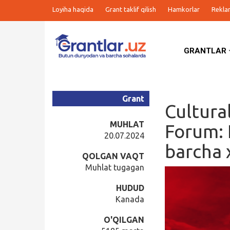
Loyiha haqida
Grant taklif qilish
Hamkorlar
Rekla
GRANTLAR
Grantlar
Tanlovlar
Grant
Cultura
Ishlar
MUHLAT
Forum: 
20.07.2024
barcha 
Kurslar
QOLGAN VAQT
Muhlat tugagan
Blog
HUDUD
Kanada
Yana
O'QILGAN