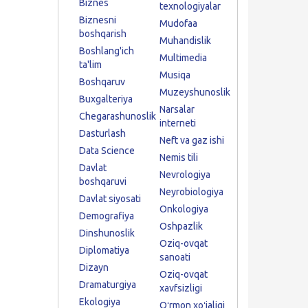
Biznes
texnologiyalar
Biznesni
Mudofaa
boshqarish
Muhandislik
Boshlang'ich
Multimedia
ta'lim
Musiqa
Boshqaruv
Muzeyshunoslik
Buxgalteriya
Narsalar
Chegarashunoslik
interneti
Dasturlash
Neft va gaz ishi
Data Science
Nemis tili
Davlat
Nevrologiya
boshqaruvi
Neyrobiologiya
Davlat siyosati
Onkologiya
Demografiya
Oshpazlik
Dinshunoslik
Oziq-ovqat
Diplomatiya
sanoati
Dizayn
Oziq-ovqat
Dramaturgiya
xavfsizligi
Ekologiya
Oʻrmon xoʻjaligi