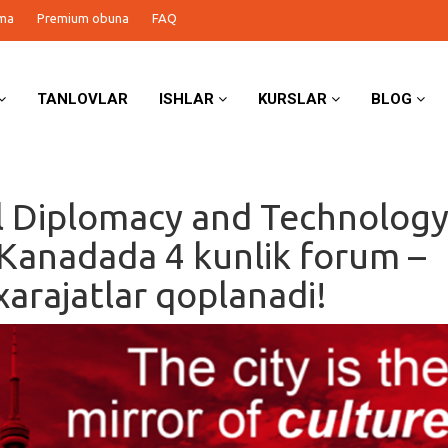
ma
Premium obuna
FAQ
TANLOVLAR
ISHLAR
KURSLAR
BLOG
l Diplomacy and Technolog
Kanadada 4 kunlik forum –
xarajatlar qoplanadi!