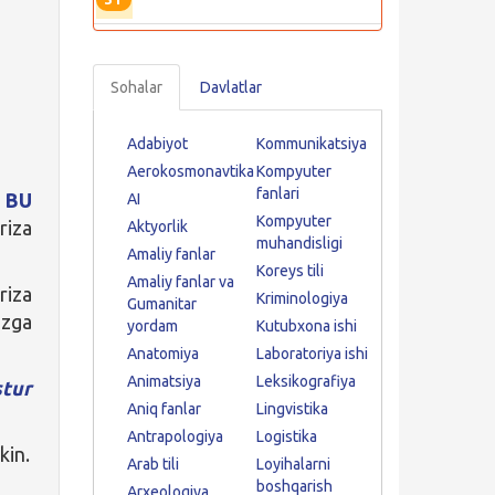
Sohalar
Davlatlar
Adabiyot
Kommunikatsiya
Aerokosmonavtika
Kompyuter
fanlari
r
BU
AI
Kompyuter
riza
Aktyorlik
muhandisligi
Amaliy fanlar
Koreys tili
Amaliy fanlar va
riza
Kriminologiya
Gumanitar
izga
yordam
Kutubxona ishi
Anatomiya
Laboratoriya ishi
Animatsiya
Leksikografiya
tur
Aniq fanlar
Lingvistika
Antrapologiya
Logistika
kin.
Arab tili
Loyihalarni
boshqarish
Arxeologiya