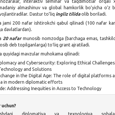
ozaralar, interaktiv seminar va taqdimotlar orqali 
madaniy almashinuv va global hamkorlik bo’yicha o’z b
vojlantiradilar. Dastur to’liq
ingliz tilida
olib boriladi.
 jami 200 nafar ishtirokchi qabul qilinadi (100 nafar kan
a davlatlardan).
da
20 nafar
munosib nomzodga (barchaga emas, tashkilo
b deb topilganlarga) toʻliq grant ajratiladi.
 quyidagi mavzular muhokama qilinadi:
iplomacy and Cybersecurity: Exploring Ethical Challenges
Technology and Solutions
change in the Digital Age: The role of digital platforms 
ia in modern diplomatic efforts
vide: Addressing Inequities in Access to Technology
r uchun?
hdagi diplomatiya va texnologiya sohalar