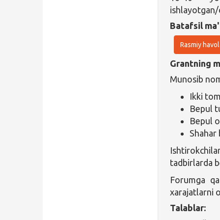
ishlayotgan/
Batafsil ma'
Rasmiy havol
Grantning ma
Munosib nomz
Ikki to
Bepul tu
Bepul o
Shahar 
Ishtirokchila
tadbirlarda b
Forumga qabu
xarajatlarni
Talablar: