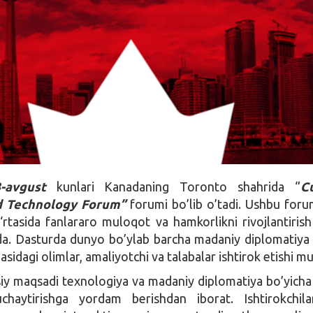
3-avgust
kunlari Kanadaning Toronto shahrida “
Cu
d Technology Forum”
forumi bo’lib o’tadi. Ushbu for
‘rtasida fanlararo muloqot va hamkorlikni rivojlantiris
qda. Dasturda dunyo bo’ylab barcha madaniy diplomatiy
sidagi olimlar, amaliyotchi va talabalar ishtirok etishi m
y maqsadi texnologiya va madaniy diplomatiya bo’yicha
chaytirishga yordam berishdan iborat. Ishtirokchila