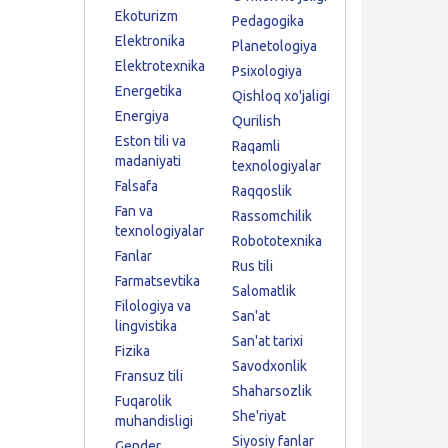
Ekoturizm
Pedagogika
Elektronika
Planetologiya
Elektrotexnika
Psixologiya
Energetika
Qishloq xo'jaligi
Energiya
Qurilish
Eston tili va
Raqamli
madaniyati
texnologiyalar
Falsafa
Raqqoslik
Fan va
Rassomchilik
texnologiyalar
Robototexnika
Fanlar
Rus tili
Farmatsevtika
Salomatlik
Filologiya va
San'at
lingvistika
San'at tarixi
Fizika
Savodxonlik
Fransuz tili
Shaharsozlik
Fuqarolik
She'riyat
muhandisligi
Siyosiy fanlar
Gender