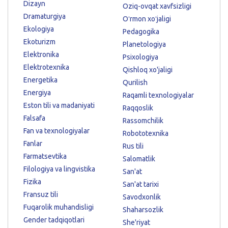
Dizayn
Oziq-ovqat xavfsizligi
Dramaturgiya
Oʻrmon xoʻjaligi
Ekologiya
Pedagogika
Ekoturizm
Planetologiya
Elektronika
Psixologiya
Elektrotexnika
Qishloq xo'jaligi
Energetika
Qurilish
Energiya
Raqamli texnologiyalar
Eston tili va madaniyati
Raqqoslik
Falsafa
Rassomchilik
Fan va texnologiyalar
Robototexnika
Fanlar
Rus tili
Farmatsevtika
Salomatlik
Filologiya va lingvistika
San'at
Fizika
San'at tarixi
Fransuz tili
Savodxonlik
Fuqarolik muhandisligi
Shaharsozlik
Gender tadqiqotlari
She'riyat