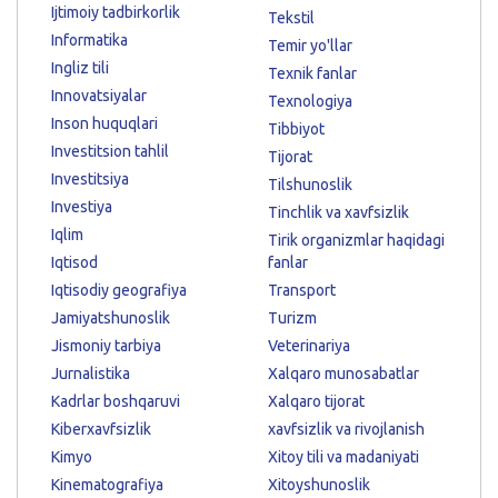
Ijtimoiy tadbirkorlik
Tekstil
Informatika
Temir yo'llar
Ingliz tili
Texnik fanlar
Innovatsiyalar
Texnologiya
Inson huquqlari
Tibbiyot
Investitsion tahlil
Tijorat
Investitsiya
Tilshunoslik
Investiya
Tinchlik va xavfsizlik
Iqlim
Tirik organizmlar haqidagi
Iqtisod
fanlar
Iqtisodiy geografiya
Transport
Jamiyatshunoslik
Turizm
Jismoniy tarbiya
Veterinariya
Jurnalistika
Xalqaro munosabatlar
Kadrlar boshqaruvi
Xalqaro tijorat
Kiberxavfsizlik
xavfsizlik va rivojlanish
Kimyo
Xitoy tili va madaniyati
Kinematografiya
Xitoyshunoslik