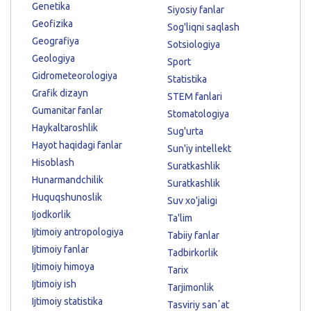
Genetika
Siyosiy fanlar
Geofizika
Sog'liqni saqlash
Geografiya
Sotsiologiya
Geologiya
Sport
Gidrometeorologiya
Statistika
Grafik dizayn
STEM fanlari
Gumanitar fanlar
Stomatologiya
Haykaltaroshlik
Sug'urta
Hayot haqidagi fanlar
Sun'iy intellekt
Hisoblash
Suratkashlik
Hunarmandchilik
Suratkashlik
Huquqshunoslik
Suv xo'jaligi
Ijodkorlik
Ta'lim
Ijtimoiy antropologiya
Tabiiy fanlar
Ijtimoiy fanlar
Tadbirkorlik
Ijtimoiy himoya
Tarix
Ijtimoiy ish
Tarjimonlik
Ijtimoiy statistika
Tasviriy sanʼat