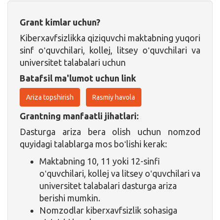
Grant kimlar uchun?
Kiberxavfsizlikka qiziquvchi maktabning yuqori
sinf oʻquvchilari, kollej, litsey oʻquvchilari va
universitet talabalari uchun
Batafsil ma'lumot uchun link
Ariza topshirish
Rasmiy havola
Grantning manfaatli jihatlari:
Dasturga ariza bera olish uchun nomzod
quyidagi talablarga mos boʻlishi kerak:
Maktabning 10, 11 yoki 12-sinfi
oʻquvchilari, kollej va litsey oʻquvchilari va
universitet talabalari dasturga ariza
berishi mumkin.
Nomzodlar kiberxavfsizlik sohasiga