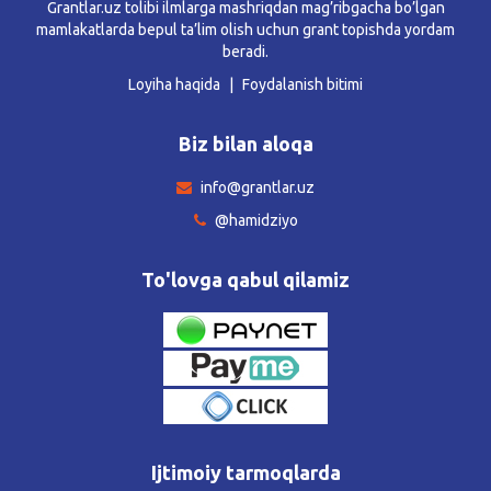
Grantlar.uz tolibi ilmlarga mashriqdan mag’ribgacha bo’lgan
mamlakatlarda bepul ta’lim olish uchun grant topishda yordam
beradi.
Loyiha haqida
Foydalanish bitimi
Biz bilan aloqa
info@grantlar.uz
@hamidziyo
To'lovga qabul qilamiz
Ijtimoiy tarmoqlarda