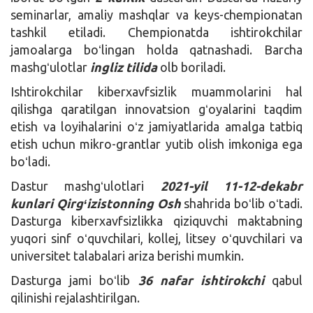
seminarlar, amaliy mashqlar va keys-chempionatan
tashkil etiladi. Chempionatda ishtirokchilar
jamoalarga boʻlingan holda qatnashadi. Barcha
mashgʻulotlar
ingliz tilida
olb boriladi.
Ishtirokchilar kiberxavfsizlik muammolarini hal
qilishga qaratilgan innovatsion gʻoyalarini taqdim
etish va loyihalarini oʻz jamiyatlarida amalga tatbiq
etish uchun mikro-grantlar yutib olish imkoniga ega
boʻladi.
Dastur mashgʻulotlari
2021-yil 11-12-dekabr
kunlari Qirgʻizistonning Osh
shahrida boʻlib oʻtadi.
Dasturga kiberxavfsizlikka qiziquvchi maktabning
yuqori sinf oʻquvchilari, kollej, litsey oʻquvchilari va
universitet talabalari ariza berishi mumkin.
Dasturga jami boʻlib
36 nafar ishtirokchi
qabul
qilinishi rejalashtirilgan.