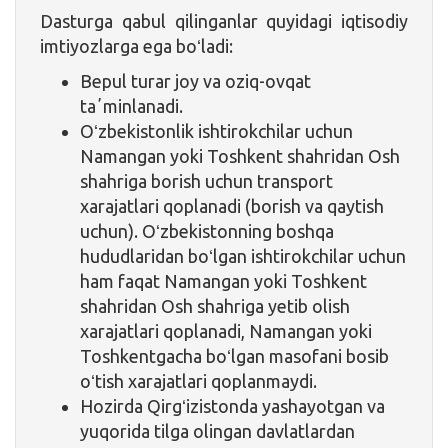
Dasturga qabul qilinganlar quyidagi iqtisodiy
imtiyozlarga ega boʻladi:
Bepul turar joy va oziq-ovqat
taʼminlanadi.
Oʻzbekistonlik ishtirokchilar uchun
Namangan yoki Toshkent shahridan Osh
shahriga borish uchun transport
xarajatlari qoplanadi (borish va qaytish
uchun). Oʻzbekistonning boshqa
hududlaridan boʻlgan ishtirokchilar uchun
ham faqat Namangan yoki Toshkent
shahridan Osh shahriga yetib olish
xarajatlari qoplanadi, Namangan yoki
Toshkentgacha boʻlgan masofani bosib
oʻtish xarajatlari qoplanmaydi.
Hozirda Qirgʻizistonda yashayotgan va
yuqorida tilga olingan davlatlardan