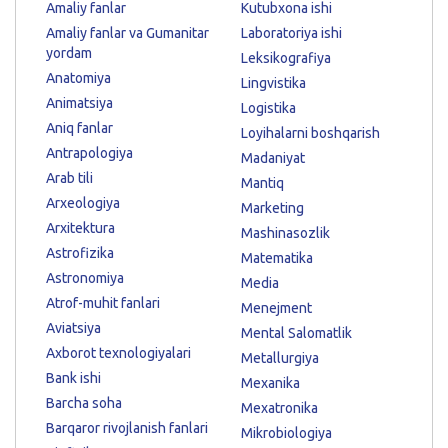
Amaliy fanlar
Kutubxona ishi
Amaliy fanlar va Gumanitar
Laboratoriya ishi
yordam
Leksikografiya
Anatomiya
Lingvistika
Animatsiya
Logistika
Aniq fanlar
Loyihalarni boshqarish
Antrapologiya
Madaniyat
Arab tili
Mantiq
Arxeologiya
Marketing
Arxitektura
Mashinasozlik
Astrofizika
Matematika
Astronomiya
Media
Atrof-muhit fanlari
Menejment
Aviatsiya
Mental Salomatlik
Axborot texnologiyalari
Metallurgiya
Bank ishi
Mexanika
Barcha soha
Mexatronika
Barqaror rivojlanish fanlari
Mikrobiologiya