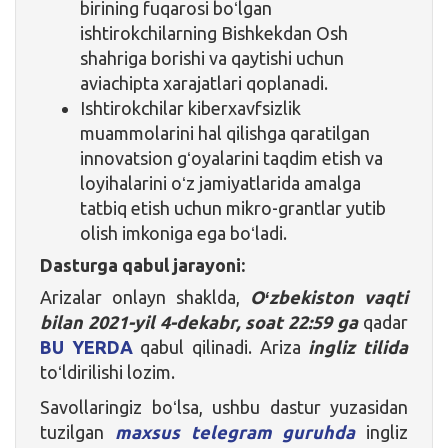
birining fuqarosi boʻlgan
ishtirokchilarning Bishkekdan Osh
shahriga borishi va qaytishi uchun
aviachipta xarajatlari qoplanadi.
Ishtirokchilar kiberxavfsizlik
muammolarini hal qilishga qaratilgan
innovatsion gʻoyalarini taqdim etish va
loyihalarini oʻz jamiyatlarida amalga
tatbiq etish uchun mikro-grantlar yutib
olish imkoniga ega boʻladi.
Dasturga qabul jarayoni:
Arizalar onlayn shaklda,
Oʻzbekiston vaqti
bilan 2021-yil 4-dekabr, soat 22:59 ga
qadar
BU YERDA
qabul qilinadi. Ariza
ingliz tilida
toʻldirilishi lozim.
Savollaringiz boʻlsa, ushbu dastur yuzasidan
tuzilgan
maxsus telegram guruhda
ingliz