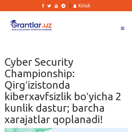
Kirish
|
Grantlar
Tanlovlar
Cyber Security
Ishlar
Championship:
Kurslar
Qirgʻizistonda
Blog
kiberxavfsizlik boʻyicha 2
Yana
kunlik dastur; barcha
xarajatlar qoplanadi!
Qidirish