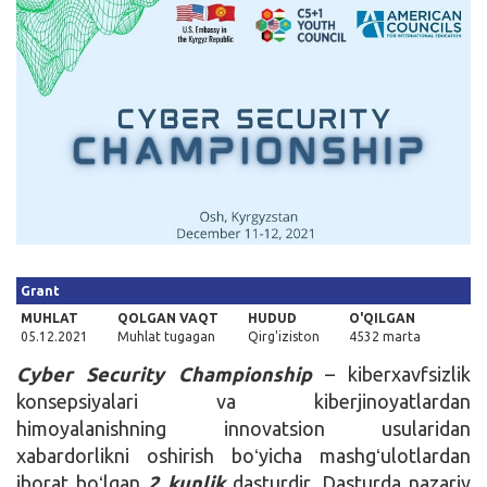
Kirish
Grant
MUHLAT
QOLGAN VAQT
HUDUD
O'QILGAN
05.12.2021
Muhlat tugagan
Qirg'iziston
4532 marta
Cyber Security Championship
– kiberxavfsizlik
konsepsiyalari va kiberjinoyatlardan
himoyalanishning innovatsion usularidan
xabardorlikni oshirish boʻyicha mashgʻulotlardan
iborat boʻlgan
2 kunlik
dasturdir. Dasturda nazariy