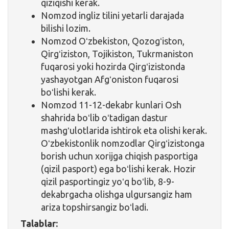
qiziqishi kerak.
Nomzod ingliz tilini yetarli darajada
bilishi lozim.
Nomzod Oʻzbekiston, Qozogʻiston,
Qirgʻiziston, Tojikiston, Tukrmaniston
fuqarosi yoki hozirda Qirgʻizistonda
yashayotgan Afgʻoniston fuqarosi
boʻlishi kerak.
Nomzod 11-12-dekabr kunlari Osh
shahrida boʻlib oʻtadigan dastur
mashgʻulotlarida ishtirok eta olishi kerak.
Oʻzbekistonlik nomzodlar Qirgʻizistonga
borish uchun xorijga chiqish pasportiga
(qizil pasport) ega boʻlishi kerak. Hozir
qizil pasportingiz yoʻq boʻlib, 8-9-
dekabrgacha olishga ulgursangiz ham
ariza topshirsangiz boʻladi.
Talablar: