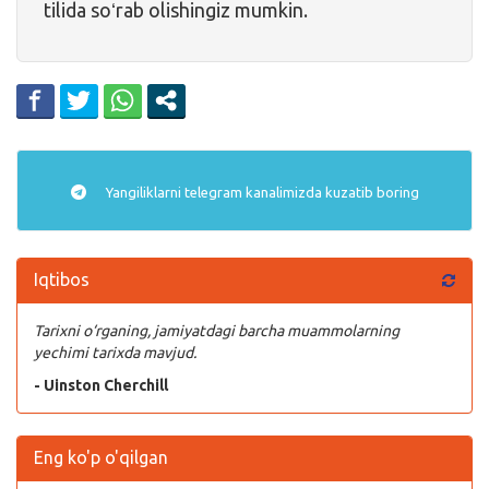
tilida soʻrab olishingiz mumkin.
Yangiliklarni
telegram
kanalimizda kuzatib boring
Iqtibos
Tarixni o‘rganing, jamiyatdagi barcha muammolarning
yechimi tarixda mavjud.
- Uinston Cherchill
Eng ko'p o'qilgan