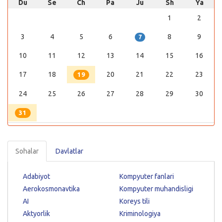
Du
Se
Ch
Pa
Ju
Sh
Ya
1
2
3
4
5
6
8
9
7
10
11
12
13
14
15
16
17
18
20
21
22
23
19
24
25
26
27
28
29
30
31
Sohalar
Davlatlar
Adabiyot
Kompyuter fanlari
Aerokosmonavtika
Kompyuter muhandisligi
AI
Koreys tili
Aktyorlik
Kriminologiya