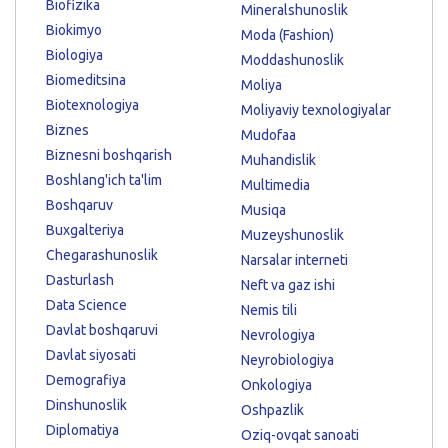
Biofizika
Mineralshunoslik
Biokimyo
Moda (Fashion)
Biologiya
Moddashunoslik
Biomeditsina
Moliya
Biotexnologiya
Moliyaviy texnologiyalar
Biznes
Mudofaa
Biznesni boshqarish
Muhandislik
Boshlang'ich ta'lim
Multimedia
Boshqaruv
Musiqa
Buxgalteriya
Muzeyshunoslik
Chegarashunoslik
Narsalar interneti
Dasturlash
Neft va gaz ishi
Data Science
Nemis tili
Davlat boshqaruvi
Nevrologiya
Davlat siyosati
Neyrobiologiya
Demografiya
Onkologiya
Dinshunoslik
Oshpazlik
Diplomatiya
Oziq-ovqat sanoati