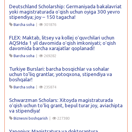
Deutschland Scholarship: Germaniyada bakalavriat
yoki magistraturada oʻqish uchun oyiga 300 yevro
stipendiya; joy – 150 tagacha!
Barcha soha
|
301876
FLEX: Maktab, litsey va kollej oʻquvchilari uchun
AQSHda 1 yil davomida oʻqish imkoniyati; oʻqish
davomida barcha xarajatlar qoplanadi!
Barcha soha
|
269282
Turkiye Burslari: barcha bosqichlar va sohalar
uchun to’liq grantlar, yotoqxona, stipendiya va
boshqalar!
Barcha soha
|
235874
Schwarzman Scholars: Xitoyda magistraturada
oʻqish uchun toʻliq grant, bepul turar joy, aviachipta
va stipendiya!
Biznesni boshqarish
|
227380
Yaponiya: Magistratura va doktorantura