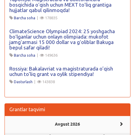
bosqichida oʻqish uchun MEXT toʻliq grantiga
hujjatlar qabul qilinmoqda!
Barcha soha
|
178835
ClimateScience Olympiad 2024: 25 yoshgacha
boʻlganlar uchun onlayn olimpiada: mukofot
jamgʻarmasi 15 000 dollar va gʻoliblar Bakuga
bepul safar qiladi!
Barcha soha
|
149636
Rossiya: Bakalavriat va magistraturada o’qish
uchun to’liq grant va oylik stipendiya!
Dasturlash
|
143838
Grantlar taqvimi
Avgust 2026