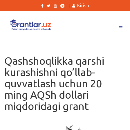
Kirish
|
Grantlar
Tanlovlar
Qashshoqlikka qarshi
Ishlar
kurashishni qo’llab-
Kurslar
quvvatlash uchun 20
Blog
ming AQSh dollari
Yana
miqdoridagi grant
Qidirish