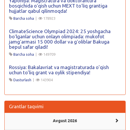
Yaponiya: Magistratura va doktorantura
bosqichida oʻqish uchun MEXT toʻliq grantiga
hujjatlar qabul qilinmoqda!
Barcha soha
|
178923
ClimateScience Olympiad 2024: 25 yoshgacha
boʻlganlar uchun onlayn olimpiada: mukofot
jamgʻarmasi 15 000 dollar va gʻoliblar Bakuga
bepul safar qiladi!
Barcha soha
|
149709
Rossiya: Bakalavriat va magistraturada o’qish
uchun to’liq grant va oylik stipendiya!
Dasturlash
|
143904
Grantlar taqvimi
Avgust 2026