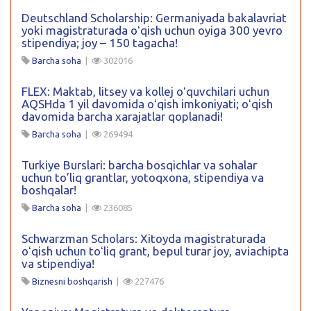
Deutschland Scholarship: Germaniyada bakalavriat
yoki magistraturada oʻqish uchun oyiga 300 yevro
stipendiya; joy – 150 tagacha!
Barcha soha
|
302016
FLEX: Maktab, litsey va kollej oʻquvchilari uchun
AQSHda 1 yil davomida oʻqish imkoniyati; oʻqish
davomida barcha xarajatlar qoplanadi!
Barcha soha
|
269494
Turkiye Burslari: barcha bosqichlar va sohalar
uchun to’liq grantlar, yotoqxona, stipendiya va
boshqalar!
Barcha soha
|
236085
Schwarzman Scholars: Xitoyda magistraturada
oʻqish uchun toʻliq grant, bepul turar joy, aviachipta
va stipendiya!
Biznesni boshqarish
|
227476