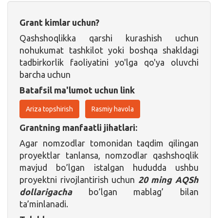
Grant kimlar uchun?
Qashshoqlikka qarshi kurashish uchun
nohukumat tashkilot yoki boshqa shakldagi
tadbirkorlik faoliyatini yo'lga qo'ya oluvchi
barcha uchun
Batafsil ma'lumot uchun link
Ariza topshirish
Rasmiy havola
Grantning manfaatli jihatlari:
Agar nomzodlar tomonidan taqdim qilingan
proyektlar tanlansa, nomzodlar qashshoqlik
mavjud bo’lgan istalgan hududda ushbu
proyektni rivojlantirish uchun
20 ming AQSh
dollarigacha
bo’lgan mablag’ bilan
ta’minlanadi.