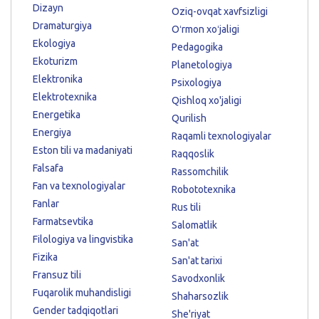
Dizayn
Oziq-ovqat xavfsizligi
Dramaturgiya
Oʻrmon xoʻjaligi
Ekologiya
Pedagogika
Ekoturizm
Planetologiya
Elektronika
Psixologiya
Elektrotexnika
Qishloq xo'jaligi
Energetika
Qurilish
Energiya
Raqamli texnologiyalar
Eston tili va madaniyati
Raqqoslik
Falsafa
Rassomchilik
Fan va texnologiyalar
Robototexnika
Fanlar
Rus tili
Farmatsevtika
Salomatlik
Filologiya va lingvistika
San'at
Fizika
San'at tarixi
Fransuz tili
Savodxonlik
Fuqarolik muhandisligi
Shaharsozlik
Gender tadqiqotlari
She'riyat