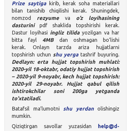
Prize saytiga
kirib, kerak soha materiallari
bilan tanishib chiqilishi kerak. Shuningdek,
nomzod
rezyume
va
o’z loyihasining
dasturini
pdf shaklida topshirishi kerak.
Dastur loyihasi
ingliz tilida
yozilgan va har
bitta fayl
4MB
dan oshmagan bo’lishi
kerak. Onlayn tarzda ariza hujjatlarni
topshirish uchun
s
hu yerga
tashrif buyuring.
Dedlayn: erta hujjat topshirish muhlati:
2020-yil 18-oktabr, odatiy hujjat topshirish
– 2020-yil 9-noyabr, kech hujjat topshirish:
2020-yil 29-noyabr. Hujjat qabul qilish
ishtirokchilar soni 200ga yetganda
to’xtatiladi.
Batafsil ma’lumotni
shu yerdan
olishingiz
mumkin.
Qiziqtirgan savollar yuzasidan
help@d-