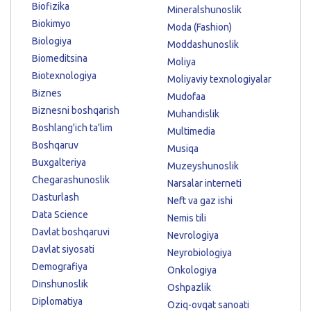
Biofizika
Mineralshunoslik
Biokimyo
Moda (Fashion)
Biologiya
Moddashunoslik
Biomeditsina
Moliya
Biotexnologiya
Moliyaviy texnologiyalar
Biznes
Mudofaa
Biznesni boshqarish
Muhandislik
Boshlang'ich ta'lim
Multimedia
Boshqaruv
Musiqa
Buxgalteriya
Muzeyshunoslik
Chegarashunoslik
Narsalar interneti
Dasturlash
Neft va gaz ishi
Data Science
Nemis tili
Davlat boshqaruvi
Nevrologiya
Davlat siyosati
Neyrobiologiya
Demografiya
Onkologiya
Dinshunoslik
Oshpazlik
Diplomatiya
Oziq-ovqat sanoati