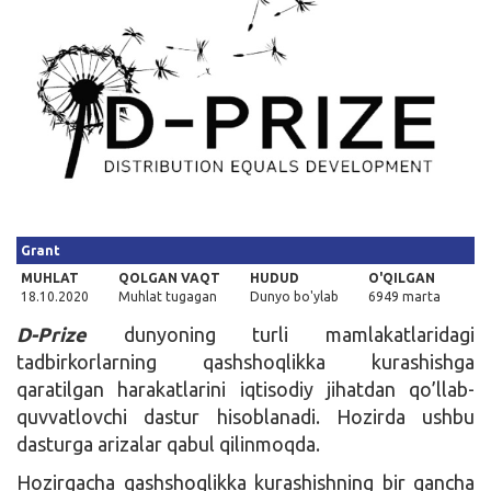
Kirish
Grant
MUHLAT
QOLGAN VAQT
HUDUD
O'QILGAN
18.10.2020
Muhlat tugagan
Dunyo bo'ylab
6949 marta
D-Prize
dunyoning turli mamlakatlaridagi
tadbirkorlarning qashshoqlikka kurashishga
qaratilgan harakatlarini iqtisodiy jihatdan qo’llab-
quvvatlovchi dastur hisoblanadi. Hozirda ushbu
dasturga arizalar qabul qilinmoqda.
Hozirgacha qashshoqlikka kurashishning bir qancha