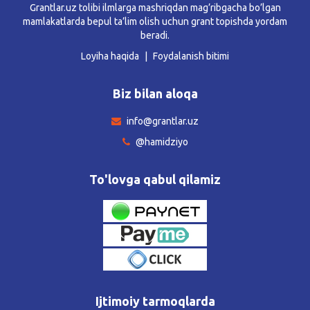
Grantlar.uz tolibi ilmlarga mashriqdan mag’ribgacha bo’lgan
mamlakatlarda bepul ta’lim olish uchun grant topishda yordam
beradi.
Loyiha haqida
Foydalanish bitimi
Biz bilan aloqa
info@grantlar.uz
@hamidziyo
To'lovga qabul qilamiz
Ijtimoiy tarmoqlarda