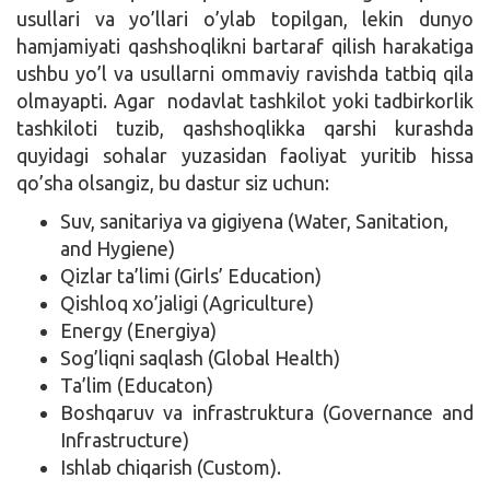
usullari va yo’llari o’ylab topilgan, lekin dunyo
hamjamiyati qashshoqlikni bartaraf qilish harakatiga
ushbu yo’l va usullarni ommaviy ravishda tatbiq qila
olmayapti. Agar nodavlat tashkilot yoki tadbirkorlik
tashkiloti tuzib, qashshoqlikka qarshi kurashda
quyidagi sohalar yuzasidan faoliyat yuritib hissa
qo’sha olsangiz, bu dastur siz uchun:
Suv, sanitariya va gigiyena (Water, Sanitation,
and Hygiene)
Qizlar ta’limi (Girls’ Education)
Qishloq xo’jaligi (Agriculture)
Energy (Energiya)
Sog’liqni saqlash (Global Health)
Ta’lim (Educaton)
Boshqaruv va infrastruktura (Governance and
Infrastructure)
Ishlab chiqarish (Custom).