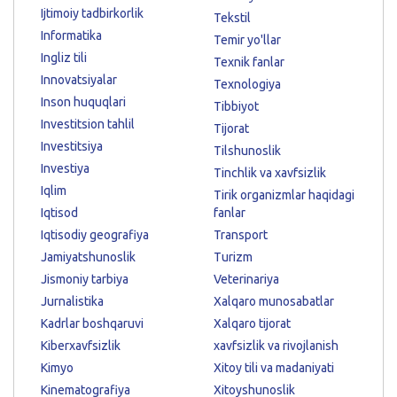
Ijtimoiy tadbirkorlik
Tekstil
Informatika
Temir yo'llar
Ingliz tili
Texnik fanlar
Innovatsiyalar
Texnologiya
Inson huquqlari
Tibbiyot
Investitsion tahlil
Tijorat
Investitsiya
Tilshunoslik
Investiya
Tinchlik va xavfsizlik
Iqlim
Tirik organizmlar haqidagi
Iqtisod
fanlar
Iqtisodiy geografiya
Transport
Jamiyatshunoslik
Turizm
Jismoniy tarbiya
Veterinariya
Jurnalistika
Xalqaro munosabatlar
Kadrlar boshqaruvi
Xalqaro tijorat
Kiberxavfsizlik
xavfsizlik va rivojlanish
Kimyo
Xitoy tili va madaniyati
Kinematografiya
Xitoyshunoslik