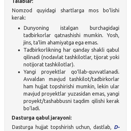
Talablar:
Nomzod quyidagi shartlarga mos bo’lishi
kerak:
Dunyoning istalgan burchagidagi
tadbirkorlar qatnashishi mumkin. Yosh,
jins, ta’lim ahamiyatga ega emas.
Tadbirkorlikning har qanday shakli qabul
qilinadi (nodavlat tashkilotlar, tijorat yoki
notijorat tashkilotlar).
Yangi proyektlar qo’llab-quvvatlanadi.
Avvaldan mavjud tashkilot/tadbirkorlar
ham hujjat topshirishi mumkin, lekin ular
mavjud proyektlar yuzasidan emas, yangi
proyekt/tashabbusni taqdim qilishi kerak
bo’ladi.
Dasturga qabul jarayoni:
Dasturga hujjat topshirish uchun, dastlab,
D-