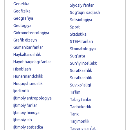
Genetika
Siyosiy fanlar
Geofizika
Sog'liqni saqlash
Geografiya
Sotsiologiya
Geologiya
Sport
Gidrometeorologiya
Statistika
Grafik dizayn
STEM fanlari
Gumanitar fanlar
Stomatologiya
Haykaltaroshlik
Sug'urta
Hayot haqidagi fanlar
Sun'iy intellekt
Hisoblash
Suratkashlik
Hunarmandchilik
Suratkashlik
Huquqshunoslik
Suv xo'jaligi
Ijodkorlik
Ta'lim
Ijtimoiy antropologiya
Tabiiy fanlar
Ijtimoiy fanlar
Tadbirkorlik
Ijtimoiy himoya
Tarix
Ijtimoiy ish
Tarjimonlik
Ijtimoiy statistika
Tasviriy sanʼat