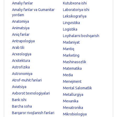
Amaliy fanlar
Kutubxona ishi
Amaliy fanlar va Gumanitar
Laboratoriya ishi
yordam
Leksikografiya
Anatomiya
Lingvistika
Animatsiya
Logistika
Aniq fanlar
Loyihalarni boshqarish
Antrapologiya
Madaniyat
Arab tili
Mantiq
Arxeologiya
Marketing
Arxitektura
Mashinasozlik
Astrofizika
Matematika
Astronomiya
Media
Atrof-muhit fanlari
Menejment
Aviatsiya
Mental Salomatlik
Axborot texnologiyalari
Metallurgiya
Bank ishi
Mexanika
Barcha soha
Mexatronika
Barqaror rivojlanish fanlari
Mikrobiologiya