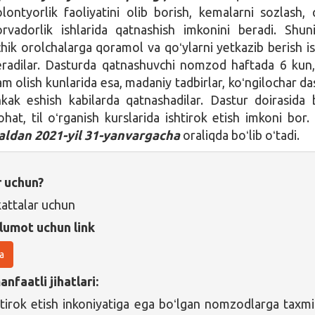
ontyorlik faoliyatini olib borish, kemalarni sozlash, 
orvadorlik ishlarida qatnashish imkonini beradi. Shun
chik orolchalarga qoramol va qoʻylarni yetkazib berish is
adilar. Dasturda qatnashuvchi nomzod haftada 6 kun
am olish kunlarida esa, madaniy tadbirlar, koʻngilochar das
kak eshish kabilarda qatnashadilar. Dastur doirasida
ohat, til oʻrganish kurslarida ishtirok etish imkoni bor.
raldan 2021-yil 31-yanvargacha
oraliqda boʻlib oʻtadi.
r uchun?
attalar uchun
lumot uchun link
a
nfaatli jihatlari:
tirok etish inkoniyatiga ega boʻlgan nomzodlarga taxm