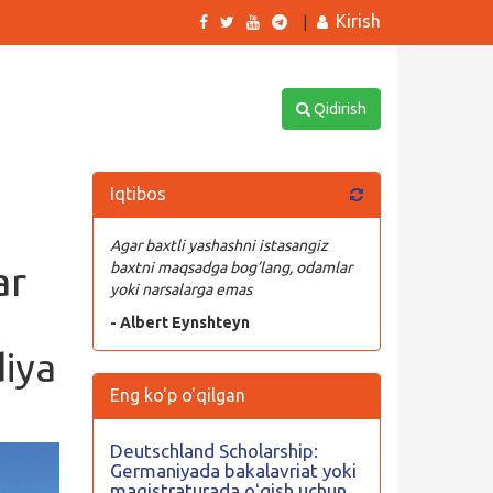
Kirish
|
Qidirish
Iqtibos
1
Agar baxtli yashashni istasangiz
ar
baxtni maqsadga bog’lang, odamlar
yoki narsalarga emas
- Albert Eynshteyn
diya
Eng ko'p o'qilgan
Deutschland Scholarship:
Germaniyada bakalavriat yoki
magistraturada oʻqish uchun