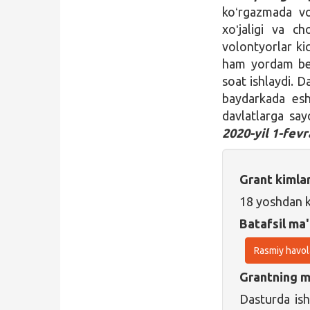
koʻrgazmada vol
xoʻjaligi va ch
volontyorlar ki
ham yordam ber
soat ishlaydi. D
baydarkada esh
davlatlarga say
2020-yil 1-fev
Grant kimla
18 yoshdan k
Batafsil ma'
Rasmiy havol
Grantning ma
Dasturda ish