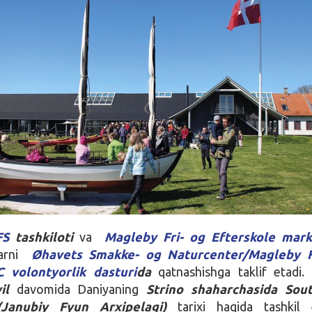
FS
tashkiloti
va
Magleby Fri- og Efterskole mark
arni
Øhavets Smakke- og Naturcenter/Magleby F
C volontyorlik dasturi
da
qatnashishga taklif etadi.
yil
davomida Daniyaning
Strino shaharchasida Sou
(Janubiy Fyun Arxipelagi)
tarixi haqida tashkil 