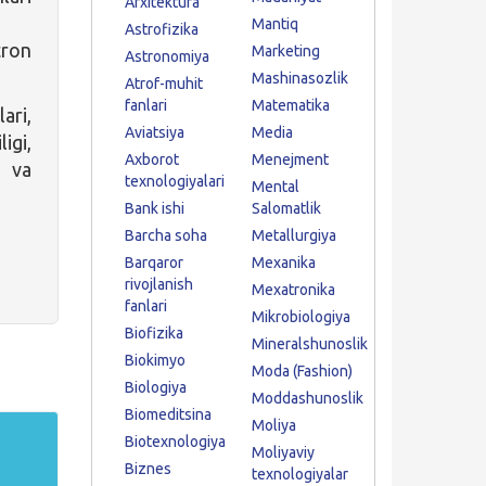
Arxitektura
Mantiq
Astrofizika
ron
Marketing
Astronomiya
Mashinasozlik
Atrof-muhit
fanlari
Matematika
ari,
Aviatsiya
Media
igi,
Axborot
Menejment
i va
texnologiyalari
Mental
Bank ishi
Salomatlik
Barcha soha
Metallurgiya
Barqaror
Mexanika
rivojlanish
Mexatronika
fanlari
Mikrobiologiya
Biofizika
Mineralshunoslik
Biokimyo
Moda (Fashion)
Biologiya
Moddashunoslik
Biomeditsina
Moliya
Biotexnologiya
Moliyaviy
Biznes
texnologiyalar