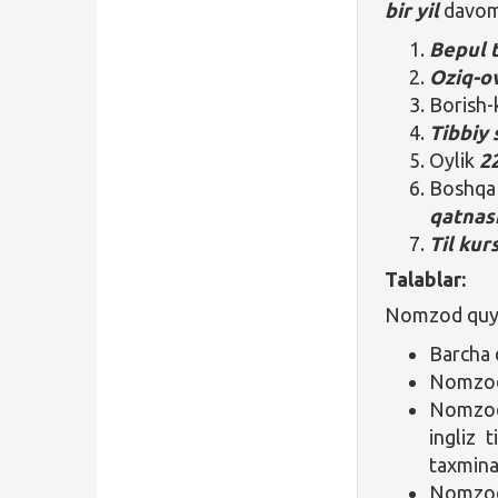
bir yil
davom
Bepul 
Oziq-o
Borish-
Tibbiy 
Oylik
2
Bosh
qatnas
Til kur
Talablar:
Nomzod quyid
Barcha 
Nomzod 
Nomzod 
ingliz 
taxminan
Nomzod