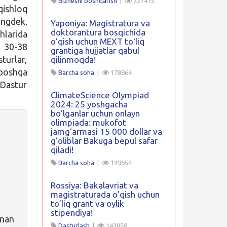
Biznesni boshqarish
|
227415
qishloq
ingdek,
Yaponiya: Magistratura va
doktorantura bosqichida
hlarida
oʻqish uchun MEXT toʻliq
, 30-38
grantiga hujjatlar qabul
turlar,
qilinmoqda!
 boshqa
Barcha soha
|
178864
 Dastur
ClimateScience Olympiad
2024: 25 yoshgacha
boʻlganlar uchun onlayn
olimpiada: mukofot
jamgʻarmasi 15 000 dollar va
gʻoliblar Bakuga bepul safar
qiladi!
Barcha soha
|
149654
Rossiya: Bakalavriat va
magistraturada o’qish uchun
to’liq grant va oylik
stipendiya!
inan
Dasturlash
|
143858