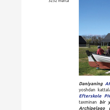
3252 marta
Qidirish
Kirish
Daniyaning
A
yoshdan kattal
Efterskole PI
taxminan
bir 
Archipelago 