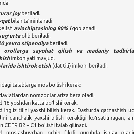
ida:
turar joy
beriladi.
vqat
bilan ta’minlanadi.
kelish
aviachiptasining 90% i
qoplanadi.
sugʻurta
olib beriladi.
20 yevro
stipendiya
beriladi.
qa
orollarga sayohat qilish va madaniy tadbirla
hish
imkoniyati mavjud.
slarida ishtirok etish
(dat tili) imkoni beriladi.
agi talablarga mos boʻlishi kerak:
davlatlardan nomzodlar ariza bera oladi.
18 yoshdan katta boʻlishi kerak.
ingliz tilini yaxshi bilish kerak. Dasturda qatnashish u
tilini qanchalik yaxshi bilish kerakligi koʻrsatilmagan, 
 CEFR B2 – C1 boʻlishi talab qilinadi.
 moslashuvchan, ochiq fikrli, guruhda ishlay oladi