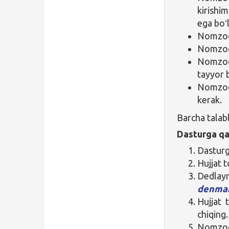
kirishi
ega boʻ
Nomzod 
Nomzod y
Nomzod 
tayyor b
Nomzod 
kerak.
Barcha talab
Dasturga qa
Dasturga
Hujjat 
Dedlay
denma
Hujjat 
chiqing.
Nomzod