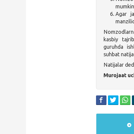
mumkin
Agar j
manzili
Nomzodlarni 
kasbiy tajrib
guruhda ishla
suhbat natija
Natijalar ded
Murojaat uc