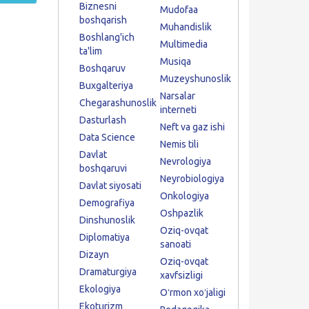
Biznesni
Mudofaa
boshqarish
Muhandislik
Boshlang'ich
Multimedia
ta'lim
Musiqa
Boshqaruv
Muzeyshunoslik
Buxgalteriya
Narsalar
Chegarashunoslik
interneti
Dasturlash
Neft va gaz ishi
Data Science
Nemis tili
Davlat
Nevrologiya
boshqaruvi
Neyrobiologiya
Davlat siyosati
Onkologiya
Demografiya
Oshpazlik
Dinshunoslik
Oziq-ovqat
Diplomatiya
sanoati
Dizayn
Oziq-ovqat
Dramaturgiya
xavfsizligi
Ekologiya
Oʻrmon xoʻjaligi
Ekoturizm