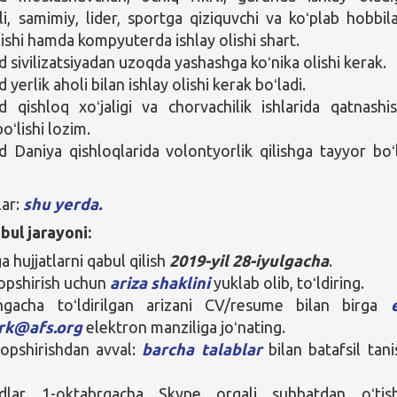
mli, samimiy, lider, sportga qiziquvchi va koʻplab hobbil
lishi hamda kompyuterda ishlay olishi shart.
sivilizatsiyadan uzoqda yashashga koʻnika olishi kerak.
erlik aholi bilan ishlay olishi kerak boʻladi.
qishloq xoʻjaligi va chorvachilik ishlarida qatnashi
oʻlishi lozim.
Daniya qishloqlarida volontyorlik qilishga tayyor boʻl
lar:
shu yerda.
bul jarayoni:
 hujjatlarni qabul qilish
2019-yil 28-iyulgacha
.
topshirish uchun
ariza shaklini
yuklab olib, toʻldiring.
ngacha toʻldirilgan arizani CV/resume bilan birga
rk@afs.org
elektron manziliga joʻnating.
topshirishdan avval:
barcha talablar
bilan batafsil tani
lar 1-oktabrgacha Skype orqali suhbatdan oʻtish