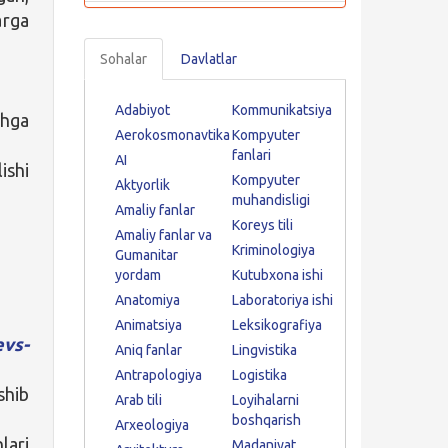
arga
Sohalar
Davlatlar
Adabiyot
Kommunikatsiya
shga
Aerokosmonavtika
Kompyuter
fanlari
AI
ishi
Kompyuter
Aktyorlik
muhandisligi
Amaliy fanlar
Koreys tili
Amaliy fanlar va
Kriminologiya
Gumanitar
yordam
Kutubxona ishi
Anatomiya
Laboratoriya ishi
Animatsiya
Leksikografiya
evs-
Aniq fanlar
Lingvistika
Antrapologiya
Logistika
shib
Arab tili
Loyihalarni
boshqarish
Arxeologiya
lari
Madaniyat