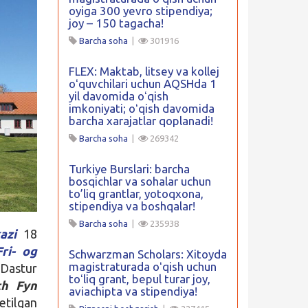
oyiga 300 yevro stipendiya;
joy – 150 tagacha!
Barcha soha
|
301916
FLEX: Maktab, litsey va kollej
oʻquvchilari uchun AQSHda 1
yil davomida oʻqish
imkoniyati; oʻqish davomida
barcha xarajatlar qoplanadi!
Barcha soha
|
269342
Turkiye Burslari: barcha
bosqichlar va sohalar uchun
to’liq grantlar, yotoqxona,
stipendiya va boshqalar!
Barcha soha
|
235938
azi
18
ri- og
Schwarzman Scholars: Xitoyda
magistraturada oʻqish uchun
 Dastur
toʻliq grant, bepul turar joy,
th Fyn
aviachipta va stipendiya!
etilgan