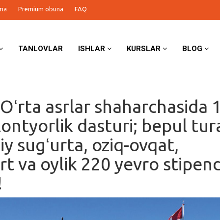
ma
Premium obuna
FAQ
TANLOVLAR
ISHLAR
KURSLAR
BLOG
 Oʻrta asrlar shaharchasida 
olontyorlik dasturi; bepul tur
biy sugʻurta, oziq-ovqat,
rt va oylik 220 yevro stipen
!