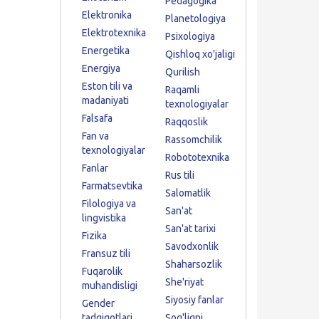
Pedagogika
Elektronika
Planetologiya
Elektrotexnika
Psixologiya
Energetika
Qishloq xo'jaligi
Energiya
Qurilish
Eston tili va
Raqamli
madaniyati
texnologiyalar
Falsafa
Raqqoslik
Fan va
Rassomchilik
texnologiyalar
Robototexnika
Fanlar
Rus tili
Farmatsevtika
Salomatlik
Filologiya va
San'at
lingvistika
San'at tarixi
Fizika
Savodxonlik
Fransuz tili
Shaharsozlik
Fuqarolik
She'riyat
muhandisligi
Siyosiy fanlar
Gender
tadqiqotlari
Sog'liqni