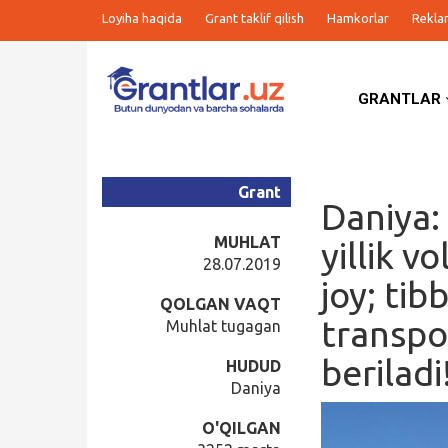
Loyiha haqida
Grant taklif qilish
Hamkorlar
Rekla
GRANTLAR
Grantlar
Tanlovlar
Grant
Daniya:
Ishlar
MUHLAT
yillik v
28.07.2019
joy; tib
Kurslar
QOLGAN VAQT
transpo
Muhlat tugagan
Blog
beriladi
HUDUD
Daniya
Yana
O'QILGAN