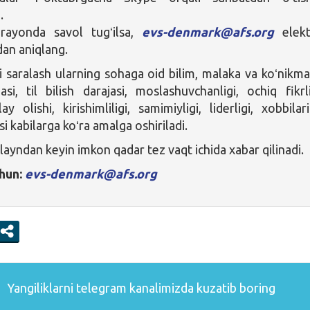
.
arayonda savol tugʻilsa,
evs-denmark@afs.org
elekt
dan aniqlang.
saralash ularning sohaga oid bilim, malaka va koʻnikmal
asi, til bilish darajasi, moslashuvchanligi, ochiq fikrlil
y olishi, kirishimliligi, samimiyligi, liderligi, xobbilar
si kabilarga koʻra amalga oshiriladi.
layndan keyin imkon qadar tez vaqt ichida xabar qilinadi.
hun:
evs-denmark@afs.org
Yangiliklarni
telegram
kanalimizda kuzatib boring