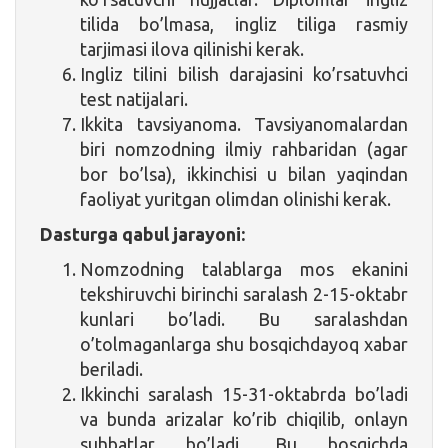
tilida bo’lmasa, ingliz tiliga rasmiy
tarjimasi ilova qilinishi kerak.
Ingliz tilini bilish darajasini ko’rsatuvhci
test natijalari.
Ikkita tavsiyanoma. Tavsiyanomalardan
biri nomzodning ilmiy rahbaridan (agar
bor bo’lsa), ikkinchisi u bilan yaqindan
faoliyat yuritgan olimdan olinishi kerak.
Dasturga qabul jarayoni:
Nomzodning talablarga mos ekanini
tekshiruvchi birinchi saralash 2-15-oktabr
kunlari bo’ladi. Bu saralashdan
o’tolmaganlarga shu bosqichdayoq xabar
beriladi.
Ikkinchi saralash 15-31-oktabrda bo’ladi
va bunda arizalar ko’rib chiqilib, onlayn
suhbatlar bo’ladi. Bu bosqichda