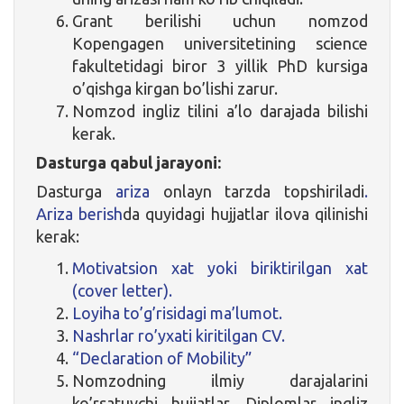
Grant berilishi uchun nomzod
Kopengagen universitetining science
fakultetidagi biror 3 yillik PhD kursiga
o’qishga kirgan bo’lishi zarur.
Nomzod ingliz tilini a’lo darajada bilishi
kerak.
Dasturga qabul jarayoni:
Dasturga
ariza
onlayn tarzda topshiriladi
.
Ariza berish
da quyidagi hujjatlar ilova qilinishi
kerak:
Motivatsion xat yoki biriktirilgan xat
(cover letter).
Loyiha to’g’risidagi ma’lumot.
Nashrlar ro’yxati kiritilgan CV.
“Declaration of Mobility”
Nomzodning ilmiy darajalarini
ko’rsatuvchi hujjatlar. Diplomlar ingliz