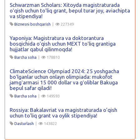
Schwarzman Scholars: Xitoyda magistraturada
oʻqish uchun toʻliq grant, bepul turar joy, aviachipta
va stipendiya!
Biznesni boshqarish
|
227349
Yaponiya: Magistratura va doktorantura
bosqichida oʻqish uchun MEXT toʻliq grantiga
hujjatlar qabul qilinmoqda!
Barcha soha
|
178810
ClimateScience Olympiad 2024: 25 yoshgacha
boʻlganlar uchun onlayn olimpiada: mukofot
jamgʻarmasi 15 000 dollar va gʻoliblar Bakuga
bepul safar qiladi!
Barcha soha
|
149593
Rossiya: Bakalavriat va magistraturada o’qish
uchun to’liq grant va oylik stipendiya!
Dasturlash
|
143822