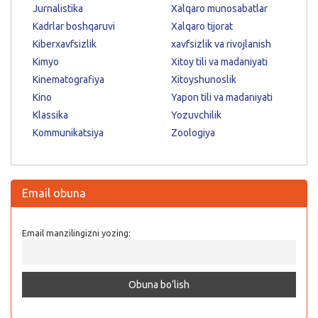
Jurnalistika
Xalqaro munosabatlar
Kadrlar boshqaruvi
Xalqaro tijorat
Kiberxavfsizlik
xavfsizlik va rivojlanish
Kimyo
Xitoy tili va madaniyati
Kinematografiya
Xitoyshunoslik
Kino
Yapon tili va madaniyati
Klassika
Yozuvchilik
Kommunikatsiya
Zoologiya
Email obuna
Email manzilingizni yozing: