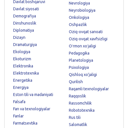
Davlat boshqaruvi
Nevrologiya
Davlat siyosati
Neyrobiologiya
Demografiya
Onkologiya
Dinshunoslik
Oshpazlik
Diplomatiya
Oziq-ovqat sanoati
Dizayn
Oziq-ovqat xavfsizligi
Dramaturgiya
Oʻrmon xoʻjaligi
Ekologiya
Pedagogika
Ekoturizm
Planetologiya
Elektronika
Psixologiya
Elektrotexnika
Qishloq xo'jaligi
Energetika
Qurilish
Energiya
Raqamli texnologiyalar
Eston tili va madaniyati
Raqqoslik
Falsafa
Rassomchilik
Fan va texnologiyalar
Robototexnika
Fanlar
Rus tili
Farmatsevtika
Salomatlik