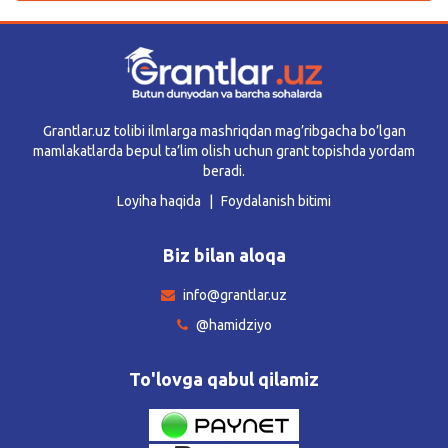
Grantlar.uz tolibi ilmlarga mashriqdan mag’ribgacha bo’lgan
mamlakatlarda bepul ta’lim olish uchun grant topishda yordam
beradi.
Loyiha haqida
Foydalanish bitimi
Biz bilan aloqa
info@grantlar.uz
@hamidziyo
To'lovga qabul qilamiz