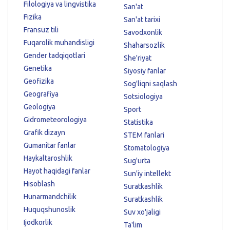
Filologiya va lingvistika
San'at
Fizika
San'at tarixi
Fransuz tili
Savodxonlik
Fuqarolik muhandisligi
Shaharsozlik
Gender tadqiqotlari
She'riyat
Genetika
Siyosiy fanlar
Geofizika
Sog'liqni saqlash
Geografiya
Sotsiologiya
Geologiya
Sport
Gidrometeorologiya
Statistika
Grafik dizayn
STEM fanlari
Gumanitar fanlar
Stomatologiya
Haykaltaroshlik
Sug'urta
Hayot haqidagi fanlar
Sun'iy intellekt
Hisoblash
Suratkashlik
Hunarmandchilik
Suratkashlik
Huquqshunoslik
Suv xo'jaligi
Ijodkorlik
Ta'lim