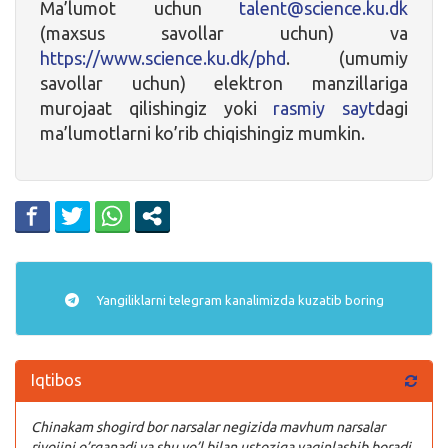
Ma’lumot uchun
talent@science.ku.dk
(maxsus savollar uchun) va
https://www.science.ku.dk/phd
. (umumiy
savollar uchun) elektron manzillariga
murojaat qilishingiz yoki
rasmiy sayt
dagi
ma’lumotlarni ko’rib chiqishingiz mumkin.
Yangiliklarni
telegram
kanalimizda kuzatib boring
Iqtibos
Chinakam shogird bor narsalar negizida mavhum narsalar
rivojini o’rganadi va shu yo’l bilan ustoziga yaqinlashib boradi.