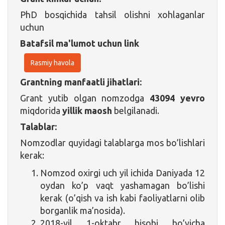
PhD bosqichida tahsil olishni xohlaganlar
uchun
Batafsil ma'lumot uchun link
Rasmiy havola
Grantning manfaatli jihatlari:
Grant yutib olgan nomzodga
43094 yevro
miqdorida
yillik maosh
belgilanadi.
Talablar:
Nomzodlar quyidagi talablarga mos bo’lishlari
kerak:
Nomzod oxirgi uch yil ichida Daniyada 12
oydan ko’p vaqt yashamagan bo’lishi
kerak (o’qish va ish kabi faoliyatlarni olib
borganlik ma’nosida).
2018-yil 1-oktabr hisobi bo’yicha