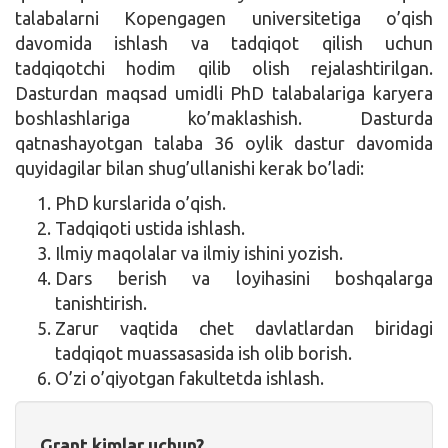
talabalarni Kopengagen universitetiga o’qish
davomida ishlash va tadqiqot qilish uchun
tadqiqotchi hodim qilib olish rejalashtirilgan.
Dasturdan maqsad umidli PhD talabalariga karyera
boshlashlariga ko’maklashish. Dasturda
qatnashayotgan talaba 36 oylik dastur davomida
quyidagilar bilan shug’ullanishi kerak bo’ladi:
PhD kurslarida o’qish.
Tadqiqoti ustida ishlash.
Ilmiy maqolalar va ilmiy ishini yozish.
Dars berish va loyihasini boshqalarga
tanishtirish.
Zarur vaqtida chet davlatlardan biridagi
tadqiqot muassasasida ish olib borish.
O’zi o’qiyotgan fakultetda ishlash.
Grant kimlar uchun?