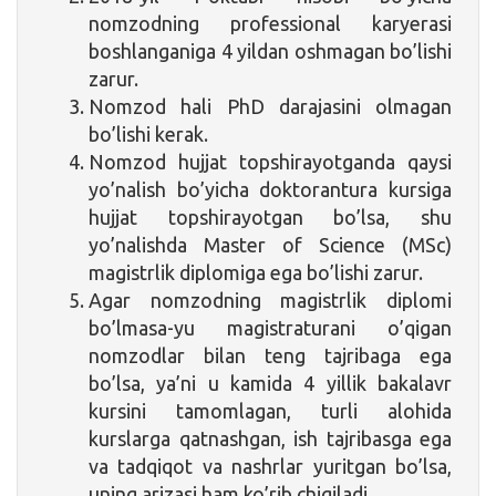
nomzodning professional karyerasi
boshlanganiga 4 yildan oshmagan bo’lishi
zarur.
Nomzod hali PhD darajasini olmagan
bo’lishi kerak.
Nomzod hujjat topshirayotganda qaysi
yo’nalish bo’yicha doktorantura kursiga
hujjat topshirayotgan bo’lsa, shu
yo’nalishda Master of Science (MSc)
magistrlik diplomiga ega bo’lishi zarur.
Agar nomzodning magistrlik diplomi
bo’lmasa-yu magistraturani o’qigan
nomzodlar bilan teng tajribaga ega
bo’lsa, ya’ni u kamida 4 yillik bakalavr
kursini tamomlagan, turli alohida
kurslarga qatnashgan, ish tajribasga ega
va tadqiqot va nashrlar yuritgan bo’lsa,
uning arizasi ham ko’rib chiqiladi.