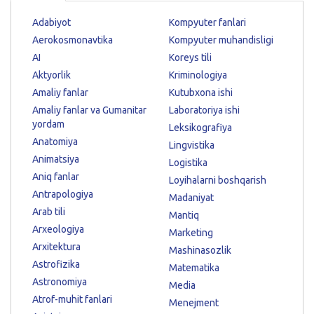
Adabiyot
Kompyuter fanlari
Aerokosmonavtika
Kompyuter muhandisligi
AI
Koreys tili
Aktyorlik
Kriminologiya
Amaliy fanlar
Kutubxona ishi
Amaliy fanlar va Gumanitar
Laboratoriya ishi
yordam
Leksikografiya
Anatomiya
Lingvistika
Animatsiya
Logistika
Aniq fanlar
Loyihalarni boshqarish
Antrapologiya
Madaniyat
Arab tili
Mantiq
Arxeologiya
Marketing
Arxitektura
Mashinasozlik
Astrofizika
Matematika
Astronomiya
Media
Atrof-muhit fanlari
Menejment