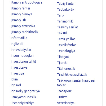
Ijtimoiy antropologiya
Tabiiy fanlar
Ijtimoiy fanlar
Tadbirkorlik
Ijtimoiy himoya
Tarix
Ijtimoiy ish
Tarjimonlik
Ijtimoiy statistika
Tasviriy sanʼat
Ijtimoiy tadbirkorlik
Tekstil
Informatika
Temir yo'llar
Ingliz tili
Texnik fanlar
Innovatsiyalar
Texnologiya
Inson huquqlari
Tibbiyot
Investitsion tahlil
Tijorat
Investitsiya
Tilshunoslik
Investiya
Tinchlik va xavfsizlik
Iqlim
Tirik organizmlar haqidagi
Iqtisod
fanlar
Iqtisodiy geografiya
Transport
Jamiyatshunoslik
Turizm
Jismoniy tarbiya
Veterinariya