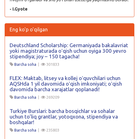
- I.Gyote
Eng ko'p o'qilgan
Deutschland Scholarship: Germaniyada bakalavriat
yoki magistraturada oʻqish uchun oyiga 300 yevro
stipendiya; joy – 150 tagacha!
Barcha soha
|
301833
FLEX: Maktab, litsey va kollej oʻquvchilari uchun
AQSHda 1 yil davomida oʻqish imkoniyati; oʻqish
davomida barcha xarajatlar qoplanadi!
Barcha soha
|
269209
Turkiye Burslari: barcha bosqichlar va sohalar
uchun to’liq grantlar, yotoqxona, stipendiya va
boshqalar!
Barcha soha
|
235803