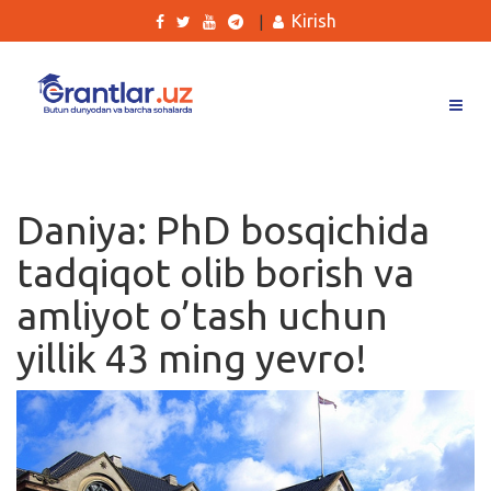
Kirish
|
Grantlar
Tanlovlar
Daniya: PhD bosqichida
Ishlar
tadqiqot olib borish va
Kurslar
amliyot o’tash uchun
Blog
yillik 43 ming yevro!
Yana
Qidirish