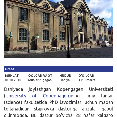
Kirish
Grant
MUHLAT
QOLGAN VAQT
HUDUD
O'QILGAN
01.10.2018
Muhlat tugagan
Daniya
3319 marta
Daniyada joylashgan Kopengagen Universiteti
(
University of Copenhagen
)ning ilmiy fanlar
(science) fakultetida PhD lavozimlari uchun maosh
to’lanadigan stajirovka dasturiga arizalar qabul
qilinmoqda. Bu dastur bo’yicha 28 nafar xalqaro