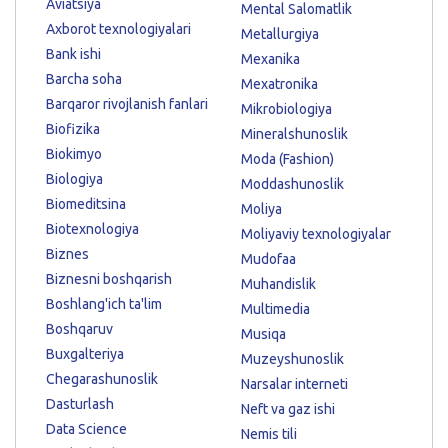
Aviatsiya
Mental Salomatlik
Axborot texnologiyalari
Metallurgiya
Bank ishi
Mexanika
Barcha soha
Mexatronika
Barqaror rivojlanish fanlari
Mikrobiologiya
Biofizika
Mineralshunoslik
Biokimyo
Moda (Fashion)
Biologiya
Moddashunoslik
Biomeditsina
Moliya
Biotexnologiya
Moliyaviy texnologiyalar
Biznes
Mudofaa
Biznesni boshqarish
Muhandislik
Boshlang'ich ta'lim
Multimedia
Boshqaruv
Musiqa
Buxgalteriya
Muzeyshunoslik
Chegarashunoslik
Narsalar interneti
Dasturlash
Neft va gaz ishi
Data Science
Nemis tili