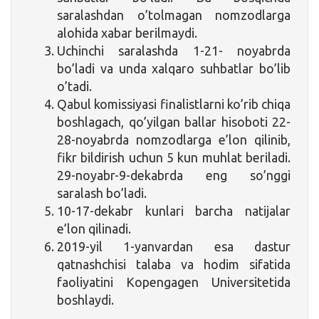
saralashdan o’tolmagan nomzodlarga
alohida xabar berilmaydi.
Uchinchi saralashda 1-21- noyabrda
bo’ladi va unda xalqaro suhbatlar bo’lib
o’tadi.
Qabul komissiyasi finalistlarni ko’rib chiqa
boshlagach, qo’yilgan ballar hisoboti 22-
28-noyabrda nomzodlarga e’lon qilinib,
fikr bildirish uchun 5 kun muhlat beriladi.
29-noyabr-9-dekabrda eng so’nggi
saralash bo’ladi.
10-17-dekabr kunlari barcha natijalar
e’lon qilinadi.
2019-yil 1-yanvardan esa dastur
qatnashchisi talaba va hodim sifatida
faoliyatini Kopengagen Universitetida
boshlaydi.