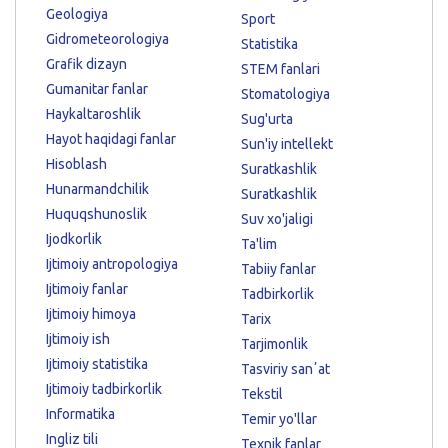
Geologiya
Sport
Gidrometeorologiya
Statistika
Grafik dizayn
STEM fanlari
Gumanitar fanlar
Stomatologiya
Haykaltaroshlik
Sug'urta
Hayot haqidagi fanlar
Sun'iy intellekt
Hisoblash
Suratkashlik
Hunarmandchilik
Suratkashlik
Huquqshunoslik
Suv xo'jaligi
Ijodkorlik
Ta'lim
Ijtimoiy antropologiya
Tabiiy fanlar
Ijtimoiy fanlar
Tadbirkorlik
Ijtimoiy himoya
Tarix
Ijtimoiy ish
Tarjimonlik
Ijtimoiy statistika
Tasviriy sanʼat
Ijtimoiy tadbirkorlik
Tekstil
Informatika
Temir yo'llar
Ingliz tili
Texnik fanlar