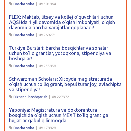
Barcha soha
|
301864
FLEX: Maktab, litsey va kollej oʻquvchilari uchun
AQSHda 1 yil davomida oʻqish imkoniyati; oʻqish
davomida barcha xarajatlar qoplanadi!
Barcha soha
|
269271
Turkiye Burslari: barcha bosqichlar va sohalar
uchun to’liq grantlar, yotoqxona, stipendiya va
boshqalar!
Barcha soha
|
235858
Schwarzman Scholars: Xitoyda magistraturada
oʻqish uchun toʻliq grant, bepul turar joy, aviachipta
va stipendiya!
Biznesni boshqarish
|
227372
Yaponiya: Magistratura va doktorantura
bosqichida oʻqish uchun MEXT toʻliq grantiga
hujjatlar qabul qilinmoqda!
Barcha soha
|
178828