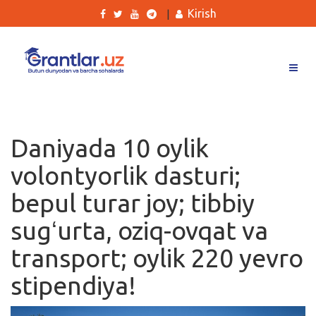
Kirish
|
Grantlar
Tanlovlar
Daniyada 10 oylik
Ishlar
volontyorlik dasturi;
Kurslar
bepul turar joy; tibbiy
Blog
sugʻurta, oziq-ovqat va
Yana
transport; oylik 220 yevro
stipendiya!
Qidirish