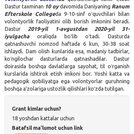
Dastur taxminan
10 oy
davomida Daniyaning
Ranum
Efterskole College
da 9-10-sinf oʻquvchilari bilan
volontyorlik faoliyatini olib borish imkonini beradi.
Dastur
2019-yil 1-avgustdan 2020-yil 31-
iyulgacha
oraliqda boʻlib oʻtadi. Dasturda
qatnashuvchi nomzod haftada 6 kun, 30-38 soat
ishlaydi. Dam olish kunlarida esa, madaniy tadbirlar,
koʻngilochar dasturlarda qatnashadilar. Dastur
doirasida boshqa davlatlarga sayohat, til oʻrganish
kurslarida ishtirok etish imkoni bor. Yoshi katta va
pedagogik qobiliyatga ega volontyorlar guruhning
boshqa a’zolariga ustozlik qilishlari koʻzda tutilgan.
Grant kimlar uchun?
18 yoshdan kattalar uchun
Batafsil ma'lumot uchun link