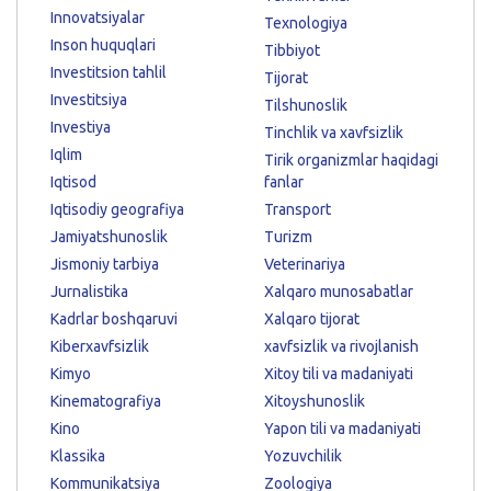
Innovatsiyalar
Texnologiya
Inson huquqlari
Tibbiyot
Investitsion tahlil
Tijorat
Investitsiya
Tilshunoslik
Investiya
Tinchlik va xavfsizlik
Iqlim
Tirik organizmlar haqidagi
Iqtisod
fanlar
Iqtisodiy geografiya
Transport
Jamiyatshunoslik
Turizm
Jismoniy tarbiya
Veterinariya
Jurnalistika
Xalqaro munosabatlar
Kadrlar boshqaruvi
Xalqaro tijorat
Kiberxavfsizlik
xavfsizlik va rivojlanish
Kimyo
Xitoy tili va madaniyati
Kinematografiya
Xitoyshunoslik
Kino
Yapon tili va madaniyati
Klassika
Yozuvchilik
Kommunikatsiya
Zoologiya