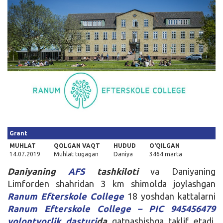
Kirish
Grant
MUHLAT
QOLGAN VAQT
HUDUD
O'QILGAN
14.07.2019
Muhlat tugagan
Daniya
3464 marta
Daniyaning
AFS
tashkiloti
va Daniyaning
Limforden shahridan 3 km shimolda joylashgan
Ranum Efterskole College
18 yoshdan kattalarni
Ranum Efterskole College – PIC 945456479
volontyorlik dasturi
da
qatnashishga taklif etadi.