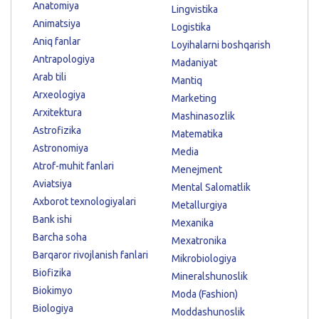
Anatomiya
Lingvistika
Animatsiya
Logistika
Aniq fanlar
Loyihalarni boshqarish
Antrapologiya
Madaniyat
Arab tili
Mantiq
Arxeologiya
Marketing
Arxitektura
Mashinasozlik
Astrofizika
Matematika
Astronomiya
Media
Atrof-muhit fanlari
Menejment
Aviatsiya
Mental Salomatlik
Axborot texnologiyalari
Metallurgiya
Bank ishi
Mexanika
Barcha soha
Mexatronika
Barqaror rivojlanish fanlari
Mikrobiologiya
Biofizika
Mineralshunoslik
Biokimyo
Moda (Fashion)
Biologiya
Moddashunoslik