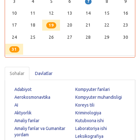
3
4
5
6
8
9
7
10
11
12
13
14
15
16
17
18
20
21
22
23
19
24
25
26
27
28
29
30
31
Sohalar
Davlatlar
Adabiyot
Kompyuter fanlari
Aerokosmonavtika
Kompyuter muhandisligi
AI
Koreys tili
Aktyorlik
Kriminologiya
Amaliy fanlar
Kutubxona ishi
Amaliy fanlar va Gumanitar
Laboratoriya ishi
yordam
Leksikografiya