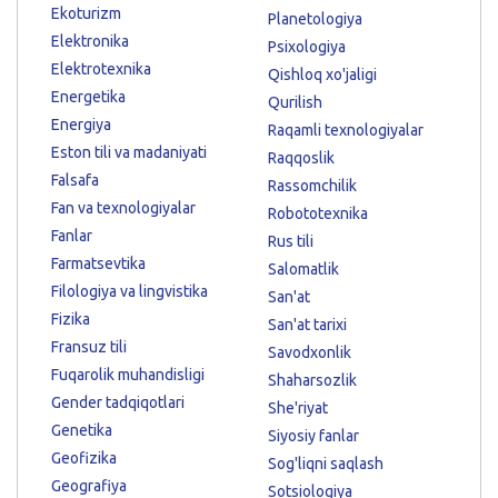
Ekoturizm
Planetologiya
Elektronika
Psixologiya
Elektrotexnika
Qishloq xo'jaligi
Energetika
Qurilish
Energiya
Raqamli texnologiyalar
Eston tili va madaniyati
Raqqoslik
Falsafa
Rassomchilik
Fan va texnologiyalar
Robototexnika
Fanlar
Rus tili
Farmatsevtika
Salomatlik
Filologiya va lingvistika
San'at
Fizika
San'at tarixi
Fransuz tili
Savodxonlik
Fuqarolik muhandisligi
Shaharsozlik
Gender tadqiqotlari
She'riyat
Genetika
Siyosiy fanlar
Geofizika
Sog'liqni saqlash
Geografiya
Sotsiologiya