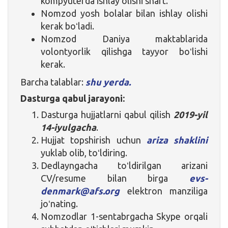
kompyuterda ishlay olishi shart.
Nomzod yosh bolalar bilan ishlay olishi
kerak boʻladi.
Nomzod Daniya maktablarida
volontyorlik qilishga tayyor boʻlishi
kerak.
Barcha talablar:
shu yerda.
Dasturga qabul jarayoni:
Dasturga hujjatlarni qabul qilish
2019-yil
14-iyulgacha
.
Hujjat topshirish uchun
ariza shaklini
yuklab olib, toʻldiring.
Dedlayngacha toʻldirilgan arizani
CV/resume bilan birga
evs-
denmark@afs.org
elektron manziliga
joʻnating.
Nomzodlar 1-sentabrgacha Skype orqali