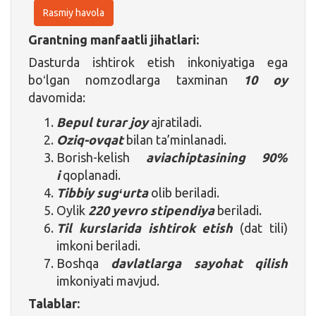
Rasmiy havola
Grantning manfaatli jihatlari:
Dasturda ishtirok etish inkoniyatiga ega
boʻlgan nomzodlarga taxminan
10 oy
davomida:
Bepul turar joy
ajratiladi.
Oziq-ovqat
bilan ta’minlanadi.
Borish-kelish
aviachiptasining 90%
i
qoplanadi.
Tibbiy sugʻurta
olib beriladi.
Oylik
220 yevro
stipendiya
beriladi.
Til kurslarida ishtirok etish
(dat tili)
imkoni beriladi.
Boshqa
davlatlarga sayohat qilish
imkoniyati mavjud.
Talablar: