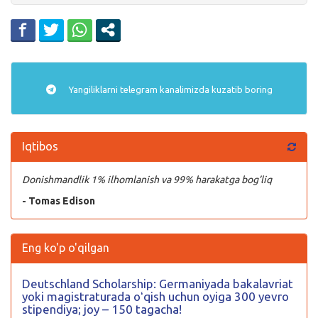
Yangiliklarni
telegram
kanalimizda kuzatib boring
Iqtibos
Donishmandlik 1% ilhomlanish va 99% harakatga bog’liq
- Tomas Edison
Eng ko'p o'qilgan
Deutschland Scholarship: Germaniyada bakalavriat
yoki magistraturada oʻqish uchun oyiga 300 yevro
stipendiya; joy – 150 tagacha!