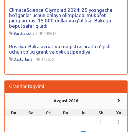
ClimateScience Olympiad 2024: 25 yoshgacha
boʻlganlar uchun onlayn olimpiada: mukofot
jamgʻarmasi 15 000 dollar va gʻoliblar Bakuga
bepul safar qiladi!
Barcha soha
|
149617
Rossiya: Bakalavriat va magistraturada o’qish
uchun to’liq grant va oylik stipendiya!
Dasturlash
|
143836
Grantlar taqvimi
Avgust 2026
Du
Se
Ch
Pa
Ju
Sh
Ya
1
2