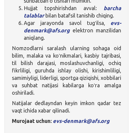
suhbatdan oʻtishlari mumkin.
Hujjat topshirishdan avval:
barcha
talablar
bilan batafsil tanishib chiqing.
Agar jarayonda savol tugʻilsa,
evs-
denmark@afs.org
elektron manzilidan
aniqlang.
Nomzodlarni saralash ularning sohaga oid
bilim, malaka va koʻnikmalari, kasbiy tajribasi,
til bilish darajasi, moslashuvchanligi, ochiq
fikrliligi, guruhda ishlay olishi, kirishimliligi,
samimiyligi, liderligi, sportga qiziqishi, xobbilari
va suhbat natijasi kabilarga koʻra amalga
oshiriladi.
Natijalar dedlayndan keyin imkon qadar tez
vaqt ichida xabar qilinadi.
Murojaat uchun:
evs-denmark@afs.org