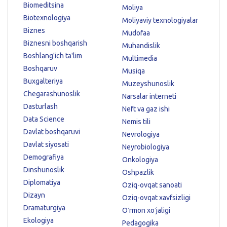
Biomeditsina
Moliya
Biotexnologiya
Moliyaviy texnologiyalar
Biznes
Mudofaa
Biznesni boshqarish
Muhandislik
Boshlang'ich ta'lim
Multimedia
Boshqaruv
Musiqa
Buxgalteriya
Muzeyshunoslik
Chegarashunoslik
Narsalar interneti
Dasturlash
Neft va gaz ishi
Data Science
Nemis tili
Davlat boshqaruvi
Nevrologiya
Davlat siyosati
Neyrobiologiya
Demografiya
Onkologiya
Dinshunoslik
Oshpazlik
Diplomatiya
Oziq-ovqat sanoati
Dizayn
Oziq-ovqat xavfsizligi
Dramaturgiya
Oʻrmon xoʻjaligi
Ekologiya
Pedagogika