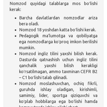
Nomzod quyidagi talablarga mos boʻlishi
kerak:
Barcha davlatlardan nomzodlar ariza
bera oladi.
Nomzod 18 yoshdan katta boʻlishi kerak.
Pedagogik ma’lumotga va qobiliyatga
ega nomzodlarga koʻproq imkon berilishi
mumkin.
Nomzod ingliz tilini yaxshi bilish kerak.
Dasturda qatnashish uchun ingliz tilini
qanchalik yaxshi bilish kerakligi
koʻrsatilmagan, ammo taxminan CEFR B2
– C1 boʻlishi talab qilinadi.
Nomzod moslashuvchan, ochiq fikrli,
guruhda ishlay oladigan, kirishimli,
samimiy, lider, sportga qiziquvchi va
koʻplab hobbilarga ega boʻlishi hamda