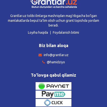
Grantlar.uz tolibi ilmlarga mashriqdan mag’ribgacha bo’lgan
mamlakatlarda bepul ta’lim olish uchun grant topishda yordam
beradi.
Loyiha haqida
Foydalanish bitimi
Biz bilan aloqa
info@grantlar.uz
@hamidziyo
To'lovga qabul qilamiz