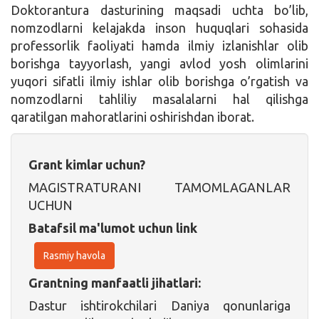
Doktorantura dasturining maqsadi uchta bo’lib,
nomzodlarni kelajakda inson huquqlari sohasida
professorlik faoliyati hamda ilmiy izlanishlar olib
borishga tayyorlash, yangi avlod yosh olimlarini
yuqori sifatli ilmiy ishlar olib borishga o’rgatish va
nomzodlarni tahliliy masalalarni hal qilishga
qaratilgan mahoratlarini oshirishdan iborat.
Grant kimlar uchun?
MAGISTRATURANI TAMOMLAGANLAR
UCHUN
Batafsil ma'lumot uchun link
Rasmiy havola
Grantning manfaatli jihatlari:
Dastur ishtirokchilari Daniya qonunlariga