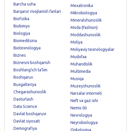
Barcha soha
Mexatronika
Barqaror rivojlanish fanlari
Mikrobiologiya
Biofizika
Mineralshunoslik
Biokimyo
Moda (Fashion)
Biologiya
Moddashunoslik
Biomeditsina
Moliya
Biotexnologiya
Moliyaviy texnologiyalar
Biznes
Mudofaa
Biznesni boshqarish
Muhandislik
Boshlang'ich ta'lim
Multimedia
Boshqaruv
Musiqa
Buxgalteriya
Muzeyshunoslik
Chegarashunoslik
Narsalar interneti
Dasturlash
Neft va gaz ishi
Data Science
Nemis tili
Davlat boshqaruvi
Nevrologiya
Davlat siyosati
Neyrobiologiya
Demografiya
Onkologiya