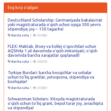
Eng ko'p o'qilgan
Deutschland Scholarship: Germaniyada bakalavriat
yoki magistraturada oʻqish uchun oyiga 300 yevro
stipendiya; joy – 150 tagacha!
Barcha soha
|
301882
FLEX: Maktab, litsey va kollej oʻquvchilari uchun
AQSHda 1 yil davomida oʻqish imkoniyati; oʻqish
davomida barcha xarajatlar qoplanadi!
Barcha soha
|
269293
Turkiye Burslari: barcha bosqichlar va sohalar
uchun to’liq grantlar, yotoqxona, stipendiya va
boshqalar!
Barcha soha
|
235887
Schwarzman Scholars: Xitoyda magistraturada
oʻqish uchun toʻliq grant, bepul turar joy, aviachipta
va stipendiya!