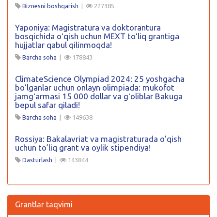
Biznesni boshqarish
|
227385
Yaponiya: Magistratura va doktorantura
bosqichida oʻqish uchun MEXT toʻliq grantiga
hujjatlar qabul qilinmoqda!
Barcha soha
|
178843
ClimateScience Olympiad 2024: 25 yoshgacha
boʻlganlar uchun onlayn olimpiada: mukofot
jamgʻarmasi 15 000 dollar va gʻoliblar Bakuga
bepul safar qiladi!
Barcha soha
|
149638
Rossiya: Bakalavriat va magistraturada o’qish
uchun to’liq grant va oylik stipendiya!
Dasturlash
|
143844
Grantlar taqvimi