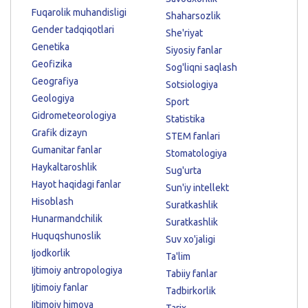
Fuqarolik muhandisligi
Shaharsozlik
Gender tadqiqotlari
She'riyat
Genetika
Siyosiy fanlar
Geofizika
Sog'liqni saqlash
Geografiya
Sotsiologiya
Geologiya
Sport
Gidrometeorologiya
Statistika
Grafik dizayn
STEM fanlari
Gumanitar fanlar
Stomatologiya
Haykaltaroshlik
Sug'urta
Hayot haqidagi fanlar
Sun'iy intellekt
Hisoblash
Suratkashlik
Hunarmandchilik
Suratkashlik
Huquqshunoslik
Suv xo'jaligi
Ijodkorlik
Ta'lim
Ijtimoiy antropologiya
Tabiiy fanlar
Ijtimoiy fanlar
Tadbirkorlik
Ijtimoiy himoya
Tarix