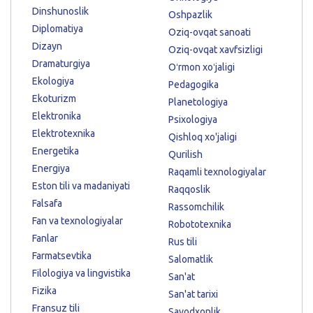
Dinshunoslik
Oshpazlik
Diplomatiya
Oziq-ovqat sanoati
Dizayn
Oziq-ovqat xavfsizligi
Dramaturgiya
Oʻrmon xoʻjaligi
Ekologiya
Pedagogika
Ekoturizm
Planetologiya
Elektronika
Psixologiya
Elektrotexnika
Qishloq xo'jaligi
Energetika
Qurilish
Energiya
Raqamli texnologiyalar
Eston tili va madaniyati
Raqqoslik
Falsafa
Rassomchilik
Fan va texnologiyalar
Robototexnika
Fanlar
Rus tili
Farmatsevtika
Salomatlik
Filologiya va lingvistika
San'at
Fizika
San'at tarixi
Fransuz tili
Savodxonlik