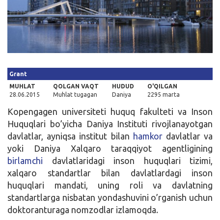
Kirish
Grant
MUHLAT
QOLGAN VAQT
HUDUD
O'QILGAN
28.06.2015
Muhlat tugagan
Daniya
2295 marta
Kopengagen universiteti huquq fakulteti va Inson
Huquqlari bo’yicha Daniya Instituti rivojlanayotgan
davlatlar, ayniqsa institut bilan
hamkor
davlatlar va
yoki Daniya Xalqaro taraqqiyot agentligining
birlamchi
davlatlaridagi inson huquqlari tizimi,
xalqaro standartlar bilan davlatlardagi inson
huquqlari mandati, uning roli va davlatning
standartlarga nisbatan yondashuvini o’rganish uchun
doktoranturaga nomzodlar izlamoqda.