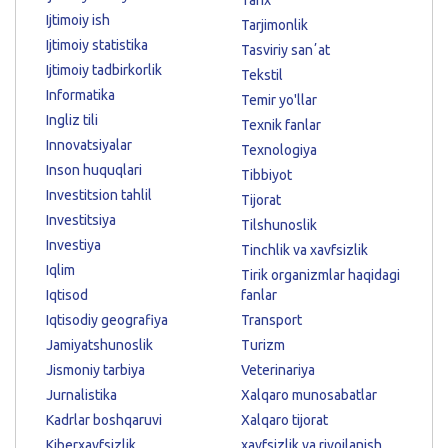
Ijtimoiy ish
Tarjimonlik
Ijtimoiy statistika
Tasviriy sanʼat
Ijtimoiy tadbirkorlik
Tekstil
Informatika
Temir yo'llar
Ingliz tili
Texnik fanlar
Innovatsiyalar
Texnologiya
Inson huquqlari
Tibbiyot
Investitsion tahlil
Tijorat
Investitsiya
Tilshunoslik
Investiya
Tinchlik va xavfsizlik
Iqlim
Tirik organizmlar haqidagi
Iqtisod
fanlar
Iqtisodiy geografiya
Transport
Jamiyatshunoslik
Turizm
Jismoniy tarbiya
Veterinariya
Jurnalistika
Xalqaro munosabatlar
Kadrlar boshqaruvi
Xalqaro tijorat
Kiberxavfsizlik
xavfsizlik va rivojlanish