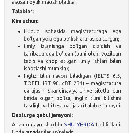
asosan oylik maosh oladilar.
Talablar:
Kim uchun:
Huquq sohasida magistraturaga ega
bo’lgan yoki ega bo’lish arafasida turgan;
Ilmiy izlanishga bo’lgan qiziqish va
tajribaga ega bo’lgan (buni oldin yozilgan
tezis va chop etilgan ilmiy ishlari bilan
isbotlashi mumkin);
Ingliz tilini ravon biladigan (IELTS 6.5,
TOEFL iBT 90, cBT 231) – magistratura
darajasini Skandinaviya universitetlaridan
birida olgan bo’lsa, ingliz tilini bilishini
tasdiqlovchi test natijalari talab etilmaydi.
Dasturga qabul jarayoni:
Ariza onlayn shaklda
SHU YERDA
to’ldiriladi.
Unda quyidagilar so’raladi: