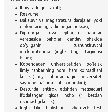
Ilmiy tadqiqot taklifi;
Rezyume;
Bakalavr va magistratura darajalari yoki
diplomlarining tadiqlangan nusxasi;
Diplomga ilova qilingan baholar
varaqasida baholar qanday shaklda
qo’yilganini tushuntiruvchi
ma’lumotnoma (ingliz tiliga tarjimasi
bilan);
Kopengagen universitetidan bo’lajak
ilmiy rahbarining nomi ham ko’rsatilishi
kerak (Ilmiy rahbarlar haqida universitet
saytidan ma’lumot olish mumkin);
Dasturda ishtirok etishdan maqsadlari
ifodalangan qisqa insho (1 betdan
oshmasligi kerak);
Ingliz tilini bililishini tasdiqlovchi test