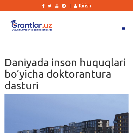
Kirish
|
Grantlar
Tanlovlar
Daniyada inson huquqlari
Ishlar
bo’yicha doktorantura
Kurslar
dasturi
Blog
Yana
Qidirish