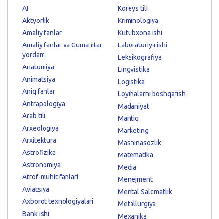
AI
Koreys tili
Aktyorlik
Kriminologiya
Amaliy fanlar
Kutubxona ishi
Amaliy fanlar va Gumanitar
Laboratoriya ishi
yordam
Leksikografiya
Anatomiya
Lingvistika
Animatsiya
Logistika
Aniq fanlar
Loyihalarni boshqarish
Antrapologiya
Madaniyat
Arab tili
Mantiq
Arxeologiya
Marketing
Arxitektura
Mashinasozlik
Astrofizika
Matematika
Astronomiya
Media
Atrof-muhit fanlari
Menejment
Aviatsiya
Mental Salomatlik
Axborot texnologiyalari
Metallurgiya
Bank ishi
Mexanika