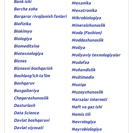
Bank ishi
Mexanika
Barcha soha
Mexatronika
Barqaror rivojlanish fanlari
Mikrobiologiya
Biofizika
Mineralshunoslik
Biokimyo
Moda (Fashion)
Biologiya
Moddashunoslik
Biomeditsina
Moliya
Biotexnologiya
Moliyaviy texnologiyalar
Biznes
Mudofaa
Biznesni boshqarish
Muhandislik
Boshlang'ich ta'lim
Multimedia
Boshqaruv
Musiqa
Buxgalteriya
Muzeyshunoslik
Chegarashunoslik
Narsalar interneti
Dasturlash
Neft va gaz ishi
Data Science
Nemis tili
Davlat boshqaruvi
Nevrologiya
Davlat siyosati
Neyrobiologiya