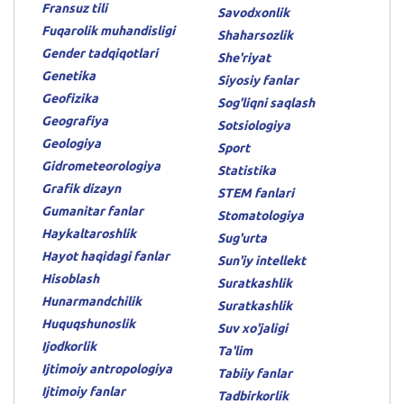
Fransuz tili
Savodxonlik
Fuqarolik muhandisligi
Shaharsozlik
Gender tadqiqotlari
She'riyat
Genetika
Siyosiy fanlar
Geofizika
Sog'liqni saqlash
Geografiya
Sotsiologiya
Geologiya
Sport
Gidrometeorologiya
Statistika
Grafik dizayn
STEM fanlari
Gumanitar fanlar
Stomatologiya
Haykaltaroshlik
Sug'urta
Hayot haqidagi fanlar
Sun'iy intellekt
Hisoblash
Suratkashlik
Hunarmandchilik
Suratkashlik
Huquqshunoslik
Suv xo'jaligi
Ijodkorlik
Ta'lim
Ijtimoiy antropologiya
Tabiiy fanlar
Ijtimoiy fanlar
Tadbirkorlik