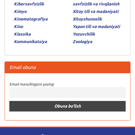
Kiberxavfsizlik
xavfsizlik va rivojlanish
Kimyo
Xitoy tili va madaniyati
Kinematografiya
Xitoyshunoslik
Kino
Yapon tili va madaniyati
Klassika
Yozuvchilik
Kommunikatsiya
Zoologiya
Email obuna
Email manzilingizni yozing: