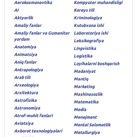
Aerokosmonavtika
Kompyuter muhandisligi
AI
Koreys tili
Aktyorlik
Kriminologiya
Amaliy fanlar
Kutubxona ishi
Amaliy fanlar va Gumanitar
Laboratoriya ishi
yordam
Leksikografiya
Anatomiya
Lingvistika
Animatsiya
Logistika
Aniq fanlar
Loyihalarni boshqarish
Antrapologiya
Madaniyat
Arab tili
Mantiq
Arxeologiya
Marketing
Arxitektura
Mashinasozlik
Astrofizika
Matematika
Astronomiya
Media
Atrof-muhit fanlari
Menejment
Aviatsiya
Mental Salomatlik
Axborot texnologiyalari
Metallurgiya