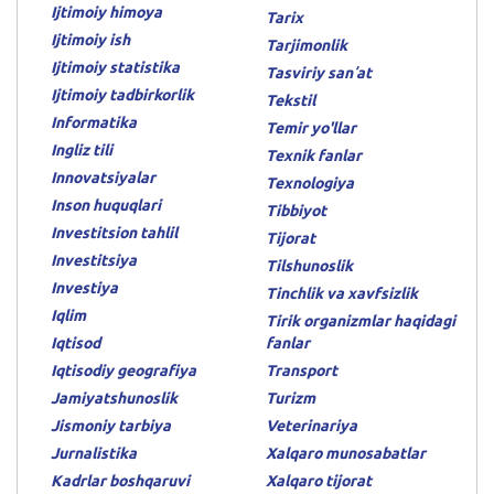
Ijtimoiy himoya
Tarix
Ijtimoiy ish
Tarjimonlik
Ijtimoiy statistika
Tasviriy sanʼat
Ijtimoiy tadbirkorlik
Tekstil
Informatika
Temir yo'llar
Ingliz tili
Texnik fanlar
Innovatsiyalar
Texnologiya
Inson huquqlari
Tibbiyot
Investitsion tahlil
Tijorat
Investitsiya
Tilshunoslik
Investiya
Tinchlik va xavfsizlik
Iqlim
Tirik organizmlar haqidagi
Iqtisod
fanlar
Iqtisodiy geografiya
Transport
Jamiyatshunoslik
Turizm
Jismoniy tarbiya
Veterinariya
Jurnalistika
Xalqaro munosabatlar
Kadrlar boshqaruvi
Xalqaro tijorat