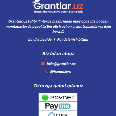
Grantlar.uz tolibi ilmlarga mashriqdan mag’ribgacha bo’lgan
mamlakatlarda bepul ta’lim olish uchun grant topishda yordam
beradi.
Loyiha haqida
Foydalanish bitimi
Biz bilan aloqa
info@grantlar.uz
@hamidziyo
To'lovga qabul qilamiz