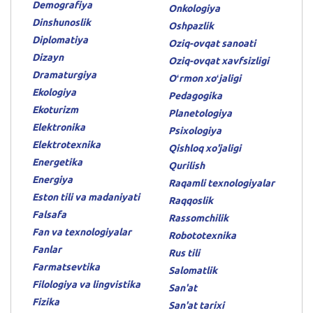
Demografiya
Onkologiya
Dinshunoslik
Oshpazlik
Diplomatiya
Oziq-ovqat sanoati
Dizayn
Oziq-ovqat xavfsizligi
Dramaturgiya
Oʻrmon xoʻjaligi
Ekologiya
Pedagogika
Ekoturizm
Planetologiya
Elektronika
Psixologiya
Elektrotexnika
Qishloq xo'jaligi
Energetika
Qurilish
Energiya
Raqamli texnologiyalar
Eston tili va madaniyati
Raqqoslik
Falsafa
Rassomchilik
Fan va texnologiyalar
Robototexnika
Fanlar
Rus tili
Farmatsevtika
Salomatlik
Filologiya va lingvistika
San'at
Fizika
San'at tarixi