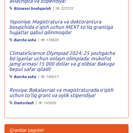
aviachipta va stipendiya!
Biznesni boshqarish
|
227372
Yaponiya: Magistratura va doktorantura
bosqichida oʻqish uchun MEXT toʻliq grantiga
hujjatlar qabul qilinmoqda!
Barcha soha
|
178828
ClimateScience Olympiad 2024: 25 yoshgacha
boʻlganlar uchun onlayn olimpiada: mukofot
jamgʻarmasi 15 000 dollar va gʻoliblar Bakuga
bepul safar qiladi!
Barcha soha
|
149617
Rossiya: Bakalavriat va magistraturada o’qish
uchun to’liq grant va oylik stipendiya!
Dasturlash
|
143836
Grantlar taqvimi