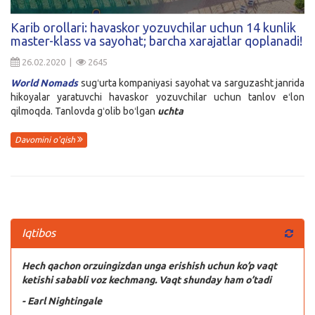
Kirish
Karib orollari: havaskor yozuvchilar uchun 14 kunlik
master-klass va sayohat; barcha xarajatlar qoplanadi!
26.02.2020 |
2645
World Nomads
sugʻurta kompaniyasi sayohat va sarguzasht janrida
hikoyalar yaratuvchi havaskor yozuvchilar uchun tanlov eʻlon
qilmoqda. Tanlovda gʻolib boʻlgan
uchta
Davomini o'qish
Iqtibos
Hech qachon orzuingizdan unga erishish uchun ko’p vaqt
ketishi sababli voz kechmang. Vaqt shunday ham o’tadi
- Earl Nightingale