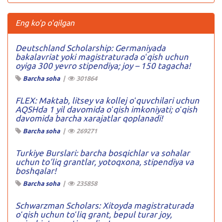
Eng ko'p o'qilgan
Deutschland Scholarship: Germaniyada
bakalavriat yoki magistraturada oʻqish uchun
oyiga 300 yevro stipendiya; joy – 150 tagacha!
Barcha soha
|
301864
FLEX: Maktab, litsey va kollej oʻquvchilari uchun
AQSHda 1 yil davomida oʻqish imkoniyati; oʻqish
davomida barcha xarajatlar qoplanadi!
Barcha soha
|
269271
Turkiye Burslari: barcha bosqichlar va sohalar
uchun to’liq grantlar, yotoqxona, stipendiya va
boshqalar!
Barcha soha
|
235858
Schwarzman Scholars: Xitoyda magistraturada
oʻqish uchun toʻliq grant, bepul turar joy,