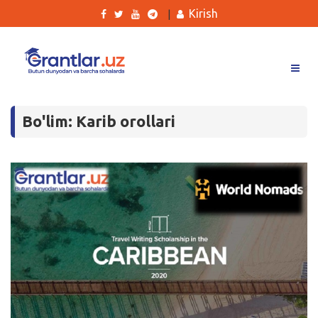
Kirish
|
Grantlar
Bo'lim: Karib orollari
Tanlovlar
Ishlar
Kurslar
Blog
Yana
Qidirish