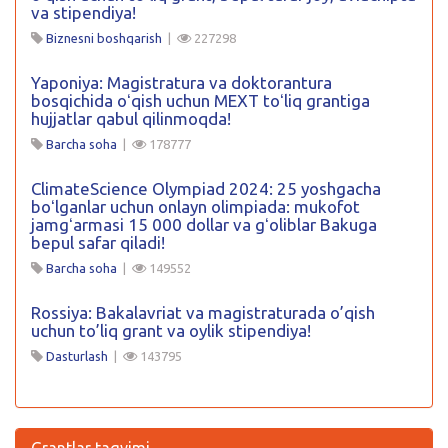
va stipendiya!
Biznesni boshqarish
|
227298
Yaponiya: Magistratura va doktorantura
bosqichida oʻqish uchun MEXT toʻliq grantiga
hujjatlar qabul qilinmoqda!
Barcha soha
|
178777
ClimateScience Olympiad 2024: 25 yoshgacha
boʻlganlar uchun onlayn olimpiada: mukofot
jamgʻarmasi 15 000 dollar va gʻoliblar Bakuga
bepul safar qiladi!
Barcha soha
|
149552
Rossiya: Bakalavriat va magistraturada o’qish
uchun to’liq grant va oylik stipendiya!
Dasturlash
|
143795