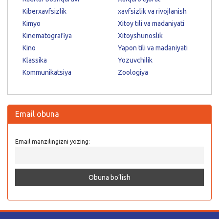
Kiberxavfsizlik
xavfsizlik va rivojlanish
Kimyo
Xitoy tili va madaniyati
Kinematografiya
Xitoyshunoslik
Kino
Yapon tili va madaniyati
Klassika
Yozuvchilik
Kommunikatsiya
Zoologiya
Email obuna
Email manzilingizni yozing: