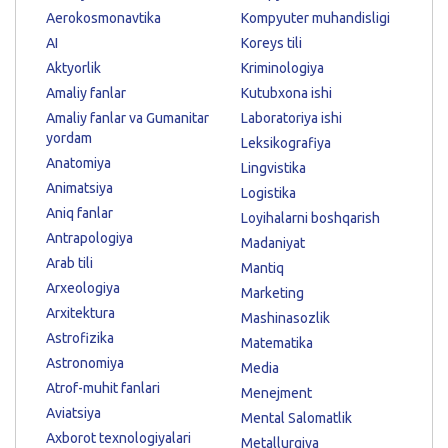
Aerokosmonavtika
Kompyuter muhandisligi
AI
Koreys tili
Aktyorlik
Kriminologiya
Amaliy fanlar
Kutubxona ishi
Amaliy fanlar va Gumanitar
Laboratoriya ishi
yordam
Leksikografiya
Anatomiya
Lingvistika
Animatsiya
Logistika
Aniq fanlar
Loyihalarni boshqarish
Antrapologiya
Madaniyat
Arab tili
Mantiq
Arxeologiya
Marketing
Arxitektura
Mashinasozlik
Astrofizika
Matematika
Astronomiya
Media
Atrof-muhit fanlari
Menejment
Aviatsiya
Mental Salomatlik
Axborot texnologiyalari
Metallurgiya