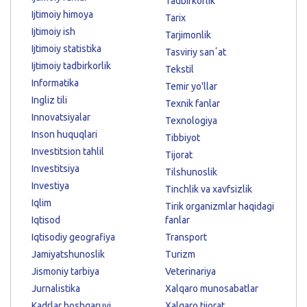
Tadbirkorlik
Ijtimoiy himoya
Tarix
Ijtimoiy ish
Tarjimonlik
Ijtimoiy statistika
Tasviriy sanʼat
Ijtimoiy tadbirkorlik
Tekstil
Informatika
Temir yo'llar
Ingliz tili
Texnik fanlar
Innovatsiyalar
Texnologiya
Inson huquqlari
Tibbiyot
Investitsion tahlil
Tijorat
Investitsiya
Tilshunoslik
Investiya
Tinchlik va xavfsizlik
Iqlim
Tirik organizmlar haqidagi
Iqtisod
fanlar
Iqtisodiy geografiya
Transport
Jamiyatshunoslik
Turizm
Jismoniy tarbiya
Veterinariya
Jurnalistika
Xalqaro munosabatlar
Kadrlar boshqaruvi
Xalqaro tijorat