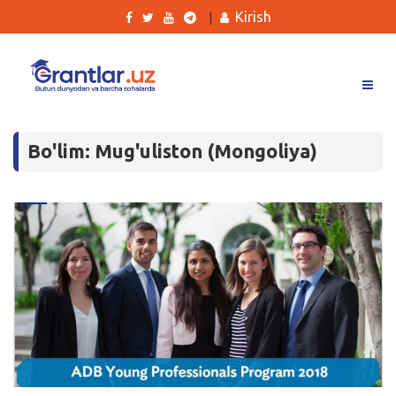
Kirish
|
Grantlar
Bo'lim: Mug'uliston (Mongoliya)
Tanlovlar
Ishlar
Kurslar
Blog
Yana
Qidirish