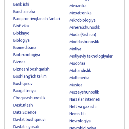
Bank ishi
Mexanika
Barcha soha
Mexatronika
Barqaror rivojlanish fanlari
Mikrobiologiya
Biofizika
Mineralshunoslik
Biokimyo
Moda (Fashion)
Biologiya
Moddashunoslik
Biomeditsina
Moliya
Biotexnologiya
Moliyaviy texnologiyalar
Biznes
Mudofaa
Biznesni boshqarish
Muhandislik
Boshlang'ich ta'lim
Multimedia
Boshqaruv
Musiqa
Buxgalteriya
Muzeyshunoslik
Chegarashunoslik
Narsalar interneti
Dasturlash
Neft va gaz ishi
Data Science
Nemis tili
Davlat boshqaruvi
Nevrologiya
Davlat siyosati
Neyrobiologiya