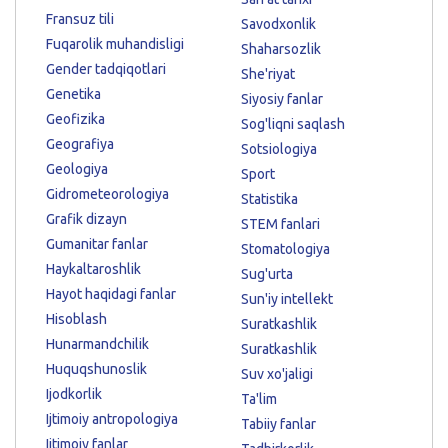
Fransuz tili
Savodxonlik
Fuqarolik muhandisligi
Shaharsozlik
Gender tadqiqotlari
She'riyat
Genetika
Siyosiy fanlar
Geofizika
Sog'liqni saqlash
Geografiya
Sotsiologiya
Geologiya
Sport
Gidrometeorologiya
Statistika
Grafik dizayn
STEM fanlari
Gumanitar fanlar
Stomatologiya
Haykaltaroshlik
Sug'urta
Hayot haqidagi fanlar
Sun'iy intellekt
Hisoblash
Suratkashlik
Hunarmandchilik
Suratkashlik
Huquqshunoslik
Suv xo'jaligi
Ijodkorlik
Ta'lim
Ijtimoiy antropologiya
Tabiiy fanlar
Ijtimoiy fanlar