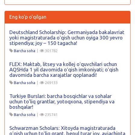
Eng ko'p o'qilgan
Deutschland Scholarship: Germaniyada bakalavriat
yoki magistraturada oʻqish uchun oyiga 300 yevro
stipendiya; joy – 150 tagacha!
Barcha soha
|
301782
FLEX: Maktab, litsey va kollej oʻquvchilari uchun
AQSHda 1 yil davomida oʻqish imkoniyati; oʻqish
davomida barcha xarajatlar qoplanadi!
Barcha soha
|
269133
Turkiye Burslari: barcha bosqichlar va sohalar
uchun to’liq grantlar, yotoqxona, stipendiya va
boshqalar!
Barcha soha
|
235741
Schwarzman Scholars: Xitoyda magistraturada
oʻqish uchun toʻliq grant, bepul turar joy, aviachipta