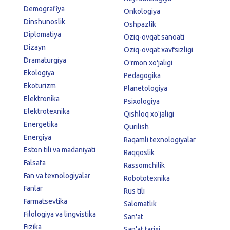
Demografiya
Onkologiya
Dinshunoslik
Oshpazlik
Diplomatiya
Oziq-ovqat sanoati
Dizayn
Oziq-ovqat xavfsizligi
Dramaturgiya
Oʻrmon xoʻjaligi
Ekologiya
Pedagogika
Ekoturizm
Planetologiya
Elektronika
Psixologiya
Elektrotexnika
Qishloq xo'jaligi
Energetika
Qurilish
Energiya
Raqamli texnologiyalar
Eston tili va madaniyati
Raqqoslik
Falsafa
Rassomchilik
Fan va texnologiyalar
Robototexnika
Fanlar
Rus tili
Farmatsevtika
Salomatlik
Filologiya va lingvistika
San'at
Fizika
San'at tarixi