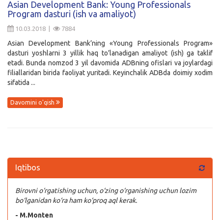
Asian Development Bank: Young Professionals
Program dasturi (ish va amaliyot)
Kirish
10.03.2018 |
7884
Asian Development Bank’ning «Young Professionals Program»
dasturi yoshlarni 3 yillik haq to’lanadigan amaliyot (ish) ga taklif
etadi. Bunda nomzod 3 yil davomida ADBning ofislari va joylardagi
filiallaridan birida faoliyat yuritadi. Keyinchalik ADBda doimiy xodim
sifatida ...
Davomini o'qish
Iqtibos
Birovni o‘rgatishing uchun, o‘zing o‘rganishing uchun lozim
bo‘lganidan ko‘ra ham ko‘proq aql kerak.
- M.Monten