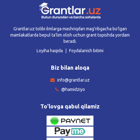
Grantlar.uz tolibi ilmlarga mashriqdan mag’ribgacha bo’lgan
mamlakatlarda bepul ta’lim olish uchun grant topishda yordam
beradi.
Loyiha haqida
Foydalanish bitimi
Biz bilan aloqa
info@grantlar.uz
@hamidziyo
To'lovga qabul qilamiz