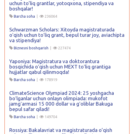
uchun to’liq grantlar, yotoqxona, stipendiya va
boshqalar!
Barcha soha
|
236064
Schwarzman Scholars: Xitoyda magistraturada
oʻqish uchun toʻliq grant, bepul turar joy, aviachipta
va stipendiya!
Biznesni boshqarish
|
227474
Yaponiya: Magistratura va doktorantura
bosqichida oʻqish uchun MEXT toʻliq grantiga
hujjatlar qabul qilinmoqda!
Barcha soha
|
178919
ClimateScience Olympiad 2024: 25 yoshgacha
boʻlganlar uchun onlayn olimpiada: mukofot
jamgʻarmasi 15 000 dollar va gʻoliblar Bakuga
bepul safar qiladi!
Barcha soha
|
149704
Rossiya: Bakalavriat va magistraturada o’qish