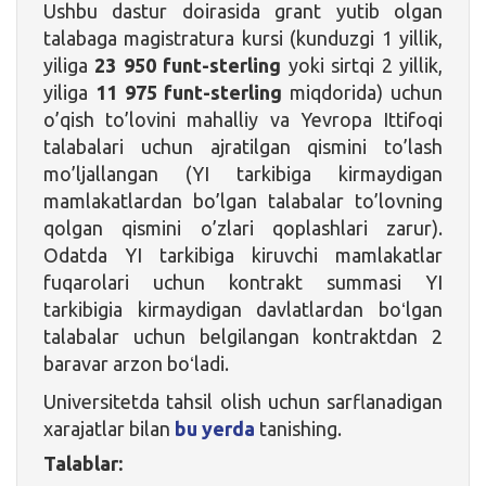
Ushbu dastur doirasida grant yutib olgan
talabaga magistratura kursi (kunduzgi 1 yillik,
yiliga
23 950 funt-sterling
yoki sirtqi 2 yillik,
yiliga
11 975 funt-sterling
miqdorida) uchun
o’qish to’lovini mahalliy va Yevropa Ittifoqi
talabalari uchun ajratilgan qismini to’lash
mo’ljallangan (YI tarkibiga kirmaydigan
mamlakatlardan bo’lgan talabalar to’lovning
qolgan qismini o’zlari qoplashlari zarur).
Odatda YI tarkibiga kiruvchi mamlakatlar
fuqarolari uchun kontrakt summasi YI
tarkibigia kirmaydigan davlatlardan boʻlgan
talabalar uchun belgilangan kontraktdan 2
baravar arzon boʻladi.
Universitetda tahsil olish uchun sarflanadigan
xarajatlar bilan
bu yerda
tanishing.
Talablar: