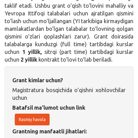
taklif etadi. Ushbu grant o’qish to’lovini mahalliy va
Yevropa Ittifoqi talabalari uchun ajratilgan qismini
to’lash uchun mo’ljallangan (YI tarkibiga kirmaydigan
mamlakatlardan bo’lgan talabalar to’lovning qolgan
qismini o’zlari qoplashlari zarur). Grant doirasida
talabalarga kunduzgi (full time) tartibdagi kurslar
uchun
1 yillik,
sitrqi (part time) tartibdagi kurslar
uchun
2 yillik
kontrakt to’lovi to’lab beriladi.
Grant kimlar uchun?
Magistratura bosqichida o’qishni xohlovchilar
uchun
Batafsil ma'lumot uchun link
Rasmiy havola
Grantning manfaatli jihatlari: