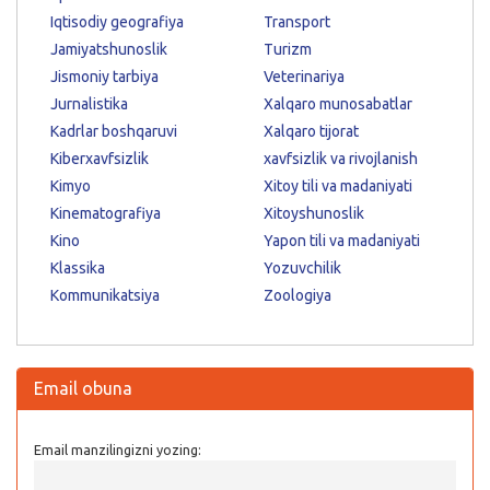
Iqtisodiy geografiya
Transport
Jamiyatshunoslik
Turizm
Jismoniy tarbiya
Veterinariya
Jurnalistika
Xalqaro munosabatlar
Kadrlar boshqaruvi
Xalqaro tijorat
Kiberxavfsizlik
xavfsizlik va rivojlanish
Kimyo
Xitoy tili va madaniyati
Kinematografiya
Xitoyshunoslik
Kino
Yapon tili va madaniyati
Klassika
Yozuvchilik
Kommunikatsiya
Zoologiya
Email obuna
Email manzilingizni yozing: