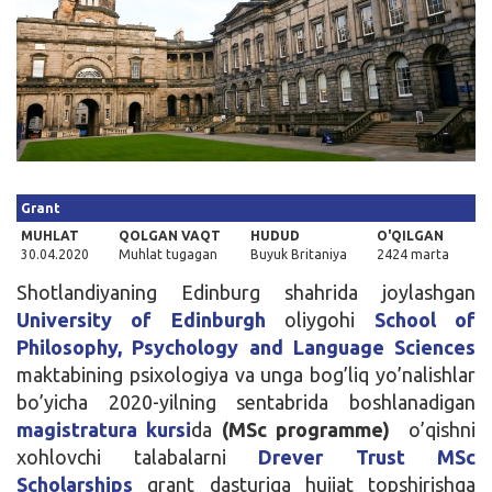
Kirish
Grant
MUHLAT
QOLGAN VAQT
HUDUD
O'QILGAN
30.04.2020
Muhlat tugagan
Buyuk Britaniya
2424 marta
Shotlandiyaning Edinburg shahrida joylashgan
University of Edinburgh
oliygohi
School of
Philosophy, Psychology and Language Sciences
maktabining psixologiya va unga bog’liq yo’nalishlar
bo’yicha 2020-yilning sentabrida boshlanadigan
magistratura kursi
da
(MSc programme)
o’qishni
xohlovchi talabalarni
Drever Trust MSc
Scholarships
grant dasturiga hujjat topshirishga