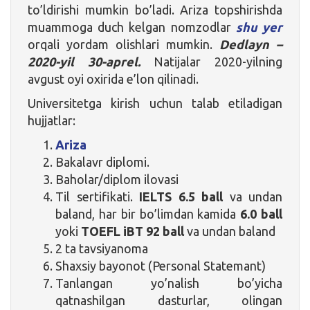
to’ldirishi mumkin bo’ladi. Ariza topshirishda
muammoga duch kelgan nomzodlar
shu yer
orqali yordam olishlari mumkin.
Dedlayn –
2020-yil 30-aprel.
Natijalar 2020-yilning
avgust oyi oxirida e’lon qilinadi.
Universitetga kirish uchun talab etiladigan
hujjatlar:
Ariza
Bakalavr diplomi.
Baholar/diplom ilovasi
Til sertifikati.
IELTS 6.5 ball
va undan
baland, har bir bo’limdan kamida
6.0 ball
yoki
TOEFL iBT 92 ball
va undan baland
2 ta tavsiyanoma
Shaxsiy bayonot (Personal Statemant)
Tanlangan yo’nalish bo’yicha
qatnashilgan dasturlar, olingan