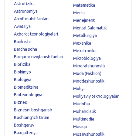
Astrofizika
Matematika
Astronomiya
Media
Atrof-muhit fanlari
Menejment
Aviatsiya
Mental Salomatlik
Axborot texnologiyalari
Metallurgiya
Bank ishi
Mexanika
Barcha soha
Mexatronika
Barqaror rivojlanish fanlari
Mikrobiologiya
Biofizika
Mineralshunoslik
Biokimyo
Moda (Fashion)
Biologiya
Moddashunoslik
Biomeditsina
Moliya
Biotexnologiya
Moliyaviy texnologiyalar
Biznes
Mudofaa
Biznesni boshqarish
Muhandislik
Boshlang'ich ta'lim
Multimedia
Boshqaruv
Musiqa
Buxgalteriya
Muzeyshunoslik