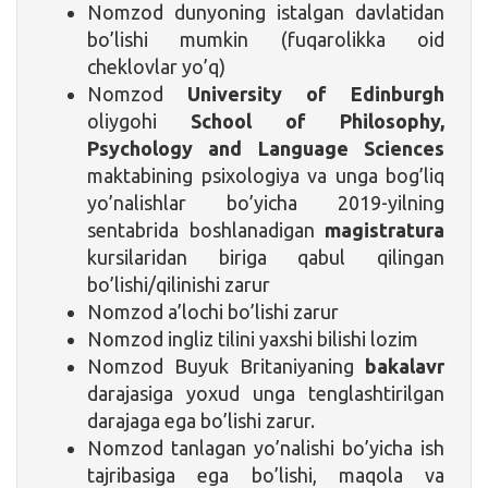
Nomzod dunyoning istalgan davlatidan
bo’lishi mumkin (fuqarolikka oid
cheklovlar yo’q)
Nomzod
University of Edinburgh
oliygohi
School of Philosophy,
Psychology and Language Sciences
maktabining psixologiya va unga bog’liq
yo’nalishlar bo’yicha 2019-yilning
sentabrida boshlanadigan
magistratura
kursilaridan biriga qabul qilingan
bo’lishi/qilinishi zarur
Nomzod a’lochi bo’lishi zarur
Nomzod ingliz tilini yaxshi bilishi lozim
Nomzod Buyuk Britaniyaning
bakalavr
darajasiga yoxud unga tenglashtirilgan
darajaga ega bo’lishi zarur.
Nomzod tanlagan yo’nalishi bo’yicha ish
tajribasiga ega bo’lishi, maqola va