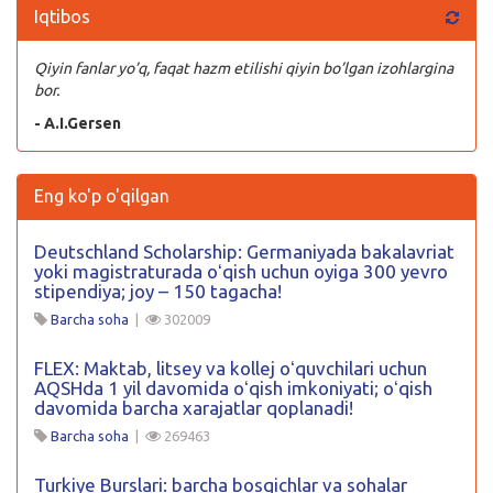
Iqtibos
Qiyin fanlar yo’q, faqat hazm etilishi qiyin bo’lgan izohlargina
bor.
- A.I.Gersen
Eng ko'p o'qilgan
Deutschland Scholarship: Germaniyada bakalavriat
yoki magistraturada oʻqish uchun oyiga 300 yevro
stipendiya; joy – 150 tagacha!
Barcha soha
|
302009
FLEX: Maktab, litsey va kollej oʻquvchilari uchun
AQSHda 1 yil davomida oʻqish imkoniyati; oʻqish
davomida barcha xarajatlar qoplanadi!
Barcha soha
|
269463
Turkiye Burslari: barcha bosqichlar va sohalar