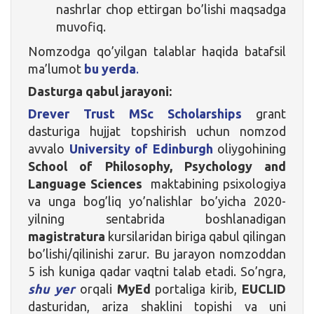
nashrlar chop ettirgan bo’lishi maqsadga
muvofiq.
Nomzodga qo’yilgan talablar haqida batafsil
ma’lumot
bu yerda
.
Dasturga qabul jarayoni:
Drever Trust MSc Scholarships
grant
dasturiga hujjat topshirish uchun nomzod
avvalo
University of Edinburgh
oliygohining
School of Philosophy, Psychology and
Language Sciences
maktabining psixologiya
va unga bog’liq yo’nalishlar bo’yicha 2020-
yilning sentabrida boshlanadigan
magistratura
kursilaridan biriga qabul qilingan
bo’lishi/qilinishi zarur. Bu jarayon nomzoddan
5 ish kuniga qadar vaqtni talab etadi. So’ngra,
shu yer
orqali
MyEd
portaliga kirib,
EUCLID
dasturidan, ariza shaklini topishi va uni