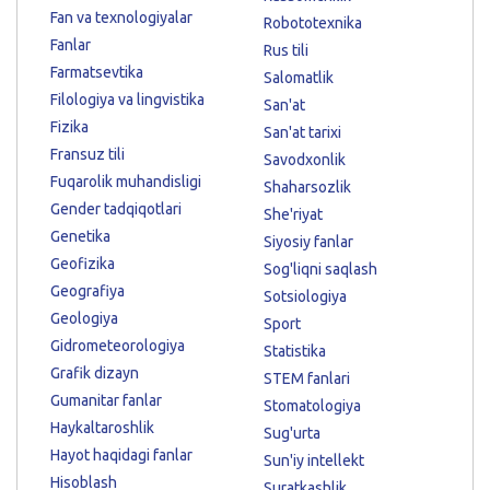
Fan va texnologiyalar
Robototexnika
Fanlar
Rus tili
Farmatsevtika
Salomatlik
Filologiya va lingvistika
San'at
Fizika
San'at tarixi
Fransuz tili
Savodxonlik
Fuqarolik muhandisligi
Shaharsozlik
Gender tadqiqotlari
She'riyat
Genetika
Siyosiy fanlar
Geofizika
Sog'liqni saqlash
Geografiya
Sotsiologiya
Geologiya
Sport
Gidrometeorologiya
Statistika
Grafik dizayn
STEM fanlari
Gumanitar fanlar
Stomatologiya
Haykaltaroshlik
Sug'urta
Hayot haqidagi fanlar
Sun'iy intellekt
Hisoblash
Suratkashlik