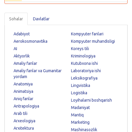
Sohalar
Davlatlar
Adabiyot
Kompyuter fanlari
Aerokosmonavtika
Kompyuter muhandisligi
AI
Koreys tili
Aktyorlik
Kriminologiya
Amaliy fanlar
Kutubxona ishi
Amaliy fanlar va Gumanitar
Laboratoriya ishi
yordam
Leksikografiya
Anatomiya
Lingvistika
Animatsiya
Logistika
Aniq fanlar
Loyihalarni boshqarish
Antrapologiya
Madaniyat
Arab tili
Mantiq
Arxeologiya
Marketing
Arxitektura
Mashinasozlik