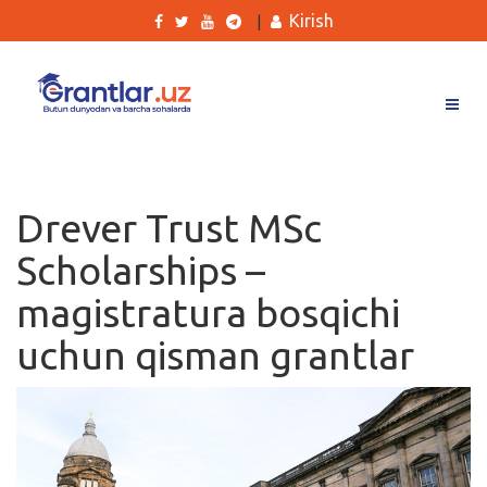
Kirish
|
Grantlar
Tanlovlar
Drever Trust MSc
Ishlar
Scholarships –
Kurslar
magistratura bosqichi
Blog
uchun qisman grantlar
Yana
Qidirish