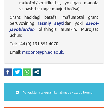
mukofot/sertifikatlar, yozilgan maqola
va nashrlar (agar mavjud bo’lsa)
Grant haqidagi batafsil ma’lumotni grant
beruvchining
rasmiy sayti
dan yoki
savol-
javoblardan
olishingiz mumkin. Murojaat
uchun:
Tel: +44 (0) 131 651 4070
Email:
msc.pnp@ph.ed.ac.uk.
Yangiliklarni
telegram
kanalimizda kuzatib boring