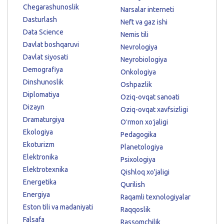
Chegarashunoslik
Narsalar interneti
Dasturlash
Neft va gaz ishi
Data Science
Nemis tili
Davlat boshqaruvi
Nevrologiya
Davlat siyosati
Neyrobiologiya
Demografiya
Onkologiya
Dinshunoslik
Oshpazlik
Diplomatiya
Oziq-ovqat sanoati
Dizayn
Oziq-ovqat xavfsizligi
Dramaturgiya
Oʻrmon xoʻjaligi
Ekologiya
Pedagogika
Ekoturizm
Planetologiya
Elektronika
Psixologiya
Elektrotexnika
Qishloq xo'jaligi
Energetika
Qurilish
Energiya
Raqamli texnologiyalar
Eston tili va madaniyati
Raqqoslik
Falsafa
Rassomchilik