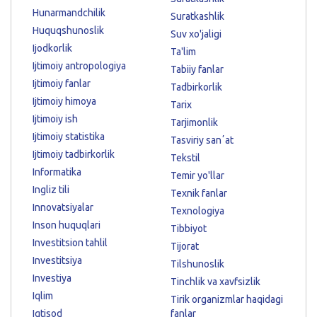
Hunarmandchilik
Suratkashlik
Huquqshunoslik
Suv xo'jaligi
Ijodkorlik
Ta'lim
Ijtimoiy antropologiya
Tabiiy fanlar
Ijtimoiy fanlar
Tadbirkorlik
Ijtimoiy himoya
Tarix
Ijtimoiy ish
Tarjimonlik
Ijtimoiy statistika
Tasviriy sanʼat
Ijtimoiy tadbirkorlik
Tekstil
Informatika
Temir yo'llar
Ingliz tili
Texnik fanlar
Innovatsiyalar
Texnologiya
Inson huquqlari
Tibbiyot
Investitsion tahlil
Tijorat
Investitsiya
Tilshunoslik
Investiya
Tinchlik va xavfsizlik
Iqlim
Tirik organizmlar haqidagi
Iqtisod
fanlar