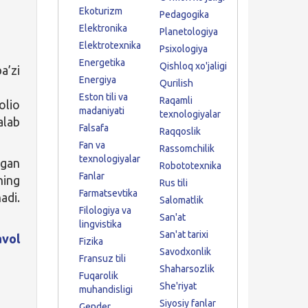
Ekoturizm
Pedagogika
Elektronika
Planetologiya
Elektrotexnika
Psixologiya
Energetika
Qishloq xo'jaligi
a’zi
Energiya
Qurilish
Eston tili va
Raqamli
olio
madaniyati
texnologiyalar
alab
Falsafa
Raqqoslik
Fan va
Rassomchilik
texnologiyalar
lgan
Robototexnika
Fanlar
ning
Rus tili
Farmatsevtika
adi.
Salomatlik
Filologiya va
San'at
lingvistika
San'at tarixi
avol
Fizika
Savodxonlik
Fransuz tili
Shaharsozlik
Fuqarolik
She'riyat
muhandisligi
Siyosiy fanlar
Gender