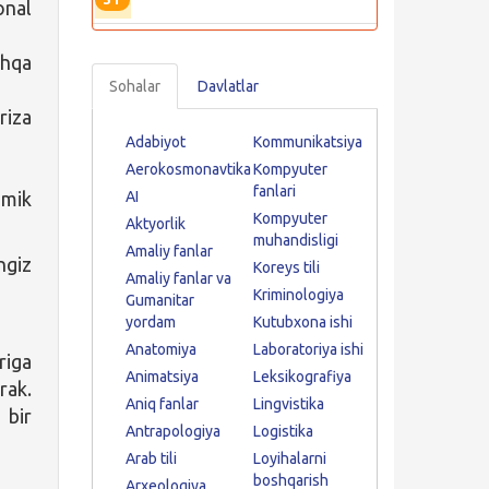
onal
shqa
Sohalar
Davlatlar
riza
Adabiyot
Kommunikatsiya
Aerokosmonavtika
Kompyuter
fanlari
emik
AI
Kompyuter
Aktyorlik
muhandisligi
Amaliy fanlar
ngiz
Koreys tili
Amaliy fanlar va
Kriminologiya
Gumanitar
yordam
Kutubxona ishi
Anatomiya
Laboratoriya ishi
riga
Animatsiya
Leksikografiya
rak.
Aniq fanlar
Lingvistika
 bir
Antrapologiya
Logistika
Arab tili
Loyihalarni
boshqarish
Arxeologiya