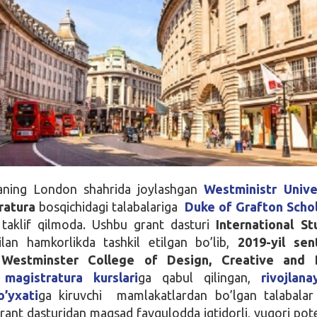
aning London shahrida joylashgan
Westministr Unive
ratura
bosqichidagi talabalariga
Duke of Grafton Scho
i taklif qilmoda. Ushbu grant dasturi
International S
lan hamkorlikda tashkil etilgan bo’lib,
2019-yil sen
n
Westminster College of Design, Creative and D
g
magistratura kurslari
ga qabul qilingan,
rivojlan
’yxati
ga kiruvchi mamlakatlardan bo’lgan talabalar
rant dasturidan maqsad favqulodda iqtidorli, yuqori poten