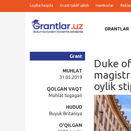
Loyiha haqida
Grant taklif qilish
Hamkorlar
Rekla
GRANTLAR
Grantlar
Tanlovlar
Grant
Duke of
Ishlar
MUHLAT
magistr
31.05.2019
oylik st
Kurslar
QOLGAN VAQT
Muhlat tugagan
Blog
HUDUD
Buyuk Britaniya
Yana
O'QILGAN