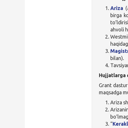
Ariza
(a
birga ko
to’ldir
ahvoli h
Westmi
haqidagi
Magist
bilan).
Tavsiya
Hujjatlarga 
Grant dasturi
maqsadga mu
Ariza sh
Arizani
bo’lmag
“
Kerakl