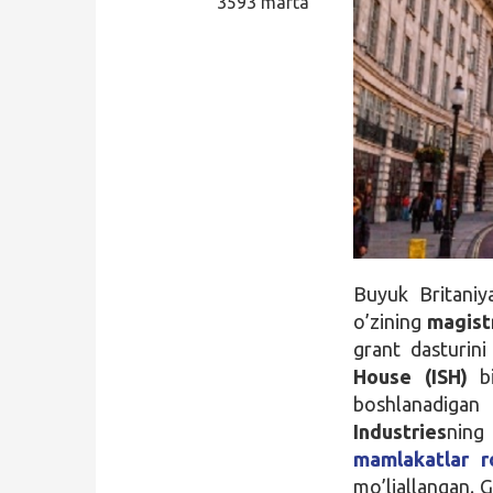
3593 marta
Qidirish
Kirish
Buyuk Britaniy
o’zining
magist
grant dasturin
House (ISH)
bi
boshlanadiga
Industries
nin
mamlakatlar ro
mo’ljallangan. G