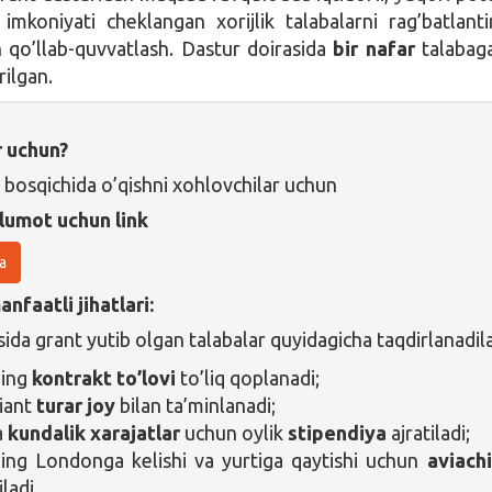
 imkoniyati cheklangan xorijlik talabalarni rag’batlanti
 qo’llab-quvvatlash. Dastur doirasida
bir nafar
talabag
rilgan.
r uchun?
 bosqichida o’qishni xohlovchilar uchun
lumot uchun link
a
nfaatli jihatlari:
ida grant yutib olgan talabalar quyidagicha taqdirlanadila
ning
kontrakt to’lovi
to’liq qoplanadi;
iant
turar joy
bilan ta’minlanadi;
a
kundalik xarajatlar
uchun oylik
stipendiya
ajratiladi;
ing Londonga kelishi va yurtiga qaytishi uchun
aviach
iladi.