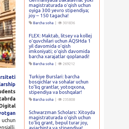
magistraturada oʻqish uchun
oyiga 300 yevro stipendiya;
joy – 150 tagacha!
Barcha soha
|
301836
FLEX: Maktab, litsey va kollej
oʻquvchilari uchun AQSHda 1
yil davomida oʻqish
imkoniyati; oʻqish davomida
barcha xarajatlar qoplanadi!
Barcha soha
|
269212
Turkiye Burslari: barcha
rsiteti
bosqichlar va sohalar uchun
larship
to’liq grantlar, yotoqxona,
tudents
stipendiya va boshqalar!
tabrda
Barcha soha
|
235808
igital
Schwarzman Scholars: Xitoyda
ayotgan
magistraturada oʻqish uchun
 uchun
toʻliq grant, bepul turar joy,
sialli,
aviachipta va stipendiya!