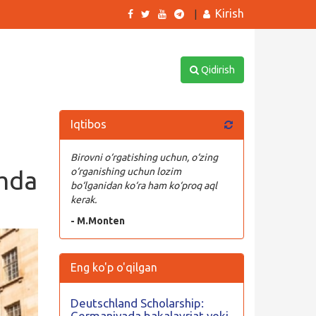
Kirish
|
Qidirish
Iqtibos
Birovni o‘rgatishing uchun, o‘zing
amda
o‘rganishing uchun lozim
bo‘lganidan ko‘ra ham ko‘proq aql
kerak.
- M.Monten
Eng ko'p o'qilgan
Deutschland Scholarship:
Germaniyada bakalavriat yoki