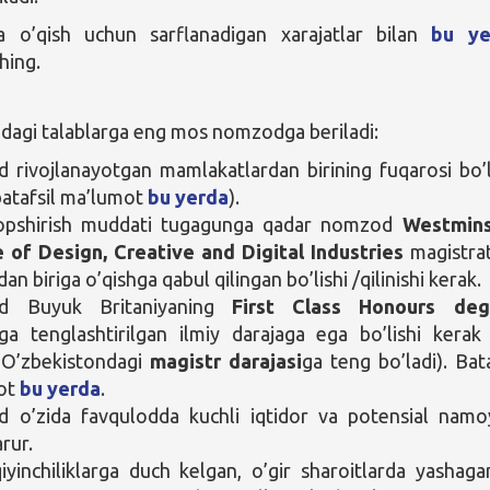
da o’qish uchun sarflanadigan xarajatlar bilan
bu ye
shing.
idagi talablarga eng mos nomzodga beriladi:
rivojlanayotgan mamlakatlardan birining fuqarosi bo’l
batafsil ma’lumot
bu yerda
).
topshirish muddati tugagunga qadar nomzod
Westmins
 of Design, Creative and Digital Industries
magistra
dan biriga o’qishga qabul qilingan bo’lishi /qilinishi kerak.
 Buyuk Britaniyaning
First Class Honours deg
iga tenglashtirilgan ilmiy darajaga ega bo’lishi kerak
 O’zbekistondagi
magistr darajasi
ga teng bo’ladi). Bata
ot
bu yerda
.
 o’zida favqulodda kuchli iqtidor va potensial nam
arur.
iyinchiliklarga duch kelgan, o’gir sharoitlarda yashaga