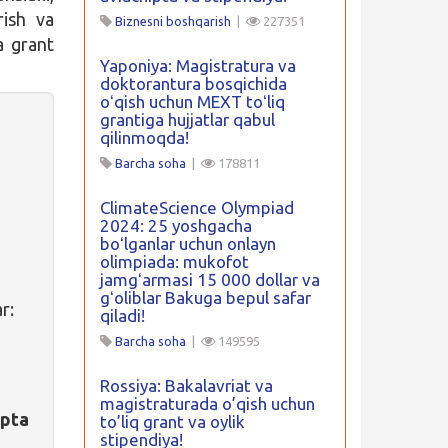
rish va
Biznesni boshqarish
|
227351
a grant
Yaponiya: Magistratura va
doktorantura bosqichida
oʻqish uchun MEXT toʻliq
grantiga hujjatlar qabul
qilinmoqda!
Barcha soha
|
178811
ClimateScience Olympiad
2024: 25 yoshgacha
boʻlganlar uchun onlayn
olimpiada: mukofot
jamgʻarmasi 15 000 dollar va
gʻoliblar Bakuga bepul safar
r:
qiladi!
Barcha soha
|
149595
Rossiya: Bakalavriat va
magistraturada o’qish uchun
ipta
to’liq grant va oylik
stipendiya!