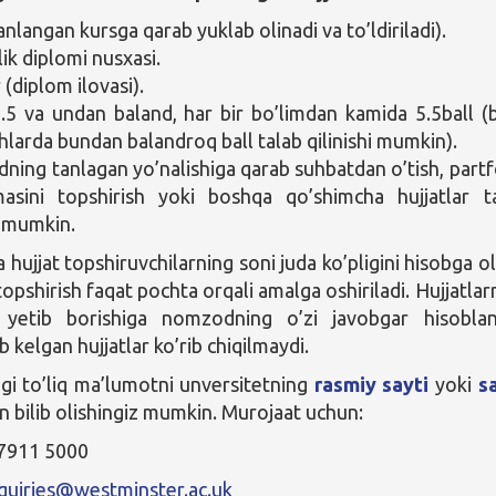
anlangan kursga qarab yuklab olinadi va to’ldiriladi).
ik diplomi nusxasi.
(diplom ilovasi).
.5 va undan baland, har bir bo’limdan kamida 5.5ball (b
shlarda bundan balandroq ball talab qilinishi mumkin).
ing tanlagan yo’nalishiga qarab suhbatdan o’tish, partf
asini topshirish yoki boshqa qo’shimcha hujjatlar t
i mumkin.
 hujjat topshiruvchilarning soni juda ko’pligini hisobga o
topshirish faqat pochta orqali amalga oshiriladi. Hujjatlar
 yetib borishiga nomzodning o’zi javobgar hisoblan
b kelgan hujjatlar ko’rib chiqilmaydi.
gi to’liq ma’lumotni unversitetning
rasmiy sayti
yoki
s
 bilib­­­­­­­­­­ olishingiz mumkin. Murojaat uchun:
 7911 5000
quiries@westminster.ac.uk