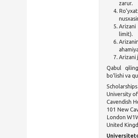
zarur.
Ro’yxat
nusxasi
Arizani
limit).
Arizanin
ahamiya
Arizani 
Qabul qiling
bo’lishi va q
Scholarships
University o
Cavendish H
101 New Cav
London W1
United King
Universitetg