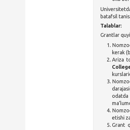
Universitet
batafsil tani
Talablar:
Grantlar quy
Nomzod 
kerak (
Ariza 
College
kurslari
Nomzod
darajas
odatda
ma’lum
Nomzod
etishi z
Grant q