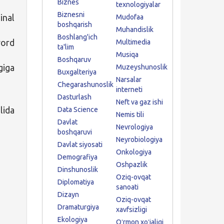
Biznes
texnologiyalar
Biznesni
inal
Mudofaa
boshqarish
Muhandislik
Boshlang'ich
word
Multimedia
ta'lim
Musiqa
Boshqaruv
giga
Muzeyshunoslik
Buxgalteriya
Narsalar
Chegarashunoslik
interneti
Dasturlash
Neft va gaz ishi
lida
Data Science
Nemis tili
Davlat
Nevrologiya
boshqaruvi
Neyrobiologiya
Davlat siyosati
Onkologiya
Demografiya
Oshpazlik
Dinshunoslik
Oziq-ovqat
Diplomatiya
sanoati
Dizayn
Oziq-ovqat
Dramaturgiya
xavfsizligi
Ekologiya
Oʻrmon xoʻjaligi