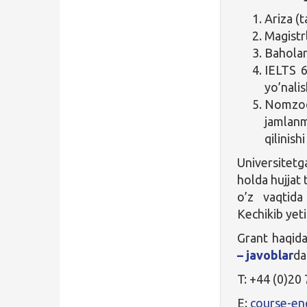
Ariza (t
Magistrl
Baholar 
IELTS 6
yo’nali
Nomzodn
jamlanm
qilinish
Universitetga
holda hujjat 
o’z vaqtida
Kechikib yeti
Grant haqida
– javoblar
dan
T: +44 (0)20
E:
course-en