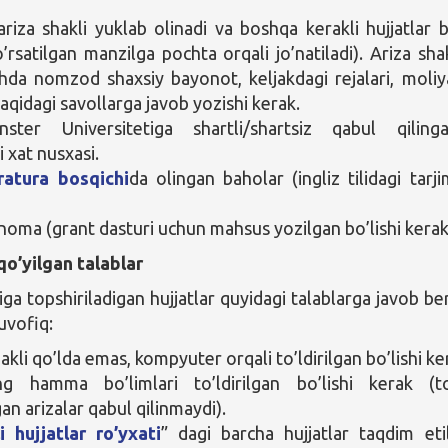
riza shakli yuklab olinadi va boshqa kerakli hujjatlar b
’rsatilgan manzilga pochta orqali jo’natiladi). Ariza shak
ishda nomzod shaxsiy bayonot, keljakdagi rejalari, moliy
aqidagi savollarga javob yozishi kerak.
nster Universitetiga shartli/shartsiz qabul qilinga
 xat nusxasi.
ratura bosqichi
da olingan baholar (ingliz tilidagi tarji
noma (grant dasturi uchun mahsus yozilgan bo’lishi kerak
qo’yilgan talablar
ga topshiriladigan hujjatlar quyidagi talablarga javob ber
vofiq:
akli qo’lda emas, kompyuter orqali to’ldirilgan bo’lishi ke
ng hamma bo’limlari to’ldirilgan bo’lishi kerak (to
an arizalar qabul qilinmaydi).
i hujjatlar ro’yxati
” dagi barcha hujjatlar taqdim etil