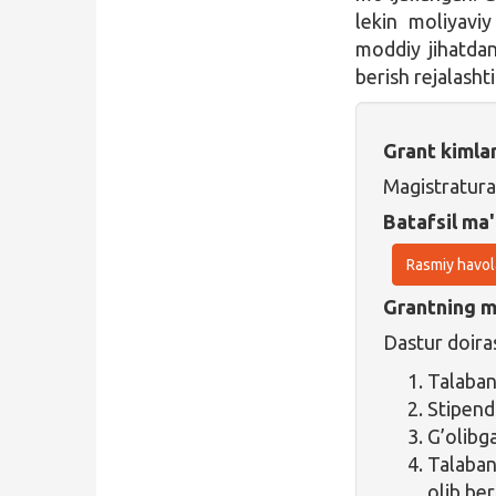
lekin moliyaviy
moddiy jihatdan
berish rejalashti
Grant kimla
Magistratura
Batafsil ma'
Rasmiy havol
Grantning ma
Dastur doiras
Talaba
Stipend
G’olibg
Talaban
olib ber