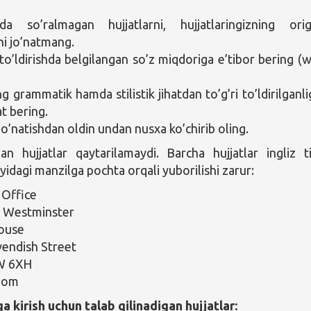
da so’ralmagan hujjatlarni, hujjatlaringizning orig
ni jo’natmang.
 to’ldirishda belgilangan so’z miqdoriga e’tibor bering (
g grammatik hamda stilistik jihatdan to’g’ri to’ldirilganli
t bering.
jo’natishdan oldin undan nusxa ko’chirib oling.
an hujjatlar qaytarilamaydi. Barcha hujjatlar ingliz ti
uyidagi manzilga pochta orqali yuborilishi zarur:
 Office
f Westminster
ouse
endish Street
W 6XH
dom
a kirish uchun talab qilinadigan hujjatlar: