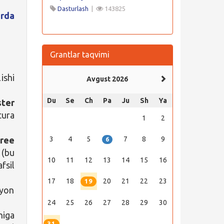
Dasturlash
|
143825
rda
Grantlar taqvimi
ishi
Avgust 2026
Du
Se
Ch
Pa
Ju
Sh
Ya
ter
tura
1
2
ree
3
4
5
7
8
9
6
 (bu
10
11
12
13
14
15
16
fsil
17
18
20
21
22
23
19
oyon
24
25
26
27
28
29
30
niga
31