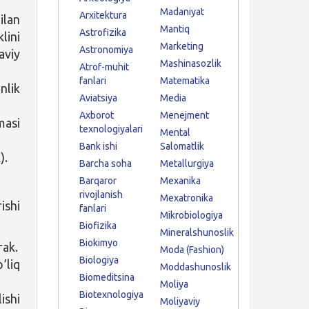
Madaniyat
Arxitektura
ilan
Mantiq
Astrofizika
lini
Marketing
Astronomiya
aviy
Mashinasozlik
Atrof-muhit
fanlari
Matematika
nlik
Aviatsiya
Media
Axborot
Menejment
masi
texnologiyalari
Mental
Bank ishi
Salomatlik
).
Barcha soha
Metallurgiya
Barqaror
Mexanika
rivojlanish
Mexatronika
ishi
fanlari
Mikrobiologiya
Biofizika
Mineralshunoslik
Biokimyo
rak.
Moda (Fashion)
Biologiya
’liq
Moddashunoslik
Biomeditsina
Moliya
Biotexnologiya
ishi
Moliyaviy