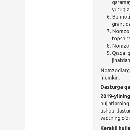
qaramay
yutuqla
Bu moli
grant d
Nomzod
topshir
Nomzod i
Qisqa q
jihatdan
Nomzodlarga
mumkin.
Dasturga qa
2019-yilnin
hujjatlarnin
ushbu dast
vaqtning o’z
Kerakli hujja