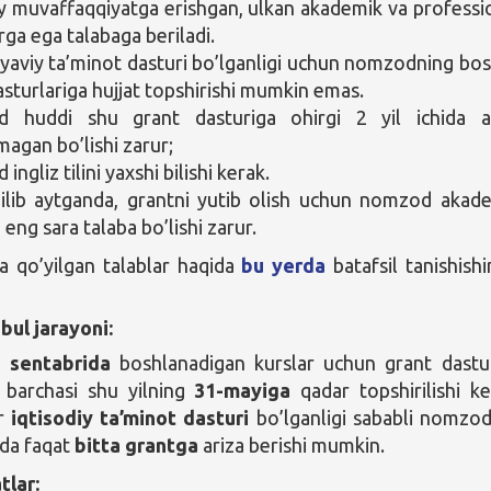
 muvaffaqqiyatga erishgan, ulkan akademik va professi
rga ega talabaga beriladi.
yaviy ta’minot dasturi bo’lganligi uchun nomzodning bo
asturlariga hujjat topshirishi mumkin emas.
 huddi shu grant dasturiga ohirgi 2 yil ichida a
magan bo’lishi zarur;
ngliz tilini yaxshi bilishi kerak.
ilib aytganda, grantni yutib olish uchun nomzod akad
 eng sara talaba bo’lishi zarur.
 qo’yilgan talablar haqida
bu yerda
batafsil tanishishi
bul jarayoni:
g sentabrida
boshlanadigan kurslar uchun grant dastu
g barchasi shu yilning
31-mayiga
qadar topshirilishi ke
ur
iqtisodiy ta’minot dasturi
bo’lganligi sababli nomzod
ida faqat
bitta grantga
ariza berishi mumkin.
tlar: