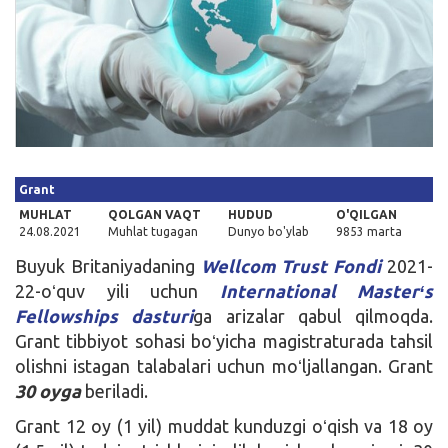
Kirish
Grant
MUHLAT
QOLGAN VAQT
HUDUD
O'QILGAN
24.08.2021
Muhlat tugagan
Dunyo bo'ylab
9853 marta
Buyuk Britaniyadaning
Wellcom Trust Fondi
2021-
22-oʻquv yili uchun
International Masterʻs
Fellowships dasturi
ga arizalar qabul qilmoqda.
Grant tibbiyot sohasi boʻyicha magistraturada tahsil
olishni istagan talabalari uchun moʻljallangan. Grant
30 oyga
beriladi.
Grant 12 oy (1 yil) muddat kunduzgi oʻqish va 18 oy