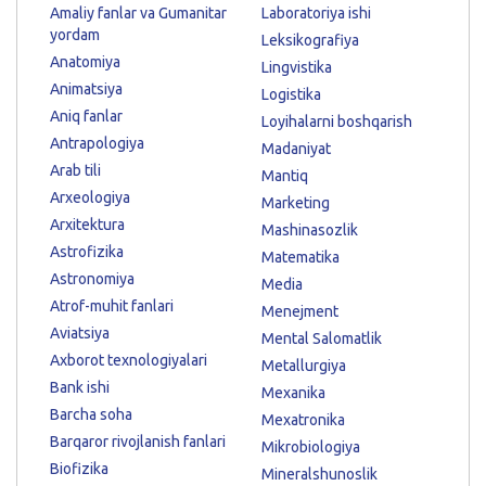
Amaliy fanlar va Gumanitar
Laboratoriya ishi
yordam
Leksikografiya
Anatomiya
Lingvistika
Animatsiya
Logistika
Aniq fanlar
Loyihalarni boshqarish
Antrapologiya
Madaniyat
Arab tili
Mantiq
Arxeologiya
Marketing
Arxitektura
Mashinasozlik
Astrofizika
Matematika
Astronomiya
Media
Atrof-muhit fanlari
Menejment
Aviatsiya
Mental Salomatlik
Axborot texnologiyalari
Metallurgiya
Bank ishi
Mexanika
Barcha soha
Mexatronika
Barqaror rivojlanish fanlari
Mikrobiologiya
Biofizika
Mineralshunoslik