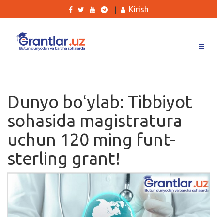
Kirish
|
Grantlar
Tanlovlar
Dunyo boʻylab: Tibbiyot
Ishlar
sohasida magistratura
Kurslar
uchun 120 ming funt-
Blog
sterling grant!
Yana
Qidirish