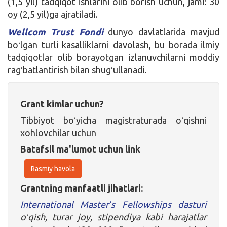
(1,5 yil) tadqiqot ishlarini olib borish uchun, jami: 30
oy (2,5 yil)ga ajratiladi.
Wellcom Trust Fondi
dunyo davlatlarida mavjud
boʻlgan turli kasalliklarni davolash, bu borada ilmiy
tadqiqotlar olib borayotgan izlanuvchilarni moddiy
ragʻbatlantirish bilan shugʻullanadi.
Grant kimlar uchun?
Tibbiyot boʻyicha magistraturada oʻqishni
xohlovchilar uchun
Batafsil ma'lumot uchun link
Rasmiy havola
Grantning manfaatli jihatlari:
International Masterʻs Fellowships dasturi
oʻqish, turar joy, stipendiya kabi harajatlar