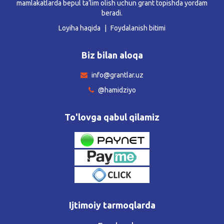
mamlakatlarda bepul ta’lim olish uchun grant topishda yordam
beradi.
Loyiha haqida
Foydalanish bitimi
Biz bilan aloqa
info@grantlar.uz
@hamidziyo
To'lovga qabul qilamiz
Ijtimoiy tarmoqlarda