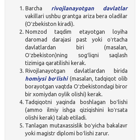
Barcha
rivojlanayotgan davlatlar
vakillari ushbu grantga ariza bera oladilar
(Oʻzbekiston kiradi).
Nomzod taqdim etayotgan loyiha
daromad darajasi past yoki oʻrtacha
davlatlardan biri (masalan,
Oʻzbekiston)ning sogʻliqni saqlash
tizimiga qaratilishi kerak.
Rivojlanayotgan davlatlardan birida
homiysi boʻlishi
(masalan, tadqiqot olib
borayotgan vaqtda Oʻzbekistondagi biror
bir xomiydan oylik olishi) kerak.
Tadqiqotni yaqinda boshlagan boʻlishi
(ammo ilmiy ishga qiziqishini koʻrsata
olishi kerak) talab etiladi.
Tanlagan mutaxassislik boʻyicha bakalavr
yoki magistr diplomi boʻlishi zarur.