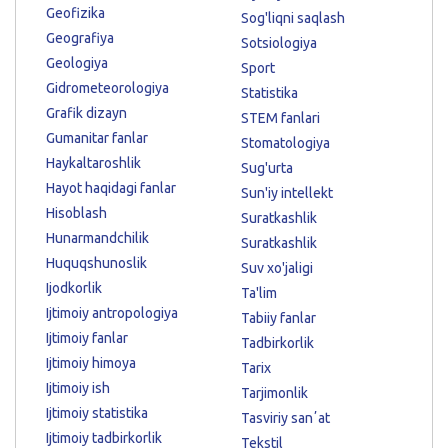
Geofizika
Sog'liqni saqlash
Geografiya
Sotsiologiya
Geologiya
Sport
Gidrometeorologiya
Statistika
Grafik dizayn
STEM fanlari
Gumanitar fanlar
Stomatologiya
Haykaltaroshlik
Sug'urta
Hayot haqidagi fanlar
Sun'iy intellekt
Hisoblash
Suratkashlik
Hunarmandchilik
Suratkashlik
Huquqshunoslik
Suv xo'jaligi
Ijodkorlik
Ta'lim
Ijtimoiy antropologiya
Tabiiy fanlar
Ijtimoiy fanlar
Tadbirkorlik
Ijtimoiy himoya
Tarix
Ijtimoiy ish
Tarjimonlik
Ijtimoiy statistika
Tasviriy sanʼat
Ijtimoiy tadbirkorlik
Tekstil