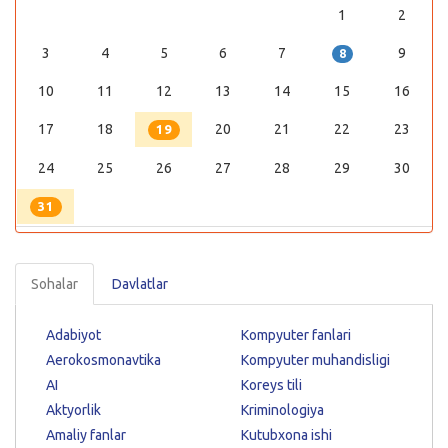
1
2
3
4
5
6
7
9
8
10
11
12
13
14
15
16
17
18
20
21
22
23
19
24
25
26
27
28
29
30
31
Sohalar
Davlatlar
Adabiyot
Kompyuter fanlari
Aerokosmonavtika
Kompyuter muhandisligi
AI
Koreys tili
Aktyorlik
Kriminologiya
Amaliy fanlar
Kutubxona ishi