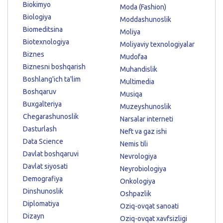
Biokimyo
Moda (Fashion)
Biologiya
Moddashunoslik
Biomeditsina
Moliya
Biotexnologiya
Moliyaviy texnologiyalar
Biznes
Mudofaa
Biznesni boshqarish
Muhandislik
Boshlang'ich ta'lim
Multimedia
Boshqaruv
Musiqa
Buxgalteriya
Muzeyshunoslik
Chegarashunoslik
Narsalar interneti
Dasturlash
Neft va gaz ishi
Data Science
Nemis tili
Davlat boshqaruvi
Nevrologiya
Davlat siyosati
Neyrobiologiya
Demografiya
Onkologiya
Dinshunoslik
Oshpazlik
Diplomatiya
Oziq-ovqat sanoati
Dizayn
Oziq-ovqat xavfsizligi