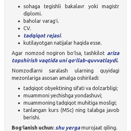
sohaga tegishli bakalavr yoki magistr
diplomi.
baholar varagʻi.
CV.
tadqiqot rejasi
.
kutilayotgan natijalar haqida esse.
Agar nomzod nogiron boʻlsa, tashkilot
ariza
topshirish vaqtida uni qoʻllab-quvvatlaydi
.
Nomzodlarni saralash ularning quyidagi
mezonlariga asosan amalga oshiriladi:
tadqiqot obyektining sifati va dolzarbligi;
muammoni yechishga yondashuvi;
muammoning tadqiqot muhitiga mosligi;
tanlangan kurs (MSc) ning talabga javob
berishi.
Bogʻlanish uchun:
shu yerga
murojaat qiling.