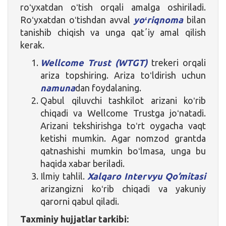
roʻyxatdan oʻtish orqali amalga oshiriladi.
Roʻyxatdan oʻtishdan avval
yoʻriqnoma
bilan
tanishib chiqish va unga qatʼiy amal qilish
kerak.
Wellcome Trust (WTGT)
trekeri orqali
ariza topshiring. Ariza toʻldirish uchun
namuna
dan foydalaning.
Qabul qiluvchi tashkilot arizani koʻrib
chiqadi va Wellcome Trustga joʻnatadi.
Arizani tekshirishga toʻrt oygacha vaqt
ketishi mumkin. Agar nomzod grantda
qatnashishi mumkin boʻlmasa, unga bu
haqida xabar beriladi.
Ilmiy tahlil.
Xalqaro Intervyu Qo’mitasi
arizangizni koʻrib chiqadi va yakuniy
qarorni qabul qiladi.
Taxminiy hujjatlar tarkibi: