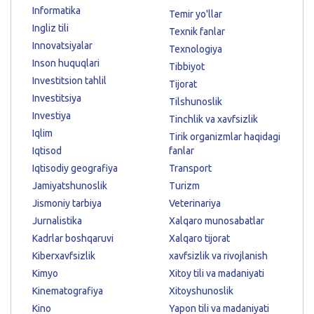
Informatika
Temir yo'llar
Ingliz tili
Texnik fanlar
Innovatsiyalar
Texnologiya
Inson huquqlari
Tibbiyot
Investitsion tahlil
Tijorat
Investitsiya
Tilshunoslik
Investiya
Tinchlik va xavfsizlik
Iqlim
Tirik organizmlar haqidagi
Iqtisod
fanlar
Iqtisodiy geografiya
Transport
Jamiyatshunoslik
Turizm
Jismoniy tarbiya
Veterinariya
Jurnalistika
Xalqaro munosabatlar
Kadrlar boshqaruvi
Xalqaro tijorat
Kiberxavfsizlik
xavfsizlik va rivojlanish
Kimyo
Xitoy tili va madaniyati
Kinematografiya
Xitoyshunoslik
Kino
Yapon tili va madaniyati