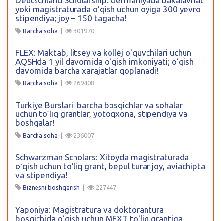
Deutschland Scholarship: Germaniyada bakalavriat
yoki magistraturada oʻqish uchun oyiga 300 yevro
stipendiya; joy – 150 tagacha!
Barcha soha
|
301970
FLEX: Maktab, litsey va kollej oʻquvchilari uchun
AQSHda 1 yil davomida oʻqish imkoniyati; oʻqish
davomida barcha xarajatlar qoplanadi!
Barcha soha
|
269408
Turkiye Burslari: barcha bosqichlar va sohalar
uchun to’liq grantlar, yotoqxona, stipendiya va
boshqalar!
Barcha soha
|
236007
Schwarzman Scholars: Xitoyda magistraturada
oʻqish uchun toʻliq grant, bepul turar joy, aviachipta
va stipendiya!
Biznesni boshqarish
|
227447
Yaponiya: Magistratura va doktorantura
bosqichida oʻqish uchun MEXT toʻliq grantiga