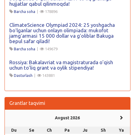
hujjatlar qabul qilinmoqda!
Barcha soha
|
178896
ClimateScience Olympiad 2024: 25 yoshgacha
boʻlganlar uchun onlayn olimpiada: mukofot
jamgʻarmasi 15 000 dollar va gʻoliblar Bakuga
bepul safar qiladi!
Barcha soha
|
149679
Rossiya: Bakalavriat va magistraturada o’qish
uchun to’liq grant va oylik stipendiya!
Dasturlash
|
143881
Grantlar taqvimi
Avgust 2026
Du
Se
Ch
Pa
Ju
Sh
Ya