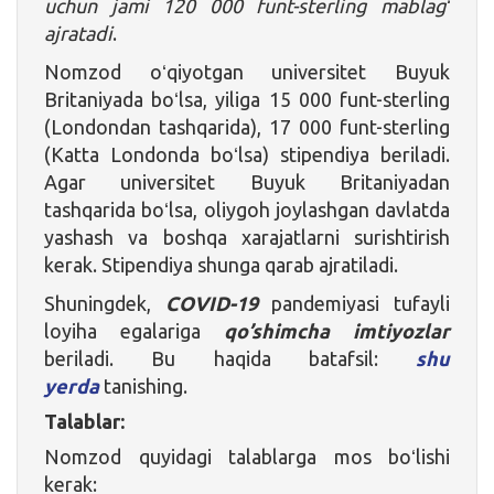
uchun jami 120 000 funt-sterling mablagʻ
ajratadi
.
Nomzod oʻqiyotgan universitet Buyuk
Britaniyada boʻlsa, yiliga 15 000 funt-sterling
(Londondan tashqarida), 17 000 funt-sterling
(Katta Londonda boʻlsa) stipendiya beriladi.
Agar universitet Buyuk Britaniyadan
tashqarida boʻlsa, oliygoh joylashgan davlatda
yashash va boshqa xarajatlarni surishtirish
kerak. Stipendiya shunga qarab ajratiladi.
Shuningdek,
COVID-19
pandemiyasi tufayli
loyiha egalariga
qo’shimcha imtiyozlar
beriladi. Bu haqida batafsil:
shu
yerda
tanishing.
Talablar:
Nomzod quyidagi talablarga mos boʻlishi
kerak: