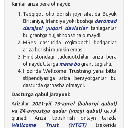
Kimlar ariza bera olmaydi:
Tadqiqot olib borish joyi sifatida Buyuk
Britaniya, Irlandiya yoki boshqa
daromad
darajasi yuqori davlatlar
tanlaganlar
bu grantga hujjat topshira olmaydi.
MRes dasturida oʻqimoqchi boʻlganlar
ariza berishi mumkin emas.
Hindistondagi tadqiqotchilar ariza bera
olmaydi. Ularga
mana bu
grant tegishli.
Hozirda Wellcome Trustning yana bitta
stipendiyasiga ariza berayotganlar bu
dasturda qatnasha olmaydi.
Dasturga qabul jarayoni:
Arizalar
2021-yil 13-aprel (bahorgi qabul)
va 24-avgustga qadar
(yozgi qabul)
qabul
qilinadi. Ariza topshirish onlayn tarzda
Wellcome Trust (WTGT)
trekerida