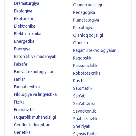
Dramaturgiya
Oʻrmon xoʻjaligi
Ekologiya
Pedagogika
Ekoturizm
Planetologiya
Elektronika
Psixologiya
Elektrotexnika
Qishloq xo'jaligi
Energetika
Qurilish
Energiya
Raqamli texnologiyalar
Eston tili va madaniyati
Raqqoslik
Falsafa
Rassomchilik
Fan va texnologiyalar
Robototexnika
Fanlar
Rus tili
Farmatsevtika
Salomatlik
Filologiya va lingvistika
San'at
Fizika
San'at tarixi
Fransuz tili
Savodxonlik
Fuqarolik muhandisligi
Shaharsozlik
Gender tadqiqotlari
She'riyat
Genetika
Siyosiy fanlar