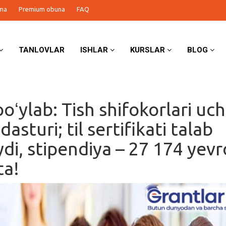
ma
Premium obuna
FAQ
TANLOVLAR
ISHLAR
KURSLAR
BLOG
oʻylab: Tish shifokorlari uc
dasturi; til sertifikati talab
di, stipendiya – 27 174 yevr
ta!