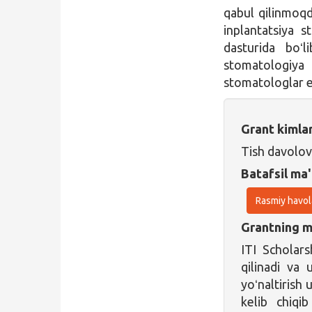
qabul qilinmoq
inplantatsiya s
dasturida boʻli
stomatologiya
stomatologlar e
Grant kimla
Tish davolov
Batafsil ma'
Rasmiy havol
Grantning ma
ITI Scholars
qilinadi va 
yoʻnaltirish 
kelib chiqi