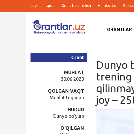
Loyiha haqida
Grant taklif qilish
Hamkorlar
Rekla
GRANTLAR
Grantlar
Tanlovlar
Grant
Dunyo b
Ishlar
MUHLAT
trening 
30.06.2020
qilinmay
Kurslar
QOLGAN VAQT
joy – 25
Muhlat tugagan
Blog
HUDUD
Dunyo bo'ylab
Yana
O'QILGAN