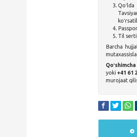
Qoʻld
Tavsiya
koʻrsati
Passpor
Til sert
Barcha hujja
mutaxassislar
Qoʻshimcha
yoki
+41 61 
murojaat qil