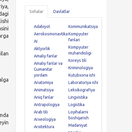
iya,
Sohalar
Davlatlar
dagi
ishi
Adabiyot
Kommunikatsiya
sini
Aerokosmonavtika
Kompyuter
arga
fanlari
AI
Kompyuter
Aktyorlik
ilan
muhandisligi
Amaliy fanlar
Koreys tili
Amaliy fanlar va
Kriminologiya
Gumanitar
yordam
Kutubxona ishi
lga
Anatomiya
Laboratoriya ishi
Animatsiya
Leksikografiya
Aniq fanlar
Lingvistika
Antrapologiya
Logistika
Arab tili
Loyihalarni
jmda
boshqarish
Arxeologiya
eyin
Madaniyat
Arxitektura