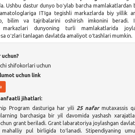
da. Ushbu dastur dunyo boʻylab barcha mamlakatlardan 
tamatologlariga ITIga tegishli markazlarda biy yillik a
b, bilim va tajribalarini oshirish imkonini beradi. I
 markazlari dunyoning turli mamlakatlarida joyla
sa oʻzlari tanlagan davlatda amaliyot oʻtashlari mumkin.
r uchun?
chi shifokorlari uchun
lumot uchun link
a
nfaatli jihatlari:
hip Program dasturiga har yili
25 nafar
mutaxassis q
ularning barchasiga bir yil davomida yashash xarajatla
uchun grant beriladi. Grant labaratoriya joylashgan davla
b mahalliy pul birligida toʻlanadi. Stipendiyaning um