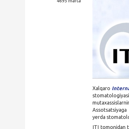
4695 marta
Qidirish
Kirish
Xalqaro
Intern
stomatologiyas
mutaxassislarni
Assotsatsiyaga
yerda stomatolog
ITI tomonidan t