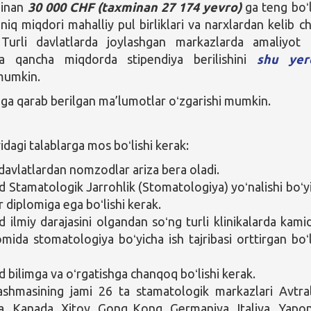
minan
30 000
CHF (taxminan 27 174 yevro)
ga teng boʻl
niq miqdori mahalliy pul birliklari va narxlardan kelib ch
. Turli davlatlarda joylashgan markazlarda amaliyot 
ga qancha miqdorda stipendiya berilishini
shu yer
 mumkin.
iga qarab berilgan ma’lumotlar oʻzgarishi mumkin.
agi talablarga mos boʻlishi kerak:
davlatlardan nomzodlar ariza bera oladi.
Stamatologik Jarrohlik (Stomatologiya) yoʻnalishi boʻy
r diplomiga ega boʻlishi kerak.
ilmiy darajasini olgandan soʻng turli klinikalarda kami
omida stomatologiya boʻyicha ish tajribasi orttirgan boʻl
bilimga va oʻrgatishga chanqoq boʻlishi kerak.
lashmasining jami 26 ta stamatologik markazlari Avtral
ya, Kanada, Xitoy, Gong Kong, Germaniya, Italiya, Yapon