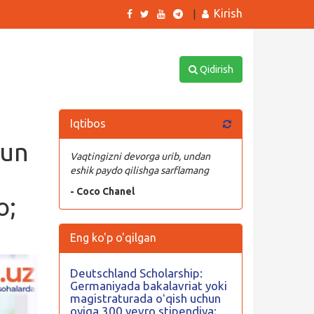
Kirish
|
Qidirish
Iqtibos
hun
Vaqtingizni devorga urib, undan
eshik paydo qilishga sarflamang
- Coco Chanel
o;
Eng ko'p o'qilgan
Deutschland Scholarship:
Germaniyada bakalavriat yoki
magistraturada oʻqish uchun
oyiga 300 yevro stipendiya;