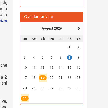
adi,
iqib
olib
Grantlar taqvimi
dan
Avgust 2026
Du
Se
Ch
Pa
Ju
Sh
Ya
1
2
3
4
5
6
7
9
8
icha
10
11
12
13
14
15
16
da 2
17
18
20
21
22
23
19
ishi
24
25
26
27
28
29
30
31
iya,
iya,