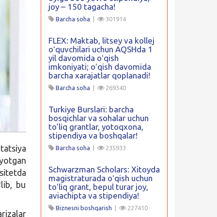
joy – 150 tagacha!
Barcha soha
|
301914
FLEX: Maktab, litsey va kollej
oʻquvchilari uchun AQSHda 1
yil davomida oʻqish
imkoniyati; oʻqish davomida
barcha xarajatlar qoplanadi!
Barcha soha
|
269340
Turkiye Burslari: barcha
bosqichlar va sohalar uchun
to’liq grantlar, yotoqxona,
stipendiya va boshqalar!
ntatsiya
Barcha soha
|
235933
ayotgan
Schwarzman Scholars: Xitoyda
sitetda
magistraturada oʻqish uchun
lib, bu
toʻliq grant, bepul turar joy,
aviachipta va stipendiya!
Biznesni boshqarish
|
227410
rizalar