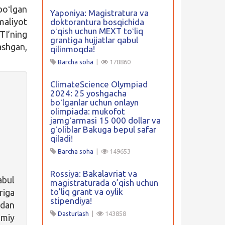
boʻlgan
Yaponiya: Magistratura va
maliyot
doktorantura bosqichida
oʻqish uchun MEXT toʻliq
TI’ning
grantiga hujjatlar qabul
shgan,
qilinmoqda!
Barcha soha
|
178860
ClimateScience Olympiad
2024: 25 yoshgacha
boʻlganlar uchun onlayn
olimpiada: mukofot
jamgʻarmasi 15 000 dollar va
gʻoliblar Bakuga bepul safar
qiladi!
Barcha soha
|
149653
Rossiya: Bakalavriat va
abul
magistraturada o’qish uchun
to’liq grant va oylik
riga
stipendiya!
tdan
Dasturlash
|
143858
umiy