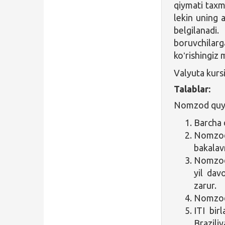
qiymati tax
lekin uning a
belgilanadi
boruvchilar
koʻrishingiz
Valyuta kurs
Talablar:
Nomzod quyid
Barcha 
Nomzod 
bakalav
Nomzod 
yil dav
zarur.
Nomzod 
ITI bir
Brazili