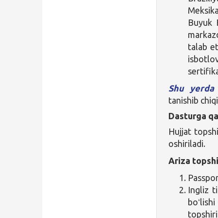
Meksika
Buyuk 
markazd
talab et
isbotlo
sertifik
Shu yerda
tanishib chi
Dasturga qa
Hujjat topsh
oshiriladi.
Ariza topshi
Passpor
Ingliz t
boʻlish
topshiri