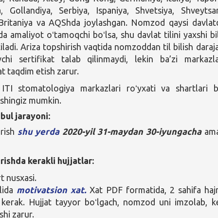
, Gollandiya, Serbiya, Ispaniya, Shvetsiya, Shveytsar
Britaniya va AQShda joylashgan. Nomzod qaysi davlat
a amaliyot oʻtamoqchi boʻlsa, shu davlat tilini yaxshi bil
iladi. Ariza topshirish vaqtida nomzoddan til bilish daraja
vchi sertifikat talab qilinmaydi, lekin ba’zi markazl
at taqdim etish zarur.
ITI stomatologiya markazlari roʻyxati va shartlari b
qishingiz mumkin.
bul jarayoni:
irish
sh
u yerda
2020-yil 31-maydan 30-iyun
gacha
ama
rishda kerakli hujjatlar:
t nusxasi.
ilida
motivatsion xat.
Xat PDF formatida, 2 sahifa ha
i kerak. Hujjat tayyor boʻlgach, nomzod uni imzolab, k
shi zarur.