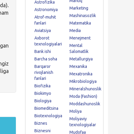
Mantiq
Astrofizika
a).
Marketing
Astronomiya
 ham
Mashinasozlik
Atrof-muhit
fanlari
Matematika
Aviatsiya
Media
Axborot
Menejment
texnologiyalari
tgan
Mental
Bank ishi
Salomatlik
Barcha soha
Metallurgiya
ngiz
Barqaror
Mexanika
liga
rivojlanish
Mexatronika
fanlari
Mikrobiologiya
Biofizika
Mineralshunoslik
Biokimyo
Moda (Fashion)
Biologiya
Moddashunoslik
Biomeditsina
Moliya
Biotexnologiya
Moliyaviy
Biznes
texnologiyalar
Biznesni
Mudofaa