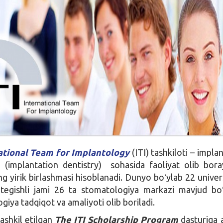
ational Team for Implantology
(ITI) tashkiloti – impla
i (implantation dentistry) sohasida faoliyat olib bor
ng yirik birlashmasi hisoblanadi. Dunyo boʻylab 22 univer
 tegishli jami 26 ta stomatologiya markazi mavjud boʻ
iya tadqiqot va amaliyoti olib boriladi.
ashkil etilgan
The ITI Scholarship Program
dasturiga a