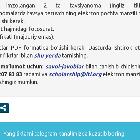
a imzolangan 2 ta tavsiyanoma (ingliz tilid
nomalarda tavsya beruvchining elektron pochta manzili
lishi kerak.
t hajmidagi fotosurat.
ifikati (majburiy emas).
tlar PDF formatida boʻlishi kerak. Dasturda ishtirok e
 fikrlari bilan
shu yerda
tarnishing.
 ma’lumot uchun:
savol-javoblar
bilan tanishib chiqishi
207 83 83
raqami va
scholarship@iti.org
elektron manzi
ishingiz mumkin.
Yangiliklarni
telegram
kanalimizda kuzatib boring