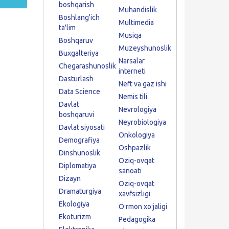
boshqarish
Muhandislik
Boshlang'ich
Multimedia
ta'lim
Musiqa
Boshqaruv
Muzeyshunoslik
Buxgalteriya
Narsalar
Chegarashunoslik
interneti
Dasturlash
Neft va gaz ishi
Data Science
Nemis tili
Davlat
Nevrologiya
boshqaruvi
Neyrobiologiya
Davlat siyosati
Onkologiya
Demografiya
Oshpazlik
Dinshunoslik
Oziq-ovqat
Diplomatiya
sanoati
Dizayn
Oziq-ovqat
Dramaturgiya
xavfsizligi
Ekologiya
Oʻrmon xoʻjaligi
Ekoturizm
Pedagogika