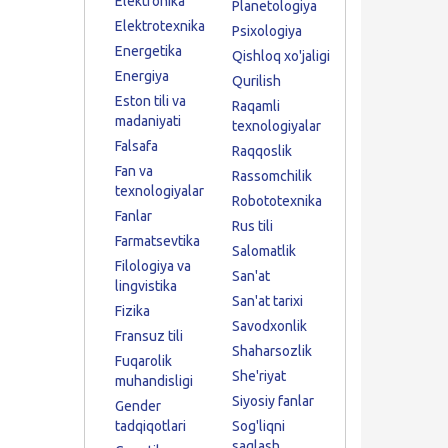
Elektronika
Planetologiya
Elektrotexnika
Psixologiya
Energetika
Qishloq xo'jaligi
Energiya
Qurilish
Eston tili va
Raqamli
madaniyati
texnologiyalar
Falsafa
Raqqoslik
Fan va
Rassomchilik
texnologiyalar
Robototexnika
Fanlar
Rus tili
Farmatsevtika
Salomatlik
Filologiya va
San'at
lingvistika
San'at tarixi
Fizika
Savodxonlik
Fransuz tili
Shaharsozlik
Fuqarolik
She'riyat
muhandisligi
Siyosiy fanlar
Gender
tadqiqotlari
Sog'liqni
saqlash