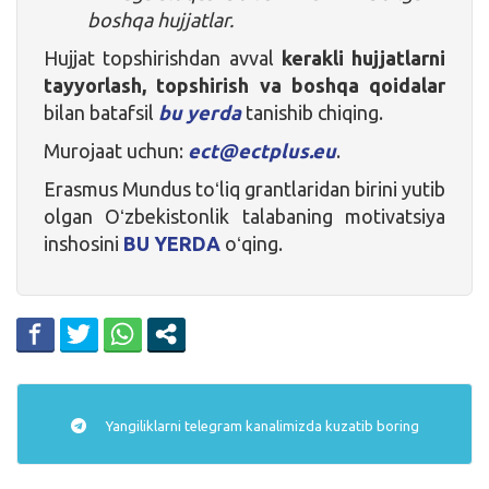
boshqa hujjatlar.
Hujjat topshirishdan avval
kerakli hujjatlarni
tayyorlash, topshirish va boshqa qoidalar
bilan batafsil
bu yerda
tanishib chiqing.
Murojaat uchun:
ect@ectplus.eu
.
Erasmus Mundus toʻliq grantlaridan birini yutib
olgan Oʻzbekistonlik talabaning motivatsiya
inshosini
BU YERDA
oʻqing.
Yangiliklarni
telegram
kanalimizda kuzatib boring