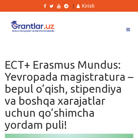
Kirish
|
Grantlar
Tanlovlar
ECT+ Erasmus Mundus:
Ishlar
Yevropada magistratura –
Kurslar
bepul o’qish, stipendiya
Blog
va boshqa xarajatlar
Yana
uchun qo’shimcha
yordam puli!
Qidirish