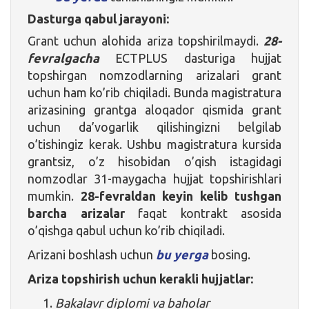
Dasturga qabul jarayoni:
Grant uchun alohida ariza topshirilmaydi.
28-
fevralgacha
ECTPLUS dasturiga hujjat
topshirgan nomzodlarning arizalari grant
uchun ham ko’rib chiqiladi. Bunda magistratura
arizasining grantga aloqador qismida grant
uchun da’vogarlik qilishingizni belgilab
o’tishingiz kerak. Ushbu magistratura kursida
grantsiz, o’z hisobidan o’qish istagidagi
nomzodlar 31-maygacha hujjat topshirishlari
mumkin.
28-fevraldan keyin kelib tushgan
barcha arizalar
faqat kontrakt asosida
o’qishga qabul uchun ko’rib chiqiladi.
Arizani boshlash uchun
bu yerga
bosing.
Ariza topshirish uchun kerakli hujjatlar:
Bakalavr diplomi va baholar