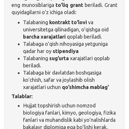
eng munosiblariga
to’liq grant
beriladi. Grant
quyidagilarni o’z ichiga oladi:
Talabaning
kontrakt to’lovi
va
universitetga qilinadigan, o’qishga oid
barcha xarajatlari
qoplab beriladi.
Talabaga o’qish nihoyasiga yetguniga
qadar har oy
stipendiya
Talabaning
sug’urta
xarajatlari qoplab
beriladi.
Talabaga bir davlatdan boshqasiga
ko’chish, safar va joylashib olish
xarajatlari uchun
qo’shimcha mablag’
Talablar:
Hujjat topshirish uchun nomzod
biologiya fanlari, kimyo, geologiya, fizika
fanlari va muhandislik kabi yo’nalishlarda
bakalavr diplomiga ega bo’lishi kerak.