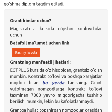
qo’shma diplom taqdim etiladi.
Grant kimlar uchun?
Magistratura kursida o’qishni xohlovchilar
uchun
Batafsil ma'lumot uchun link
Rasmiy havola
Grantning manfaatli jihatlari:
ECTPLUS kursida o’z hisobidan, grantsiz o’qish
mumkin. Kontrakt to’lovi va boshqa xarajatlar
miqdori bilan
bu yerda
tanishing. Grant
yutolmagan nomzodlarga kontrakt to’lovi
taxminan 7000 yevro miqdorigacha tushirib
berilishi mumkin, lekin bu kafolatlanmaydi.
Grantga hujjat topshirgan nomzodlar orasidan