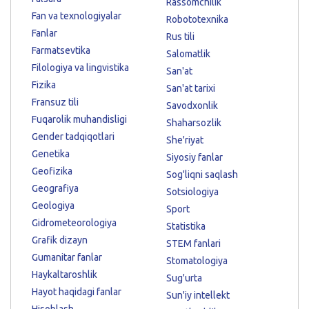
Rassomchilik
Fan va texnologiyalar
Robototexnika
Fanlar
Rus tili
Farmatsevtika
Salomatlik
Filologiya va lingvistika
San'at
Fizika
San'at tarixi
Fransuz tili
Savodxonlik
Fuqarolik muhandisligi
Shaharsozlik
Gender tadqiqotlari
She'riyat
Genetika
Siyosiy fanlar
Geofizika
Sog'liqni saqlash
Geografiya
Sotsiologiya
Geologiya
Sport
Gidrometeorologiya
Statistika
Grafik dizayn
STEM fanlari
Gumanitar fanlar
Stomatologiya
Haykaltaroshlik
Sug'urta
Hayot haqidagi fanlar
Sun'iy intellekt
Hisoblash