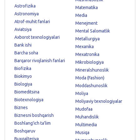
Astrofizika
Matematika
Astronomiya
Media
Atrof-muhit fanlari
Menejment
Aviatsiya
Mental Salomatlik
Axborot texnologiyalari
Metallurgiya
Bank ishi
Mexanika
Barcha soha
Mexatronika
Barqaror rivojlanish fanlari
Mikrobiologiya
Biofizika
Mineralshunoslik
Biokimyo
Moda (Fashion)
Biologiya
Moddashunoslik
Biomeditsina
Moliya
Biotexnologiya
Moliyaviy texnologiyalar
Biznes
Mudofaa
Biznesni boshqarish
Muhandislik
Boshlang'ich ta'lim
Multimedia
Boshqaruv
Musiqa
Buxgalteriya