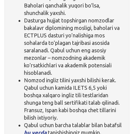
Baholari qanchalik yuqori bo’lsa,
shunchalik yaxshi.
Dasturga hujjat topshirgan nomzodlar
bakalavr diplomining mosligi, baholari va
ECTPLUS dasturi yo’nalishiga mos
sohalarda to’plagan tajribasi asosida
saralanadi. Qabul uchun eng asosiy
mezonlar – nomzodning akademik
ko’rsatkichlari va akademik potensiali
hisoblanadi.
Nomzod ingliz tilini yaxshi bilishi kerak.
Qabul uchun kamida ILETS 6,5 yoki
boshqa xalqaro ingliz tili testlaridan
shunga teng ball sertifikati talab qilinadi.
Fransuz, Ispan kabi boshqa chet tillarini
bilish ixtiyoriy.
Qabul uchun barcha talablar bilan batafsil
bu yerda
tanishishingiz mumkin.