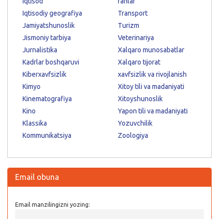
Iqtisod
fanlar
Iqtisodiy geografiya
Transport
Jamiyatshunoslik
Turizm
Jismoniy tarbiya
Veterinariya
Jurnalistika
Xalqaro munosabatlar
Kadrlar boshqaruvi
Xalqaro tijorat
Kiberxavfsizlik
xavfsizlik va rivojlanish
Kimyo
Xitoy tili va madaniyati
Kinematografiya
Xitoyshunoslik
Kino
Yapon tili va madaniyati
Klassika
Yozuvchilik
Kommunikatsiya
Zoologiya
Email obuna
Email manzilingizni yozing: