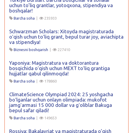
uchun to’liq grantlar, yotoqxona, stipendiya va
boshqalar!
Barcha soha
|
235933
Schwarzman Scholars: Xitoyda magistraturada
oʻqish uchun toʻliq grant, bepul turar joy, aviachipta
va stipendiya!
Biznesni boshqarish
|
227410
Yaponiya: Magistratura va doktorantura
bosqichida oʻqish uchun MEXT toʻliq grantiga
hujjatlar qabul qilinmoqda!
Barcha soha
|
178860
ClimateScience Olympiad 2024: 25 yoshgacha
boʻlganlar uchun onlayn olimpiada: mukofot
jamgʻarmasi 15 000 dollar va gʻoliblar Bakuga
bepul safar qiladi!
Barcha soha
|
149653
Rossiya: Bakalavriat va magistraturada o’qish