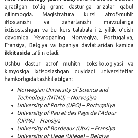
ajratilgan to’liq grant dasturiga arizalar qabul
qilinmoqda. Magistratura kursi atrof-muhit
ifloslanishi va zaharlanishi mavzulariga
ixtisoslashgan va bu kurs talabalari 2 yillik o’qish
davomida Yevropaning Norvegiya, Portugaliya,
Fransiya, Belgiya va Ispaniya davlatlaridan kamida
ikkitasida
ta’lim oladi.
Ushbu dastur atrof muhitni toksikologiyasi va
kimyosiga ixtisoslashgan quyidagi universitetlar
hamkorligida tashkil etilgan:
Norwegian University of Science and
Technology (NTNU) – Norvegiya
University of Porto (UPO) – Portugaliya
University of Pau et des Pays de l’Adour
(UPPA) – Fransiya
University of Bordeaux (Ubx) – Fransiya
University of Liège (Uliège) – Belgiya