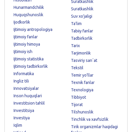
Suratkashlik
Hunarmandchilik
Suratkashlik
Huquqshunoslik
Suv xo'jaligi
Ijodkorlik
Ta'lim
Ijtimoiy antropologiya
Tabiiy fanlar
Ijtimoiy fanlar
Tadbirkorlik
Ijtimoiy himoya
Tarix
Ijtimoiy ish
Tarjimonlik
Ijtimoiy statistika
Tasviriy sanʼat
Ijtimoiy tadbirkorlik
Tekstil
Informatika
Temir yo'llar
Ingliz tili
Texnik fanlar
Innovatsiyalar
Texnologiya
Inson huquqlari
Tibbiyot
Investitsion tahlil
Tijorat
Investitsiya
Tilshunoslik
Investiya
Tinchlik va xavfsizlik
Iqlim
Tirik organizmlar haqidagi