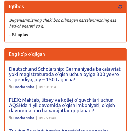
Iqtibos
Bilganlarimizning cheki bor, bilmagan narsalarimizning esa
had-chegarasi yo‘q.
- P.Laplas
Eng ko'p o'qilgan
Deutschland Scholarship: Germaniyada bakalavriat
yoki magistraturada oʻqish uchun oyiga 300 yevro
stipendiya; joy – 150 tagacha!
Barcha soha
|
301914
FLEX: Maktab, litsey va kollej oʻquvchilari uchun
AQSHda 1 yil davomida oʻqish imkoniyati; oʻqish
davomida barcha xarajatlar qoplanadi!
Barcha soha
|
269340
Turkiye Burslari: barcha bosqichlar va sohalar