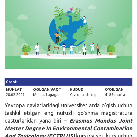
Kirish
Grant
MUHLAT
QOLGAN VAQT
HUDUD
O'QILGAN
28.02.2021
Muhlat tugagan
Yevropa ittifoqi
4185 marta
Yevropa davlatlaridagi universitetlarda o’qish uchun
tashkil etilgan eng nufuzli qo’shma magistratura
dasturlaridan yana biri –
Erasmus Mundus Joint
Master Degree In Environmental Contamination
And Toxicology
(ECTPLUS)
kursi va shu kurs uchun