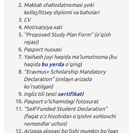
Maktab shahodatnomasi yoki
kollej/litsey diplomi va baholari
CV
Motivatsiya xati
“Proposed Study Plan Form” (o’qish
rejasi)
Pasport nusxasi
Yashash joyi haqida ma’lumotnoma (bu
haqida
bu yerda
o’qing)
“Erasmus+ Scholarship Mandatory
Declaration” (onlayn arizada
ko’rsatilgan)
Ingliz tili testi
sertifikati
Pasport o’lchamidagi fotosurat
“Self-Funded Student Declaration”
(faqat o’z hisobidan o’qishni xohlovchi
nomzodlar uchun)
Arizaga aloqasi bo’lishi mumkin bo’lgan