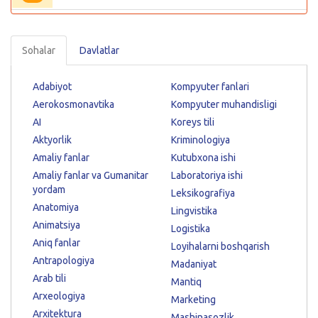
Sohalar
Davlatlar
Adabiyot
Kompyuter fanlari
Aerokosmonavtika
Kompyuter muhandisligi
AI
Koreys tili
Aktyorlik
Kriminologiya
Amaliy fanlar
Kutubxona ishi
Amaliy fanlar va Gumanitar
Laboratoriya ishi
yordam
Leksikografiya
Anatomiya
Lingvistika
Animatsiya
Logistika
Aniq fanlar
Loyihalarni boshqarish
Antrapologiya
Madaniyat
Arab tili
Mantiq
Arxeologiya
Marketing
Arxitektura
Mashinasozlik