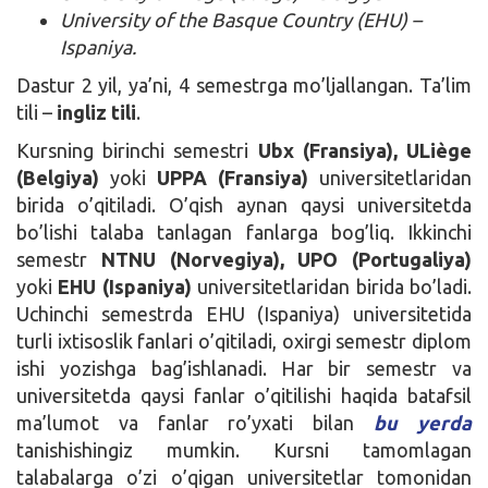
University of the Basque Country (EHU) –
Ispaniya.
Dastur 2 yil, ya’ni, 4 semestrga mo’ljallangan. Ta’lim
tili –
ingliz tili
.
Kursning birinchi semestri
Ubx (Fransiya), ULiège
(Belgiya)
yoki
UPPA (Fransiya)
universitetlaridan
birida o’qitiladi. O’qish aynan qaysi universitetda
bo’lishi talaba tanlagan fanlarga bog’liq. Ikkinchi
semestr
NTNU (Norvegiya), UPO (Portugaliya)
yoki
EHU (Ispaniya)
universitetlaridan birida bo’ladi.
Uchinchi semestrda EHU (Ispaniya) universitetida
turli ixtisoslik fanlari o’qitiladi, oxirgi semestr diplom
ishi yozishga bag’ishlanadi. Har bir semestr va
universitetda qaysi fanlar o’qitilishi haqida batafsil
ma’lumot va fanlar ro’yxati bilan
bu yerda
tanishishingiz mumkin. Kursni tamomlagan
talabalarga o’zi o’qigan universitetlar tomonidan