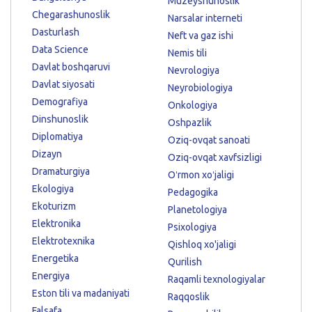
Muzeyshunoslik
Chegarashunoslik
Narsalar interneti
Dasturlash
Neft va gaz ishi
Data Science
Nemis tili
Davlat boshqaruvi
Nevrologiya
Davlat siyosati
Neyrobiologiya
Demografiya
Onkologiya
Dinshunoslik
Oshpazlik
Diplomatiya
Oziq-ovqat sanoati
Dizayn
Oziq-ovqat xavfsizligi
Dramaturgiya
Oʻrmon xoʻjaligi
Ekologiya
Pedagogika
Ekoturizm
Planetologiya
Elektronika
Psixologiya
Elektrotexnika
Qishloq xo'jaligi
Energetika
Qurilish
Energiya
Raqamli texnologiyalar
Eston tili va madaniyati
Raqqoslik
Falsafa