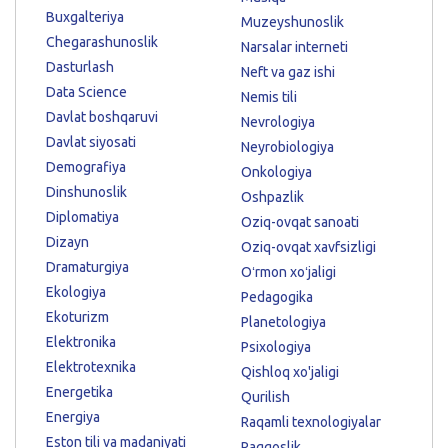
Buxgalteriya
Muzeyshunoslik
Chegarashunoslik
Narsalar interneti
Dasturlash
Neft va gaz ishi
Data Science
Nemis tili
Davlat boshqaruvi
Nevrologiya
Davlat siyosati
Neyrobiologiya
Demografiya
Onkologiya
Dinshunoslik
Oshpazlik
Diplomatiya
Oziq-ovqat sanoati
Dizayn
Oziq-ovqat xavfsizligi
Dramaturgiya
Oʻrmon xoʻjaligi
Ekologiya
Pedagogika
Ekoturizm
Planetologiya
Elektronika
Psixologiya
Elektrotexnika
Qishloq xo'jaligi
Energetika
Qurilish
Energiya
Raqamli texnologiyalar
Eston tili va madaniyati
Raqqoslik