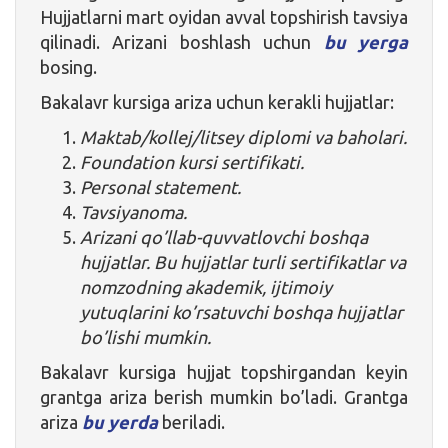
Hujjatlarni mart oyidan avval topshirish tavsiya
qilinadi. Arizani boshlash uchun
bu yerga
bosing.
Bakalavr kursiga ariza uchun kerakli hujjatlar:
Maktab/kollej/litsey diplomi va baholari.
Foundation kursi sertifikati.
Personal statement.
Tavsiyanoma.
Arizani qo’llab-quvvatlovchi boshqa
hujjatlar. Bu hujjatlar turli sertifikatlar va
nomzodning akademik, ijtimoiy
yutuqlarini ko’rsatuvchi boshqa hujjatlar
bo’lishi mumkin.
Bakalavr kursiga hujjat topshirgandan keyin
grantga ariza berish mumkin bo’ladi. Grantga
ariza
bu yerda
beriladi.