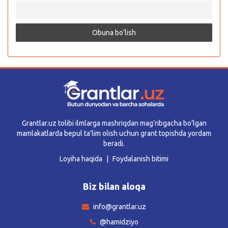
Grantlar.uz tolibi ilmlarga mashriqdan mag’ribgacha bo’lgan
mamlakatlarda bepul ta’lim olish uchun grant topishda yordam
beradi.
Loyiha haqida
Foydalanish bitimi
Biz bilan aloqa
info@grantlar.uz
@hamidziyo