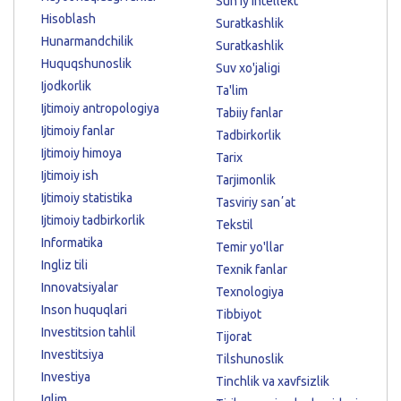
Sun'iy intellekt
Hisoblash
Suratkashlik
Hunarmandchilik
Suratkashlik
Huquqshunoslik
Suv xo'jaligi
Ijodkorlik
Ta'lim
Ijtimoiy antropologiya
Tabiiy fanlar
Ijtimoiy fanlar
Tadbirkorlik
Ijtimoiy himoya
Tarix
Ijtimoiy ish
Tarjimonlik
Ijtimoiy statistika
Tasviriy sanʼat
Ijtimoiy tadbirkorlik
Tekstil
Informatika
Temir yo'llar
Ingliz tili
Texnik fanlar
Innovatsiyalar
Texnologiya
Inson huquqlari
Tibbiyot
Investitsion tahlil
Tijorat
Investitsiya
Tilshunoslik
Investiya
Tinchlik va xavfsizlik
Iqlim