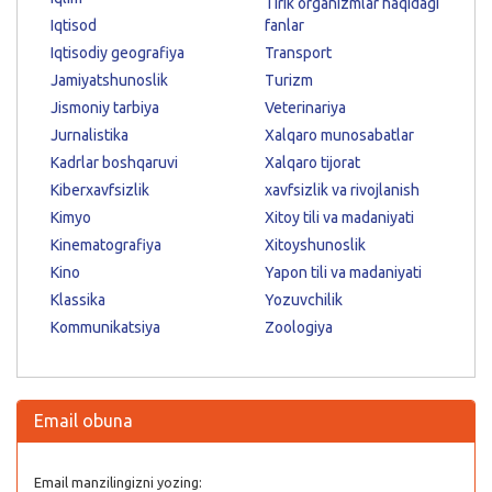
Tirik organizmlar haqidagi
Iqtisod
fanlar
Iqtisodiy geografiya
Transport
Jamiyatshunoslik
Turizm
Jismoniy tarbiya
Veterinariya
Jurnalistika
Xalqaro munosabatlar
Kadrlar boshqaruvi
Xalqaro tijorat
Kiberxavfsizlik
xavfsizlik va rivojlanish
Kimyo
Xitoy tili va madaniyati
Kinematografiya
Xitoyshunoslik
Kino
Yapon tili va madaniyati
Klassika
Yozuvchilik
Kommunikatsiya
Zoologiya
Email obuna
Email manzilingizni yozing: