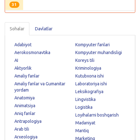
31
Sohalar
Davlatlar
Adabiyot
Kompyuter fanlari
Aerokosmonavtika
Kompyuter muhandisligi
AI
Koreys tili
Aktyorlik
Kriminologiya
Amaliy fanlar
Kutubxona ishi
Amaliy fanlar va Gumanitar
Laboratoriya ishi
yordam
Leksikografiya
Anatomiya
Lingvistika
Animatsiya
Logistika
Aniq fanlar
Loyihalarni boshqarish
Antrapologiya
Madaniyat
Arab tili
Mantiq
Arxeologiya
Marketing