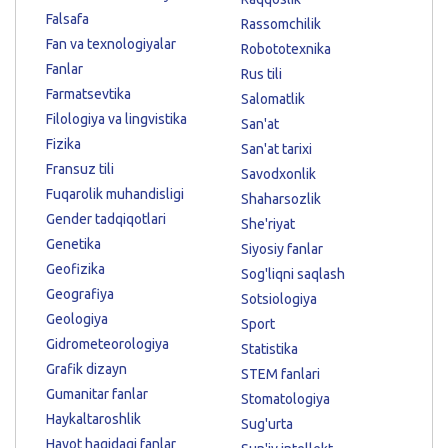
Falsafa
Rassomchilik
Fan va texnologiyalar
Robototexnika
Fanlar
Rus tili
Farmatsevtika
Salomatlik
Filologiya va lingvistika
San'at
Fizika
San'at tarixi
Fransuz tili
Savodxonlik
Fuqarolik muhandisligi
Shaharsozlik
Gender tadqiqotlari
She'riyat
Genetika
Siyosiy fanlar
Geofizika
Sog'liqni saqlash
Geografiya
Sotsiologiya
Geologiya
Sport
Gidrometeorologiya
Statistika
Grafik dizayn
STEM fanlari
Gumanitar fanlar
Stomatologiya
Haykaltaroshlik
Sug'urta
Hayot haqidagi fanlar