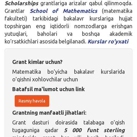
Scholarships
grantlariga arizalar qabul qilinmoqda.
Grantlar
School of Mathematics
(matematika
fakulteti) tarkibidagi bakalavr kurslariga hujjat
topshirgan eng iqtidorli nomzodlarga erishgan
yutuqlari, baholari va boshqa akademik
ko’rsatkichlari asosida belgilanadi.
Kurslar ro’yxati
Grant kimlar uchun?
Matematika bo’yicha bakalavr kurslarida
o’qishni xohlovchilar uchun
Batafsil ma'lumot uchun link
Rasmiy havola
Grantning manfaatli jihatlari:
Grant dasturi doirasida talabaga o’qish
tugaguniga qadar
5 000 funt sterling