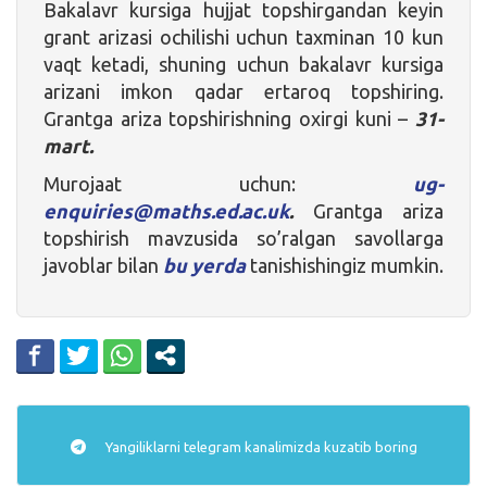
Bakalavr kursiga hujjat topshirgandan keyin
grant arizasi ochilishi uchun taxminan 10 kun
vaqt ketadi, shuning uchun bakalavr kursiga
arizani imkon qadar ertaroq topshiring.
Grantga ariza topshirishning oxirgi kuni –
31-
mart.
Murojaat uchun:
ug-
enquiries@maths.ed.ac.uk
.
Grantga ariza
topshirish mavzusida so’ralgan savollarga
javoblar bilan
bu yerda
tanishishingiz mumkin.
Yangiliklarni
telegram
kanalimizda kuzatib boring