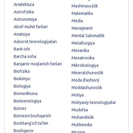
Arxitektura
Mashinasozlik
Astrofizika
Matematika
Astronomiya
Media
Atrof-muhit fanlari
Menejment
Aviatsiya
Mental Salomatlik
Axborot texnologiyalari
Metallurgiya
Bank ishi
Mexanika
Barcha soha
Mexatronika
Barqaror rivojlanish fanlari
Mikrobiologiya
Biofizika
Mineralshunoslik
Biokimyo
Moda (Fashion)
Biologiya
Moddashunoslik
Biomeditsina
Moliya
Biotexnologiya
Moliyaviy texnologiyalar
Biznes
Mudofaa
Biznesni boshqarish
Muhandislik
Boshlang'ich ta'lim
Multimedia
Boshqaruv
Musiqa