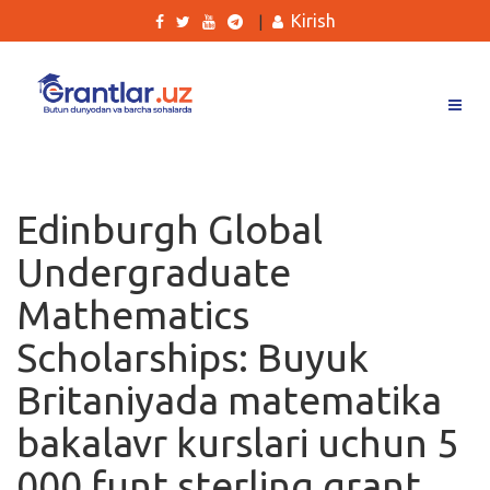
Kirish
|
Grantlar
Tanlovlar
Edinburgh Global
Ishlar
Undergraduate
Kurslar
Mathematics
Blog
Scholarships: Buyuk
Yana
Britaniyada matematika
bakalavr kurslari uchun 5
000 funt sterling grant
Qidirish