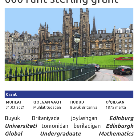
Kirish
Grant
MUHLAT
QOLGAN VAQT
HUDUD
O'QILGAN
31.03.2021
Muhlat tugagan
Buyuk Britaniya
1875 marta
Buyuk Britaniyada joylashgan
Edinburg
Universiteti
tomonidan beriladigan
Edinburgh
Global Undergraduate Mathematics