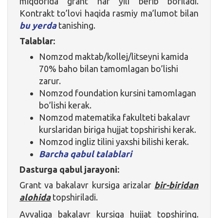
miqdorida grant har yili berib boriladi.
Kontrakt to’lovi haqida rasmiy ma’lumot bilan
bu yerda
tanishing.
Talablar:
Nomzod maktab/kollej/litseyni kamida
70% baho bilan tamomlagan bo’lishi
zarur.
Nomzod foundation kursini tamomlagan
bo’lishi kerak.
Nomzod matematika fakulteti bakalavr
kurslaridan biriga hujjat topshirishi kerak.
Nomzod ingliz tilini yaxshi bilishi kerak.
Barcha qabul talablari
Dasturga qabul jarayoni:
Grant va bakalavr kursiga arizalar
bir-biridan
alohida
topshiriladi.
Avvaliga bakalavr kursiga hujjat topshiring.