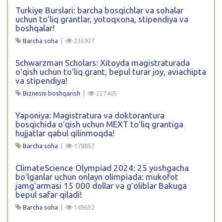
Turkiye Burslari: barcha bosqichlar va sohalar
uchun to’liq grantlar, yotoqxona, stipendiya va
boshqalar!
Barcha soha
|
235927
Schwarzman Scholars: Xitoyda magistraturada
oʻqish uchun toʻliq grant, bepul turar joy, aviachipta
va stipendiya!
Biznesni boshqarish
|
227405
Yaponiya: Magistratura va doktorantura
bosqichida oʻqish uchun MEXT toʻliq grantiga
hujjatlar qabul qilinmoqda!
Barcha soha
|
178857
ClimateScience Olympiad 2024: 25 yoshgacha
boʻlganlar uchun onlayn olimpiada: mukofot
jamgʻarmasi 15 000 dollar va gʻoliblar Bakuga
bepul safar qiladi!
Barcha soha
|
149652