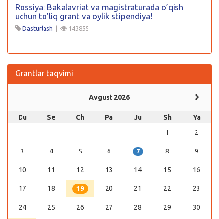
Rossiya: Bakalavriat va magistraturada o’qish
uchun to’liq grant va oylik stipendiya!
Dasturlash
|
143855
Grantlar taqvimi
Avgust 2026
Du
Se
Ch
Pa
Ju
Sh
Ya
1
2
3
4
5
6
8
9
7
10
11
12
13
14
15
16
17
18
20
21
22
23
19
24
25
26
27
28
29
30