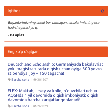
Iqtibos
Bilganlarimizning cheki bor, bilmagan narsalarimizning esa
had-chegarasi yo‘q.
- P.Laplas
Eng ko'p o'qilgan
Deutschland Scholarship: Germaniyada bakalavriat
yoki magistraturada oʻqish uchun oyiga 300 yevro
stipendiya; joy – 150 tagacha!
Barcha soha
|
301907
FLEX: Maktab, litsey va kollej oʻquvchilari uchun
AQSHda 1 yil davomida oʻqish imkoniyati; oʻqish
davomida barcha xarajatlar qoplanadi!
Barcha soha
|
269329