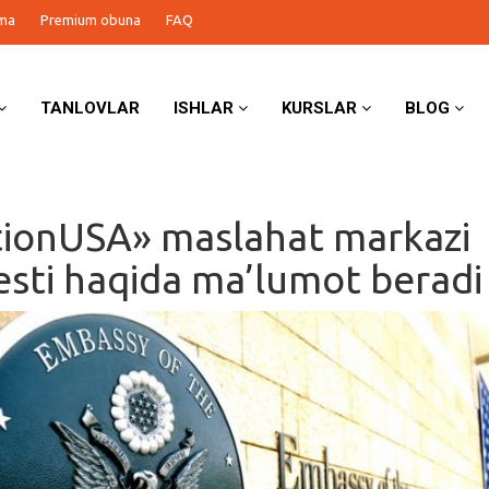
ma
Premium obuna
FAQ
TANLOVLAR
ISHLAR
KURSLAR
BLOG
ionUSA» maslahat markazi
esti haqida ma’lumot beradi