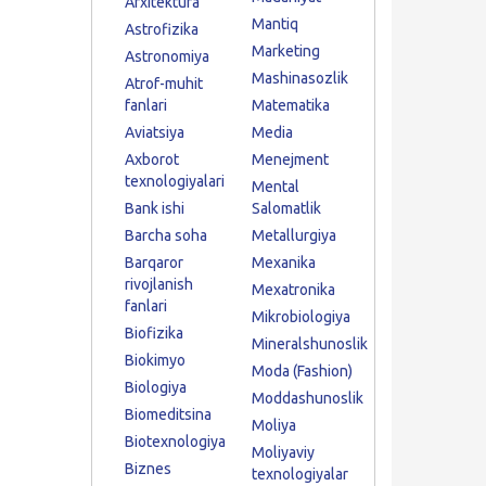
Arxitektura
Mantiq
Astrofizika
Marketing
Astronomiya
Mashinasozlik
Atrof-muhit
fanlari
Matematika
Aviatsiya
Media
Axborot
Menejment
texnologiyalari
Mental
Bank ishi
Salomatlik
Barcha soha
Metallurgiya
Barqaror
Mexanika
rivojlanish
Mexatronika
fanlari
Mikrobiologiya
Biofizika
Mineralshunoslik
Biokimyo
Moda (Fashion)
Biologiya
Moddashunoslik
Biomeditsina
Moliya
Biotexnologiya
Moliyaviy
Biznes
texnologiyalar