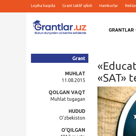
Loyiha haqida
Grant taklif qilish
Hamkorlar
Rekla
GRANTLAR
Grantlar
Tanlovlar
Grant
«Educat
Ishlar
MUHLAT
«SAT» t
11.08.2015
Kurslar
QOLGAN VAQT
Muhlat tugagan
Blog
HUDUD
O'zbekiston
Yana
O'QILGAN