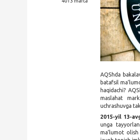
4013 marta
Qidirish
Kirish
AQShda bakalavr
batafsil ma’lumo
haqidachi? AQS
maslahat mark
uchrashuvga takl
2015-yil 13-av
unga tayyorlan
ma’lumot olish 
javob topish imk