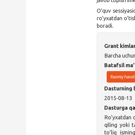
O’quv sessiyasi
ro’yxatdan o’tis
boradi.
Grant kimla
Barcha uchu
Batafsil ma'
Rasmiy havol
Dasturning 
2015-08-13
Dasturga qa
Ro’yxatdan o
qiling yoki 
to’liq ismin