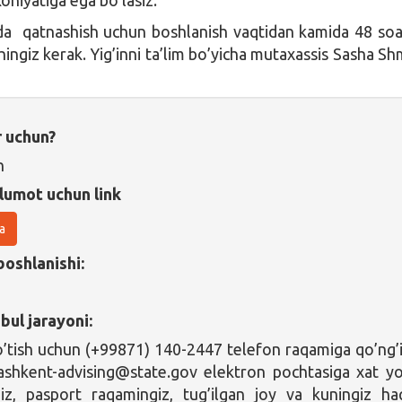
da qatnashish uchun boshlanish vaqtidan kamida 48 soa
hingiz kerak. Yig’inni ta’lim bo’yicha mutaxassis Sasha Shm
r uchun?
n
lumot uchun link
a
boshlanishi:
bul jarayoni:
’tish uchun (+99871) 140-2447 telefon raqamiga qo’ng’
tashkent-advising@state.gov elektron pochtasiga xat yo
giz, pasport raqamingiz, tug’ilgan joy va kuningiz ha