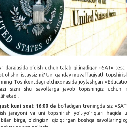
 darajasida o’qish uchun talab qilinadigan «SAT» testi
t olishni istaysizmi? Uni qanday muvaffaqiyatli topshirish 
hning Toshkentdagi elchixonasida joylashgan «Educat
azi sizni shu savollarga javob topishingiz uchun 
if etadi.
gust kuni soat 16:00 da
bo’ladigan treningda siz «SAT»
ish jarayoni va uni topshirish yo’l-yo’riqlari haqida
bilan birga, o’zingizni qiziqtirgan boshqa savollaringi
oniyatiga ega bo’lasiz.