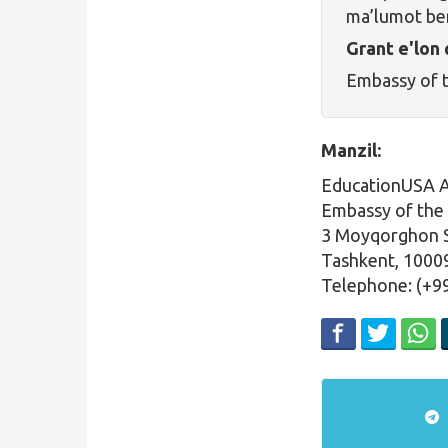
ma’lumot ber
Grant e'lon 
Embassy of t
Manzil:
EducationUSA A
Embassy of the 
3 Moyqorghon St
Tashkent, 1000
Telephone: (+9