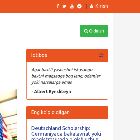
Kirish
|
Qidirish
Iqtibos
Agar baxtli yashashni istasangiz
baxtni maqsadga bog’lang, odamlar
yoki narsalarga emas
- Albert Eynshteyn
Eng ko'p o'qilgan
Deutschland Scholarship:
Germaniyada bakalavriat yoki
magistraturada oʻqish uchun