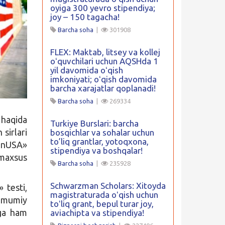
oyiga 300 yevro stipendiya;
joy – 150 tagacha!
Barcha soha
|
301908
FLEX: Maktab, litsey va kollej
oʻquvchilari uchun AQSHda 1
yil davomida oʻqish
imkoniyati; oʻqish davomida
barcha xarajatlar qoplanadi!
Barcha soha
|
269334
 haqida
Turkiye Burslari: barcha
sirlari
bosqichlar va sohalar uchun
to’liq grantlar, yotoqxona,
ionUSA»
stipendiya va boshqalar!
maxsus
Barcha soha
|
235928
Schwarzman Scholars: Xitoyda
 testi,
magistraturada oʻqish uchun
 umumiy
toʻliq grant, bepul turar joy,
zga ham
aviachipta va stipendiya!