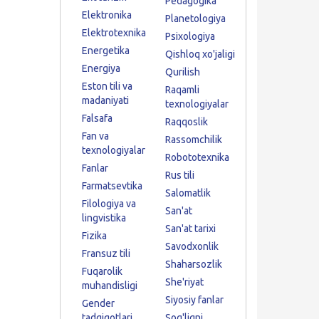
Pedagogika
Elektronika
Planetologiya
Elektrotexnika
Psixologiya
Energetika
Qishloq xo'jaligi
Energiya
Qurilish
Eston tili va
Raqamli
madaniyati
texnologiyalar
Falsafa
Raqqoslik
Fan va
Rassomchilik
texnologiyalar
Robototexnika
Fanlar
Rus tili
Farmatsevtika
Salomatlik
Filologiya va
San'at
lingvistika
San'at tarixi
Fizika
Savodxonlik
Fransuz tili
Shaharsozlik
Fuqarolik
She'riyat
muhandisligi
Siyosiy fanlar
Gender
tadqiqotlari
Sog'liqni