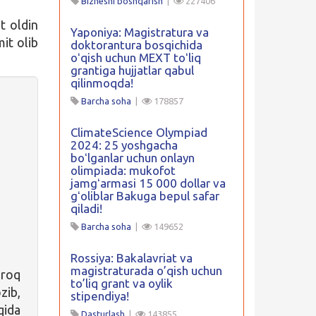
Biznesni boshqarish
|
227406
t oldin
Yaponiya: Magistratura va
it olib
doktorantura bosqichida
oʻqish uchun MEXT toʻliq
grantiga hujjatlar qabul
qilinmoqda!
Barcha soha
|
178857
ClimateScience Olympiad
2024: 25 yoshgacha
boʻlganlar uchun onlayn
olimpiada: mukofot
jamgʻarmasi 15 000 dollar va
gʻoliblar Bakuga bepul safar
qiladi!
Barcha soha
|
149652
Rossiya: Bakalavriat va
magistraturada o’qish uchun
iroq
to’liq grant va oylik
zib,
stipendiya!
qida
Dasturlash
|
143855