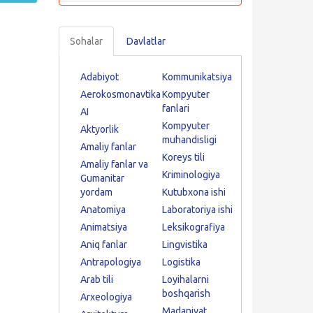
Sohalar
Davlatlar
Adabiyot
Kommunikatsiya
Aerokosmonavtika
Kompyuter
fanlari
AI
Kompyuter
Aktyorlik
muhandisligi
Amaliy fanlar
Koreys tili
Amaliy fanlar va
Kriminologiya
Gumanitar
yordam
Kutubxona ishi
Anatomiya
Laboratoriya ishi
Animatsiya
Leksikografiya
Aniq fanlar
Lingvistika
Antrapologiya
Logistika
Arab tili
Loyihalarni
boshqarish
Arxeologiya
Madaniyat