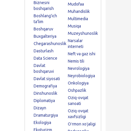
Biznesni
Mudofaa
boshqarish
Muhandislik
Boshlang'ich
Multimedia
ta'lim
Musiqa
Boshqaruv
Muzeyshunoslik
Buxgalteriya
Narsalar
Chegarashunoslik
interneti
Dasturlash
Neft va gaz ishi
Data Science
Nemis tili
Davlat
Nevrologiya
boshqaruvi
Neyrobiologiya
Davlat siyosati
Onkologiya
Demografiya
Oshpazlik
Dinshunoslik
Oziq-ovqat
Diplomatiya
sanoati
Dizayn
Oziq-ovqat
Dramaturgiya
xavfsizligi
Ekologiya
Oʻrmon xoʻjaligi
Ekoturizm