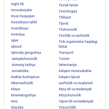
Ingliz tili
Texnik fanlar
Innovatsiyalar
Texnologiya
Inson huquqlari
Tibbiyot
Investitsion tahlil
Tijorat
Investitsiya
Tilshunoslik
Investiya
Tinchlik va xavfsizlik
Iqlim
Tirik organizmlar haqidagi
Iqtisod
fanlar
Iqtisodiy geografiya
Transport
Jamiyatshunoslik
Turizm
Jismoniy tarbiya
Veterinariya
Jurnalistika
Xalqaro munosabatlar
Kadrlar boshqaruvi
Xalqaro tijorat
Kiberxavfsizlik
xavfsizlik va rivojlanish
Kimyo
Xitoy tili va madaniyati
Kinematografiya
Xitoyshunoslik
Kino
Yapon tili va madaniyati
Klassika
Yozuvchilik