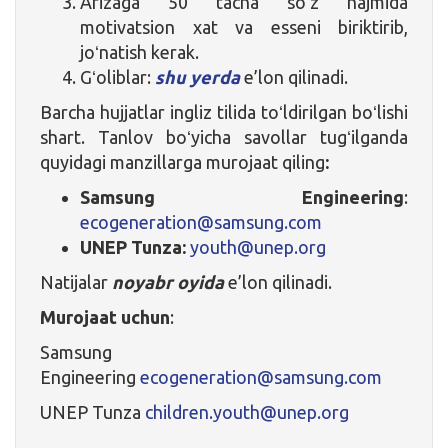
Arizaga 50 tacha soʻz hajmida
motivatsion xat va esseni biriktirib,
joʻnatish kerak.
Gʻoliblar:
shu yerda
e’lon qilinadi.
Barcha hujjatlar ingliz tilida toʻldirilgan boʻlishi
shart. Tanlov boʻyicha savollar tugʻilganda
quyidagi manzillarga murojaat qiling
:
Samsung Engineering
:
ecogeneration@samsung.com
UNEP Tunza:
youth@unep.org
Natijalar
noyabr oyida
e’lon qilinadi.
Murojaat uchun
:
Samsung
Engineering
ecogeneration@samsung.com
UNEP Tunza
children.youth@unep.org