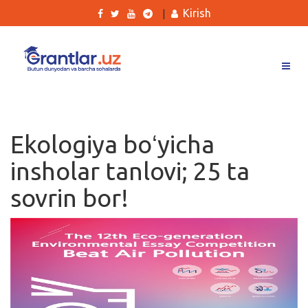
Kirish
|
Grantlar
Tanlovlar
Ekologiya boʻyicha
Ishlar
insholar tanlovi; 25 ta
Kurslar
sovrin bor!
Blog
Yana
Qidirish