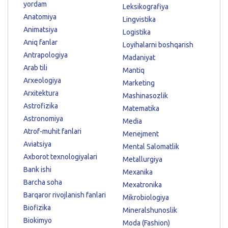
yordam
Leksikografiya
Anatomiya
Lingvistika
Animatsiya
Logistika
Aniq fanlar
Loyihalarni boshqarish
Antrapologiya
Madaniyat
Arab tili
Mantiq
Arxeologiya
Marketing
Arxitektura
Mashinasozlik
Astrofizika
Matematika
Astronomiya
Media
Atrof-muhit fanlari
Menejment
Aviatsiya
Mental Salomatlik
Axborot texnologiyalari
Metallurgiya
Bank ishi
Mexanika
Barcha soha
Mexatronika
Barqaror rivojlanish fanlari
Mikrobiologiya
Biofizika
Mineralshunoslik
Biokimyo
Moda (Fashion)