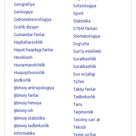
Geografiya
Sotsiologiya
Geologiya
Sport
Gidrometeorologiya
Statistika
Grafik dizayn
STEM fanlari
Gumanitar fanlar
Stomatologiya
Haykaltaroshlik
Sug'urta
Hayot haqidagi fanlar
Sun'iy intellekt
Hisoblash
Suratkashlik
Hunarmandchilik
Suratkashlik
Huquqshunoslik
Suv xo'jaligi
Ijodkorlik
Ta'lim
Ijtimoiy antropologiya
Tabiiy fanlar
Ijtimoiy fanlar
Tadbirkorlik
Ijtimoiy himoya
Tarix
Ijtimoiy ish
Tarjimonlik
Ijtimoiy statistika
Tasviriy sanʼat
Ijtimoiy tadbirkorlik
Tekstil
Informatika
Temir yo'llar