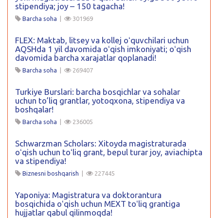
stipendiya; joy – 150 tagacha!
Barcha soha
|
301969
FLEX: Maktab, litsey va kollej oʻquvchilari uchun
AQSHda 1 yil davomida oʻqish imkoniyati; oʻqish
davomida barcha xarajatlar qoplanadi!
Barcha soha
|
269407
Turkiye Burslari: barcha bosqichlar va sohalar
uchun to’liq grantlar, yotoqxona, stipendiya va
boshqalar!
Barcha soha
|
236005
Schwarzman Scholars: Xitoyda magistraturada
oʻqish uchun toʻliq grant, bepul turar joy, aviachipta
va stipendiya!
Biznesni boshqarish
|
227445
Yaponiya: Magistratura va doktorantura
bosqichida oʻqish uchun MEXT toʻliq grantiga
hujjatlar qabul qilinmoqda!