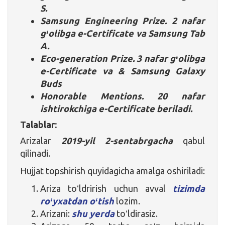
S.
Samsung Engineering Prize. 2 nafar
gʻolibga e-Certificate va Samsung Tab
A.
Eco-generation Prize. 3 nafar gʻolibga
e-Certificate va & Samsung Galaxy
Buds
Honorable Mentions. 20 nafar
ishtirokchiga e-Certificate beriladi.
Talablar:
Arizalar
2019-yil 2-sentabrgacha
qabul
qilinadi.
Hujjat topshirish quyidagicha amalga oshiriladi:
Ariza toʻldrirish uchun avval
tizimda
roʻyxatdan oʻtish
lozim.
Arizani:
shu yerda
toʻldirasiz.