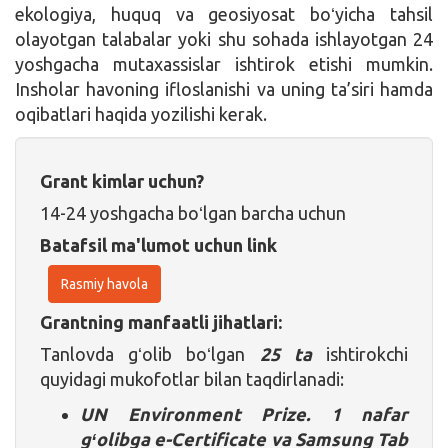
ekologiya, huquq va geosiyosat boʻyicha tahsil
olayotgan talabalar yoki shu sohada ishlayotgan 24
yoshgacha mutaxassislar ishtirok etishi mumkin.
Insholar havoning ifloslanishi va uning ta’siri hamda
oqibatlari haqida yozilishi kerak.
Grant kimlar uchun?
14-24 yoshgacha boʻlgan barcha uchun
Batafsil ma'lumot uchun link
Rasmiy havola
Grantning manfaatli jihatlari:
Tanlovda gʻolib boʻlgan
25 ta
ishtirokchi
quyidagi mukofotlar bilan taqdirlanadi:
UN Environment Prize. 1 nafar
gʻolibga
e-Certificate va Samsung Tab