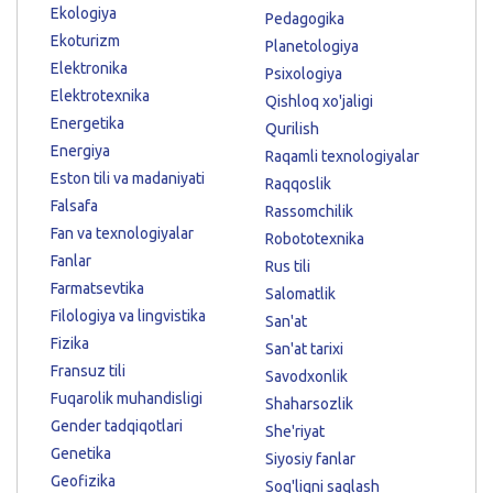
Ekologiya
Pedagogika
Ekoturizm
Planetologiya
Elektronika
Psixologiya
Elektrotexnika
Qishloq xo'jaligi
Energetika
Qurilish
Energiya
Raqamli texnologiyalar
Eston tili va madaniyati
Raqqoslik
Falsafa
Rassomchilik
Fan va texnologiyalar
Robototexnika
Fanlar
Rus tili
Farmatsevtika
Salomatlik
Filologiya va lingvistika
San'at
Fizika
San'at tarixi
Fransuz tili
Savodxonlik
Fuqarolik muhandisligi
Shaharsozlik
Gender tadqiqotlari
She'riyat
Genetika
Siyosiy fanlar
Geofizika
Sog'liqni saqlash