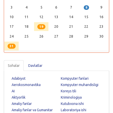
3
4
5
6
7
9
8
10
11
12
13
14
15
16
17
18
20
21
22
23
19
24
25
26
27
28
29
30
31
Sohalar
Davlatlar
Adabiyot
Kompyuter fanlari
Aerokosmonavtika
Kompyuter muhandisligi
AI
Koreys tili
Aktyorlik
Kriminologiya
Amaliy fanlar
Kutubxona ishi
Amaliy fanlar va Gumanitar
Laboratoriya ishi