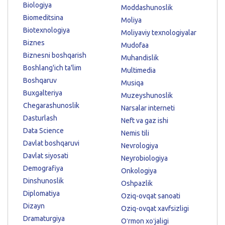
Biologiya
Moddashunoslik
Biomeditsina
Moliya
Biotexnologiya
Moliyaviy texnologiyalar
Biznes
Mudofaa
Biznesni boshqarish
Muhandislik
Boshlang'ich ta'lim
Multimedia
Boshqaruv
Musiqa
Buxgalteriya
Muzeyshunoslik
Chegarashunoslik
Narsalar interneti
Dasturlash
Neft va gaz ishi
Data Science
Nemis tili
Davlat boshqaruvi
Nevrologiya
Davlat siyosati
Neyrobiologiya
Demografiya
Onkologiya
Dinshunoslik
Oshpazlik
Diplomatiya
Oziq-ovqat sanoati
Dizayn
Oziq-ovqat xavfsizligi
Dramaturgiya
Oʻrmon xoʻjaligi