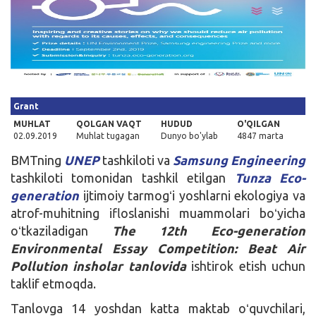
Kirish
Grant
MUHLAT
QOLGAN VAQT
HUDUD
O'QILGAN
02.09.2019
Muhlat tugagan
Dunyo bo'ylab
4847 marta
BMTning
UNEP
tashkiloti va
Samsung Engineering
tashkiloti tomonidan tashkil etilgan
Tunza Eco-
generation
ijtimoiy tarmogʻi yoshlarni ekologiya va
atrof-muhitning ifloslanishi muammolari boʻyicha
oʻtkaziladigan
The 12th Eco-generation
Environmental Essay Competition: Beat Air
Pollution insholar tanlovida
ishtirok etish uchun
taklif etmoqda.
Tanlovga 14 yoshdan katta maktab oʻquvchilari,