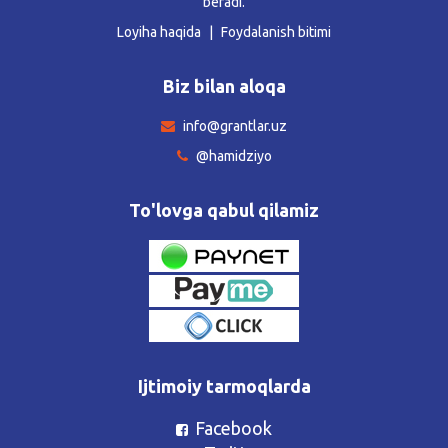
beradi.
Loyiha haqida
Foydalanish bitimi
Biz bilan aloqa
info@grantlar.uz
@hamidziyo
To'lovga qabul qilamiz
Ijtimoiy tarmoqlarda
Facebook