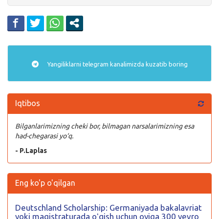
Yangiliklarni
telegram
kanalimizda kuzatib boring
Iqtibos
Bilganlarimizning cheki bor, bilmagan narsalarimizning esa
had-chegarasi yo‘q.
- P.Laplas
Eng ko'p o'qilgan
Deutschland Scholarship: Germaniyada bakalavriat
yoki magistraturada oʻqish uchun oyiga 300 yevro