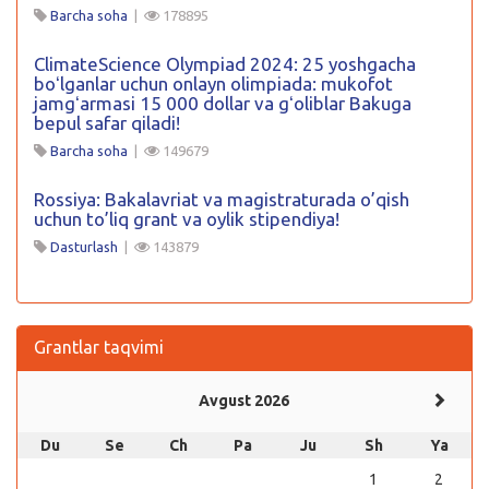
Barcha soha
|
178895
ClimateScience Olympiad 2024: 25 yoshgacha
boʻlganlar uchun onlayn olimpiada: mukofot
jamgʻarmasi 15 000 dollar va gʻoliblar Bakuga
bepul safar qiladi!
Barcha soha
|
149679
Rossiya: Bakalavriat va magistraturada o’qish
uchun to’liq grant va oylik stipendiya!
Dasturlash
|
143879
Grantlar taqvimi
Avgust 2026
Du
Se
Ch
Pa
Ju
Sh
Ya
1
2