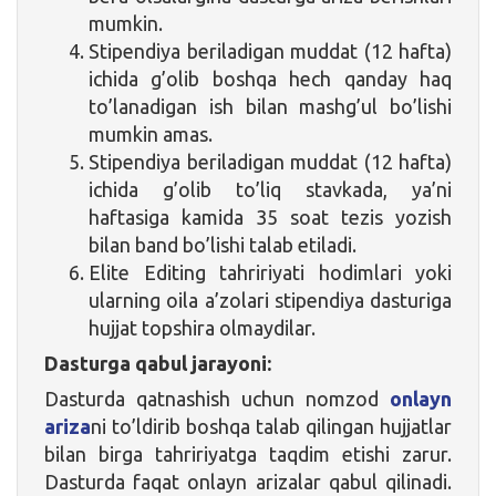
mumkin.
Stipendiya beriladigan muddat (12 hafta)
ichida g’olib boshqa hech qanday haq
to’lanadigan ish bilan mashg’ul bo’lishi
mumkin amas.
Stipendiya beriladigan muddat (12 hafta)
ichida g’olib to’liq stavkada, ya’ni
haftasiga kamida 35 soat tezis yozish
bilan band bo’lishi talab etiladi.
Elite Editing tahririyati hodimlari yoki
ularning oila a’zolari stipendiya dasturiga
hujjat topshira olmaydilar.
Dasturga qabul jarayoni:
Dasturda qatnashish uchun nomzod
onlayn
ariza
ni to’ldirib boshqa talab qilingan hujjatlar
bilan birga tahririyatga taqdim etishi zarur.
Dasturda faqat onlayn arizalar qabul qilinadi.