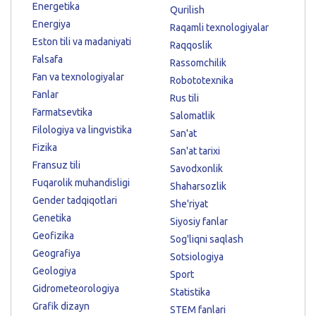
Energetika
Qurilish
Energiya
Raqamli texnologiyalar
Eston tili va madaniyati
Raqqoslik
Falsafa
Rassomchilik
Fan va texnologiyalar
Robototexnika
Fanlar
Rus tili
Farmatsevtika
Salomatlik
Filologiya va lingvistika
San'at
Fizika
San'at tarixi
Fransuz tili
Savodxonlik
Fuqarolik muhandisligi
Shaharsozlik
Gender tadqiqotlari
She'riyat
Genetika
Siyosiy fanlar
Geofizika
Sog'liqni saqlash
Geografiya
Sotsiologiya
Geologiya
Sport
Gidrometeorologiya
Statistika
Grafik dizayn
STEM fanlari