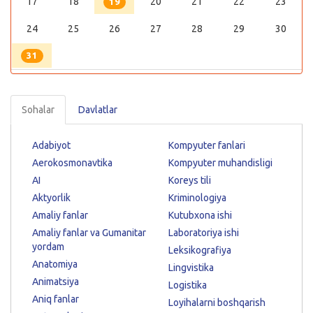
17
18
20
21
22
23
19
24
25
26
27
28
29
30
31
Sohalar
Davlatlar
Adabiyot
Kompyuter fanlari
Aerokosmonavtika
Kompyuter muhandisligi
AI
Koreys tili
Aktyorlik
Kriminologiya
Amaliy fanlar
Kutubxona ishi
Amaliy fanlar va Gumanitar
Laboratoriya ishi
yordam
Leksikografiya
Anatomiya
Lingvistika
Animatsiya
Logistika
Aniq fanlar
Loyihalarni boshqarish