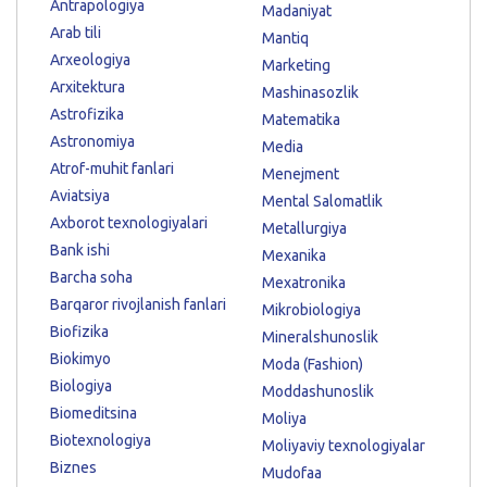
Antrapologiya
Madaniyat
Arab tili
Mantiq
Arxeologiya
Marketing
Arxitektura
Mashinasozlik
Astrofizika
Matematika
Astronomiya
Media
Atrof-muhit fanlari
Menejment
Aviatsiya
Mental Salomatlik
Axborot texnologiyalari
Metallurgiya
Bank ishi
Mexanika
Barcha soha
Mexatronika
Barqaror rivojlanish fanlari
Mikrobiologiya
Biofizika
Mineralshunoslik
Biokimyo
Moda (Fashion)
Biologiya
Moddashunoslik
Biomeditsina
Moliya
Biotexnologiya
Moliyaviy texnologiyalar
Biznes
Mudofaa