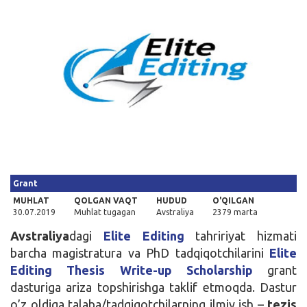
Kirish
Grant
MUHLAT
QOLGAN VAQT
HUDUD
O'QILGAN
30.07.2019
Muhlat tugagan
Avstraliya
2379 marta
Avstraliya
dagi
Elite Editing
tahririyat hizmati
barcha magistratura va PhD tadqiqotchilarini
Elite
Editing Thesis Write-up Scholarship
grant
dasturiga ariza topshirishga taklif etmoqda. Dastur
o’z oldiga talaba/tadqiqotchilarning ilmiy ish –
tezis