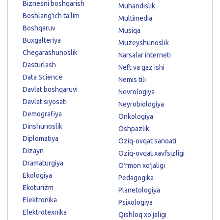
Biznesni boshqarish
Muhandislik
Boshlang'ich ta'lim
Multimedia
Boshqaruv
Musiqa
Buxgalteriya
Muzeyshunoslik
Chegarashunoslik
Narsalar interneti
Dasturlash
Neft va gaz ishi
Data Science
Nemis tili
Davlat boshqaruvi
Nevrologiya
Davlat siyosati
Neyrobiologiya
Demografiya
Onkologiya
Dinshunoslik
Oshpazlik
Diplomatiya
Oziq-ovqat sanoati
Dizayn
Oziq-ovqat xavfsizligi
Dramaturgiya
Oʻrmon xoʻjaligi
Ekologiya
Pedagogika
Ekoturizm
Planetologiya
Elektronika
Psixologiya
Elektrotexnika
Qishloq xo'jaligi