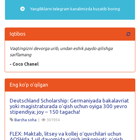
Yangiliklarni
telegram
kanalimizda kuzatib boring
Iqtibos
Vaqtingizni devorga urib, undan eshik paydo qilishga
sarflamang
- Coco Chanel
Eng ko'p o'qilgan
Deutschland Scholarship: Germaniyada bakalavriat
yoki magistraturada oʻqish uchun oyiga 300 yevro
stipendiya; joy – 150 tagacha!
Barcha soha
|
301934
FLEX: Maktab, litsey va kollej oʻquvchilari uchun
AQSHda 1 yil davomida oʻqish imkoniyati; oʻqish