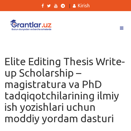
Kirish
|
Grantlar
Tanlovlar
Elite Editing Thesis Write-
Ishlar
up Scholarship –
Kurslar
magistratura va PhD
Blog
tadqiqotchilarining ilmiy
Yana
ish yozishlari uchun
moddiy yordam dasturi
Qidirish