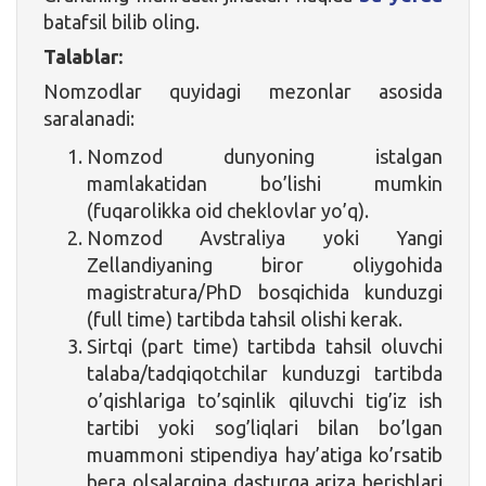
batafsil bilib oling.
Talablar:
Nomzodlar quyidagi mezonlar asosida
saralanadi:
Nomzod dunyoning istalgan
mamlakatidan bo’lishi mumkin
(fuqarolikka oid cheklovlar yo’q).
Nomzod Avstraliya yoki Yangi
Zellandiyaning biror oliygohida
magistratura/PhD bosqichida kunduzgi
(full time) tartibda tahsil olishi kerak.
Sirtqi (part time) tartibda tahsil oluvchi
talaba/tadqiqotchilar kunduzgi tartibda
o’qishlariga to’sqinlik qiluvchi tig’iz ish
tartibi yoki sog’liqlari bilan bo’lgan
muammoni stipendiya hay’atiga ko’rsatib
bera olsalargina dasturga ariza berishlari