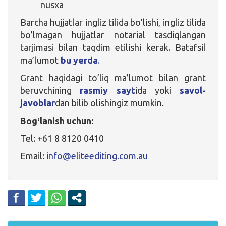
nusxa
Barcha hujjatlar ingliz tilida bo’lishi, ingliz tilida
bo’lmagan hujjatlar notarial tasdiqlangan
tarjimasi bilan taqdim etilishi kerak. Batafsil
ma’lumot
bu yerda
.
Grant haqidagi to’liq ma’lumot bilan grant
beruvchining
rasmiy sayt
ida yoki
savol-
javoblar
dan bilib olishingiz mumkin.
Bogʻlanish uchun:
Tel: +61 8 8120 0410
Email:
info@eliteediting.com.au