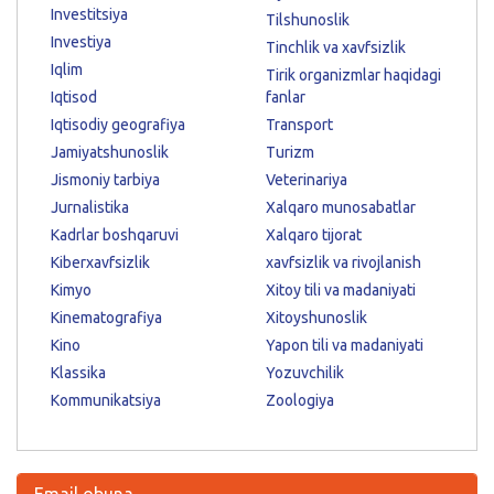
Investitsiya
Tilshunoslik
Investiya
Tinchlik va xavfsizlik
Iqlim
Tirik organizmlar haqidagi
Iqtisod
fanlar
Iqtisodiy geografiya
Transport
Jamiyatshunoslik
Turizm
Jismoniy tarbiya
Veterinariya
Jurnalistika
Xalqaro munosabatlar
Kadrlar boshqaruvi
Xalqaro tijorat
Kiberxavfsizlik
xavfsizlik va rivojlanish
Kimyo
Xitoy tili va madaniyati
Kinematografiya
Xitoyshunoslik
Kino
Yapon tili va madaniyati
Klassika
Yozuvchilik
Kommunikatsiya
Zoologiya
Email obuna