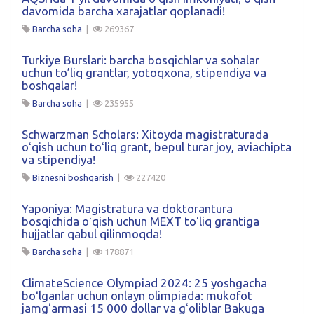
davomida barcha xarajatlar qoplanadi!
Barcha soha
|
269367
Turkiye Burslari: barcha bosqichlar va sohalar
uchun to’liq grantlar, yotoqxona, stipendiya va
boshqalar!
Barcha soha
|
235955
Schwarzman Scholars: Xitoyda magistraturada
oʻqish uchun toʻliq grant, bepul turar joy, aviachipta
va stipendiya!
Biznesni boshqarish
|
227420
Yaponiya: Magistratura va doktorantura
bosqichida oʻqish uchun MEXT toʻliq grantiga
hujjatlar qabul qilinmoqda!
Barcha soha
|
178871
ClimateScience Olympiad 2024: 25 yoshgacha
boʻlganlar uchun onlayn olimpiada: mukofot
jamgʻarmasi 15 000 dollar va gʻoliblar Bakuga