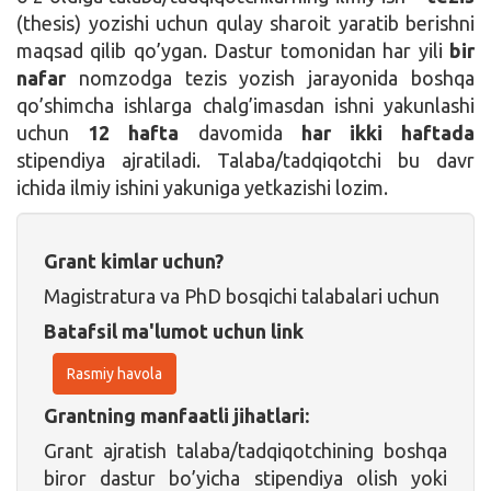
(thesis) yozishi uchun qulay sharoit yaratib berishni
maqsad qilib qo’ygan. Dastur tomonidan har yili
bir
nafar
nomzodga tezis yozish jarayonida boshqa
qo’shimcha ishlarga chalg’imasdan ishni yakunlashi
uchun
12 hafta
davomida
har ikki haftada
stipendiya ajratiladi. Talaba/tadqiqotchi bu davr
ichida ilmiy ishini yakuniga yetkazishi lozim.
Grant kimlar uchun?
Magistratura va PhD bosqichi talabalari uchun
Batafsil ma'lumot uchun link
Rasmiy havola
Grantning manfaatli jihatlari:
Grant ajratish talaba/tadqiqotchining boshqa
biror dastur bo’yicha stipendiya olish yoki