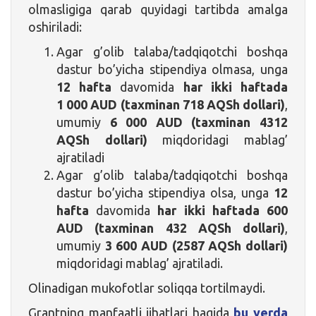
olmasligiga qarab quyidagi tartibda amalga
oshiriladi:
Agar g’olib talaba/tadqiqotchi boshqa
dastur bo’yicha stipendiya olmasa, unga
12 hafta
davomida
har ikki haftada
1 000 AUD (taxminan 718 AQSh dollari)
,
umumiy
6 000 AUD (taxminan 4312
AQSh dollari)
miqdoridagi mablag’
ajratiladi
Agar g’olib talaba/tadqiqotchi boshqa
dastur bo’yicha stipendiya olsa, unga
12
hafta
davomida
har ikki haftada 600
AUD (taxminan 432 AQSh dollari)
,
umumiy
3 600 AUD (2587 AQSh dollari)
miqdoridagi mablag’ ajratiladi.
Olinadigan mukofotlar soliqqa tortilmaydi.
Grantning manfaatli jihatlari haqida
bu yerda