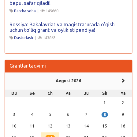
bepul safar qiladi!
Barcha soha
|
149660
Rossiya: Bakalavriat va magistraturada o’qish
uchun to’liq grant va oylik stipendiya!
Dasturlash
|
143863
Grantlar taqvimi
Avgust 2026
Du
Se
Ch
Pa
Ju
Sh
Ya
1
2
3
4
5
6
7
9
8
10
11
12
13
14
15
16