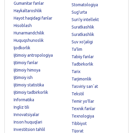
Gumanitar fanlar
Stomatologiya
Haykaltaroshlik
Sug'urta
Hayot haqidagi fanlar
Sun'iy intellekt
Hisoblash
Suratkashlik
Hunarmandchilik
Suratkashlik
Huquqshunoslik
Suv xo'jaligi
Ijodkorlik
Ta'lim
Ijtimoiy antropologiya
Tabiiy fanlar
Ijtimoiy fanlar
Tadbirkorlik
Ijtimoiy himoya
Tarix
Ijtimoiy ish
Tarjimonlik
Ijtimoiy statistika
Tasviriy sanʼat
Ijtimoiy tadbirkorlik
Tekstil
Informatika
Temir yo'llar
Ingliz tili
Texnik fanlar
Innovatsiyalar
Texnologiya
Inson huquqlari
Tibbiyot
Investitsion tahlil
Tijorat