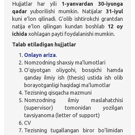
Hujjatlar har yili
1-yanvardan 30-iyunga
qadar
yuborilishi mumkin. Natijalar
31-iyul
kuni e’lon qilinadi. G’olib ishtirokchi grantdan
natija e’lon qilingan kundan boshlab
12 oy
ichida
xohlagan payti foydalanishi mumkin.
Talab etiladigan hujjatlar
Onlayn ariza
.
Nomzodning shaxsiy ma’lumotlari
O’qiyotgan oliygohi, bosqichi hamda
qanday ilmiy ish (thesis) ustida ish olib
borayotganligi haqidagi ma’lumotlar
Tezisning qisqacha mazmuni
Nomzodning ilmiy maslahatchisi
(supervisor) tomonidan yozilgan
tavsiyanoma (letter of support)
CV
Tezisning tugallangan biror bo’limidan