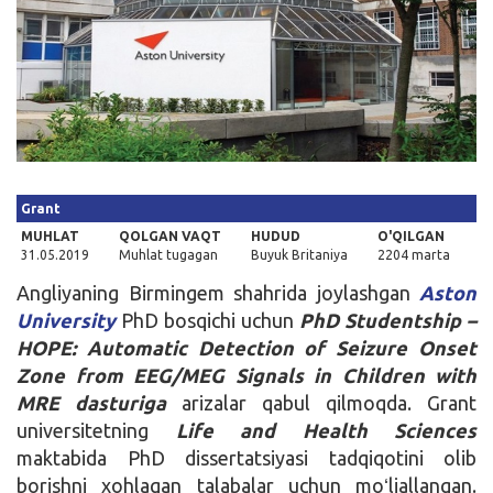
Kirish
Grant
MUHLAT
QOLGAN VAQT
HUDUD
O'QILGAN
31.05.2019
Muhlat tugagan
Buyuk Britaniya
2204 marta
Angliyaning Birmingem shahrida joylashgan
Aston
University
PhD bosqichi uchun
PhD Studentship –
HOPE: Automatic Detection of Seizure Onset
Zone from EEG/MEG Signals in Children with
MRE
dasturiga
arizalar qabul qilmoqda. Grant
universitetning
Life and Health Sciences
maktabida PhD dissertatsiyasi tadqiqotini olib
borishni xohlagan talabalar uchun moʻljallangan.