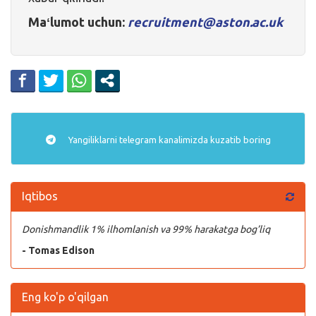
Maʻlumot uchun:
recruitment@aston.ac.uk
Yangiliklarni
telegram
kanalimizda kuzatib boring
Iqtibos
Donishmandlik 1% ilhomlanish va 99% harakatga bog’liq
- Tomas Edison
Eng ko'p o'qilgan