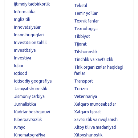
Ijtimoiy tadbirkorlik
Tekstil
Informatika
Temir yo'llar
Ingliz tili
Texnik fanlar
Innovatsiyalar
Texnologiya
Inson huquqlari
Tibbiyot
Investitsion tahlil
Tijorat
Investitsiya
Tilshunoslik
Investiya
Tinchlik va xavfsizlik
Iqlim
Tirik organizmlar haqidagi
Iqtisod
fanlar
Iqtisodiy geografiya
Transport
Jamiyatshunoslik
Turizm
Jismoniy tarbiya
Veterinariya
Jurnalistika
Xalqaro munosabatlar
Kadrlar boshqaruvi
Xalqaro tijorat
Kiberxavfsizlik
xavfsizlik va rivojlanish
Kimyo
Xitoy tili va madaniyati
Kinematografiya
Xitoyshunoslik