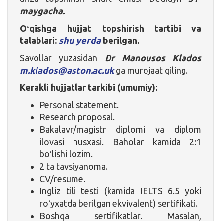
maygacha.
Oʻqishga hujjat topshirish tartibi va
talablari:
shu yerda
berilgan.
Savollar yuzasidan
Dr Manousos Klados
m.klados@aston.ac.uk
ga murojaat qiling.
Kerakli hujjatlar tarkibi
(umumiy)
:
Personal statement.
Research proposal.
Bakalavr/magistr diplomi va diplom
ilovasi nusxasi. Baholar kamida 2:1
boʻlishi lozim.
2 ta tavsiyanoma.
CV/resume.
Ingliz tili testi (kamida IELTS 6.5 yoki
roʻyxatda berilgan ekvivalent) sertifikati.
Boshqa sertifikatlar. Masalan,