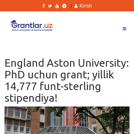
Kirish
|
Grantlar
Tanlovlar
England Aston University:
Ishlar
PhD uchun grant; yillik
Kurslar
14,777 funt-sterling
Blog
stipendiya!
Yana
Qidirish