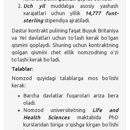
Uch yil
muddatga asosiy yashash
xarajatlari uchun yillik
14,777
funt-
sterling
stipendiya ajratiladi.
Dastur kontrakt pulining faqat Buyuk Britaniya
va YeI davlatlari uchun toʻlash kerak boʻlgan
qismini qoplaydi. Shuning uchun kontraktning
qolgan qismini chet ellik nomzodning oʻzi
toʻlashi kerak boʻladi.
Talablar:
Nomzod quyidagi talablarga mos boʻlishi
kerak:
Barcha davlatlar fuqarolari ariza bera
oladi.
Nomzod universitetning
Life and
Health Sciences
maktabida PhD
kurslaridan biriga oʻqishga kirgan boʻlishi