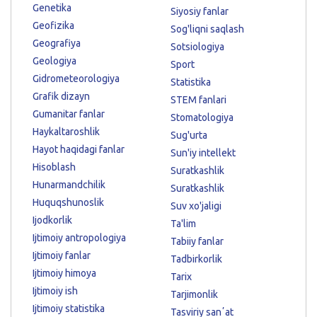
Genetika
Siyosiy fanlar
Geofizika
Sog'liqni saqlash
Geografiya
Sotsiologiya
Geologiya
Sport
Gidrometeorologiya
Statistika
Grafik dizayn
STEM fanlari
Gumanitar fanlar
Stomatologiya
Haykaltaroshlik
Sug'urta
Hayot haqidagi fanlar
Sun'iy intellekt
Hisoblash
Suratkashlik
Hunarmandchilik
Suratkashlik
Huquqshunoslik
Suv xo'jaligi
Ijodkorlik
Ta'lim
Ijtimoiy antropologiya
Tabiiy fanlar
Ijtimoiy fanlar
Tadbirkorlik
Ijtimoiy himoya
Tarix
Ijtimoiy ish
Tarjimonlik
Ijtimoiy statistika
Tasviriy sanʼat