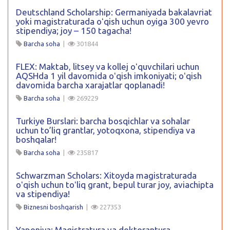
Deutschland Scholarship: Germaniyada bakalavriat
yoki magistraturada oʻqish uchun oyiga 300 yevro
stipendiya; joy – 150 tagacha!
Barcha soha
|
301844
FLEX: Maktab, litsey va kollej oʻquvchilari uchun
AQSHda 1 yil davomida oʻqish imkoniyati; oʻqish
davomida barcha xarajatlar qoplanadi!
Barcha soha
|
269229
Turkiye Burslari: barcha bosqichlar va sohalar
uchun to’liq grantlar, yotoqxona, stipendiya va
boshqalar!
Barcha soha
|
235817
Schwarzman Scholars: Xitoyda magistraturada
oʻqish uchun toʻliq grant, bepul turar joy, aviachipta
va stipendiya!
Biznesni boshqarish
|
227353
Yaponiya: Magistratura va doktorantura