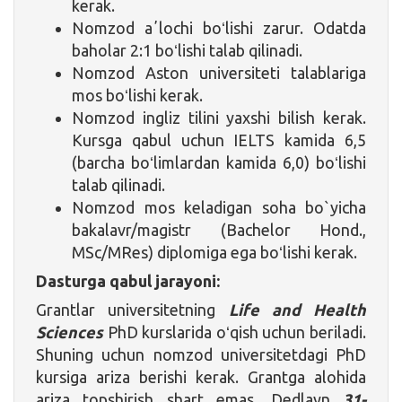
kerak.
Nomzod aʼlochi boʻlishi zarur. Odatda
baholar 2:1 boʻlishi talab qilinadi.
Nomzod Aston universiteti talablariga
mos boʻlishi kerak.
Nomzod ingliz tilini yaxshi bilish kerak.
Kursga qabul uchun IELTS kamida 6,5
(barcha boʻlimlardan kamida 6,0) boʻlishi
talab qilinadi.
Nomzod mos keladigan soha bo`yicha
bakalavr/magistr (Bachelor Hond.,
MSc/MRes) diplomiga ega boʻlishi kerak.
Dasturga qabul jarayoni:
Grantlar universitetning
Life and Health
Sciences
PhD kurslarida oʻqish uchun beriladi.
Shuning uchun nomzod universitetdagi PhD
kursiga ariza berishi kerak. Grantga alohida
ariza topshirish shart emas. Dedlayn
31-