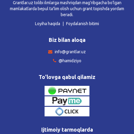
Grantlar.uz tolibi ilmlarga mashriqdan mag’ribgacha bo’lgan
mamlakatlarda bepul ta’lim olish uchun grant topishda yordam
beradi.
Loyiha haqida
Foydalanish bitimi
Biz bilan aloqa
info@grantlar.uz
@hamidziyo
To'lovga qabul qilamiz
Ijtimoiy tarmoqlarda