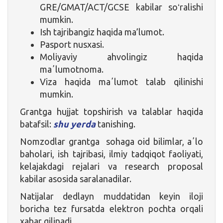
GRE/GMAT/ACT/GCSE kabilar soʻralishi
mumkin.
Ish tajribangiz haqida ma’lumot.
Pasport nusxasi.
Moliyaviy ahvolingiz haqida
maʼlumotnoma.
Viza haqida maʼlumot talab qilinishi
mumkin.
Grantga hujjat topshirish va talablar haqida
batafsil:
shu yerda
tanishing.
Nomzodlar grantga sohaga oid bilimlar, aʼlo
baholari, ish tajribasi, ilmiy tadqiqot faoliyati,
kelajakdagi rejalari va research proposal
kabilar asosida saralanadilar.
Natijalar dedlayn muddatidan keyin iloji
boricha tez fursatda elektron pochta orqali
xabar qilinadi.