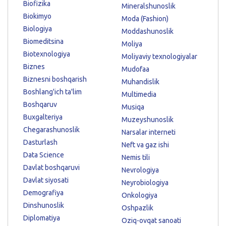
Biofizika
Mineralshunoslik
Biokimyo
Moda (Fashion)
Biologiya
Moddashunoslik
Biomeditsina
Moliya
Biotexnologiya
Moliyaviy texnologiyalar
Biznes
Mudofaa
Biznesni boshqarish
Muhandislik
Boshlang'ich ta'lim
Multimedia
Boshqaruv
Musiqa
Buxgalteriya
Muzeyshunoslik
Chegarashunoslik
Narsalar interneti
Dasturlash
Neft va gaz ishi
Data Science
Nemis tili
Davlat boshqaruvi
Nevrologiya
Davlat siyosati
Neyrobiologiya
Demografiya
Onkologiya
Dinshunoslik
Oshpazlik
Diplomatiya
Oziq-ovqat sanoati