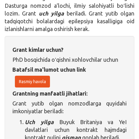
Dasturga nomzod a’lochi, ilmiy salohiyatli boʻlishi
lozim. Grant
uch yilga
beriladi. Grant yutib olgan
tadqiqotchi bolalardagi epilepsiya kasalligiga oid
izlanishlarni amalga oshirish kerak.
Grant kimlar uchun?
PhD bosqichida oʻqishni xohlovchilar uchun
Batafsil ma'lumot uchun link
Rasmiy havola
Grantning manfaatli jihatlari:
Grant yutib olgan nomzodlarga quyidahi
imkoniyatlar beriladi:
Uch yilga
Buyuk Britaniya va YeI
davlatlari uchun kontrakt hajmdagi
kontrakt pulini
qisman
qoplab beriladi.