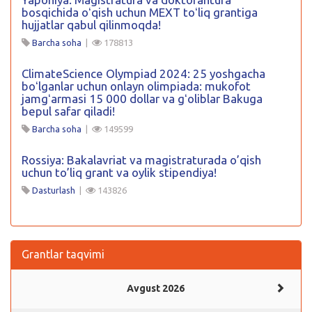
bosqichida oʻqish uchun MEXT toʻliq grantiga
hujjatlar qabul qilinmoqda!
Barcha soha
|
178813
ClimateScience Olympiad 2024: 25 yoshgacha
boʻlganlar uchun onlayn olimpiada: mukofot
jamgʻarmasi 15 000 dollar va gʻoliblar Bakuga
bepul safar qiladi!
Barcha soha
|
149599
Rossiya: Bakalavriat va magistraturada o’qish
uchun to’liq grant va oylik stipendiya!
Dasturlash
|
143826
Grantlar taqvimi
Avgust 2026