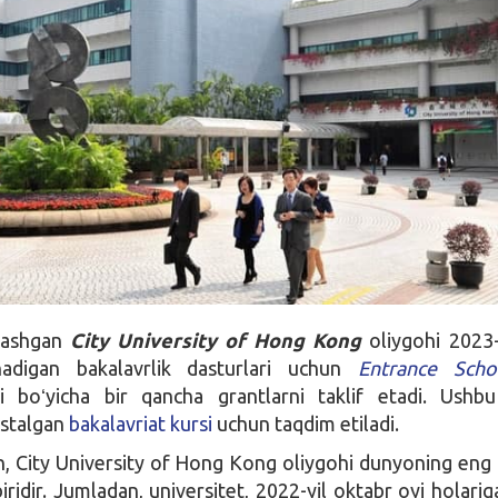
lashgan
City University of Hong Kong
oliygohi 2023-
nadigan bakalavrlik dasturlari uchun
Entrance Schol
 boʻyicha bir qancha grantlarni taklif etadi. Ushb
istalgan
bakalavriat kursi
uchun taqdim etiladi.
 City University of Hong Kong oliygohi dunyoning eng 
iridir. Jumladan, universitet, 2022-yil oktabr oyi holariga