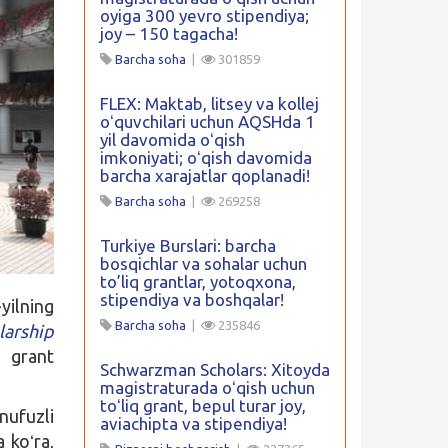
oyiga 300 yevro stipendiya;
joy – 150 tagacha!
Barcha soha
|
301859
FLEX: Maktab, litsey va kollej
oʻquvchilari uchun AQSHda 1
yil davomida oʻqish
imkoniyati; oʻqish davomida
barcha xarajatlar qoplanadi!
Barcha soha
|
269258
Turkiye Burslari: barcha
bosqichlar va sohalar uchun
to’liq grantlar, yotoqxona,
stipendiya va boshqalar!
yilning
Barcha soha
|
235846
arship
u grant
Schwarzman Scholars: Xitoyda
magistraturada oʻqish uchun
toʻliq grant, bepul turar joy,
nufuzli
aviachipta va stipendiya!
 koʻra,