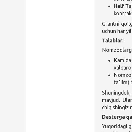
Half Tu
kontrak
Grantni qoʻl
uchun har yil
Talablar:
Nomzodlarga
Kamida 
xalqaro 
Nomzod 
taʼlim) 
Shuningdek, 
mavjud. Ular
chiqishingiz
Dasturga qa
Yuqoridagi gr