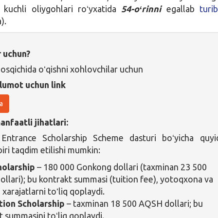
kuchli oliygohlari roʻyxatida
54-oʻrinni
egallab
turi
).
r uchun?
bosqichida oʻqishni xohlovchilar uchun
lumot uchun link
a
nfaatli jihatlari:
 Entrance Scholarship Scheme dasturi boʻyicha quyi
iri taqdim etilishi mumkin:
holarship
– 180 000 Gonkong dollari (taxminan 23 500
llari); bu kontrakt summasi (tuition fee), yotoqxona va
xarajatlarni toʻliq qoplaydi.
ition Scholarship
– taxminan 18 500 AQSH dollari; bu
t summasini toʻliq qoplaydi.