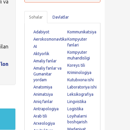
i va
Sohalar
Davlatlar
Adabiyot
Kommunikatsiya
Aerokosmonavtika
Kompyuter
fanlari
ilan
AI
Kompyuter
Aktyorlik
muhandisligi
Amaliy fanlar
ʼlon
Koreys tili
Amaliy fanlar va
Kriminologiya
Gumanitar
yordam
Kutubxona ishi
Anatomiya
Laboratoriya ishi
Animatsiya
Leksikografiya
Aniq fanlar
Lingvistika
Antrapologiya
Logistika
Arab tili
Loyihalarni
boshqarish
Arxeologiya
Madaniyat