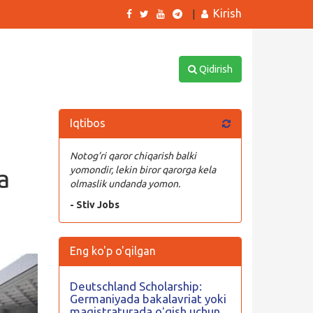
Kirish
|
Qidirish
Iqtibos
Notog’ri qaror chiqarish balki
a
yomondir, lekin biror qarorga kela
olmaslik undanda yomon.
- Stiv Jobs
Eng ko'p o'qilgan
Deutschland Scholarship:
Germaniyada bakalavriat yoki
magistraturada oʻqish uchun