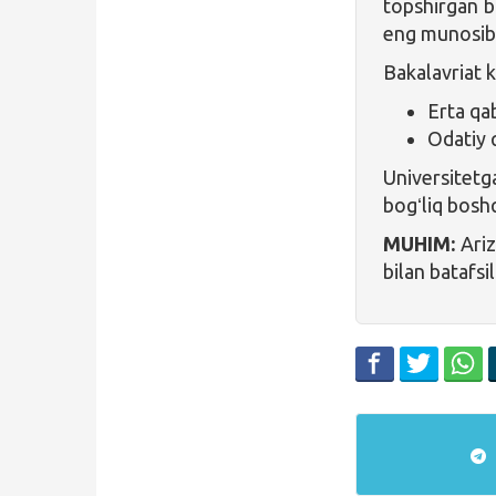
topshirgan b
eng munosibla
Bakalavriat 
Erta qa
Odatiy 
Universitetga
bogʻliq bosh
MUHIM:
Ariz
bilan batafsil