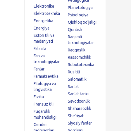
Pedagogika
Elektronika
Planetologiya
Elektrotexnika
Psixologiya
Energetika
Qishloq xo'jaligi
Energiya
Qurilish
Eston tili va
Raqamli
madaniyati
texnologiyalar
Falsafa
Raqqoslik
Fan va
Rassomchilik
texnologiyalar
Robototexnika
Fanlar
Rus tili
Farmatsevtika
Salomatlik
Filologiya va
San'at
lingvistika
San'at tarixi
Fizika
Savodxonlik
Fransuz tili
Shaharsozlik
Fuqarolik
She'riyat
muhandisligi
Siyosiy fanlar
Gender
tadqiqotlari
Sog'liqni