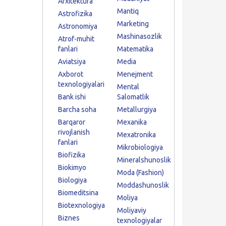
Arxitektura
Mantiq
Astrofizika
Marketing
Astronomiya
Mashinasozlik
Atrof-muhit
fanlari
Matematika
Aviatsiya
Media
Axborot
Menejment
texnologiyalari
Mental
Bank ishi
Salomatlik
Barcha soha
Metallurgiya
Barqaror
Mexanika
rivojlanish
Mexatronika
fanlari
Mikrobiologiya
Biofizika
Mineralshunoslik
Biokimyo
Moda (Fashion)
Biologiya
Moddashunoslik
Biomeditsina
Moliya
Biotexnologiya
Moliyaviy
Biznes
texnologiyalar