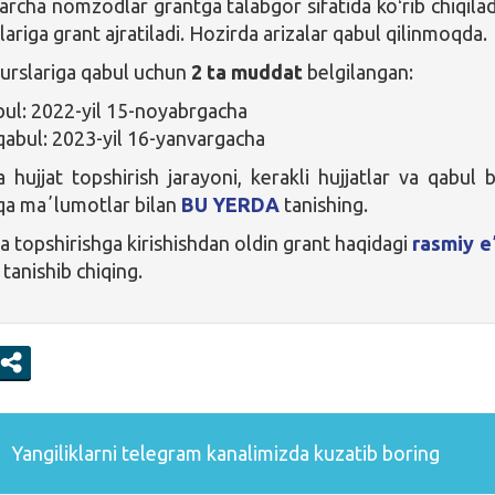
archa nomzodlar grantga talabgor sifatida koʻrib chiqilad
riga grant ajratiladi. Hozirda arizalar qabul qilinmoqda.
kurslariga qabul uchun
2 ta muddat
belgilangan:
bul: 2022-yil 15-noyabrgacha
qabul: 2023-yil 16-yanvargacha
 hujjat topshirish jarayoni, kerakli hujjatlar va qabul b
qa maʼlumotlar bilan
BU YERDA
tanishing.
a topshirishga kirishishdan oldin grant haqidagi
rasmiy e
 tanishib chiqing.
Yangiliklarni
telegram
kanalimizda kuzatib boring