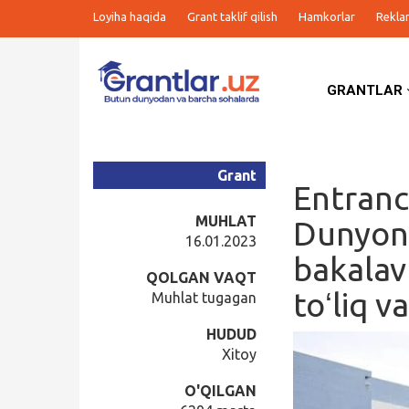
Loyiha haqida
Grant taklif qilish
Hamkorlar
Rekla
GRANTLAR
Grantlar
Tanlovlar
Grant
Entranc
Ishlar
MUHLAT
Dunyoni
16.01.2023
bakalav
Kurslar
QOLGAN VAQT
toʻliq v
Muhlat tugagan
Blog
HUDUD
Xitoy
Yana
O'QILGAN