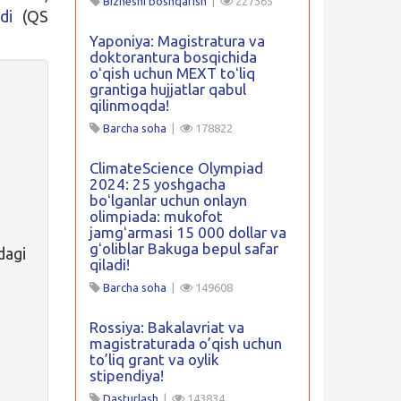
Biznesni boshqarish
|
227365
bdi
(QS
Yaponiya: Magistratura va
doktorantura bosqichida
oʻqish uchun MEXT toʻliq
grantiga hujjatlar qabul
qilinmoqda!
Barcha soha
|
178822
ClimateScience Olympiad
2024: 25 yoshgacha
boʻlganlar uchun onlayn
olimpiada: mukofot
jamgʻarmasi 15 000 dollar va
gʻoliblar Bakuga bepul safar
dagi
qiladi!
Barcha soha
|
149608
Rossiya: Bakalavriat va
magistraturada o’qish uchun
to’liq grant va oylik
stipendiya!
Dasturlash
|
143834