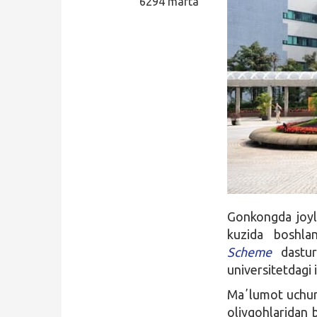
6294 marta
Qidirish
Kirish
Gonkongda joy
kuzida boshla
Scheme
dasturi
universitetdagi 
Maʼlumot uchun,
oliygohlaridan b