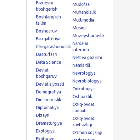
Biznesni
Mudofaa
boshqarish
Muhandislik
Boshlang'ich
Multimedia
ta'lim
Musiqa
Boshqaruv
Muzeyshunoslik
Buxgalteriya
Narsalar
Chegarashunoslik
interneti
Dasturlash
Neft va gaz ishi
Data Science
Nemis tili
Davlat
Nevrologiya
boshqaruvi
Neyrobiologiya
Davlat siyosati
Onkologiya
Demografiya
Oshpazlik
Dinshunoslik
Oziq-ovqat
Diplomatiya
sanoati
Dizayn
Oziq-ovqat
Dramaturgiya
xavfsizligi
Ekologiya
Oʻrmon xoʻjaligi
Ekoturizm