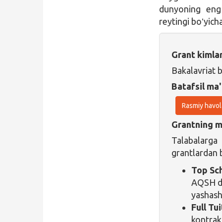
dunyoning eng 
reytingi boʻyicha
Grant kimla
Bakalavriat 
Batafsil ma'
Rasmiy havol
Grantning ma
Talabalarga
grantlardan b
Top Sc
AQSH do
yashash 
Full Tu
kontrak