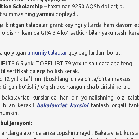
ition Scholarship
– taxminan 9250 AQSh dollari; bu
t summasining yarmini qoplaydi.
ga kiritgan talabalar grant keyingi yillarda ham davom et
i oʻqishni kamida GPA 3.4 koʻrsatkich bilan yakunlashi ker
 qoʻyilgan
umumiy talablar
quyidagilardan iborat:
IELTS 6.5 yoki TOEFL iBT 79 yoxud shu darajaga teng
til sertfikatiga ega boʻlish kerak.
12 yillik taʼlimni (boshlangʻich va oʻrta/oʻrta-maxsus
bitirgan boʻlishi / oʻqish boshlangunicha bitirishi kerak.
bakalavriat kurslarida har bir yoʻnalishning oʻz talab
 bilan kerakli
bakalavriat kursini
tanlash orqali tani
 mumkin.
bul jarayoni:
antlarga alohida ariza topshirilmaydi. Bakalavriat kursla