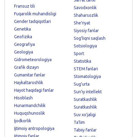
Fransuz tili
Savodxonlik
Fuqarolik muhandisligi
Shaharsozlik
Gender tadqiqotlari
She'riyat
Genetika
Siyosiy fanlar
Geofizika
Sog'liqni saqlash
Geografiya
Sotsiologiya
Geologiya
Sport
Gidrometeorologiya
Statistika
Grafik dizayn
STEM fanlari
Gumanitar fanlar
Stomatologiya
Haykaltaroshlik
Sug'urta
Hayot haqidagi fanlar
Sun'iy intellekt
Hisoblash
Suratkashlik
Hunarmandchilik
Suratkashlik
Huquqshunoslik
Suv xo'jaligi
Ijodkorlik
Ta'lim
Ijtimoiy antropologiya
Tabiiy fanlar
Ijtimoiy fanlar