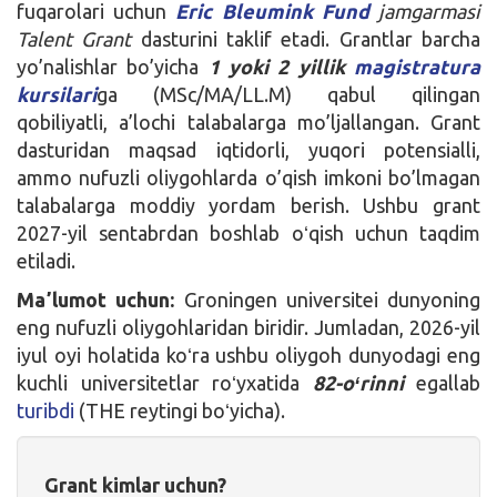
fuqarolari uchun
Eric Bleumink Fund
jamgarmasi
Talent Grant
dasturini taklif etadi. Grantlar barcha
yo’nalishlar bo’yicha
1 yoki 2 yillik
magistratura
kursilari
ga (MSc/MA/LL.M) qabul qilingan
qobiliyatli, a’lochi talabalarga mo’ljallangan. Grant
dasturidan maqsad iqtidorli, yuqori potensialli,
ammo nufuzli oliygohlarda o’qish imkoni bo’lmagan
talabalarga moddiy yordam berish. Ushbu grant
2027-yil sentabrdan boshlab oʻqish uchun taqdim
etiladi.
Maʼlumot uchun:
Groningen universitei dunyoning
eng nufuzli oliygohlaridan biridir. Jumladan, 2026-yil
iyul oyi holatida koʻra ushbu oliygoh dunyodagi eng
kuchli universitetlar roʻyxatida
82-oʻrinni
egallab
turibdi
(THE reytingi boʻyicha).
Grant kimlar uchun?