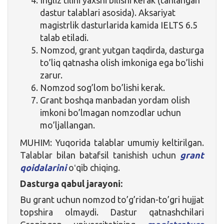
dastur talablari asosida). Aksariyat
magistrlik dasturlarida kamida IELTS 6.5
talab etiladi.
Nomzod, grant yutgan taqdirda, dasturga
to’liq qatnasha olish imkoniga ega bo’lishi
zarur.
Nomzod sog’lom bo’lishi kerak.
Grant boshqa manbadan yordam olish
imkoni bo’lmagan nomzodlar uchun
mo’ljallangan.
MUHIM: Yuqorida talablar umumiy keltirilgan.
Talablar bilan batafsil tanishish uchun
grant
qoidalarini
oʻqib chiqing.
Dasturga qabul jarayoni:
Bu grant uchun nomzod to’g’ridan-to’gri hujjat
topshira olmaydi. Dastur qatnashchilari