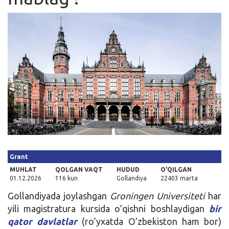
Kirish
Grant
MUHLAT
QOLGAN VAQT
HUDUD
O'QILGAN
01.12.2026
116 kun
Gollandiya
22403 marta
Gollandiyada joylashgan
Groningen Universiteti
har
yili magistratura kursida o’qishni boshlaydigan
bir
qator davlatlar
(ro’yxatda O’zbekiston ham bor)