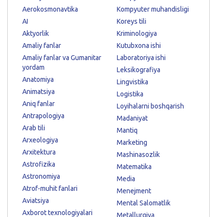
Aerokosmonavtika
Kompyuter muhandisligi
AI
Koreys tili
Aktyorlik
Kriminologiya
Amaliy fanlar
Kutubxona ishi
Amaliy fanlar va Gumanitar
Laboratoriya ishi
yordam
Leksikografiya
Anatomiya
Lingvistika
Animatsiya
Logistika
Aniq fanlar
Loyihalarni boshqarish
Antrapologiya
Madaniyat
Arab tili
Mantiq
Arxeologiya
Marketing
Arxitektura
Mashinasozlik
Astrofizika
Matematika
Astronomiya
Media
Atrof-muhit fanlari
Menejment
Aviatsiya
Mental Salomatlik
Axborot texnologiyalari
Metallurgiya