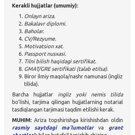
Kerakli hujjatlar (umumiy):
Onlayn ariza.
Bakalavr diplomi.
Baholar.
CV/Rezyume.
Motivatsion xat.
Passport nusxasi.
Tilni bilish haqidagi sertifikat.
GMAT/GRE sertifikati (talab etilsa).
Biror ilmiy maqola/nashr namunasi (ingliz
tilida).
Barcha hujjatlar
ingliz yoki nemis tilida
bo’lishi, tarjima qilingan hujjatlarning notarial
tasdiqlangan tarjimasi taqdim etilishi kerak.
MUHIM:
Ariza topshirishga kirishishdan oldin
rasmiy saytdagi maʼlumotlar
va
grant
shartlari
a bilan batafsil tanishib chiqing.