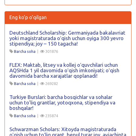
Eng ko'p o'qilgan
Deutschland Scholarship: Germaniyada bakalavriat
yoki magistraturada oʻqish uchun oyiga 300 yevro
stipendiya; joy – 150 tagacha!
Barcha soha
|
301876
FLEX: Maktab, litsey va kollej oʻquvchilari uchun
AQSHda 1 yil davomida oʻqish imkoniyati; oʻqish
davomida barcha xarajatlar qoplanadi!
Barcha soha
|
269282
Turkiye Burslari: barcha bosqichlar va sohalar
uchun to’liq grantlar, yotoqxona, stipendiya va
boshqalar!
Barcha soha
|
235874
Schwarzman Scholars: Xitoyda magistraturada
oʻqish uchun toʻliq grant, bepul turar joy, aviachipta