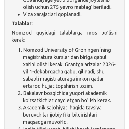
olish uchun 275 yevro mablagʻ beriladi.
Viza xarajatlari qoplanadi.
Talablar:
Nomzod quyidagi talablarga mos bo’lishi
kerak:
Nomzod University of Groningenʼning
magistratura kurslaridan biriga qabul
xatini olishi kerak. Grantga arizalar 2026-
yil 1-dekabrgacha qabul qilinadi, shu
sababli magistraturaga imkon qadar
ertaroq hujjat topshirish lozim.
Bakalavr bosqichida yuqori akademik
ko’rsatkichlar qayd etgan bo’lish kerak.
Akademik salohiyati haqida tavsiya
beruvchilar ijobiy fikr bildirishlari
maqsadga muvofiq.
Ingliz tilini yaxshi bilishi kerak (tanlangan