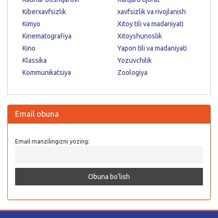
Kiberxavfsizlik
xavfsizlik va rivojlanish
Kimyo
Xitoy tili va madaniyati
Kinematografiya
Xitoyshunoslik
Kino
Yapon tili va madaniyati
Klassika
Yozuvchilik
Kommunikatsiya
Zoologiya
Email obuna
Email manzilingizni yozing: