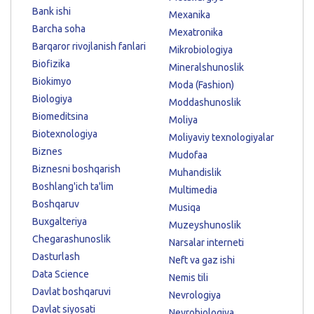
Bank ishi
Mexanika
Barcha soha
Mexatronika
Barqaror rivojlanish fanlari
Mikrobiologiya
Biofizika
Mineralshunoslik
Biokimyo
Moda (Fashion)
Biologiya
Moddashunoslik
Biomeditsina
Moliya
Biotexnologiya
Moliyaviy texnologiyalar
Biznes
Mudofaa
Biznesni boshqarish
Muhandislik
Boshlang'ich ta'lim
Multimedia
Boshqaruv
Musiqa
Buxgalteriya
Muzeyshunoslik
Chegarashunoslik
Narsalar interneti
Dasturlash
Neft va gaz ishi
Data Science
Nemis tili
Davlat boshqaruvi
Nevrologiya
Davlat siyosati
Neyrobiologiya