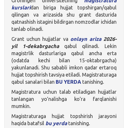
Groningen universitetining
magistratura
kurslari
dan biriga hujjat topshirgan/qabul
qilingan va arizasida shu grant dasturida
qatnashish istagini bildirgan nomzodlar ichidan
tanlab olinadi.
Grant uchun hujjatlar va
onlayn ariza
2026-
yil
1-dekabrgacha
qabul qilinadi. Lekin
magistrlik dasturlariga qabul ancha erta
(odatda kechi bilan 15-oktabrgacha)
yakunlanadi. Shu sababli imkon qadar ertaroq
hujjat topshirish tavsiya etiladi. Magistraturaga
qabul sanalari bilan
BU YERDA
tanishing.
Magistratura uchun talab etiladigan hujjatlar
tanlangan yo’nalishga ko’ra farqlanishi
mumkin.
Magistraturaga hujjat topshirish jarayoni
haqida batafsil
bu yerda
tanishing.