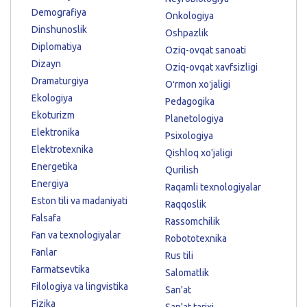
Demografiya
Onkologiya
Dinshunoslik
Oshpazlik
Diplomatiya
Oziq-ovqat sanoati
Dizayn
Oziq-ovqat xavfsizligi
Dramaturgiya
Oʻrmon xoʻjaligi
Ekologiya
Pedagogika
Ekoturizm
Planetologiya
Elektronika
Psixologiya
Elektrotexnika
Qishloq xo'jaligi
Energetika
Qurilish
Energiya
Raqamli texnologiyalar
Eston tili va madaniyati
Raqqoslik
Falsafa
Rassomchilik
Fan va texnologiyalar
Robototexnika
Fanlar
Rus tili
Farmatsevtika
Salomatlik
Filologiya va lingvistika
San'at
Fizika
San'at tarixi