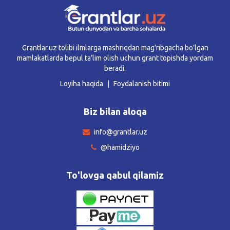
Grantlar.uz tolibi ilmlarga mashriqdan mag’ribgacha bo’lgan
mamlakatlarda bepul ta’lim olish uchun grant topishda yordam
beradi.
Loyiha haqida
Foydalanish bitimi
Biz bilan aloqa
info@grantlar.uz
@hamidziyo
To'lovga qabul qilamiz