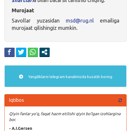
Murojaat
Savollar yuzasidan
msd@rug.nl
emailiga
murojaat qilishingiz mumkin.
Yangiliklarni
telegram
kanalimizda kuzatib boring
Iqtibos
Qiyin fanlar yo’q, faqat hazm etilishi qiyin bo’lgan izohlargina
bor.
- A.I.Gersen