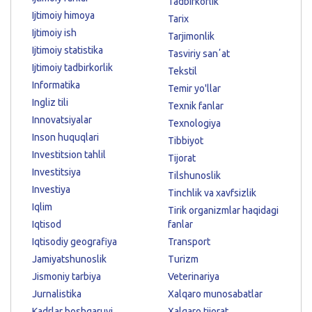
Tadbirkorlik
Ijtimoiy himoya
Tarix
Ijtimoiy ish
Tarjimonlik
Ijtimoiy statistika
Tasviriy sanʼat
Ijtimoiy tadbirkorlik
Tekstil
Informatika
Temir yo'llar
Ingliz tili
Texnik fanlar
Innovatsiyalar
Texnologiya
Inson huquqlari
Tibbiyot
Investitsion tahlil
Tijorat
Investitsiya
Tilshunoslik
Investiya
Tinchlik va xavfsizlik
Iqlim
Tirik organizmlar haqidagi
Iqtisod
fanlar
Iqtisodiy geografiya
Transport
Jamiyatshunoslik
Turizm
Jismoniy tarbiya
Veterinariya
Jurnalistika
Xalqaro munosabatlar
Kadrlar boshqaruvi
Xalqaro tijorat