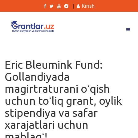
Kirish
|
Grantlar
Tanlovlar
Eric Bleumink Fund:
Ishlar
Gollandiyada
Kurslar
magirtraturani oʻqish
Blog
uchun toʻliq grant, oylik
Yana
stipendiya va safar
xarajatlari uchun
mablagʻ!
Qidirish