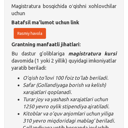
Magistratura bosqichida oʻqishni xohlovchilar
uchun
Batafsil ma'lumot uchun link
Rasmiy havola
Grantning manfaatli jihatlari:
Bu dastur g’oliblariga
magistratura kursi
davomida (1 yoki 2 yillik) quyidagi imkoniyatlar
yaratib beriladi:
O’qish to’lovi 100 foiz to’lab beriladi.
Safar (Gollandiyaga borish va kelish)
xarajatlari qoplanadi.
Turar joy va yashash xarajatlari uchun
1250 yevro oylik stipendiya ajratiladi.
Kitoblar va o’quv anjomlari uchun yiliga
310 yevro miqdoridagi mablag’ beriladi.
Gollandiyaga yetib borganda joylashib