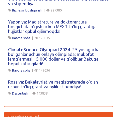
va stipendiya!
Biznesni boshqarish
|
227380
Yaponiya: Magistratura va doktorantura
bosqichida oʻqish uchun MEXT toʻliq grantiga
hujjatlar qabul qilinmoqda!
Barcha soha
|
178835
ClimateScience Olympiad 2024: 25 yoshgacha
boʻlganlar uchun onlayn olimpiada: mukofot
jamgʻarmasi 15 000 dollar va gʻoliblar Bakuga
bepul safar qiladi!
Barcha soha
|
149636
Rossiya: Bakalavriat va magistraturada o’qish
uchun to’liq grant va oylik stipendiya!
Dasturlash
|
143838