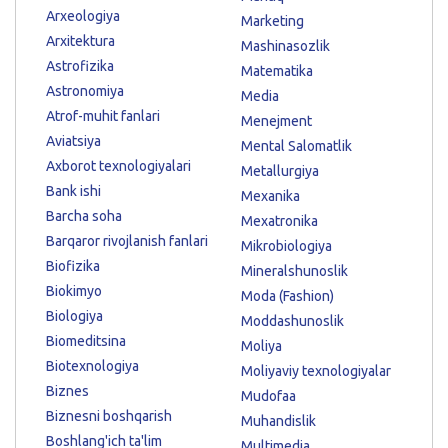
Arxeologiya
Marketing
Arxitektura
Mashinasozlik
Astrofizika
Matematika
Astronomiya
Media
Atrof-muhit fanlari
Menejment
Aviatsiya
Mental Salomatlik
Axborot texnologiyalari
Metallurgiya
Bank ishi
Mexanika
Barcha soha
Mexatronika
Barqaror rivojlanish fanlari
Mikrobiologiya
Biofizika
Mineralshunoslik
Biokimyo
Moda (Fashion)
Biologiya
Moddashunoslik
Biomeditsina
Moliya
Biotexnologiya
Moliyaviy texnologiyalar
Biznes
Mudofaa
Biznesni boshqarish
Muhandislik
Boshlang'ich ta'lim
Multimedia