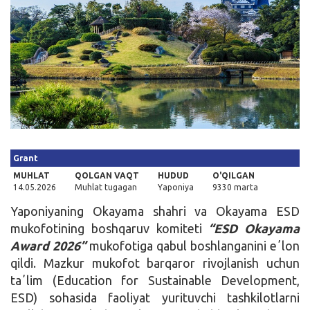
Kirish
Grant
MUHLAT
QOLGAN VAQT
HUDUD
O'QILGAN
14.05.2026
Muhlat tugagan
Yaponiya
9330 marta
Yaponiyaning Okayama shahri va Okayama ESD
mukofotining boshqaruv komiteti
“ESD Okayama
Award 2026”
mukofotiga qabul boshlanganini eʼlon
qildi. Mazkur mukofot barqaror rivojlanish uchun
taʼlim (Education for Sustainable Development,
ESD) sohasida faoliyat yurituvchi tashkilotlarni