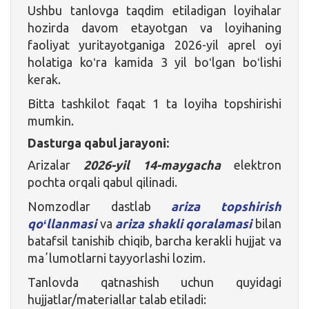
Ushbu tanlovga taqdim etiladigan loyihalar
hozirda davom etayotgan va loyihaning
faoliyat yuritayotganiga 2026-yil aprel oyi
holatiga koʻra kamida 3 yil boʻlgan boʻlishi
kerak.
Bitta tashkilot faqat 1 ta loyiha topshirishi
mumkin.
Dasturga qabul jarayoni:
Arizalar
2026-yil 14-maygacha
elektron
pochta orqali qabul qilinadi.
Nomzodlar dastlab
ariza topshirish
qoʻllanmasi
va
ariza shakli qoralamasi
bilan
batafsil tanishib chiqib, barcha kerakli hujjat va
maʼlumotlarni tayyorlashi lozim.
Tanlovda qatnashish uchun quyidagi
hujjatlar/materiallar talab etiladi: