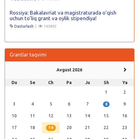
Rossiya: Bakalavriat va magistraturada o’qish
uchun to’liq grant va oylik stipendiya!
Dasturlash
|
143892
Grantlar taqvimi
Avgust 2026
Du
Se
Ch
Pa
Ju
Sh
Ya
1
2
3
4
5
6
7
9
8
10
11
12
13
14
15
16
17
18
20
21
22
23
19