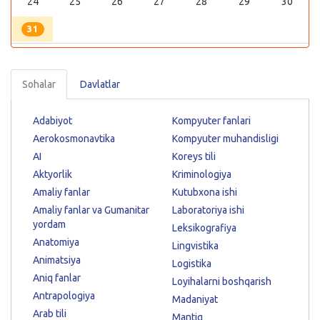
24
25
26
27
28
29
30
31
Sohalar
Davlatlar
Adabiyot
Kompyuter fanlari
Aerokosmonavtika
Kompyuter muhandisligi
AI
Koreys tili
Aktyorlik
Kriminologiya
Amaliy fanlar
Kutubxona ishi
Amaliy fanlar va Gumanitar
Laboratoriya ishi
yordam
Leksikografiya
Anatomiya
Lingvistika
Animatsiya
Logistika
Aniq fanlar
Loyihalarni boshqarish
Antrapologiya
Madaniyat
Arab tili
Mantiq