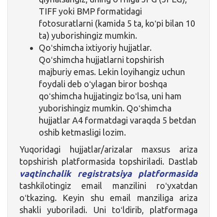
TIFF yoki BMP formatidagi
fotosuratlarni (kamida 5 ta, koʻpi bilan 10
ta) yuborishingiz mumkin.
Qoʻshimcha ixtiyoriy hujjatlar.
Qoʻshimcha hujjatlarni topshirish
majburiy emas. Lekin loyihangiz uchun
foydali deb oʻylagan biror boshqa
qoʻshimcha hujjatingiz boʻlsa, uni ham
yuborishingiz mumkin. Qoʻshimcha
hujjatlar A4 formatdagi varaqda 5 betdan
oshib ketmasligi lozim.
Yuqoridagi hujjatlar/arizalar maxsus ariza
topshirish platformasida topshiriladi. Dastlab
vaqtinchalik registratsiya platformasida
tashkilotingiz email manzilini roʻyxatdan
oʻtkazing. Keyin shu email manziliga ariza
shakli yuboriladi. Uni toʻldirib, platformaga