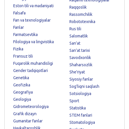
Eston tili va madaniyati
Raqqoslik
Falsafa
Rassomchilik
Fan va texnologiyalar
Robototexnika
Fanlar
Rus tili
Farmatsevtika
Salomatlik
Filologiya va lingvistika
San'at
Fizika
San'at tarixi
Fransuz tili
Savodxonlik
Fuqarolik muhandisligi
Shaharsozlik
Gender tadqiqotlari
She'riyat
Genetika
Siyosiy fanlar
Geofizika
Sog'liqni saqlash
Geografiya
Sotsiologiya
Geologiya
Sport
Gidrometeorologiya
Statistika
Grafik dizayn
STEM fanlari
Gumanitar fanlar
Stomatologiya
Haykaltaroshlik