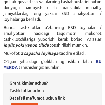
qoʻllab-quvvatlash va ularning tashabbuslarini butun
dunyoga namoyish qilish maqsadida mahalliy
jamiyatlardagi eng yaxshi ESD amaliyotlari /
loyihalariga beriladi.
Bunda tashkilotlar oʻzlarining ESD loyihalar /
amaliyotlari haqidagi taqdimotni mukofot
tashkilotchilariga yuborishi kerak boʻladi. Arizalar
ingliz yoki yapon tilida
topshirilishi mumkin.
Mukofot
2 tagacha loyihaga
taqdim etiladi.
Oʻtgan yillardagi gʻoliblarning ishlari bilan
BU
YERDA
tanishishingiz mumkin.
Grant kimlar uchun?
Tashkilotlar uchun
Batafsil ma'lumot uchun link