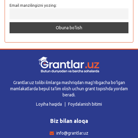
Email manzilingizni yozing:
Grantlar.uz tolibi ilmlarga mashriqdan mag’ribgacha bo’lgan
mamlakatlarda bepul ta’lim olish uchun grant topishda yordam
beradi.
Loyiha haqida
Foydalanish bitimi
Biz bilan aloqa
info@grantlar.uz