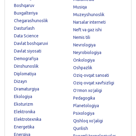
Boshqaruv
Musiqa
Buxgalteriya
Muzeyshunoslik
Chegarashunoslik
Narsalar interneti
Dasturlash
Neft va gaz ishi
Data Science
Nemis tili
Davlat boshqaruvi
Nevrologiya
Davlat siyosati
Neyrobiologiya
Demografiya
Onkologiya
Dinshunoslik
Oshpazlik
Diplomatiya
Oziq-ovqat sanoati
Dizayn
Oziq-ovqat xavfsizligi
Dramaturgiya
Oʻrmon xoʻjaligi
Ekologiya
Pedagogika
Ekoturizm
Planetologiya
Elektronika
Psixologiya
Elektrotexnika
Qishloq xo'jaligi
Energetika
Qurilish
Energiya
Raqamli texnologiyalar