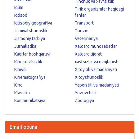
Tinchlik va xavfsizlik
Iqlim
Tirik organizmlar haqidagi
Iqtisod
fanlar
Iqtisodiy geografiya
Transport
Jamiyatshunoslik
Turizm
Jismoniy tarbiya
Veterinariya
Jurnalistika
Xalqaro munosabatlar
Kadrlar boshqaruvi
Xalqaro tijorat
Kiberxavfsizlik
xavfsizlik va rivojlanish
Kimyo
Xitoy tili va madaniyati
Kinematografiya
Xitoyshunoslik
Kino
Yapon tili va madaniyati
Klassika
Yozuvchilik
Kommunikatsiya
Zoologiya
Email obuna