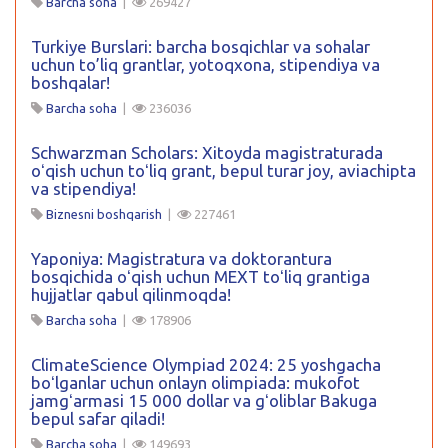
Barcha soha
|
269427
Turkiye Burslari: barcha bosqichlar va sohalar
uchun to’liq grantlar, yotoqxona, stipendiya va
boshqalar!
Barcha soha
|
236036
Schwarzman Scholars: Xitoyda magistraturada
oʻqish uchun toʻliq grant, bepul turar joy, aviachipta
va stipendiya!
Biznesni boshqarish
|
227461
Yaponiya: Magistratura va doktorantura
bosqichida oʻqish uchun MEXT toʻliq grantiga
hujjatlar qabul qilinmoqda!
Barcha soha
|
178906
ClimateScience Olympiad 2024: 25 yoshgacha
boʻlganlar uchun onlayn olimpiada: mukofot
jamgʻarmasi 15 000 dollar va gʻoliblar Bakuga
bepul safar qiladi!
Barcha soha
|
149693