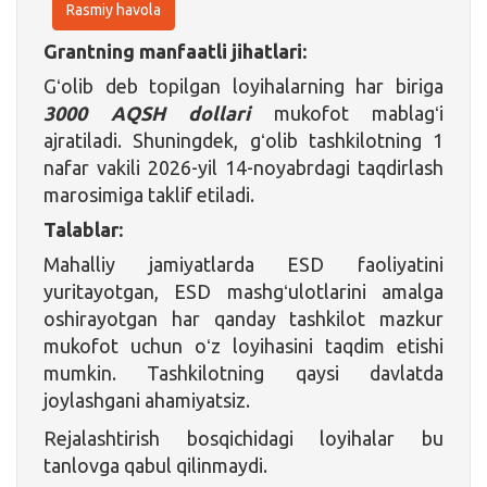
Rasmiy havola
Grantning manfaatli jihatlari:
Gʻolib deb topilgan loyihalarning har biriga
3000 AQSH dollari
mukofot mablagʻi
ajratiladi. Shuningdek, gʻolib tashkilotning 1
nafar vakili 2026-yil 14-noyabrdagi taqdirlash
marosimiga taklif etiladi.
Talablar:
Mahalliy jamiyatlarda ESD faoliyatini
yuritayotgan, ESD mashgʻulotlarini amalga
oshirayotgan har qanday tashkilot mazkur
mukofot uchun oʻz loyihasini taqdim etishi
mumkin. Tashkilotning qaysi davlatda
joylashgani ahamiyatsiz.
Rejalashtirish bosqichidagi loyihalar bu
tanlovga qabul qilinmaydi.