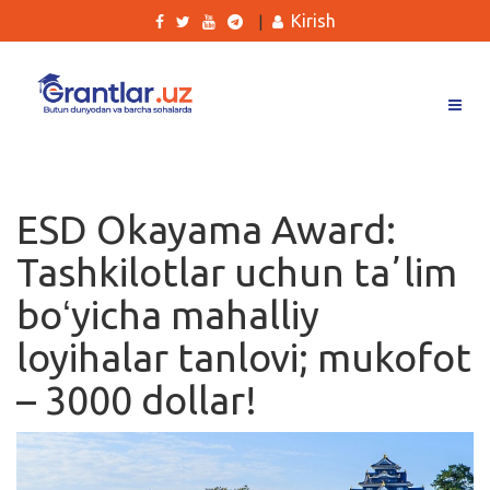
Kirish
|
Grantlar
Tanlovlar
ESD Okayama Award:
Ishlar
Tashkilotlar uchun taʼlim
Kurslar
boʻyicha mahalliy
Blog
loyihalar tanlovi; mukofot
Yana
– 3000 dollar!
Qidirish