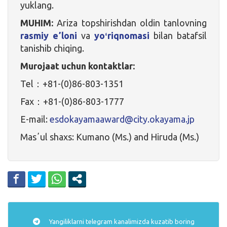
yuklang.
MUHIM:
Ariza topshirishdan oldin tanlovning
rasmiy eʼloni
va
yoʻriqnomasi
bilan batafsil
tanishib chiqing.
Murojaat uchun kontaktlar:
Tel：+81-(0)86-803-1351
Fax：+81-(0)86-803-1777
E-mail:
esdokayamaaward@city.okayama.jp
Masʼul shaxs: Kumano (Ms.) and Hiruda (Ms.)
Yangiliklarni
telegram
kanalimizda kuzatib boring