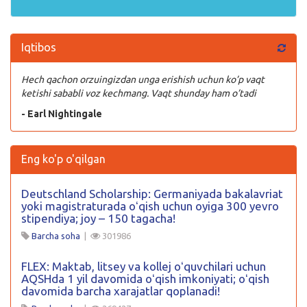
Iqtibos
Hech qachon orzuingizdan unga erishish uchun ko’p vaqt
ketishi sababli voz kechmang. Vaqt shunday ham o’tadi
- Earl Nightingale
Eng ko'p o'qilgan
Deutschland Scholarship: Germaniyada bakalavriat
yoki magistraturada oʻqish uchun oyiga 300 yevro
stipendiya; joy – 150 tagacha!
Barcha soha
|
301986
FLEX: Maktab, litsey va kollej oʻquvchilari uchun
AQSHda 1 yil davomida oʻqish imkoniyati; oʻqish
davomida barcha xarajatlar qoplanadi!