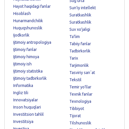
Sug'urta
Hayot haqidagi fanlar
Sun'iy intellekt
Hisoblash
Suratkashlik
Hunarmandchilik
Suratkashlik
Huquqshunoslik
Suv xo'jaligi
Ijodkorlik
Ta'lim
Ijtimoiy antropologiya
Tabiiy fanlar
Ijtimoiy fanlar
Tadbirkorlik
Ijtimoiy himoya
Tarix
Ijtimoiy ish
Tarjimonlik
Ijtimoiy statistika
Tasviriy sanʼat
Ijtimoiy tadbirkorlik
Tekstil
Informatika
Temir yo'llar
Ingliz tili
Texnik fanlar
Innovatsiyalar
Texnologiya
Inson huquqlari
Tibbiyot
Investitsion tahlil
Tijorat
Investitsiya
Tilshunoslik
Investiya