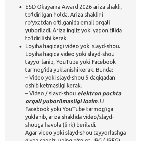
ESD Okayama Award 2026 ariza shakli,
toʻldirilgan holda. Ariza shaklini
roʻyxatdan oʻtilganida email orqali
yuboriladi. Ariza ingliz yoki yapon tilida
toʻldirilishi kerak.
Loyiha haqidagi video yoki slayd-shou.
Loyiha haqida video yoki slayd-shou
tayyorlanib, YouTube yoki Facebook
tarmogʻida yuklanishi kerak. Bunda:
– Video yoki slayd-shou 5 daqiqadan
oshib ketmasligi kerak.
– Video / slayd-shou
elektron pochta
orqali yuborilmasligi lozim
. U
Facebook yoki YouTube tarmogʻiga
yuklanib, ariza shaklida video/slayd-
shouga havola (link) beriladi.
Agar video yoki slayd-shou tayyorlashga
qiynalsangiz, uning oʻrniga JPG (JPEG),