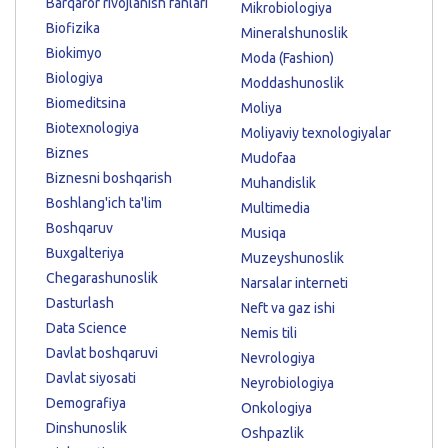
Barqaror rivojlanish fanlari
Mikrobiologiya
Biofizika
Mineralshunoslik
Biokimyo
Moda (Fashion)
Biologiya
Moddashunoslik
Biomeditsina
Moliya
Biotexnologiya
Moliyaviy texnologiyalar
Biznes
Mudofaa
Biznesni boshqarish
Muhandislik
Boshlang'ich ta'lim
Multimedia
Boshqaruv
Musiqa
Buxgalteriya
Muzeyshunoslik
Chegarashunoslik
Narsalar interneti
Dasturlash
Neft va gaz ishi
Data Science
Nemis tili
Davlat boshqaruvi
Nevrologiya
Davlat siyosati
Neyrobiologiya
Demografiya
Onkologiya
Dinshunoslik
Oshpazlik