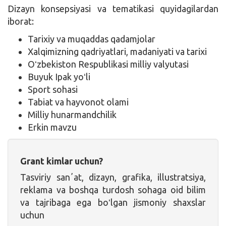
Dizayn konsepsiyasi va tematikasi quyidagilardan
iborat:
Tarixiy va muqaddas qadamjolar
Xalqimizning qadriyatlari, madaniyati va tarixi
Oʻzbekiston Respublikasi milliy valyutasi
Buyuk Ipak yoʻli
Sport sohasi
Tabiat va hayvonot olami
Milliy hunarmandchilik
Erkin mavzu
Grant kimlar uchun?
Tasviriy sanʼat, dizayn, grafika, illustratsiya,
reklama va boshqa turdosh sohaga oid bilim
va tajribaga ega boʻlgan jismoniy shaxslar
uchun