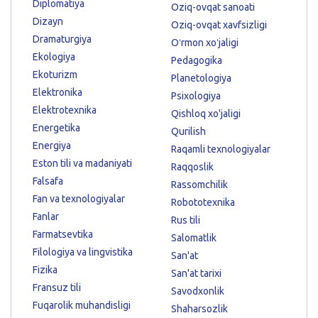
Diplomatiya
Oziq-ovqat sanoati
Dizayn
Oziq-ovqat xavfsizligi
Dramaturgiya
Oʻrmon xoʻjaligi
Ekologiya
Pedagogika
Ekoturizm
Planetologiya
Elektronika
Psixologiya
Elektrotexnika
Qishloq xo'jaligi
Energetika
Qurilish
Energiya
Raqamli texnologiyalar
Eston tili va madaniyati
Raqqoslik
Falsafa
Rassomchilik
Fan va texnologiyalar
Robototexnika
Fanlar
Rus tili
Farmatsevtika
Salomatlik
Filologiya va lingvistika
San'at
Fizika
San'at tarixi
Fransuz tili
Savodxonlik
Fuqarolik muhandisligi
Shaharsozlik