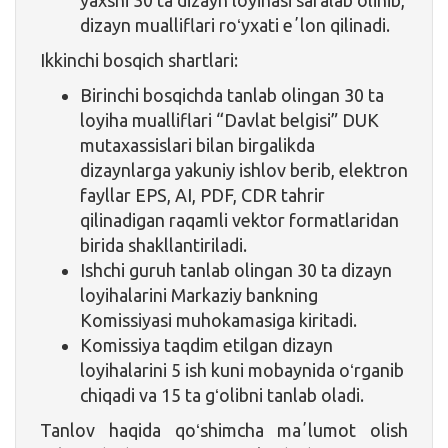
dizayn mualliflari roʻyxati eʼlon qilinadi.
Ikkinchi bosqich shartlari:
Birinchi bosqichda tanlab olingan 30 ta
loyiha mualliflari “Davlat belgisi” DUK
mutaxassislari bilan birgalikda
dizaynlarga yakuniy ishlov berib, elektron
fayllar EPS, AI, PDF, CDR tahrir
qilinadigan raqamli vektor formatlaridan
birida shakllantiriladi.
Ishchi guruh tanlab olingan 30 ta dizayn
loyihalarini Markaziy bankning
Komissiyasi muhokamasiga kiritadi.
Komissiya taqdim etilgan dizayn
loyihalarini 5 ish kuni mobaynida oʻrganib
chiqadi va 15 ta gʻolibni tanlab oladi.
Tanlov haqida qoʻshimcha maʼlumot olish