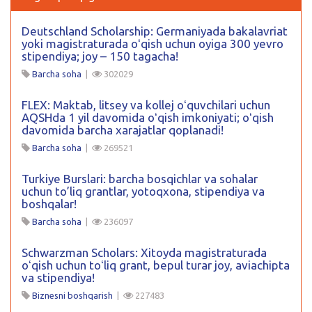
Deutschland Scholarship: Germaniyada bakalavriat
yoki magistraturada oʻqish uchun oyiga 300 yevro
stipendiya; joy – 150 tagacha!
Barcha soha
|
302029
FLEX: Maktab, litsey va kollej oʻquvchilari uchun
AQSHda 1 yil davomida oʻqish imkoniyati; oʻqish
davomida barcha xarajatlar qoplanadi!
Barcha soha
|
269521
Turkiye Burslari: barcha bosqichlar va sohalar
uchun to’liq grantlar, yotoqxona, stipendiya va
boshqalar!
Barcha soha
|
236097
Schwarzman Scholars: Xitoyda magistraturada
oʻqish uchun toʻliq grant, bepul turar joy, aviachipta
va stipendiya!
Biznesni boshqarish
|
227483