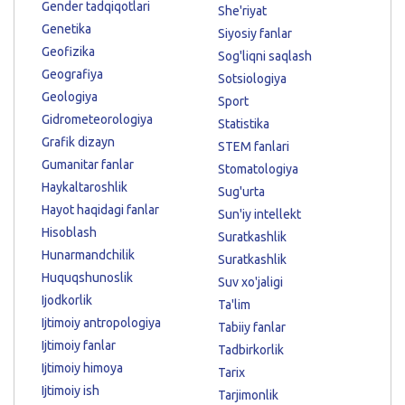
Gender tadqiqotlari
She'riyat
Genetika
Siyosiy fanlar
Geofizika
Sog'liqni saqlash
Geografiya
Sotsiologiya
Geologiya
Sport
Gidrometeorologiya
Statistika
Grafik dizayn
STEM fanlari
Gumanitar fanlar
Stomatologiya
Haykaltaroshlik
Sug'urta
Hayot haqidagi fanlar
Sun'iy intellekt
Hisoblash
Suratkashlik
Hunarmandchilik
Suratkashlik
Huquqshunoslik
Suv xo'jaligi
Ijodkorlik
Ta'lim
Ijtimoiy antropologiya
Tabiiy fanlar
Ijtimoiy fanlar
Tadbirkorlik
Ijtimoiy himoya
Tarix
Ijtimoiy ish
Tarjimonlik