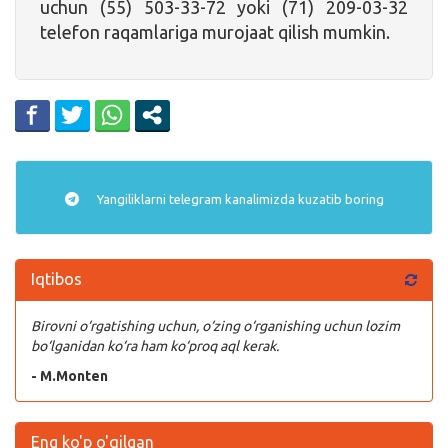
uchun (55) 503-33-72 yoki (71) 209-03-32
telefon raqamlariga murojaat qilish mumkin.
Yangiliklarni
telegram
kanalimizda kuzatib boring
Iqtibos
Birovni o‘rgatishing uchun, o‘zing o‘rganishing uchun lozim
bo‘lganidan ko‘ra ham ko‘proq aql kerak.
- M.Monten
Eng ko'p o'qilgan