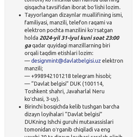
qisqacha tavsifidan iborat boʻlishi lozim.
Tayyorlangan dizaynlar muallifining ismi,
familiyasi, manzili, telefon raqami va
elektron pochta manzilini koʻrsatgan
holda
2024-yil 31-iyul kuni soat 23:00
ga
qadar quyidagi manzillarning biri
orqali taqdim etishlari lozim:
—
designmint@davlatbelgisi.uz
elektron
manzili;
— +998942101218 telegram hisobi;
— “Davlat belgisi” DUK (100114,
Toshkent shahri, Javaharlal Neru
koʻchasi, 3-uy).
Birinchi bosqichda kelib tushgan barcha
dizayn loyihalari “Davlat belgisi”
DUKning Ishchi guruhi mutaxassislari
tomonidan oʻrganib chiqiladi va eng
yaxshi 30 ta dizayn loyihasi saralab olinib,