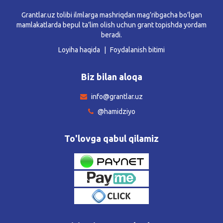
Grantlar.uz tolibi ilmlarga mashriqdan mag’ribgacha bo’lgan
mamlakatlarda bepul ta’lim olish uchun grant topishda yordam
beradi.
Loyiha haqida
Foydalanish bitimi
Biz bilan aloqa
info@grantlar.uz
@hamidziyo
To'lovga qabul qilamiz