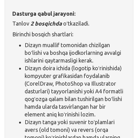
Dasturga qabul jarayoni:
Tanlov
2 bosqichda
oʻtkaziladi.
Birinchi bosqich shartlari:
Dizayn muallif tomonidan chizilgan
boʻlishi va boshqa ijodkorlarning avvalgi
ishlarini qaytarmasligi kerak.
Dizayn doira ichida (logotip koʻrinishida)
kompyuter grafikasidan foydalanib
(CorelDraw, PhotoShop va Illustrator
dasturlari) tayyorlanishi yoki A4 formatli
qogʻozga qalam bilan tushirilgan boʻlishi
hamda ularda tasvirlangan har bir
element aniq koʻrinishi lozim.
Dizayn tanga yoki suvenir toʻplamlari
avers (old tomoni) va revers (orqa
tomoni) koʻrinishlardan hamda ularning