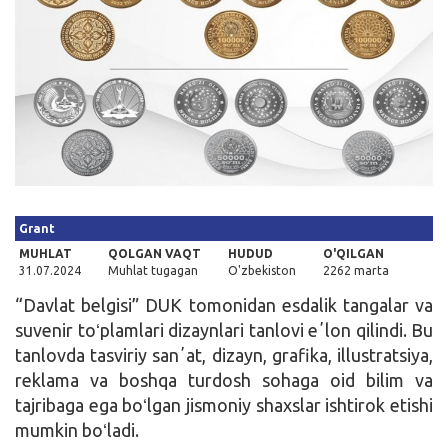
Kirish
Grant
MUHLAT
QOLGAN VAQT
HUDUD
O'QILGAN
31.07.2024
Muhlat tugagan
O'zbekiston
2262 marta
“Davlat belgisi” DUK tomonidan esdalik tangalar va
suvenir toʻplamlari dizaynlari tanlovi eʼlon qilindi. Bu
tanlovda tasviriy sanʼat, dizayn, grafika, illustratsiya,
reklama va boshqa turdosh sohaga oid bilim va
tajribaga ega boʻlgan jismoniy shaxslar ishtirok etishi
mumkin boʻladi.