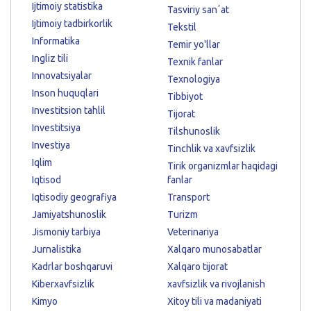
Ijtimoiy statistika
Tasviriy sanʼat
Ijtimoiy tadbirkorlik
Tekstil
Informatika
Temir yo'llar
Ingliz tili
Texnik fanlar
Innovatsiyalar
Texnologiya
Inson huquqlari
Tibbiyot
Investitsion tahlil
Tijorat
Investitsiya
Tilshunoslik
Investiya
Tinchlik va xavfsizlik
Iqlim
Tirik organizmlar haqidagi
Iqtisod
fanlar
Iqtisodiy geografiya
Transport
Jamiyatshunoslik
Turizm
Jismoniy tarbiya
Veterinariya
Jurnalistika
Xalqaro munosabatlar
Kadrlar boshqaruvi
Xalqaro tijorat
Kiberxavfsizlik
xavfsizlik va rivojlanish
Kimyo
Xitoy tili va madaniyati