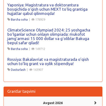
Yaponiya: Magistratura va doktorantura
bosqichida oʻqish uchun MEXT toʻliq grantiga
hujjatlar qabul qilinmoqda!
Barcha soha
|
178929
ClimateScience Olympiad 2024: 25 yoshgacha
boʻlganlar uchun onlayn olimpiada: mukofot
jamgʻarmasi 15 000 dollar va gʻoliblar Bakuga
bepul safar qiladi!
Barcha soha
|
149712
Rossiya: Bakalavriat va magistraturada o’qish
uchun to’liq grant va oylik stipendiya!
Dasturlash
|
143907
Grantlar taqvimi
Avgust 2026