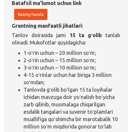
Batafsil ma'lumot uchun link
Rasmiy havola
Grantning manfaatli jihatlari:
Tanlov doirasida jami
15 ta gʻolib
tanlab
olinadi. Mukofotlar quyidagicha:
1-oʻrin uchun – 20 million soʻm;
2-oʻrin uchun – 15 million soʻm;
3-oʻrin uchun – 10 million soʻm;
4-15 oʻrinlar uchun har biriga 3 million
soʻmdan;
Tanlovda gʻolib boʻlgan 15 ta loyihalar
ichidan mavzuga doir yoʻnalish boʻyicha
zarb qilinib, muomalaga chiqarilgan
esdalik tangalari va suvenir toʻplamlari
muallifiga qoʻshimcha bir marotabalik 10
million soʻm miqdorida gonorar toʻlab