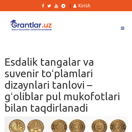
Kirish
|
Grantlar
Tanlovlar
Esdalik tangalar va
Ishlar
suvenir toʻplamlari
Kurslar
dizaynlari tanlovi –
Blog
gʻoliblar pul mukofotlari
Yana
bilan taqdirlanadi
Qidirish