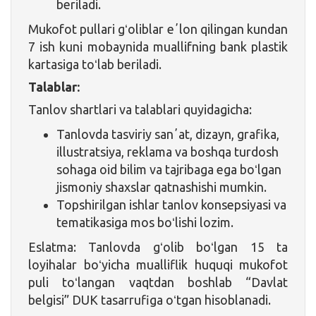
beriladi.
Mukofot pullari gʻoliblar eʼlon qilingan kundan
7 ish kuni mobaynida muallifning bank plastik
kartasiga toʻlab beriladi.
Talablar:
Tanlov shartlari va talablari quyidagicha:
Tanlovda tasviriy sanʼat, dizayn, grafika,
illustratsiya, reklama va boshqa turdosh
sohaga oid bilim va tajribaga ega boʻlgan
jismoniy shaxslar qatnashishi mumkin.
Topshirilgan ishlar tanlov konsepsiyasi va
tematikasiga mos boʻlishi lozim.
Eslatma: Tanlovda gʻolib boʻlgan 15 ta
loyihalar boʻyicha mualliflik huquqi mukofot
puli toʻlangan vaqtdan boshlab “Davlat
belgisi” DUK tasarrufiga oʻtgan hisoblanadi.