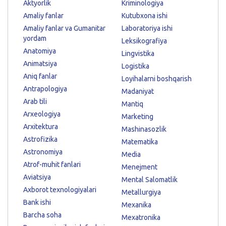
Aktyorlik
Kriminologiya
Amaliy fanlar
Kutubxona ishi
Amaliy fanlar va Gumanitar
Laboratoriya ishi
yordam
Leksikografiya
Anatomiya
Lingvistika
Animatsiya
Logistika
Aniq fanlar
Loyihalarni boshqarish
Antrapologiya
Madaniyat
Arab tili
Mantiq
Arxeologiya
Marketing
Arxitektura
Mashinasozlik
Astrofizika
Matematika
Astronomiya
Media
Atrof-muhit fanlari
Menejment
Aviatsiya
Mental Salomatlik
Axborot texnologiyalari
Metallurgiya
Bank ishi
Mexanika
Barcha soha
Mexatronika