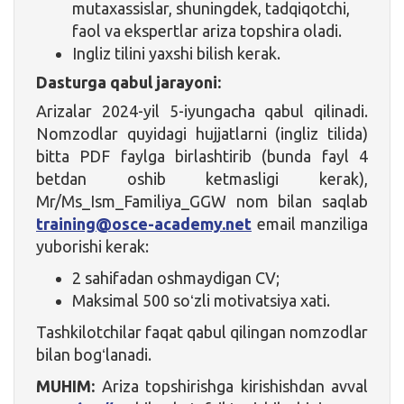
mutaxassislar, shuningdek, tadqiqotchi,
faol va ekspertlar ariza topshira oladi.
Ingliz tilini yaxshi bilish kerak.
Dasturga qabul jarayoni:
Arizalar 2024-yil 5-iyungacha qabul qilinadi.
Nomzodlar quyidagi hujjatlarni (ingliz tilida)
bitta PDF faylga birlashtirib (bunda fayl 4
betdan oshib ketmasligi kerak),
Mr/Ms_Ism_Familiya_GGW nom bilan saqlab
training@osce-academy.net
email manziliga
yuborishi kerak:
2 sahifadan oshmaydigan CV;
Maksimal 500 soʻzli motivatsiya xati.
Tashkilotchilar faqat qabul qilingan nomzodlar
bilan bogʻlanadi.
MUHIM:
Ariza topshirishga kirishishdan avval