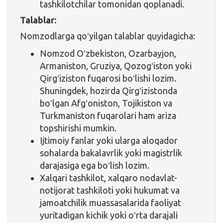
tashkilotchilar tomonidan qoplanadi.
Talablar:
Nomzodlarga qoʻyilgan talablar quyidagicha:
Nomzod Oʻzbekiston, Ozarbayjon,
Armaniston, Gruziya, Qozogʻiston yoki
Qirgʻiziston fuqarosi boʻlishi lozim.
Shuningdek, hozirda Qirgʻizistonda
boʻlgan Afgʻoniston, Tojikiston va
Turkmaniston fuqarolari ham ariza
topshirishi mumkin.
Ijtimoiy fanlar yoki ularga aloqador
sohalarda bakalavrlik yoki magistrlik
darajasiga ega boʻlish lozim.
Xalqari tashkilot, xalqaro nodavlat-
notijorat tashkiloti yoki hukumat va
jamoatchilik muassasalarida faoliyat
yuritadigan kichik yoki oʻrta darajali