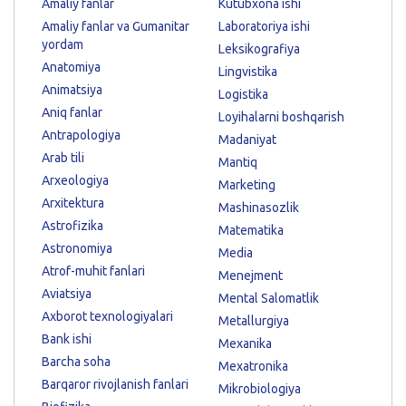
Amaliy fanlar
Kutubxona ishi
Amaliy fanlar va Gumanitar
Laboratoriya ishi
yordam
Leksikografiya
Anatomiya
Lingvistika
Animatsiya
Logistika
Aniq fanlar
Loyihalarni boshqarish
Antrapologiya
Madaniyat
Arab tili
Mantiq
Arxeologiya
Marketing
Arxitektura
Mashinasozlik
Astrofizika
Matematika
Astronomiya
Media
Atrof-muhit fanlari
Menejment
Aviatsiya
Mental Salomatlik
Axborot texnologiyalari
Metallurgiya
Bank ishi
Mexanika
Barcha soha
Mexatronika
Barqaror rivojlanish fanlari
Mikrobiologiya