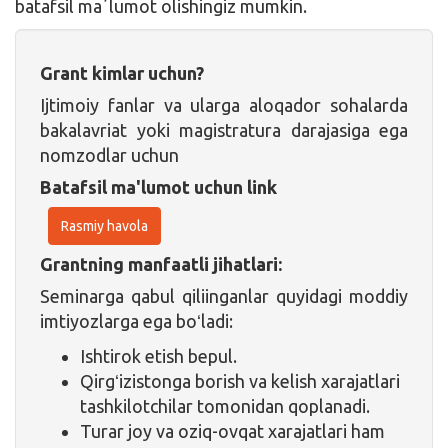
batafsil maʼlumot olishingiz mumkin.
Grant kimlar uchun?
Ijtimoiy fanlar va ularga aloqador sohalarda
bakalavriat yoki magistratura darajasiga ega
nomzodlar uchun
Batafsil ma'lumot uchun link
Rasmiy havola
Grantning manfaatli jihatlari:
Seminarga qabul qiliinganlar quyidagi moddiy
imtiyozlarga ega boʻladi:
Ishtirok etish bepul.
Qirgʻizistonga borish va kelish xarajatlari
tashkilotchilar tomonidan qoplanadi.
Turar joy va oziq-ovqat xarajatlari ham