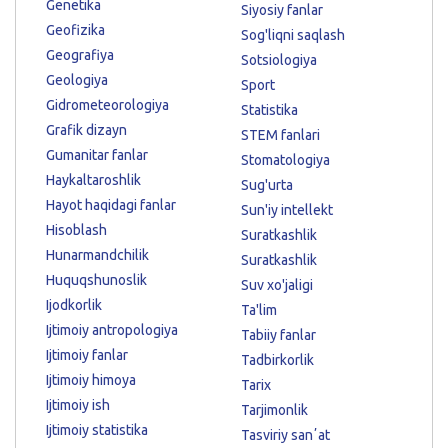
Genetika
Siyosiy fanlar
Geofizika
Sog'liqni saqlash
Geografiya
Sotsiologiya
Geologiya
Sport
Gidrometeorologiya
Statistika
Grafik dizayn
STEM fanlari
Gumanitar fanlar
Stomatologiya
Haykaltaroshlik
Sug'urta
Hayot haqidagi fanlar
Sun'iy intellekt
Hisoblash
Suratkashlik
Hunarmandchilik
Suratkashlik
Huquqshunoslik
Suv xo'jaligi
Ijodkorlik
Ta'lim
Ijtimoiy antropologiya
Tabiiy fanlar
Ijtimoiy fanlar
Tadbirkorlik
Ijtimoiy himoya
Tarix
Ijtimoiy ish
Tarjimonlik
Ijtimoiy statistika
Tasviriy sanʼat