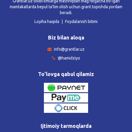
Grantlar.uz tolibi ilmlarga mashriqdan mag’ribgacha bo’lgan
mamlakatlarda bepul ta’lim olish uchun grant topishda yordam
beradi.
Loyiha haqida
Foydalanish bitimi
Biz bilan aloqa
info@grantlar.uz
@hamidziyo
To'lovga qabul qilamiz
Ijtimoiy tarmoqlarda