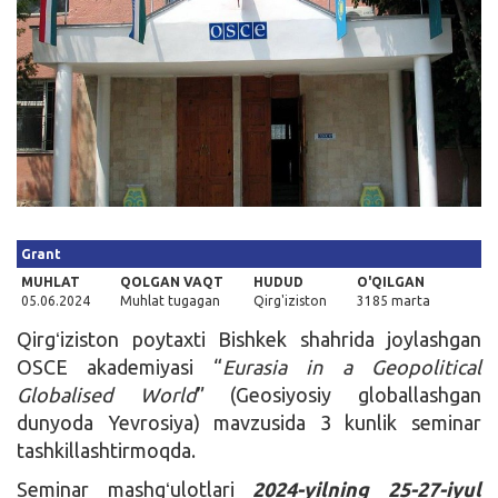
Kirish
Grant
MUHLAT
QOLGAN VAQT
HUDUD
O'QILGAN
05.06.2024
Muhlat tugagan
Qirg'iziston
3185 marta
Qirgʻiziston poytaxti Bishkek shahrida joylashgan
OSCE akademiyasi “
Eurasia in a Geopolitical
Globalised World
” (Geosiyosiy globallashgan
dunyoda Yevrosiya) mavzusida 3 kunlik seminar
tashkillashtirmoqda.
Seminar mashgʻulotlari
2024-yilning 25-27-iyul