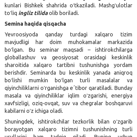
kunlari Bishkek shahrida oʻtkaziladi. Mashgʻulotlar
toʻliq
ingliz tilida
olib boriladi.
Semina haqida qisqacha
Yevroosiyoda qanday turdagi xalqaro tizim
mavjudligi har doim muhokamalar markazida
boʻlgan. Bu seminar maqsadi – ishtirokchilarga
globallashuv va geosiyosat orasidagi keskinlik
sharoitida xalqaro tartibni tushunishga yordam
berishdir. Seminarda bu keskinlik yanada aniqroq
boʻlishi mumkin boʻlgan turli masalalar va
qiyinchiliklarni oʻrganishga eʼtibor qaratiladi. Bunday
masala va qiyinchiliklar iqlim oʻzgarishi, energiya
xavfsizligi, oziq-ovqat, suv va chegralar boshqaruvi
kabilarni oʻz ichiga oladi.
Shuningdek, ishtirokchilar tezkorlik bilan oʻzgarib
borayotgan xalqaro tizimni tushunishning turli
usullarini ham tadqiq qiladi. Buning uchun