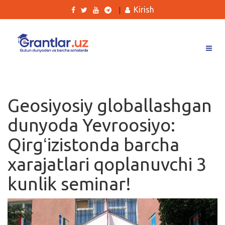
Kirish
|
Grantlar
Tanlovlar
Geosiyosiy globallashgan
Ishlar
dunyoda Yevroosiyo:
Kurslar
Qirgʻizistonda barcha
Blog
xarajatlari qoplanuvchi 3
Yana
kunlik seminar!
Qidirish