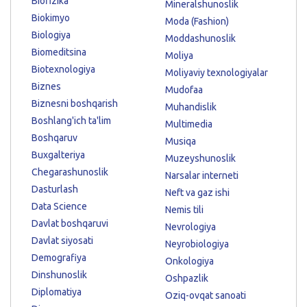
Biofizika
Mineralshunoslik
Biokimyo
Moda (Fashion)
Biologiya
Moddashunoslik
Biomeditsina
Moliya
Biotexnologiya
Moliyaviy texnologiyalar
Biznes
Mudofaa
Biznesni boshqarish
Muhandislik
Boshlang'ich ta'lim
Multimedia
Boshqaruv
Musiqa
Buxgalteriya
Muzeyshunoslik
Chegarashunoslik
Narsalar interneti
Dasturlash
Neft va gaz ishi
Data Science
Nemis tili
Davlat boshqaruvi
Nevrologiya
Davlat siyosati
Neyrobiologiya
Demografiya
Onkologiya
Dinshunoslik
Oshpazlik
Diplomatiya
Oziq-ovqat sanoati