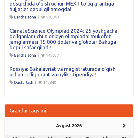
bosqichida oʻqish uchun MEXT toʻliq grantiga
hujjatlar qabul qilinmoqda!
Barcha soha
|
178840
ClimateScience Olympiad 2024: 25 yoshgacha
boʻlganlar uchun onlayn olimpiada: mukofot
jamgʻarmasi 15 000 dollar va gʻoliblar Bakuga
bepul safar qiladi!
Barcha soha
|
149637
Rossiya: Bakalavriat va magistraturada o’qish
uchun to’liq grant va oylik stipendiya!
Dasturlash
|
143840
Grantlar taqvimi
Avgust 2026