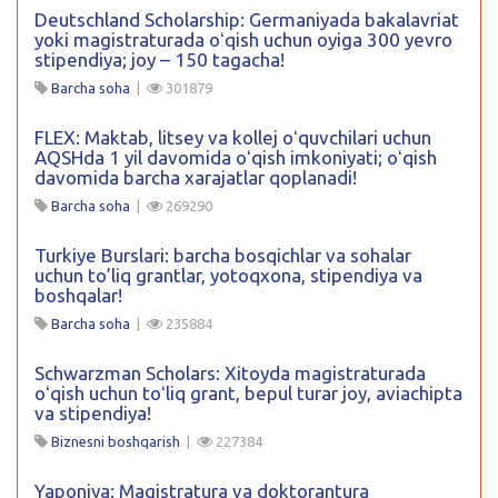
Deutschland Scholarship: Germaniyada bakalavriat
yoki magistraturada oʻqish uchun oyiga 300 yevro
stipendiya; joy – 150 tagacha!
Barcha soha
|
301879
FLEX: Maktab, litsey va kollej oʻquvchilari uchun
AQSHda 1 yil davomida oʻqish imkoniyati; oʻqish
davomida barcha xarajatlar qoplanadi!
Barcha soha
|
269290
Turkiye Burslari: barcha bosqichlar va sohalar
uchun to’liq grantlar, yotoqxona, stipendiya va
boshqalar!
Barcha soha
|
235884
Schwarzman Scholars: Xitoyda magistraturada
oʻqish uchun toʻliq grant, bepul turar joy, aviachipta
va stipendiya!
Biznesni boshqarish
|
227384
Yaponiya: Magistratura va doktorantura