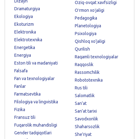
Dizayn
Oziq-ovqat xavfsizligi
Dramaturgiya
Oʻrmon xoʻjaligi
Ekologiya
Pedagogika
Ekoturizm
Planetologiya
Elektronika
Psixologiya
Elektrotexnika
Qishloq xo'jaligi
Energetika
Qurilish
Energiya
Raqamli texnologiyalar
Eston tili va madaniyati
Raqqoslik
Falsafa
Rassomchilik
Fan va texnologiyalar
Robototexnika
Fanlar
Rus tili
Farmatsevtika
Salomatlik
Filologiya va lingvistika
San'at
Fizika
San'at tarixi
Fransuz tili
Savodxonlik
Fuqarolik muhandisligi
Shaharsozlik
Gender tadqiqotlari
She'riyat