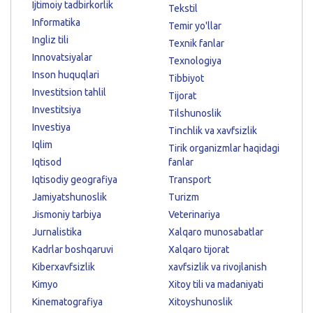
Ijtimoiy tadbirkorlik
Tekstil
Informatika
Temir yo'llar
Ingliz tili
Texnik fanlar
Innovatsiyalar
Texnologiya
Inson huquqlari
Tibbiyot
Investitsion tahlil
Tijorat
Investitsiya
Tilshunoslik
Investiya
Tinchlik va xavfsizlik
Iqlim
Tirik organizmlar haqidagi
Iqtisod
fanlar
Iqtisodiy geografiya
Transport
Jamiyatshunoslik
Turizm
Jismoniy tarbiya
Veterinariya
Jurnalistika
Xalqaro munosabatlar
Kadrlar boshqaruvi
Xalqaro tijorat
Kiberxavfsizlik
xavfsizlik va rivojlanish
Kimyo
Xitoy tili va madaniyati
Kinematografiya
Xitoyshunoslik