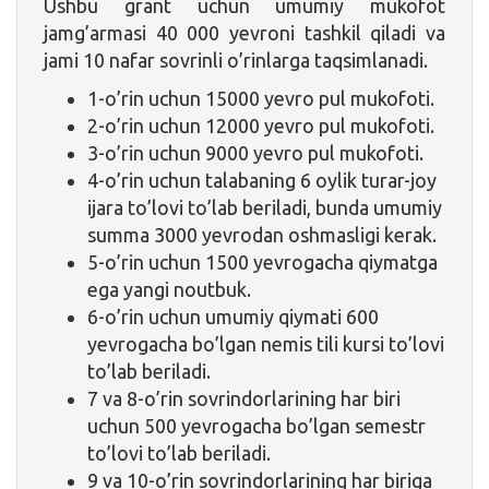
Ushbu grant uchun umumiy mukofot
jamg’armasi 40 000 yevroni tashkil qiladi va
jami 10 nafar sovrinli o’rinlarga taqsimlanadi.
1-o’rin uchun 15000 yevro pul mukofoti.
2-o’rin uchun 12000 yevro pul mukofoti.
3-o’rin uchun 9000 yevro pul mukofoti.
4-o’rin uchun talabaning 6 oylik turar-joy
ijara to’lovi to’lab beriladi, bunda umumiy
summa 3000 yevrodan oshmasligi kerak.
5-o’rin uchun 1500 yevrogacha qiymatga
ega yangi noutbuk.
6-o’rin uchun umumiy qiymati 600
yevrogacha bo’lgan nemis tili kursi to’lovi
to’lab beriladi.
7 va 8-o’rin sovrindorlarining har biri
uchun 500 yevrogacha bo’lgan semestr
to’lovi to’lab beriladi.
9 va 10-o’rin sovrindorlarining har biriga