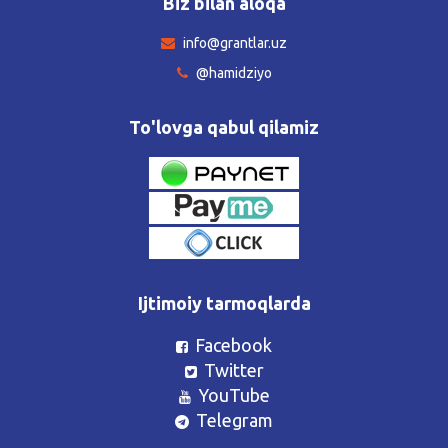
Biz bilan aloqa
info@grantlar.uz
@hamidziyo
To'lovga qabul qilamiz
Ijtimoiy tarmoqlarda
Facebook
Twitter
YouTube
Telegram