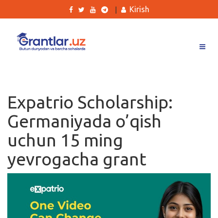
Kirish
|
Grantlar
Tanlovlar
Expatrio Scholarship:
Ishlar
Germaniyada o’qish
Kurslar
uchun 15 ming
Blog
yevrogacha grant
Yana
Qidirish