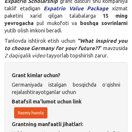
Expatrio Scholarship
grant dasturi shu kompaniya
taklif etadigan
Expatrio Value Package
xizmat
paketini xarid qilgan talabalarga
15 ming
yevrogacha
pul mukofoti va
boshqa sovrinlarni
yutib olish imkoni beradi.
Tanlovda ishtirok etish uchun
“What inspired you
to choose Germany for your future??
” mavzusida
2 daqiqalik video
tayyorlab topshirish zarur.
Grant kimlar uchun?
Germaniyada istalgan bosqichda oʻqishni
rejalashtirayotganlar uchun
Batafsil ma'lumot uchun link
Rasmiy havola
Grantning manfaatli jihatlari: