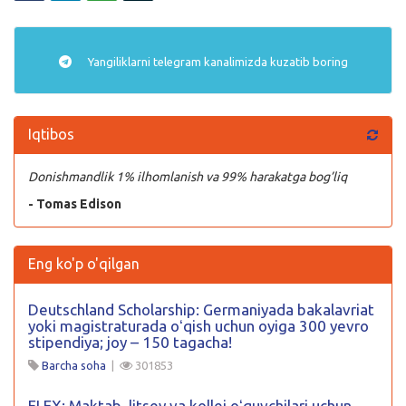
Yangiliklarni
telegram
kanalimizda kuzatib boring
Iqtibos
Donishmandlik 1% ilhomlanish va 99% harakatga bog’liq
- Tomas Edison
Eng ko'p o'qilgan
Deutschland Scholarship: Germaniyada bakalavriat
yoki magistraturada oʻqish uchun oyiga 300 yevro
stipendiya; joy – 150 tagacha!
Barcha soha
|
301853
FLEX: Maktab, litsey va kollej oʻquvchilari uchun