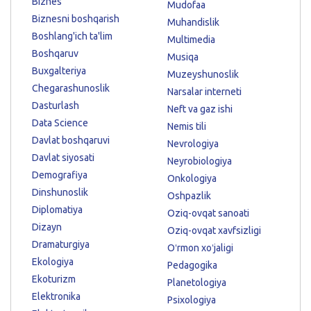
Biznes
Mudofaa
Biznesni boshqarish
Muhandislik
Boshlang'ich ta'lim
Multimedia
Boshqaruv
Musiqa
Buxgalteriya
Muzeyshunoslik
Chegarashunoslik
Narsalar interneti
Dasturlash
Neft va gaz ishi
Data Science
Nemis tili
Davlat boshqaruvi
Nevrologiya
Davlat siyosati
Neyrobiologiya
Demografiya
Onkologiya
Dinshunoslik
Oshpazlik
Diplomatiya
Oziq-ovqat sanoati
Dizayn
Oziq-ovqat xavfsizligi
Dramaturgiya
Oʻrmon xoʻjaligi
Ekologiya
Pedagogika
Ekoturizm
Planetologiya
Elektronika
Psixologiya