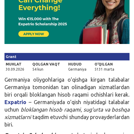
Kirish
Grant
MUHLAT
QOLGAN VAQT
HUDUD
O'QILGAN
30.09.2026
54 kun
Germaniya
5131 marta
Germaniya oliygohlariga o’qishga kirgan talabalar
Germaniya tomonidan tan olinadigan xizmatlardan
biri orqali bloklangan hisob raqami ochishlari kerak.
Expatrio
– Germaniyada o’qish niyatidagi talabalar
uchun
bloklangan hisob raqami, sug’urta va boshqa
xizmatlarni
taqdim etuvchi shunday provayderlardan
biri.