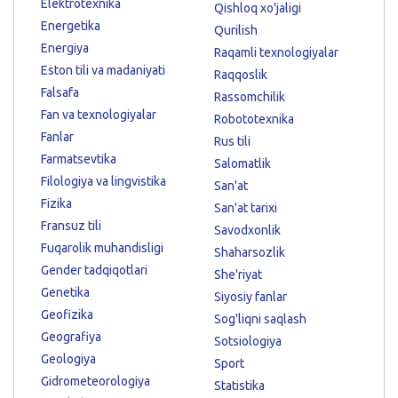
Elektrotexnika
Qishloq xo'jaligi
Energetika
Qurilish
Energiya
Raqamli texnologiyalar
Eston tili va madaniyati
Raqqoslik
Falsafa
Rassomchilik
Fan va texnologiyalar
Robototexnika
Fanlar
Rus tili
Farmatsevtika
Salomatlik
Filologiya va lingvistika
San'at
Fizika
San'at tarixi
Fransuz tili
Savodxonlik
Fuqarolik muhandisligi
Shaharsozlik
Gender tadqiqotlari
She'riyat
Genetika
Siyosiy fanlar
Geofizika
Sog'liqni saqlash
Geografiya
Sotsiologiya
Geologiya
Sport
Gidrometeorologiya
Statistika