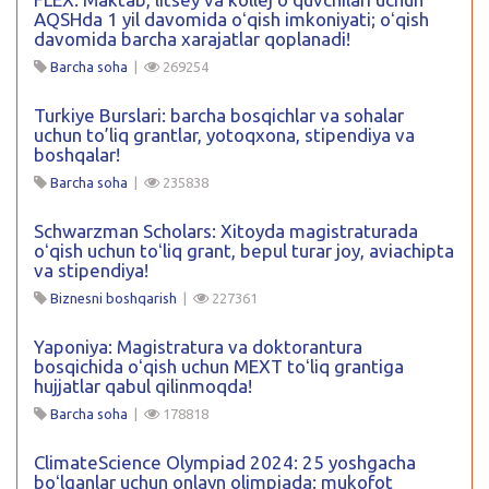
AQSHda 1 yil davomida oʻqish imkoniyati; oʻqish
davomida barcha xarajatlar qoplanadi!
Barcha soha
|
269254
Turkiye Burslari: barcha bosqichlar va sohalar
uchun to’liq grantlar, yotoqxona, stipendiya va
boshqalar!
Barcha soha
|
235838
Schwarzman Scholars: Xitoyda magistraturada
oʻqish uchun toʻliq grant, bepul turar joy, aviachipta
va stipendiya!
Biznesni boshqarish
|
227361
Yaponiya: Magistratura va doktorantura
bosqichida oʻqish uchun MEXT toʻliq grantiga
hujjatlar qabul qilinmoqda!
Barcha soha
|
178818
ClimateScience Olympiad 2024: 25 yoshgacha
boʻlganlar uchun onlayn olimpiada: mukofot