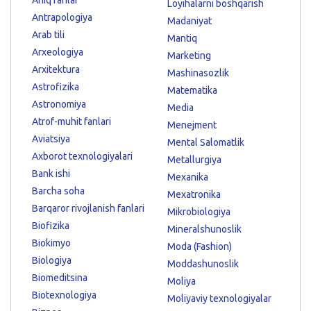
Loyihalarni boshqarish
Antrapologiya
Madaniyat
Arab tili
Mantiq
Arxeologiya
Marketing
Arxitektura
Mashinasozlik
Astrofizika
Matematika
Astronomiya
Media
Atrof-muhit fanlari
Menejment
Aviatsiya
Mental Salomatlik
Axborot texnologiyalari
Metallurgiya
Bank ishi
Mexanika
Barcha soha
Mexatronika
Barqaror rivojlanish fanlari
Mikrobiologiya
Biofizika
Mineralshunoslik
Biokimyo
Moda (Fashion)
Biologiya
Moddashunoslik
Biomeditsina
Moliya
Biotexnologiya
Moliyaviy texnologiyalar