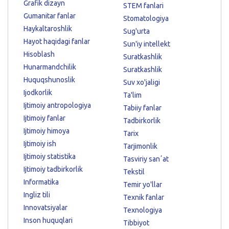
Grafik dizayn
STEM fanlari
Gumanitar fanlar
Stomatologiya
Haykaltaroshlik
Sug'urta
Hayot haqidagi fanlar
Sun'iy intellekt
Hisoblash
Suratkashlik
Hunarmandchilik
Suratkashlik
Huquqshunoslik
Suv xo'jaligi
Ijodkorlik
Ta'lim
Ijtimoiy antropologiya
Tabiiy fanlar
Ijtimoiy fanlar
Tadbirkorlik
Ijtimoiy himoya
Tarix
Ijtimoiy ish
Tarjimonlik
Ijtimoiy statistika
Tasviriy sanʼat
Ijtimoiy tadbirkorlik
Tekstil
Informatika
Temir yo'llar
Ingliz tili
Texnik fanlar
Innovatsiyalar
Texnologiya
Inson huquqlari
Tibbiyot