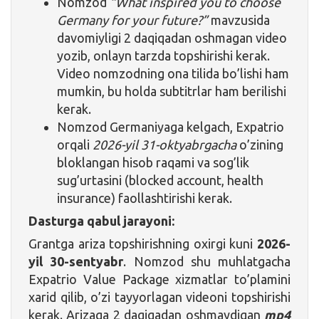
Nomzod
“What inspired you to choose
Germany for your future?”
mavzusida
davomiyligi 2 daqiqadan oshmagan video
yozib, onlayn tarzda topshirishi kerak.
Video nomzodning ona tilida bo’lishi ham
mumkin, bu holda subtitrlar ham berilishi
kerak.
Nomzod Germaniyaga kelgach, Expatrio
orqali
2026-yil 31-oktyabrgacha
o’zining
bloklangan hisob raqami va sog’lik
sug’urtasini (blocked account, health
insurance) faollashtirishi kerak.
Dasturga qabul jarayoni:
Grantga ariza topshirishning oxirgi kuni
2026-
yil 30-sentyabr
. Nomzod shu muhlatgacha
Expatrio Value Package xizmatlar to’plamini
xarid qilib, o’zi tayyorlagan videoni topshirishi
kerak. Arizaga 2 daqiqadan oshmaydigan
mp4