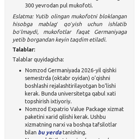
300 yevrodan pul mukofoti.
Eslatma: Yutib olingan mukofotni bloklangan
hisobga mablagʻ qoʻyish uchun ishlatib
boʻlmaydi, mukofotlar faqat Germaniyaga
yetib borgandan keyin taqdim etiladi.
Talablar:
Talablar quyidagicha:
Nomzod Germaniyada 2026-yil qishki
semestrda (oktabr oyidan) o’qishni
boshlashi rejalashtirilayotgan bo’lishi
kerak. Bunda universitetga qabul xati
topshirish ixtiyoriy.
Nomzod Expatrio Value Package xizmat
paketini xarid qilishi kerak. Ushbu
xizmatning narxi va boshqa tafsilotlar
bilan
bu yerda
tanishing.