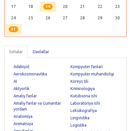
17
18
20
21
22
23
19
24
25
26
27
28
29
30
31
Sohalar
Davlatlar
Adabiyot
Kompyuter fanlari
Aerokosmonavtika
Kompyuter muhandisligi
AI
Koreys tili
Aktyorlik
Kriminologiya
Amaliy fanlar
Kutubxona ishi
Amaliy fanlar va Gumanitar
Laboratoriya ishi
yordam
Leksikografiya
Anatomiya
Lingvistika
Animatsiya
Logistika
Aniq fanlar