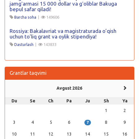
jamgʻarmasi 15 000 dollar va gʻoliblar Bakuga
bepul safar qiladi!
Barcha soha
|
149606
Rossiya: Bakalavriat va magistraturada o’qish
uchun to’liq grant va oylik stipendiya!
Dasturlash
|
143833
Grantlar taqvimi
Avgust 2026
Du
Se
Ch
Pa
Ju
Sh
Ya
1
2
3
4
5
6
8
9
7
10
11
12
13
14
15
16