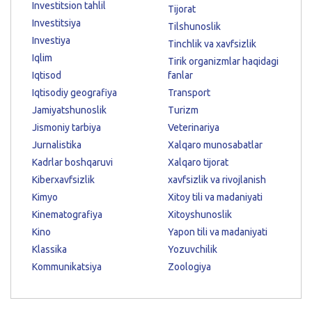
Investitsion tahlil
Tijorat
Investitsiya
Tilshunoslik
Investiya
Tinchlik va xavfsizlik
Iqlim
Tirik organizmlar haqidagi
Iqtisod
fanlar
Iqtisodiy geografiya
Transport
Jamiyatshunoslik
Turizm
Jismoniy tarbiya
Veterinariya
Jurnalistika
Xalqaro munosabatlar
Kadrlar boshqaruvi
Xalqaro tijorat
Kiberxavfsizlik
xavfsizlik va rivojlanish
Kimyo
Xitoy tili va madaniyati
Kinematografiya
Xitoyshunoslik
Kino
Yapon tili va madaniyati
Klassika
Yozuvchilik
Kommunikatsiya
Zoologiya