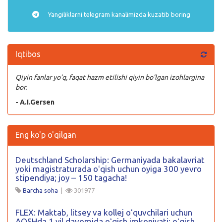
Yangiliklarni
telegram
kanalimizda kuzatib boring
Iqtibos
Qiyin fanlar yo’q, faqat hazm etilishi qiyin bo’lgan izohlargina
bor.
- A.I.Gersen
Eng ko'p o'qilgan
Deutschland Scholarship: Germaniyada bakalavriat
yoki magistraturada oʻqish uchun oyiga 300 yevro
stipendiya; joy – 150 tagacha!
Barcha soha
|
301977
FLEX: Maktab, litsey va kollej oʻquvchilari uchun
AQSHda 1 yil davomida oʻqish imkoniyati; oʻqish