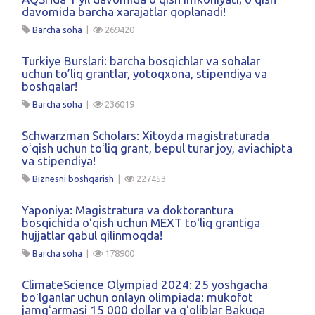
davomida barcha xarajatlar qoplanadi!
Barcha soha
|
269420
Turkiye Burslari: barcha bosqichlar va sohalar
uchun to’liq grantlar, yotoqxona, stipendiya va
boshqalar!
Barcha soha
|
236019
Schwarzman Scholars: Xitoyda magistraturada
oʻqish uchun toʻliq grant, bepul turar joy, aviachipta
va stipendiya!
Biznesni boshqarish
|
227453
Yaponiya: Magistratura va doktorantura
bosqichida oʻqish uchun MEXT toʻliq grantiga
hujjatlar qabul qilinmoqda!
Barcha soha
|
178900
ClimateScience Olympiad 2024: 25 yoshgacha
boʻlganlar uchun onlayn olimpiada: mukofot
jamgʻarmasi 15 000 dollar va gʻoliblar Bakuga