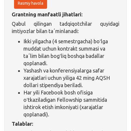
Rasmiy havola
Grantning manfaatli jihatlari:
Qabul qilingan tadqiqotchilar quyidagi
imtiyozlar bilan taʼminlanadi:
Ikki yilgacha (4 semestrgacha) boʻlga
muddat uchun kontrakt summasi va
taʼlim bilan bogʻliq boshqa badallar
qoplanadi.
Yashash va konferensiyalarga safar
xarajatlari uchun yiliga 42 ming AQSH
dollari stipendiya beriladi.
Har yili Facebook bosh ofisiga
oʻtkaziladigan Fellowship sammitida
ishtirok etish imkoniyati (xarajatlar
qoplanadi).
Talablar: