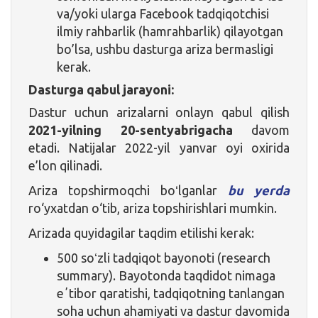
va/yoki ularga Facebook tadqiqotchisi
ilmiy rahbarlik (hamrahbarlik) qilayotgan
bo’lsa, ushbu dasturga ariza bermasligi
kerak.
Dasturga qabul jarayoni:
Dastur uchun arizalarni onlayn qabul qilish
2021-yilning 20-sentyabrigacha
davom
etadi. Natijalar 2022-yil yanvar oyi oxirida
e’lon qilinadi.
Ariza topshirmoqchi boʻlganlar
bu yerda
ro‘yxatdan o‘tib, ariza topshirishlari mumkin.
Arizada quyidagilar taqdim etilishi kerak:
500 soʻzli tadqiqot bayonoti (research
summary). Bayotonda taqdidot nimaga
eʼtibor qaratishi, tadqiqotning tanlangan
soha uchun ahamiyati va dastur davomida