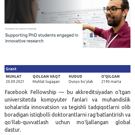
Kirish
Grant
MUHLAT
QOLGAN VAQT
HUDUD
O'QILGAN
20.09.2021
Muhlat tugagan
Dunyo bo'ylab
2190 marta
Facebook Fellowship — bu akkreditsiyadan o‘tgan
universitetda kompyuter fanlari va muhandislik
sohalarida innovatsion va tegishli tadqiqotlarni olib
boradigan istiqbolli doktorantlarni ragʻbatlantirish va
qoʻllab-quvvatlash uchun moʻljallangan global
dastur.