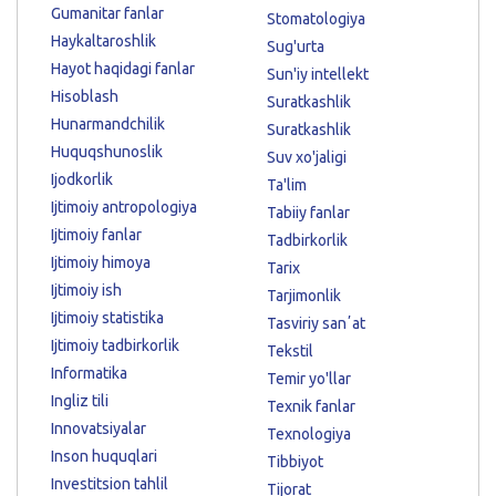
Gumanitar fanlar
Stomatologiya
Haykaltaroshlik
Sug'urta
Hayot haqidagi fanlar
Sun'iy intellekt
Hisoblash
Suratkashlik
Hunarmandchilik
Suratkashlik
Huquqshunoslik
Suv xo'jaligi
Ijodkorlik
Ta'lim
Ijtimoiy antropologiya
Tabiiy fanlar
Ijtimoiy fanlar
Tadbirkorlik
Ijtimoiy himoya
Tarix
Ijtimoiy ish
Tarjimonlik
Ijtimoiy statistika
Tasviriy sanʼat
Ijtimoiy tadbirkorlik
Tekstil
Informatika
Temir yo'llar
Ingliz tili
Texnik fanlar
Innovatsiyalar
Texnologiya
Inson huquqlari
Tibbiyot
Investitsion tahlil
Tijorat