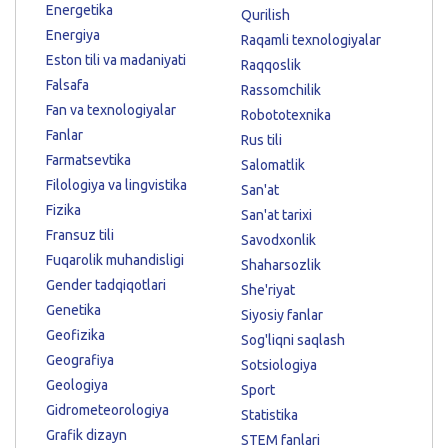
Energetika
Qurilish
Energiya
Raqamli texnologiyalar
Eston tili va madaniyati
Raqqoslik
Falsafa
Rassomchilik
Fan va texnologiyalar
Robototexnika
Fanlar
Rus tili
Farmatsevtika
Salomatlik
Filologiya va lingvistika
San'at
Fizika
San'at tarixi
Fransuz tili
Savodxonlik
Fuqarolik muhandisligi
Shaharsozlik
Gender tadqiqotlari
She'riyat
Genetika
Siyosiy fanlar
Geofizika
Sog'liqni saqlash
Geografiya
Sotsiologiya
Geologiya
Sport
Gidrometeorologiya
Statistika
Grafik dizayn
STEM fanlari