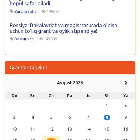
bepul safar qiladi!
Barcha soha
|
149684
Rossiya: Bakalavriat va magistraturada o’qish
uchun to’liq grant va oylik stipendiya!
Dasturlash
|
143886
Grantlar taqvimi
Avgust 2026
Du
Se
Ch
Pa
Ju
Sh
Ya
1
2
3
4
5
6
7
9
8
10
11
12
13
14
15
16