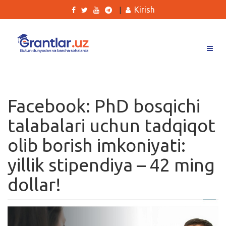
Kirish
|
Grantlar
Tanlovlar
Facebook: PhD bosqichi
Ishlar
talabalari uchun tadqiqot
Kurslar
olib borish imkoniyati:
Blog
yillik stipendiya – 42 ming
Yana
dollar!
Qidirish