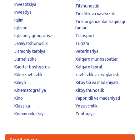
Investitsiya
Tilshunoslik
Investiya
Tinchlik va xavfsizlik
Iqlim
Tirik organizmlar haqidagi
Iqtisod
fanlar
Iqtisodiy geografiya
Transport
Jamiyatshunoslik
Turizm
Jismoniy tarbiya
Veterinariya
Jurnalistika
Xalqaro munosabatlar
Kadrlar boshqaruvi
Xalqaro tijorat
Kiberxavfsizlik
xavfsizlik va rivojlanish
Kimyo
Xitoy tili va madaniyati
Kinematografiya
Xitoyshunoslik
Kino
Yapon tili va madaniyati
Klassika
Yozuvchilik
Kommunikatsiya
Zoologiya