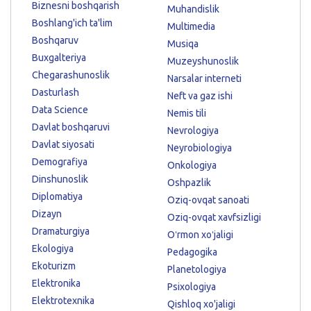
Biznesni boshqarish
Muhandislik
Boshlang'ich ta'lim
Multimedia
Boshqaruv
Musiqa
Buxgalteriya
Muzeyshunoslik
Chegarashunoslik
Narsalar interneti
Dasturlash
Neft va gaz ishi
Data Science
Nemis tili
Davlat boshqaruvi
Nevrologiya
Davlat siyosati
Neyrobiologiya
Demografiya
Onkologiya
Dinshunoslik
Oshpazlik
Diplomatiya
Oziq-ovqat sanoati
Dizayn
Oziq-ovqat xavfsizligi
Dramaturgiya
Oʻrmon xoʻjaligi
Ekologiya
Pedagogika
Ekoturizm
Planetologiya
Elektronika
Psixologiya
Elektrotexnika
Qishloq xo'jaligi