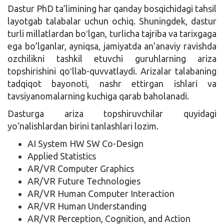
Dastur PhD ta’limining har qanday bosqichidagi tahsil
layotgab talabalar uchun ochiq. Shuningdek, dastur
turli millatlardan boʻlgan, turlicha tajriba va tarixgaga
ega bo’lganlar, ayniqsa, jamiyatda an’anaviy ravishda
ozchilikni tashkil etuvchi guruhlarning ariza
topshirishini qoʻllab-quvvatlaydi. Arizalar talabaning
tadqiqot bayonoti, nashr ettirgan ishlari va
tavsiyanomalarning kuchiga qarab baholanadi.
Dasturga ariza topshiruvchilar quyidagi
yo‘nalishlardan birini tanlashlari lozim.
AI System HW SW Co-Design
Applied Statistics
AR/VR Computer Graphics
AR/VR Future Technologies
AR/VR Human Computer Interaction
AR/VR Human Understanding
AR/VR Perception, Cognition, and Action