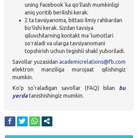
uning Facebookʼka qoʻllash mumkinligi
aniq yoritib berilishi kerak.
2 ta tavsiyanoma, bittasi ilmiy rahbardan
boʻlishi kerak. Sizdan tavsiya
qiluvchilarning kontakt maʼlumotlari
soʻraladi va ularga tavsiyanomani
topshirish uchun tegishli shakl yuboriladi.
Savollar yuzasidan
academicrelations@fb.com
elektron manziliga murojaat qilishingiz
mumkin.
Ko‘p so’raladigan savollar (FAQ) bilan
bu
yerda
tanishishingiz mumkin.