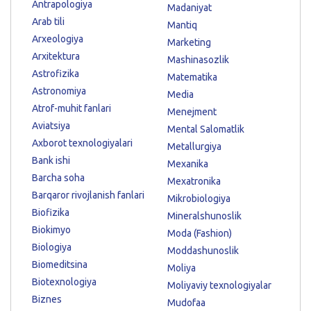
Antrapologiya
Madaniyat
Arab tili
Mantiq
Arxeologiya
Marketing
Arxitektura
Mashinasozlik
Astrofizika
Matematika
Astronomiya
Media
Atrof-muhit fanlari
Menejment
Aviatsiya
Mental Salomatlik
Axborot texnologiyalari
Metallurgiya
Bank ishi
Mexanika
Barcha soha
Mexatronika
Barqaror rivojlanish fanlari
Mikrobiologiya
Biofizika
Mineralshunoslik
Biokimyo
Moda (Fashion)
Biologiya
Moddashunoslik
Biomeditsina
Moliya
Biotexnologiya
Moliyaviy texnologiyalar
Biznes
Mudofaa