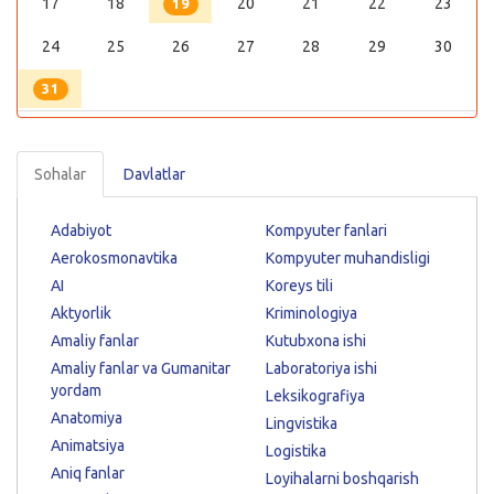
17
18
20
21
22
23
19
24
25
26
27
28
29
30
31
Sohalar
Davlatlar
Adabiyot
Kompyuter fanlari
Aerokosmonavtika
Kompyuter muhandisligi
AI
Koreys tili
Aktyorlik
Kriminologiya
Amaliy fanlar
Kutubxona ishi
Amaliy fanlar va Gumanitar
Laboratoriya ishi
yordam
Leksikografiya
Anatomiya
Lingvistika
Animatsiya
Logistika
Aniq fanlar
Loyihalarni boshqarish