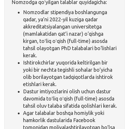
Nomzodga qoʻyilgan talablar quyidagicha:
Nomzodlar stipendiya boshlangunga
qadar, ya’ni 2022-yil kuziga qadar
akkreditatsiyalangan universitetga
(mamlakatidan qat’i nazar) o‘qishga
kirgan, toʻliq oʻqish (full-time) asosda
tahsil olayotgan PhD talabalari bo‘lishlari
kerak.
Ishtirokchirlar yuqorida keltirilgan bir
yoki bir nechta tegishli sohalar bo’yicha
olib borilayotgan tadqiqotlarda ishtirok
etishlari kerak.
Dastur imtiyozlarini olish uchun dastur
davomida toʻliq oʻqish (full-time) asosda
tahsil oluv talaba sifatida qolishlari kerak.
Agar talabalar boshqa homiylik yoki
hamkorlik dastularida Facebook
tomonidan moliyalashtirilayotgan bo’lsa