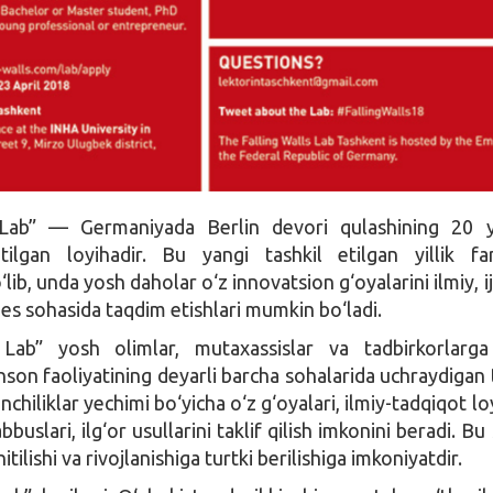
 Lab” — Germaniyada Berlin devori qulashining 20 yi
atilgan loyihadir. Bu yangi tashkil etilgan yillik fa
lib, unda yosh daholar o‘z innovatsion g‘oyalarini ilmiy, i
es sohasida taqdim etishlari mumkin bo‘ladi.
 Lab” yosh olimlar, mutaxassislar va tadbirkorlarg
son faoliyatining deyarli barcha sohalarida uchraydigan tu
hiliklar yechimi bo‘yicha o‘z g‘oyalari, ilmiy-tadqiqot loy
bbuslari, ilg‘or usullarini taklif qilish imkonini beradi. Bu
itilishi va rivojlanishiga turtki berilishiga imkoniyatdir.