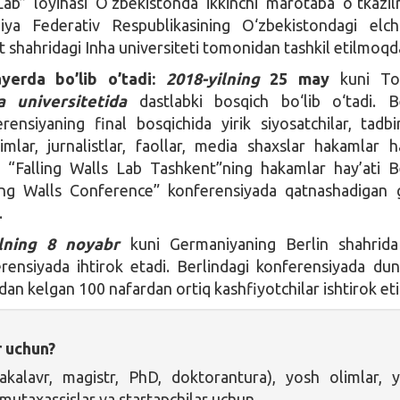
Lab” loyihasi O‘zbekistonda ikkinchi marotaba o‘tkazi
ya Federativ Respublikasining O‘zbekistondagi elch
shahridagi Inha universiteti tomonidan tashkil etilmoqd
erda bo’lib o’tadi:
2018-yilning
25 may
kuni To
a universitetida
dastlabki bosqich bo‘lib o‘tadi. B
rensiyaning final bosqichida yirik siyosatchilar, tadbir
limlar, jurnalistlar, faollar, media shaxslar hakamlar ha
i. “Falling Walls Lab Tashkent”ning hakamlar hay’ati B
ling Walls Conference” konferensiyada qatnashadigan g
.
lning 8 noyabr
kuni Germaniyaning Berlin shahrida 
rensiyada ihtirok etadi. Berlindagi konferensiyada du
idan kelgan 100 nafardan ortiq kashfiyotchilar ishtirok eti
r uchun?
bakalavr, magistr, PhD, doktorantura), yosh olimlar, 
 mutaxassislar va startapchilar uchun