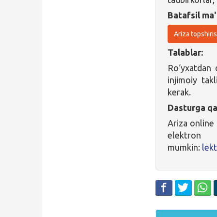
Batafsil ma'
Ariza topshiri
Talablar:
Ro‘yxatdan o
injimoiy tak
kerak.
Dasturga qa
Ariza online
elektron
mumkin:
lek