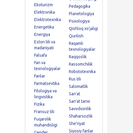
Ekoturizm
Pedagogika
Elektronika
Planetologiya
Elektrotexnika
Psixologiya
Energetika
Qishloq xo'jaligi
Energiya
Qurilish
Eston tili va
Raqamli
madaniyati
texnologiyalar
Falsafa
Raqqoslik
Fan va
Rassomchilik
texnologiyalar
Robototexnika
Fanlar
Rus tili
Farmatsevtika
Salomatlik
Filologiya va
San'at
lingvistika
San'at tarixi
Fizika
Savodxonlik
Fransuz tili
Shaharsozlik
Fuqarolik
She'riyat
muhandisligi
Siyosiy fanlar
Gender