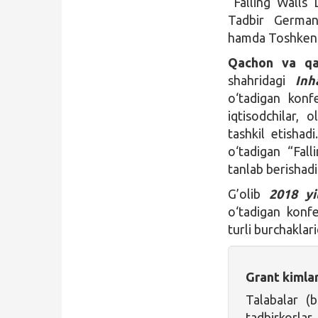
“Falling Walls 
Tadbir Germani
hamda Toshkent 
Qachon va qay
shahridagi
Inh
o‘tadigan konfe
iqtisodchilar, o
tashkil etishad
o‘tadigan “Fal
tanlab berishadi
G’olib
2018 yi
o‘tadigan konfe
turli burchaklar
Grant kimla
Talabalar (
tadbirkorlar,