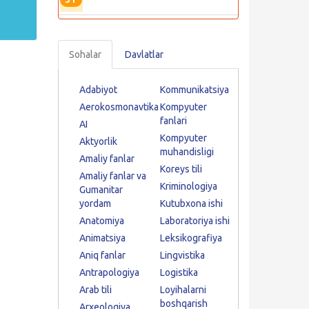
Sohalar
Davlatlar
Adabiyot
Kommunikatsiya
Aerokosmonavtika
Kompyuter
fanlari
AI
Kompyuter
Aktyorlik
muhandisligi
Amaliy fanlar
Koreys tili
Amaliy fanlar va
Kriminologiya
Gumanitar
yordam
Kutubxona ishi
Anatomiya
Laboratoriya ishi
Animatsiya
Leksikografiya
Aniq fanlar
Lingvistika
Antrapologiya
Logistika
Arab tili
Loyihalarni
boshqarish
Arxeologiya