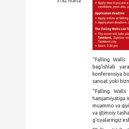
3782 marta
Qidirish
Kirish
“Falling Walls
bag‘ishlab yar
konferensiya bo‘
sanoat yoki bizn
“Falling Walls
hamjamiyatiga in
muammo va qiyinc
va ijtimoiy tasha
g‘oyalaringiz esh