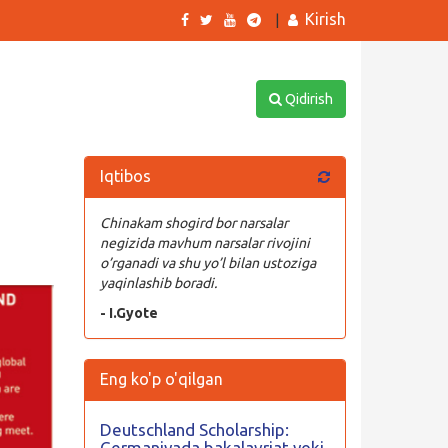
Kirish
|
Qidirish
Iqtibos
Chinakam shogird bor narsalar
negizida mavhum narsalar rivojini
o’rganadi va shu yo’l bilan ustoziga
yaqinlashib boradi.
- I.Gyote
Eng ko'p o'qilgan
Deutschland Scholarship:
Germaniyada bakalavriat yoki