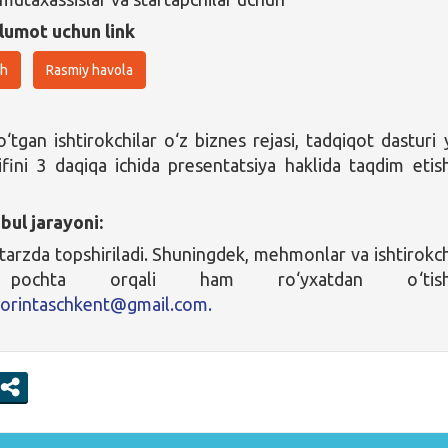
lumot uchun link
sh
Rasmiy havola
‘tgan ishtirokchilar o‘z biznes rejasi, tadqiqot dasturi 
lifini 3 daqiqa ichida presentatsiya haklida taqdim etish
bul jarayoni:
 tarzda topshiriladi. Shuningdek, mehmonlar va ishtirokch
 pochta orqali ham ro‘yxatdan o‘tishl
torintaschkent@gmail.com.