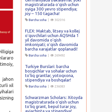
magistraturada oʻqish uchun
oyiga 300 yevro stipendiya;
joy – 150 tagacha!
Barcha soha
|
302016
FLEX: Maktab, litsey va kollej
oʻquvchilari uchun AQSHda 1
yil davomida oʻqish
imkoniyati; oʻqish davomida
barcha xarajatlar qoplanadi!
lligiga
Barcha soha
|
269492
nlararo
jtimoiy,
Turkiye Burslari: barcha
bosqichlar va sohalar uchun
to’liq grantlar, yotoqxona,
a jahon
stipendiya va boshqalar!
rli xil
Barcha soha
|
236083
ihalari
Schwarzman Scholars: Xitoyda
 sizning
magistraturada oʻqish uchun
toʻliq grant, bepul turar joy,
aviachipta va stipendiya!