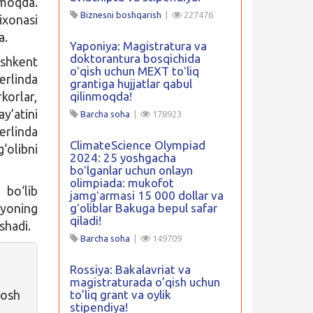
lmoqda.
Biznesni boshqarish
|
227476
ixonasi
a.
Yaponiya: Magistratura va
doktorantura bosqichida
shkent
oʻqish uchun MEXT toʻliq
erlinda
grantiga hujjatlar qabul
qilinmoqda!
korlar,
y’atini
Barcha soha
|
178923
erlinda
ClimateScience Olympiad
‘olibni
2024: 25 yoshgacha
boʻlganlar uchun onlayn
olimpiada: mukofot
bo‘lib
jamgʻarmasi 15 000 dollar va
gʻoliblar Bakuga bepul safar
nyoning
qiladi!
shadi.
Barcha soha
|
149709
Rossiya: Bakalavriat va
magistraturada o’qish uchun
to’liq grant va oylik
yosh
stipendiya!