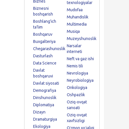
Biznes
texnologiyalar
Biznesni
Mudofaa
boshqarish
Muhandislik
Boshlang'ich
Multimedia
ta'lim
Musiqa
Boshqaruv
Muzeyshunoslik
Buxgalteriya
Narsalar
Chegarashunoslik
interneti
Dasturlash
Neft va gaz ishi
Data Science
Nemis tili
Davlat
Nevrologiya
boshqaruvi
Neyrobiologiya
Davlat siyosati
Onkologiya
Demografiya
Oshpazlik
Dinshunoslik
Oziq-ovqat
Diplomatiya
sanoati
Dizayn
Oziq-ovqat
Dramaturgiya
xavfsizligi
Ekologiya
Oʻrmon xoʻjaligi