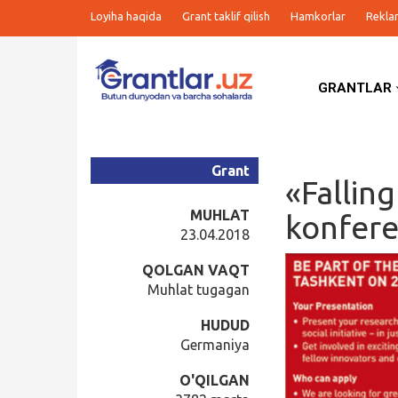
Loyiha haqida
Grant taklif qilish
Hamkorlar
Rekla
GRANTLAR
Grantlar
Tanlovlar
Grant
«Fallin
Ishlar
MUHLAT
konfere
23.04.2018
Kurslar
QOLGAN VAQT
Muhlat tugagan
Blog
HUDUD
Germaniya
Yana
O'QILGAN