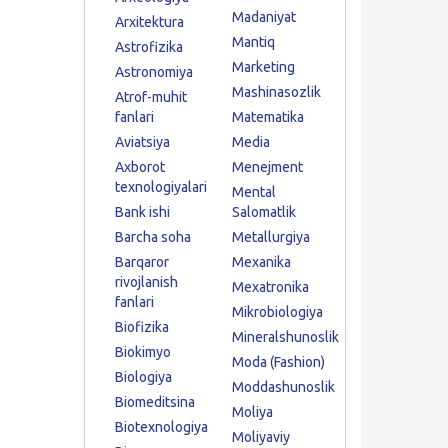
Madaniyat
Arxitektura
Mantiq
Astrofizika
Marketing
Astronomiya
Mashinasozlik
Atrof-muhit
fanlari
Matematika
Aviatsiya
Media
Axborot
Menejment
texnologiyalari
Mental
Bank ishi
Salomatlik
Barcha soha
Metallurgiya
Barqaror
Mexanika
rivojlanish
Mexatronika
fanlari
Mikrobiologiya
Biofizika
Mineralshunoslik
Biokimyo
Moda (Fashion)
Biologiya
Moddashunoslik
Biomeditsina
Moliya
Biotexnologiya
Moliyaviy