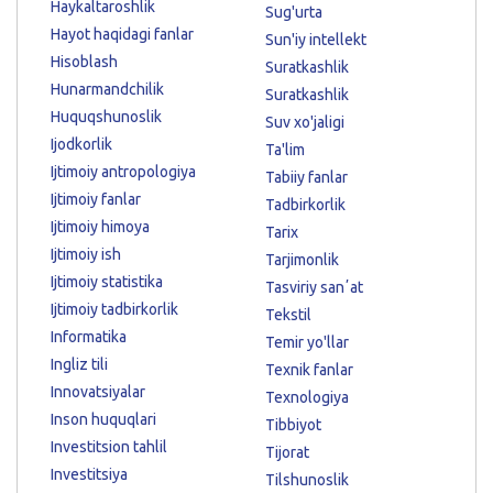
Haykaltaroshlik
Sug'urta
Hayot haqidagi fanlar
Sun'iy intellekt
Hisoblash
Suratkashlik
Hunarmandchilik
Suratkashlik
Huquqshunoslik
Suv xo'jaligi
Ijodkorlik
Ta'lim
Ijtimoiy antropologiya
Tabiiy fanlar
Ijtimoiy fanlar
Tadbirkorlik
Ijtimoiy himoya
Tarix
Ijtimoiy ish
Tarjimonlik
Ijtimoiy statistika
Tasviriy sanʼat
Ijtimoiy tadbirkorlik
Tekstil
Informatika
Temir yo'llar
Ingliz tili
Texnik fanlar
Innovatsiyalar
Texnologiya
Inson huquqlari
Tibbiyot
Investitsion tahlil
Tijorat
Investitsiya
Tilshunoslik