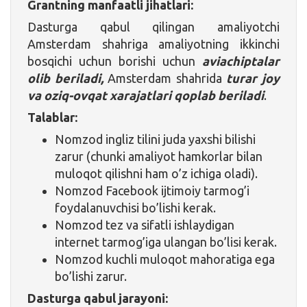
Grantning manfaatli jihatlari:
Dasturga qabul qilingan amaliyotchi
Amsterdam shahriga amaliyotning ikkinchi
bosqichi uchun borishi uchun
aviachiptalar
olib beriladi,
Amsterdam shahrida
turar joy
va oziq-ovqat xarajatlari qoplab beriladi
.
Talablar:
Nomzod ingliz tilini juda yaxshi bilishi
zarur (chunki amaliyot hamkorlar bilan
muloqot qilishni ham o’z ichiga oladi).
Nomzod Facebook ijtimoiy tarmog’i
foydalanuvchisi bo’lishi kerak.
Nomzod tez va sifatli ishlaydigan
internet tarmog’iga ulangan bo’lisi kerak.
Nomzod kuchli muloqot mahoratiga ega
bo’lishi zarur.
Dasturga qabul jarayoni: