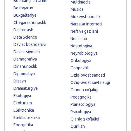
Boshlang'ich ta'lim
Multimedia
Boshqaruv
Musiqa
Buxgalteriya
Muzeyshunoslik
Chegarashunoslik
Narsalar interneti
Dasturlash
Neft va gaz ishi
Data Science
Nemis tili
Davlat boshqaruvi
Nevrologiya
Davlat siyosati
Neyrobiologiya
Demografiya
Onkologiya
Dinshunoslik
Oshpazlik
Diplomatiya
Oziq-ovqat sanoati
Dizayn
Oziq-ovqat xavfsizligi
Dramaturgiya
Oʻrmon xoʻjaligi
Ekologiya
Pedagogika
Ekoturizm
Planetologiya
Elektronika
Psixologiya
Elektrotexnika
Qishloq xo'jaligi
Energetika
Qurilish