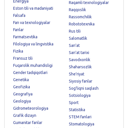
Energiya
Raqamli texnologiyalar
Eston tili va madaniyati
Raqqoslik
Falsafa
Rassomchilik
Fan va texnologiyalar
Robototexnika
Fanlar
Rus tili
Farmatsevtika
Salomatlik
Filologiya va lingvistika
San'at
Fizika
San'at tarixi
Fransuz tili
Savodxonlik
Fuqarolik muhandisligi
Shaharsozlik
Gender tadqiqotlari
She'riyat
Genetika
Siyosiy fanlar
Geofizika
Sog'liqni saqlash
Geografiya
Sotsiologiya
Geologiya
Sport
Gidrometeorologiya
Statistika
Grafik dizayn
STEM fanlari
Gumanitar fanlar
Stomatologiya