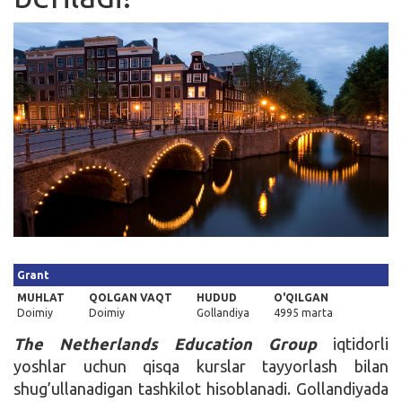
Kirish
Grant
MUHLAT
QOLGAN VAQT
HUDUD
O'QILGAN
Doimiy
Doimiy
Gollandiya
4995 marta
The Netherlands Education Group
iqtidorli
yoshlar uchun qisqa kurslar tayyorlash bilan
shug’ullanadigan tashkilot hisoblanadi. Gollandiyada