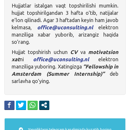
Hujjatlar istalgan vaqt topshirilishi mumkin.
hujjat topshirilgandan 3 hafta o’tib, natijalar
e’lon qilinadi. Agar 3 haftadan keyin ham javob
kelmasa,
office@uconsulting.nl
elektron
manziliga xabar yuborib, arizangiz haqida
so’rang.
Hujjat topshirish uchun
CV
va
motivatsion
xat
ni
office@uconsulting.nl
elektron
manziliga yuboring. Xatingizga
“Fellowship in
Amsterdam (Summer Internship)”
deb
sarlavha qo’ying.
Yangiliklarni
telegram
kanalimizda kuzatib boring