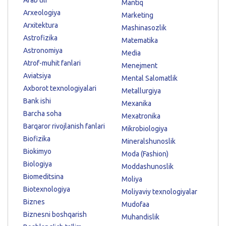
Mantiq
Arxeologiya
Marketing
Arxitektura
Mashinasozlik
Astrofizika
Matematika
Astronomiya
Media
Atrof-muhit fanlari
Menejment
Aviatsiya
Mental Salomatlik
Axborot texnologiyalari
Metallurgiya
Bank ishi
Mexanika
Barcha soha
Mexatronika
Barqaror rivojlanish fanlari
Mikrobiologiya
Biofizika
Mineralshunoslik
Biokimyo
Moda (Fashion)
Biologiya
Moddashunoslik
Biomeditsina
Moliya
Biotexnologiya
Moliyaviy texnologiyalar
Biznes
Mudofaa
Biznesni boshqarish
Muhandislik