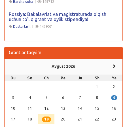
Barcha soha
|
149712
Rossiya: Bakalavriat va magistraturada o’qish
uchun to’liq grant va oylik stipendiya!
Dasturlash
|
143907
Grantlar taqvimi
Avgust 2026
Du
Se
Ch
Pa
Ju
Sh
Ya
1
2
3
4
5
6
7
8
9
10
11
12
13
14
15
16
17
18
20
21
22
23
19