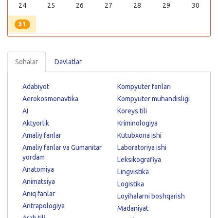
24
25
26
27
28
29
30
31
Sohalar
Davlatlar
Adabiyot
Kompyuter fanlari
Aerokosmonavtika
Kompyuter muhandisligi
AI
Koreys tili
Aktyorlik
Kriminologiya
Amaliy fanlar
Kutubxona ishi
Amaliy fanlar va Gumanitar
Laboratoriya ishi
yordam
Leksikografiya
Anatomiya
Lingvistika
Animatsiya
Logistika
Aniq fanlar
Loyihalarni boshqarish
Antrapologiya
Madaniyat
Arab tili