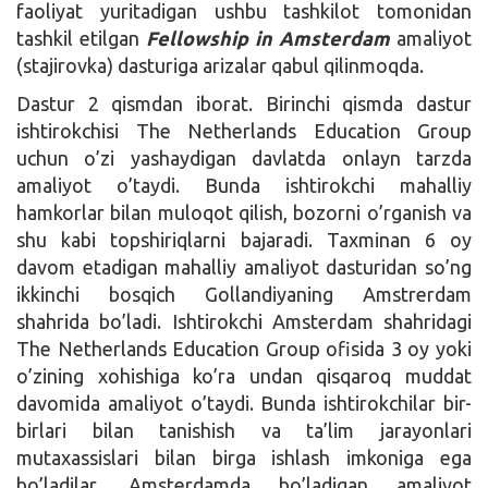
faoliyat yuritadigan ushbu tashkilot tomonidan
tashkil etilgan
Fellowship in Amsterdam
amaliyot
(stajirovka) dasturiga arizalar qabul qilinmoqda.
Dastur 2 qismdan iborat. Birinchi qismda dastur
ishtirokchisi The Netherlands Education Group
uchun o’zi yashaydigan davlatda onlayn tarzda
amaliyot o’taydi. Bunda ishtirokchi mahalliy
hamkorlar bilan muloqot qilish, bozorni o’rganish va
shu kabi topshiriqlarni bajaradi. Taxminan 6 oy
davom etadigan mahalliy amaliyot dasturidan so’ng
ikkinchi bosqich Gollandiyaning Amstrerdam
shahrida bo’ladi. Ishtirokchi Amsterdam shahridagi
The Netherlands Education Group ofisida 3 oy yoki
o’zining xohishiga ko’ra undan qisqaroq muddat
davomida amaliyot o’taydi. Bunda ishtirokchilar bir-
birlari bilan tanishish va ta’lim jarayonlari
mutaxassislari bilan birga ishlash imkoniga ega
bo’ladilar. Amsterdamda bo’ladigan amaliyot