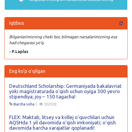
Iqtibos
Bilganlarimizning cheki bor, bilmagan narsalarimizning esa
had-chegarasi yo‘q.
- P.Laplas
Eng ko'p o'qilgan
Deutschland Scholarship: Germaniyada bakalavriat
yoki magistraturada oʻqish uchun oyiga 300 yevro
stipendiya; joy – 150 tagacha!
Barcha soha
|
302028
FLEX: Maktab, litsey va kollej oʻquvchilari uchun
AQSHda 1 yil davomida oʻqish imkoniyati; oʻqish
davomida barcha xarajatlar qoplanadi!