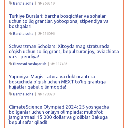
Barcha soha
|
269519
Turkiye Burslari: barcha bosqichlar va sohalar
uchun to’liq grantlar, yotoqxona, stipendiya va
boshqalar!
Barcha soha
|
236096
Schwarzman Scholars: Xitoyda magistraturada
oʻqish uchun toʻliq grant, bepul turar joy, aviachipta
va stipendiya!
Biznesni boshqarish
|
227483
Yaponiya: Magistratura va doktorantura
bosqichida oʻqish uchun MEXT toʻliq grantiga
hujjatlar qabul qilinmoqda!
Barcha soha
|
178929
ClimateScience Olympiad 2024: 25 yoshgacha
boʻlganlar uchun onlayn olimpiada: mukofot
jamgʻarmasi 15 000 dollar va gʻoliblar Bakuga
bepul safar qiladi!