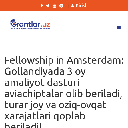
Kirish
|
Grantlar
Tanlovlar
Fellowship in Amsterdam:
Ishlar
Gollandiyada 3 oy
Kurslar
amaliyot dasturi –
Blog
aviachiptalar olib beriladi,
Yana
turar joy va oziq-ovqat
xarajatlari qoplab
beriladi!
Qidirish