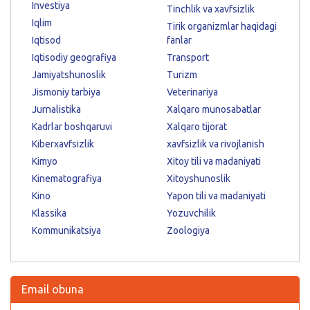
Investiya
Tinchlik va xavfsizlik
Iqlim
Tirik organizmlar haqidagi
Iqtisod
fanlar
Iqtisodiy geografiya
Transport
Jamiyatshunoslik
Turizm
Jismoniy tarbiya
Veterinariya
Jurnalistika
Xalqaro munosabatlar
Kadrlar boshqaruvi
Xalqaro tijorat
Kiberxavfsizlik
xavfsizlik va rivojlanish
Kimyo
Xitoy tili va madaniyati
Kinematografiya
Xitoyshunoslik
Kino
Yapon tili va madaniyati
Klassika
Yozuvchilik
Kommunikatsiya
Zoologiya
Email obuna