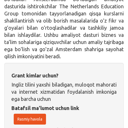
dasturida ishtirokchilar The Netherlands Education
Group tomonidan tayyorlanadigan qisqa kurslarni
shakllantirish va olib borish masalalarida o’z fikr va
g’oyalari bilan o’rtoqlashadilar va tashkiliy jamoa
bilan ishlaydilar. Ushbu amaliyot dasturi biznes va
ta’lim sohalariga qiziquvchilar uchun amaliy tajribaga
ega bo’lish va go’zal Amsterdam shahriga sayohat
qilish imkoniyatini beradi.
Grant kimlar uchun?
Ingliz tilini yaxshi biladigan, muloqot mahorati
va internet xizmatidan foydalanish imkoniga
ega barcha uchun
Batafsil ma'lumot uchun link
Rasmiy havola