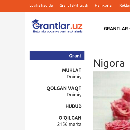
Loyiha haqida
Grant taklif qilish
Hamkorlar
Rekla
GRANTLAR
Grantlar
Tanlovlar
Grant
Nigora
Ishlar
MUHLAT
Doimiy
Kurslar
QOLGAN VAQT
Doimiy
Blog
HUDUD
Yana
O'QILGAN
2156 marta