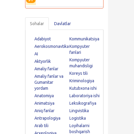
Sohalar
Davlatlar
Adabiyot
Kommunikatsiya
Aerokosmonavtika
Kompyuter
fanlari
AI
Kompyuter
Aktyorlik
muhandisligi
Amaliy fanlar
Koreys tili
Amaliy fanlar va
Kriminologiya
Gumanitar
yordam
Kutubxona ishi
Anatomiya
Laboratoriya ishi
Animatsiya
Leksikografiya
Aniq fanlar
Lingvistika
Antrapologiya
Logistika
Arab tili
Loyihalarni
boshqarish
Arxeologiya