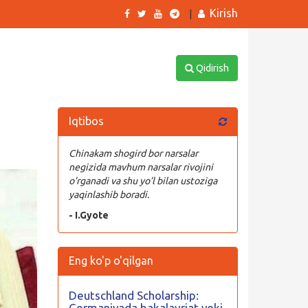
Kirish
|
Qidirish
Iqtibos
Chinakam shogird bor narsalar
negizida mavhum narsalar rivojini
o’rganadi va shu yo’l bilan ustoziga
yaqinlashib boradi.
- I.Gyote
Eng ko'p o'qilgan
Deutschland Scholarship:
Germaniyada bakalavriat yoki