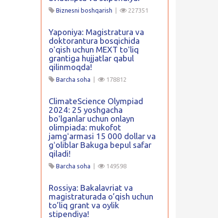
Biznesni boshqarish
|
227351
Yaponiya: Magistratura va
doktorantura bosqichida
oʻqish uchun MEXT toʻliq
grantiga hujjatlar qabul
qilinmoqda!
Barcha soha
|
178812
ClimateScience Olympiad
2024: 25 yoshgacha
boʻlganlar uchun onlayn
olimpiada: mukofot
jamgʻarmasi 15 000 dollar va
gʻoliblar Bakuga bepul safar
qiladi!
Barcha soha
|
149598
Rossiya: Bakalavriat va
magistraturada o’qish uchun
to’liq grant va oylik
stipendiya!