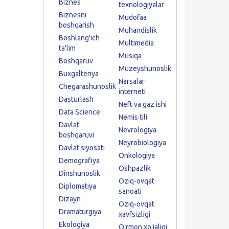
Biznes
texnologiyalar
Biznesni
Mudofaa
boshqarish
Muhandislik
Boshlang'ich
Multimedia
ta'lim
Musiqa
Boshqaruv
Muzeyshunoslik
Buxgalteriya
Narsalar
Chegarashunoslik
interneti
Dasturlash
Neft va gaz ishi
Data Science
Nemis tili
Davlat
Nevrologiya
boshqaruvi
Neyrobiologiya
Davlat siyosati
Onkologiya
Demografiya
Oshpazlik
Dinshunoslik
Oziq-ovqat
Diplomatiya
sanoati
Dizayn
Oziq-ovqat
Dramaturgiya
xavfsizligi
Ekologiya
Oʻrmon xoʻjaligi