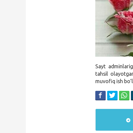
Qidirish
Kirish
Sayt adminlarig
tahsil olayotga
muvofiq ish bo’l