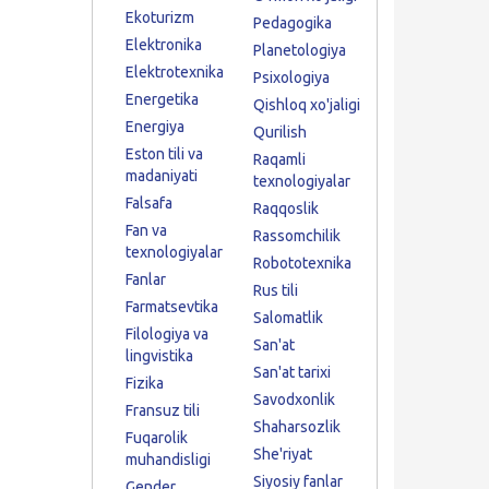
Ekoturizm
Pedagogika
Elektronika
Planetologiya
Elektrotexnika
Psixologiya
Energetika
Qishloq xo'jaligi
Energiya
Qurilish
Eston tili va
Raqamli
madaniyati
texnologiyalar
Falsafa
Raqqoslik
Fan va
Rassomchilik
texnologiyalar
Robototexnika
Fanlar
Rus tili
Farmatsevtika
Salomatlik
Filologiya va
San'at
lingvistika
San'at tarixi
Fizika
Savodxonlik
Fransuz tili
Shaharsozlik
Fuqarolik
She'riyat
muhandisligi
Siyosiy fanlar
Gender