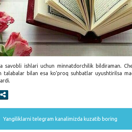
a savobli ishlari uchun minnatdorchilik bildiraman. Ch
n talabalar bilan esa ko’proq suhbatlar uyushtirilsa m
ardi.
Yangiliklarni
telegram
kanalimizda kuzatib boring