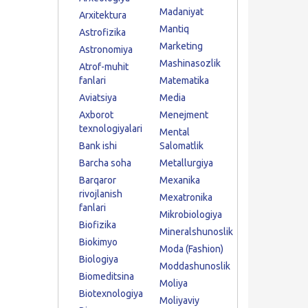
Madaniyat
Arxitektura
Mantiq
Astrofizika
Marketing
Astronomiya
Mashinasozlik
Atrof-muhit
fanlari
Matematika
Aviatsiya
Media
Axborot
Menejment
texnologiyalari
Mental
Bank ishi
Salomatlik
Barcha soha
Metallurgiya
Barqaror
Mexanika
rivojlanish
Mexatronika
fanlari
Mikrobiologiya
Biofizika
Mineralshunoslik
Biokimyo
Moda (Fashion)
Biologiya
Moddashunoslik
Biomeditsina
Moliya
Biotexnologiya
Moliyaviy