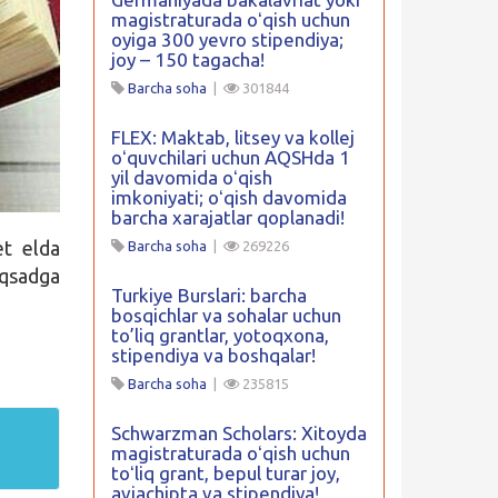
magistraturada oʻqish uchun
oyiga 300 yevro stipendiya;
joy – 150 tagacha!
Barcha soha
|
301844
FLEX: Maktab, litsey va kollej
oʻquvchilari uchun AQSHda 1
yil davomida oʻqish
imkoniyati; oʻqish davomida
barcha xarajatlar qoplanadi!
et elda
Barcha soha
|
269226
aqsadga
Turkiye Burslari: barcha
bosqichlar va sohalar uchun
to’liq grantlar, yotoqxona,
stipendiya va boshqalar!
Barcha soha
|
235815
Schwarzman Scholars: Xitoyda
magistraturada oʻqish uchun
toʻliq grant, bepul turar joy,
aviachipta va stipendiya!