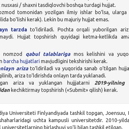
 nusxasi / shaxni tasdiqlovchi boshqa turdagi hujjat.
zmod tomonidan yozilgan ilmiy ishlar bo’lsa, ularga 
tilida bo’lishi kerak). Lekin bu majuriy hujjat emas.
ayn tarzda
to’ldiriladi. Pochta orqali yuborilgan ariz
ilmaydi. Hujjat topshirish quyidagi ketma-ketlikda am
ab nomzod
qabul talablariga
mos kelishini va yuqo
an
barcha hujjatlari
mavjudligini tekshirishi kerak.
nlayn ariza
to’ldiriladi va yuqorida sanab o’tilgan hujja
ilinib, ariza to’ldirishda onlayn tarda yuklanadi.
rilgan ariza va yuklangan hujjjatarni
2019-yilning
idan
kechiktirmay topshirish («Submit» qilish) kerak.
diya Universiteti Finlyandiyada tashkil topgan, Joensuu,
haharlaridagi uchta kampusli universitetdir. 2010-yilda
universitetlarning birlashuvi yo’li bilan tashkil etilgan.