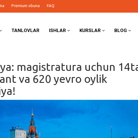
ma
Premium obuna
FAQ
TANLOVLAR
ISHLAR
KURSLAR
BLOG
iya: magistratura uchun 14t
rant va 620 yevro oylik
iya!