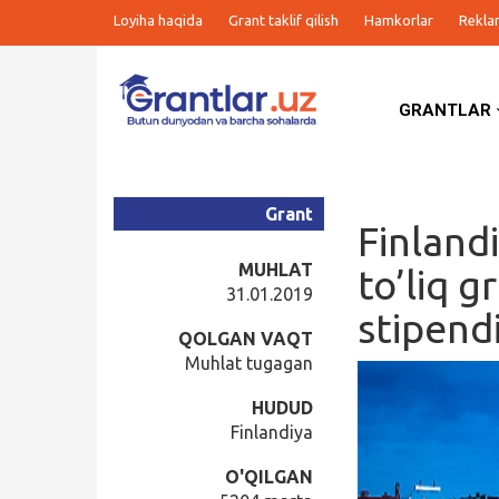
Loyiha haqida
Grant taklif qilish
Hamkorlar
Rekla
GRANTLAR
Grantlar
Tanlovlar
Grant
Finland
Ishlar
MUHLAT
to’liq g
31.01.2019
stipend
Kurslar
QOLGAN VAQT
Muhlat tugagan
Blog
HUDUD
Finlandiya
Yana
O'QILGAN