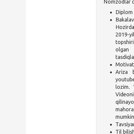
Nomzodlar quy
Diplom i
Bakalav
Hozirda
2019-y
topshir
olgan 
tasdiqla
Motivat
Ariza b
youtube
lozim. 
Videon
qilinay
mahorat
mumkin 
Tavsiya
Til bili