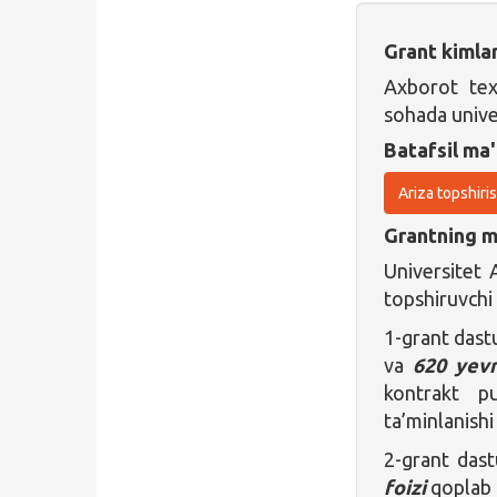
Grant kimla
Axborot tex
sohada unive
Batafsil ma'
Ariza topshiri
Grantning ma
Universitet 
topshiruvchi 
1-grant dast
va
620 yev
kontrakt p
ta’minlanish
2-grant dast
foizi
qoplab 