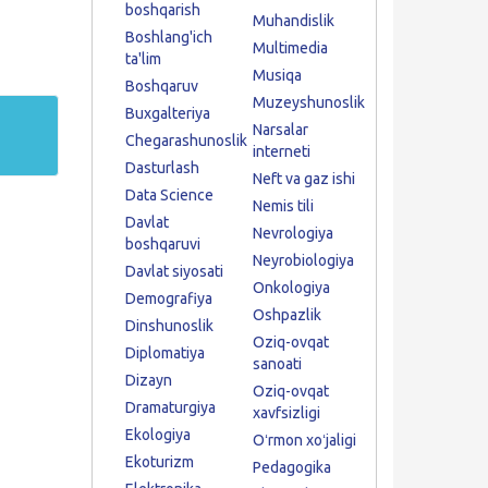
boshqarish
Muhandislik
Boshlang'ich
Multimedia
ta'lim
Musiqa
Boshqaruv
Muzeyshunoslik
Buxgalteriya
Narsalar
Chegarashunoslik
interneti
Dasturlash
Neft va gaz ishi
Data Science
Nemis tili
Davlat
Nevrologiya
boshqaruvi
Neyrobiologiya
Davlat siyosati
Onkologiya
Demografiya
Oshpazlik
Dinshunoslik
Oziq-ovqat
Diplomatiya
sanoati
Dizayn
Oziq-ovqat
Dramaturgiya
xavfsizligi
Ekologiya
Oʻrmon xoʻjaligi
Ekoturizm
Pedagogika