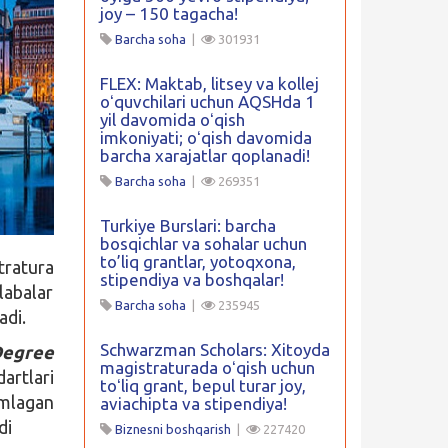
joy – 150 tagacha!
Barcha soha
|
301931
FLEX: Maktab, litsey va kollej
oʻquvchilari uchun AQSHda 1
yil davomida oʻqish
imkoniyati; oʻqish davomida
barcha xarajatlar qoplanadi!
Barcha soha
|
269351
Turkiye Burslari: barcha
bosqichlar va sohalar uchun
to’liq grantlar, yotoqxona,
tratura
stipendiya va boshqalar!
labalar
Barcha soha
|
235945
adi.
Schwarzman Scholars: Xitoyda
Degree
magistraturada oʻqish uchun
artlari
toʻliq grant, bepul turar joy,
omlagan
aviachipta va stipendiya!
di
Biznesni boshqarish
|
227420