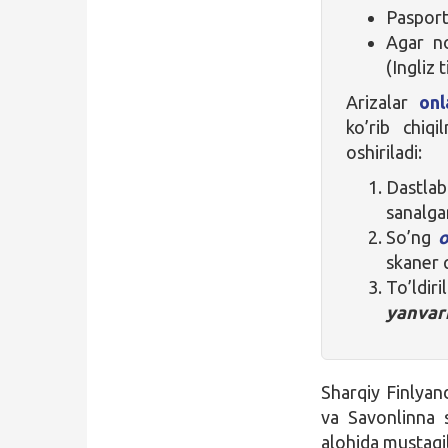
Pasport
Agar no
(Ingliz 
Arizalar
onl
ko’rib chiq
oshiriladi:
Dastl
sanalg
So’ng
o
skaner q
To’ldi
yanvar
Sharqiy Finlyan
va Savonlinna s
alohida mustaqil 