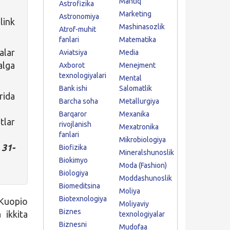
Mantiq
Astrofizika
Marketing
Astronomiya
link
Mashinasozlik
Atrof-muhit
fanlari
Matematika
alar
Aviatsiya
Media
alga
Axborot
Menejment
texnologiyalari
Mental
Bank ishi
Salomatlik
rida
Barcha soha
Metallurgiya
Barqaror
Mexanika
tlar
rivojlanish
Mexatronika
fanlari
Mikrobiologiya
 31-
Biofizika
Mineralshunoslik
Biokimyo
Moda (Fashion)
Biologiya
Moddashunoslik
Biomeditsina
Moliya
Biotexnologiya
 Kuopio
Moliyaviy
Biznes
 ikkita
texnologiyalar
Biznesni
Mudofaa