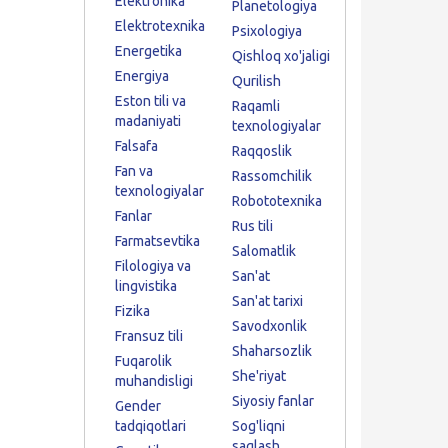
Elektronika
Planetologiya
Elektrotexnika
Psixologiya
Energetika
Qishloq xo'jaligi
Energiya
Qurilish
Eston tili va
Raqamli
madaniyati
texnologiyalar
Falsafa
Raqqoslik
Fan va
Rassomchilik
texnologiyalar
Robototexnika
Fanlar
Rus tili
Farmatsevtika
Salomatlik
Filologiya va
San'at
lingvistika
San'at tarixi
Fizika
Savodxonlik
Fransuz tili
Shaharsozlik
Fuqarolik
She'riyat
muhandisligi
Siyosiy fanlar
Gender
tadqiqotlari
Sog'liqni
saqlash