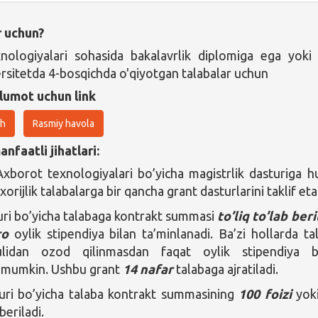
r uchun?
nologiyalari sohasida bakalavrlik diplomiga ega yoki
rsitetda 4-bosqichda o'qiyotgan talabalar uchun
lumot uchun link
sh
Rasmiy havola
nfaatli jihatlari:
Axborot texnologiyalari bo’yicha magistrlik dasturiga hu
xorijlik talabalarga bir qancha grant dasturlarini taklif eta
uri bo’yicha talabaga kontrakt summasi
to’liq to’lab beri
ro
oylik stipendiya bilan ta’minlanadi. Ba’zi hollarda ta
ulidan ozod qilinmasdan faqat oylik stipendiya b
i mumkin. Ushbu grant
14 nafar
talabaga ajratiladi.
uri bo’yicha talaba kontrakt summasining
100 foizi
yok
beriladi.