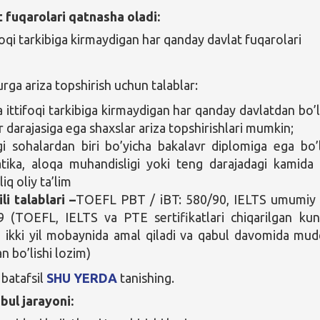
 fuqarolari qatnasha oladi:
foqi tarkibiga kirmaydigan har qanday davlat fuqarolari
rga ariza topshirish uchun talablar:
 ittifoqi tarkibiga kirmaydigan har qanday davlatdan bo’
r darajasiga ega shaxslar ariza topshirishlari mumkin;
i sohalardan biri bo’yicha bakalavr diplomiga ega bo’l
tika, aloqa muhandisligi yoki teng darajadagi kamida
’liq oliy ta’lim
ili talablari –
TOEFL PBT / iBT: 580/90, IELTS umumiy 
 (TOEFL, IELTS va PTE sertifikatlari chiqarilgan ku
 ikki yil mobaynida amal qiladi va qabul davomida mud
n bo’lishi lozim)
 batafsil
SHU YERDA
tanishing.
bul jarayoni: