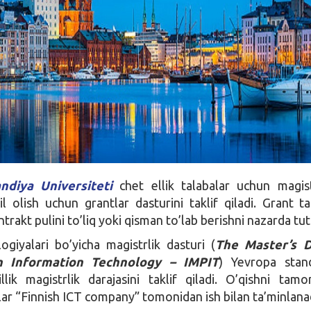
ndiya Universiteti
chet ellik talabalar uchun magis
il olish uchun grantlar dasturini taklif qiladi. Grant ta
trakt pulini to’liq yoki qisman to’lab berishni nazarda tut
giyalari bo’yicha magistrlik dasturi (
The Master’s 
 Information Technology – IMPIT
) Yevropa stand
illik magistrlik darajasini taklif qiladi. O’qishni tam
alar “Finnish ICT company” tomonidan ish bilan ta’minlana