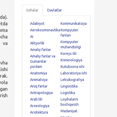
Sohalar
Davlatlar
da).
etda
Adabiyot
Kommunikatsiya
noma
Aerokosmonavtika
Kompyuter
fanlari
acha
AI
Kompyuter
n va
Aktyorlik
muhandisligi
Amaliy fanlar
Koreys tili
Amaliy fanlar va
Kriminologiya
Gumanitar
avha
yordam
Kutubxona ishi
ishi
Anatomiya
Laboratoriya ishi
rak.
Animatsiya
Leksikografiya
ola
Aniq fanlar
Lingvistika
lgan
Antrapologiya
Logistika
rish
Arab tili
Loyihalarni
boshqarish
Arxeologiya
Madaniyat
Arxitektura