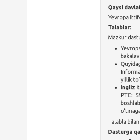
Qaysi davlat
Yevropa itti
Talablar:
Mazkur dastu
Yevropa
bakalav
Quyidag
Informa
yillik to
Ingliz t
PTE: 59
boshlab
o’tmaga
Talabla bilan
Dasturga qa