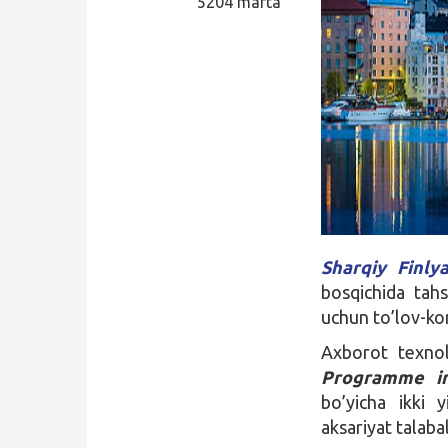
5204 marta
Qidirish
Kirish
Sharqiy Finlya
bosqichida tahs
uchun to’lov-kon
Axborot texnolo
Programme in
bo’yicha ikki y
aksariyat talab