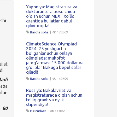
Yaponiya: Magistratura va
doktorantura bosqichida
oʻqish uchun MEXT toʻliq
 shu
grantiga hujjatlar qabul
qilinmoqda!
Barcha soha
|
178869
ClimateScience Olympiad
2024: 25 yoshgacha
boʻlganlar uchun onlayn
olimpiada: mukofot
jamgʻarmasi 15 000 dollar va
jjat
gʻoliblar Bakuga bepul safar
di.
qiladi!
ladi
Barcha soha
|
149659
laba
Rossiya: Bakalavriat va
ilan
magistraturada o’qish uchun
to’liq grant va oylik
stipendiya!
i
80
Dasturlash
|
143861