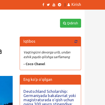
Kirish
|
Qidirish
Iqtibos
a
Vaqtingizni devorga urib, undan
eshik paydo qilishga sarflamang
- Coco Chanel
Eng ko'p o'qilgan
Deutschland Scholarship:
Germaniyada bakalavriat yoki
magistraturada oʻqish uchun
oyiga 300 yevro stipendiya;