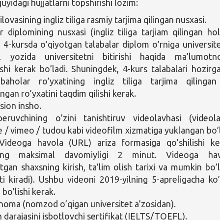
idagi hujjatlarni topshirishi lozim:
lovasining ingliz tiliga rasmiy tarjima qilingan nusxasi.
r diplomining nusxasi (ingliz tiliga tarjiam qilingan hol
 4-kursda o’qiyotgan talabalar diplom o’rniga universit
il yozida universitetni bitirishi haqida ma’lumot
ishi kerak bo’ladi. Shuningdek, 4-kurs talabalari hozirg
baholar ro’yxatining ingliz tiliga tarjima qilinga
ngan ro’yxatini taqdim qilishi kerak.
sion insho.
eruvchining o’zini tanishtiruv videolavhasi (videol
 / vimeo / tudou kabi videofilm xizmatiga yuklangan bo’l
Videoga havola (URL) ariza formasiga qo’shilishi ke
ing maksimal davomiyligi 2 minut. Videoga hav
otgan shaxsning kirish, ta’lim olish tarixi va mumkin bo’
i kiradi). Ushbu videoni 2019-yilning 5-apreligacha ko’
bo’lishi kerak.
noma (nomzod o’qigan universitet a’zosidan).
sh darajasini isbotlovchi sertifikat (IELTS/TOEFL).