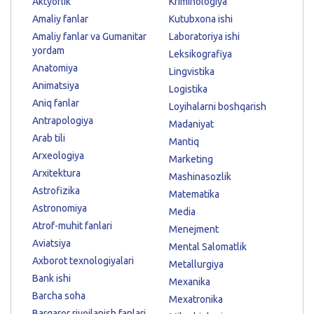
Aktyorlik
Kriminologiya
Amaliy fanlar
Kutubxona ishi
Amaliy fanlar va Gumanitar
Laboratoriya ishi
yordam
Leksikografiya
Anatomiya
Lingvistika
Animatsiya
Logistika
Aniq fanlar
Loyihalarni boshqarish
Antrapologiya
Madaniyat
Arab tili
Mantiq
Arxeologiya
Marketing
Arxitektura
Mashinasozlik
Astrofizika
Matematika
Astronomiya
Media
Atrof-muhit fanlari
Menejment
Aviatsiya
Mental Salomatlik
Axborot texnologiyalari
Metallurgiya
Bank ishi
Mexanika
Barcha soha
Mexatronika
Barqaror rivojlanish fanlari