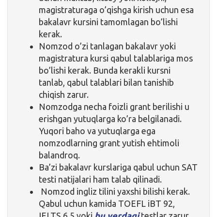
magistraturaga o’qishga kirish uchun esa
bakalavr kursini tamomlagan bo’lishi
kerak.
Nomzod o’zi tanlagan bakalavr yoki
magistratura kursi qabul talablariga mos
bo’lishi kerak. Bunda kerakli kursni
tanlab, qabul talablari bilan tanishib
chiqish zarur.
Nomzodga necha foizli grant berilishi u
erishgan yutuqlarga ko’ra belgilanadi.
Yuqori baho va yutuqlarga ega
nomzodlarning grant yutish ehtimoli
balandroq.
Ba’zi bakalavr kurslariga qabul uchun SAT
testi natijalari ham talab qilinadi.
Nomzod ingliz tilini yaxshi bilishi kerak.
Qabul uchun kamida TOEFL iBT 92,
IELTS 6,5 yoki
bu yerdagi
testlar zarur.