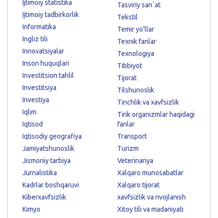
Ijtimoiy statistika
Tasviriy sanʼat
Ijtimoiy tadbirkorlik
Tekstil
Informatika
Temir yo'llar
Ingliz tili
Texnik fanlar
Innovatsiyalar
Texnologiya
Inson huquqlari
Tibbiyot
Investitsion tahlil
Tijorat
Investitsiya
Tilshunoslik
Investiya
Tinchlik va xavfsizlik
Iqlim
Tirik organizmlar haqidagi
Iqtisod
fanlar
Iqtisodiy geografiya
Transport
Jamiyatshunoslik
Turizm
Jismoniy tarbiya
Veterinariya
Jurnalistika
Xalqaro munosabatlar
Kadrlar boshqaruvi
Xalqaro tijorat
Kiberxavfsizlik
xavfsizlik va rivojlanish
Kimyo
Xitoy tili va madaniyati