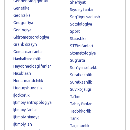
Gender tadqiqotlari
She'riyat
Genetika
Siyosiy fanlar
Geofizika
Sog'liqni saqlash
Geografiya
Sotsiologiya
Geologiya
Sport
Gidrometeorologiya
Statistika
Grafik dizayn
STEM fanlari
Gumanitar fanlar
Stomatologiya
Haykaltaroshlik
Sug'urta
Hayot haqidagi fanlar
Sun'iy intellekt
Hisoblash
Suratkashlik
Hunarmandchilik
Suratkashlik
Huquqshunoslik
Suv xo'jaligi
Ijodkorlik
Ta'lim
Ijtimoiy antropologiya
Tabiiy fanlar
Ijtimoiy fanlar
Tadbirkorlik
Ijtimoiy himoya
Tarix
Ijtimoiy ish
Tarjimonlik