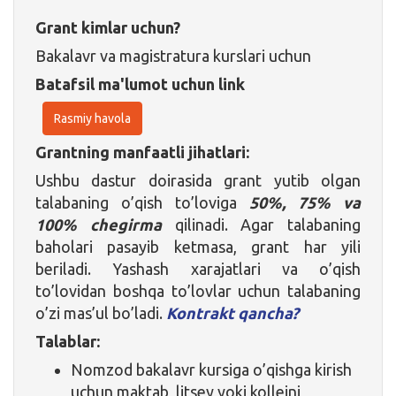
Grant kimlar uchun?
Bakalavr va magistratura kurslari uchun
Batafsil ma'lumot uchun link
Rasmiy havola
Grantning manfaatli jihatlari:
Ushbu dastur doirasida grant yutib olgan
talabaning o’qish to’loviga
50%, 75% va
100% chegirma
qilinadi. Agar talabaning
baholari pasayib ketmasa, grant har yili
beriladi. Yashash xarajatlari va o’qish
to’lovidan boshqa to’lovlar uchun talabaning
o’zi mas’ul bo’ladi.
Kontrakt qancha?
Talablar:
Nomzod bakalavr kursiga o’qishga kirish
uchun maktab, litsey yoki kollejni,