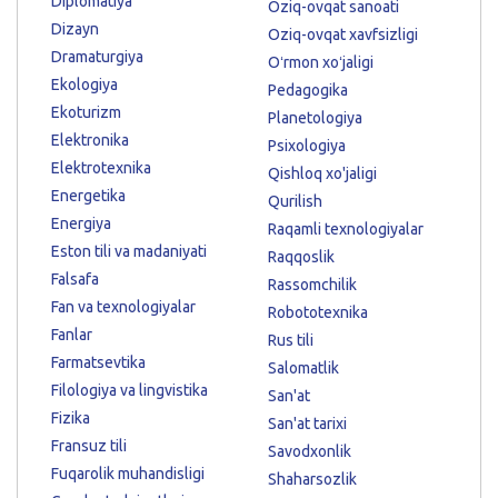
Diplomatiya
Oziq-ovqat sanoati
Dizayn
Oziq-ovqat xavfsizligi
Dramaturgiya
Oʻrmon xoʻjaligi
Ekologiya
Pedagogika
Ekoturizm
Planetologiya
Elektronika
Psixologiya
Elektrotexnika
Qishloq xo'jaligi
Energetika
Qurilish
Energiya
Raqamli texnologiyalar
Eston tili va madaniyati
Raqqoslik
Falsafa
Rassomchilik
Fan va texnologiyalar
Robototexnika
Fanlar
Rus tili
Farmatsevtika
Salomatlik
Filologiya va lingvistika
San'at
Fizika
San'at tarixi
Fransuz tili
Savodxonlik
Fuqarolik muhandisligi
Shaharsozlik