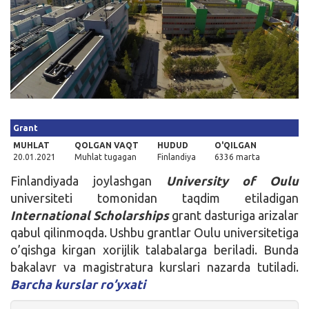
Kirish
Grant
MUHLAT
QOLGAN VAQT
HUDUD
O'QILGAN
20.01.2021
Muhlat tugagan
Finlandiya
6336 marta
Finlandiyada joylashgan
University of Oulu
universiteti tomonidan taqdim etiladigan
International Scholarships
grant dasturiga arizalar
qabul qilinmoqda. Ushbu grantlar Oulu universitetiga
o’qishga kirgan xorijlik talabalarga beriladi. Bunda
bakalavr va magistratura kurslari nazarda tutiladi.
Barcha kurslar ro’yxati