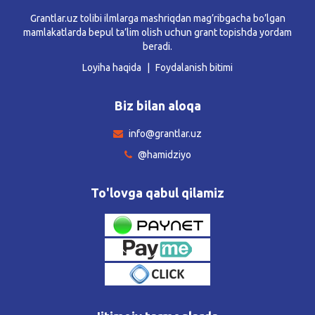
Grantlar.uz tolibi ilmlarga mashriqdan mag’ribgacha bo’lgan
mamlakatlarda bepul ta’lim olish uchun grant topishda yordam
beradi.
Loyiha haqida
Foydalanish bitimi
Biz bilan aloqa
info@grantlar.uz
@hamidziyo
To'lovga qabul qilamiz