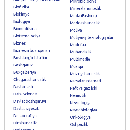
Mikrobiologiya
Biofizika
Mineralshunoslik
Biokimyo
Moda (Fashion)
Biologiya
Moddashunoslik
Biomeditsina
Moliya
Biotexnologiya
Moliyaviy texnologiyalar
Biznes
Mudofaa
Biznesni boshqarish
Muhandislik
Boshlang'ich ta'lim
Multimedia
Boshqaruv
Musiqa
Buxgalteriya
Muzeyshunoslik
Chegarashunoslik
Narsalar interneti
Dasturlash
Neft va gaz ishi
Data Science
Nemis tili
Davlat boshqaruvi
Nevrologiya
Davlat siyosati
Neyrobiologiya
Demografiya
Onkologiya
Dinshunoslik
Oshpazlik