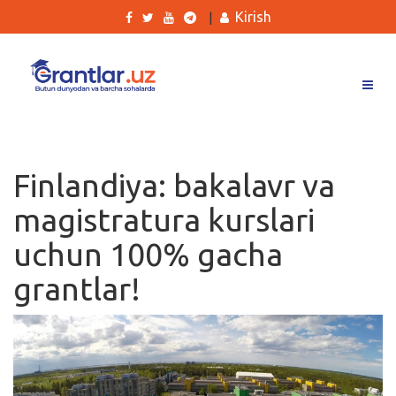
Kirish
|
Grantlar
Tanlovlar
Finlandiya: bakalavr va
Ishlar
magistratura kurslari
Kurslar
uchun 100% gacha
Blog
grantlar!
Yana
Qidirish