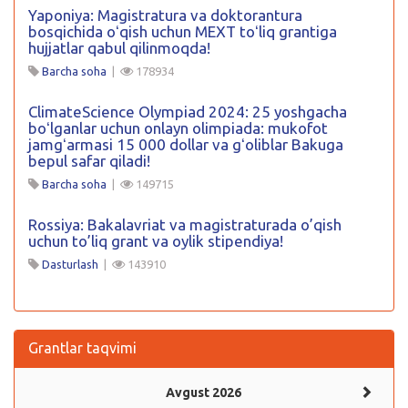
Yaponiya: Magistratura va doktorantura
bosqichida oʻqish uchun MEXT toʻliq grantiga
hujjatlar qabul qilinmoqda!
Barcha soha
|
178934
ClimateScience Olympiad 2024: 25 yoshgacha
boʻlganlar uchun onlayn olimpiada: mukofot
jamgʻarmasi 15 000 dollar va gʻoliblar Bakuga
bepul safar qiladi!
Barcha soha
|
149715
Rossiya: Bakalavriat va magistraturada o’qish
uchun to’liq grant va oylik stipendiya!
Dasturlash
|
143910
Grantlar taqvimi
Avgust 2026