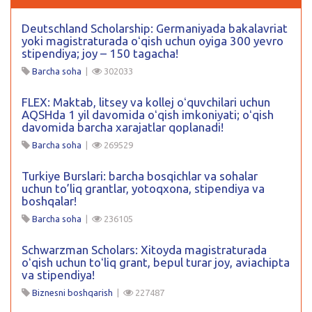
Deutschland Scholarship: Germaniyada bakalavriat
yoki magistraturada oʻqish uchun oyiga 300 yevro
stipendiya; joy – 150 tagacha!
Barcha soha
|
302033
FLEX: Maktab, litsey va kollej oʻquvchilari uchun
AQSHda 1 yil davomida oʻqish imkoniyati; oʻqish
davomida barcha xarajatlar qoplanadi!
Barcha soha
|
269529
Turkiye Burslari: barcha bosqichlar va sohalar
uchun to’liq grantlar, yotoqxona, stipendiya va
boshqalar!
Barcha soha
|
236105
Schwarzman Scholars: Xitoyda magistraturada
oʻqish uchun toʻliq grant, bepul turar joy, aviachipta
va stipendiya!
Biznesni boshqarish
|
227487