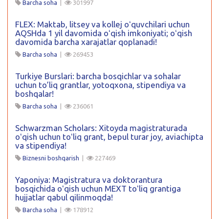
Barcha soha
|
301997
FLEX: Maktab, litsey va kollej oʻquvchilari uchun
AQSHda 1 yil davomida oʻqish imkoniyati; oʻqish
davomida barcha xarajatlar qoplanadi!
Barcha soha
|
269453
Turkiye Burslari: barcha bosqichlar va sohalar
uchun to’liq grantlar, yotoqxona, stipendiya va
boshqalar!
Barcha soha
|
236061
Schwarzman Scholars: Xitoyda magistraturada
oʻqish uchun toʻliq grant, bepul turar joy, aviachipta
va stipendiya!
Biznesni boshqarish
|
227469
Yaponiya: Magistratura va doktorantura
bosqichida oʻqish uchun MEXT toʻliq grantiga
hujjatlar qabul qilinmoqda!
Barcha soha
|
178912