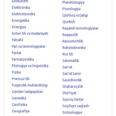
Ekoturizm
Planetologiya
Elektronika
Psixologiya
Elektrotexnika
Qishloq xo'jaligi
Energetika
Qurilish
Energiya
Raqamli texnologiyalar
Eston tili va madaniyati
Raqqoslik
Falsafa
Rassomchilik
Fan va texnologiyalar
Robototexnika
Fanlar
Rus tili
Farmatsevtika
Salomatlik
Filologiya va lingvistika
San'at
Fizika
San'at tarixi
Fransuz tili
Savodxonlik
Fuqarolik muhandisligi
Shaharsozlik
Gender tadqiqotlari
She'riyat
Genetika
Siyosiy fanlar
Geofizika
Sog'liqni saqlash
Geografiya
Sotsiologiya