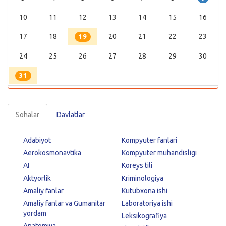
10
11
12
13
14
15
16
17
18
20
21
22
23
19
24
25
26
27
28
29
30
31
Sohalar
Davlatlar
Adabiyot
Kompyuter fanlari
Aerokosmonavtika
Kompyuter muhandisligi
AI
Koreys tili
Aktyorlik
Kriminologiya
Amaliy fanlar
Kutubxona ishi
Amaliy fanlar va Gumanitar
Laboratoriya ishi
yordam
Leksikografiya
Anatomiya