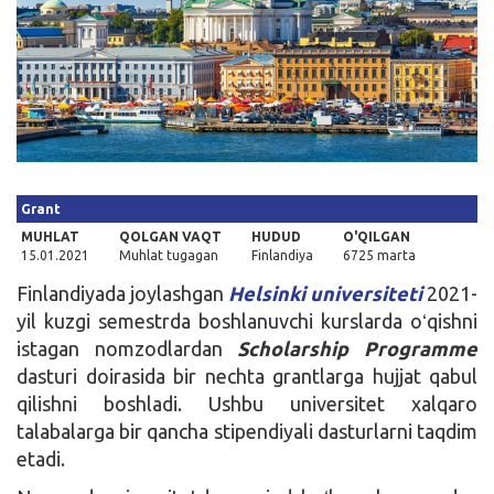
Kirish
Grant
MUHLAT
QOLGAN VAQT
HUDUD
O'QILGAN
15.01.2021
Muhlat tugagan
Finlandiya
6725 marta
Finlandiyada joylashgan
Helsinki universiteti
2021-
yil kuzgi semestrda boshlanuvchi kurslarda oʻqishni
istagan nomzodlardan
Scholarship Programme
dasturi doirasida bir nechta grantlarga hujjat qabul
qilishni boshladi. Ushbu universitet xalqaro
talabalarga bir qancha stipendiyali dasturlarni taqdim
etadi.