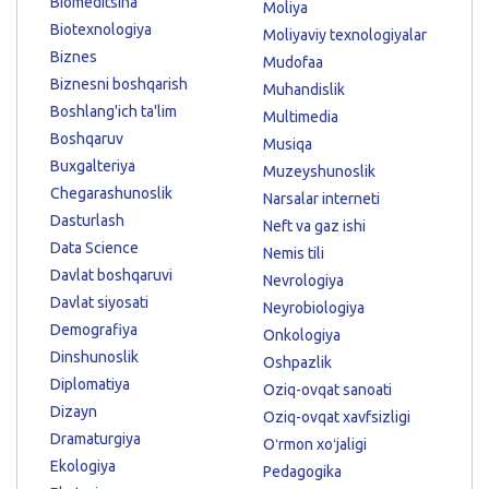
Biomeditsina
Moliya
Biotexnologiya
Moliyaviy texnologiyalar
Biznes
Mudofaa
Biznesni boshqarish
Muhandislik
Boshlang'ich ta'lim
Multimedia
Boshqaruv
Musiqa
Buxgalteriya
Muzeyshunoslik
Chegarashunoslik
Narsalar interneti
Dasturlash
Neft va gaz ishi
Data Science
Nemis tili
Davlat boshqaruvi
Nevrologiya
Davlat siyosati
Neyrobiologiya
Demografiya
Onkologiya
Dinshunoslik
Oshpazlik
Diplomatiya
Oziq-ovqat sanoati
Dizayn
Oziq-ovqat xavfsizligi
Dramaturgiya
Oʻrmon xoʻjaligi
Ekologiya
Pedagogika