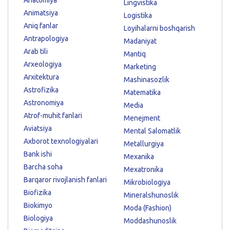
Lingvistika
Animatsiya
Logistika
Aniq fanlar
Loyihalarni boshqarish
Antrapologiya
Madaniyat
Arab tili
Mantiq
Arxeologiya
Marketing
Arxitektura
Mashinasozlik
Astrofizika
Matematika
Astronomiya
Media
Atrof-muhit fanlari
Menejment
Aviatsiya
Mental Salomatlik
Axborot texnologiyalari
Metallurgiya
Bank ishi
Mexanika
Barcha soha
Mexatronika
Barqaror rivojlanish fanlari
Mikrobiologiya
Biofizika
Mineralshunoslik
Biokimyo
Moda (Fashion)
Biologiya
Moddashunoslik