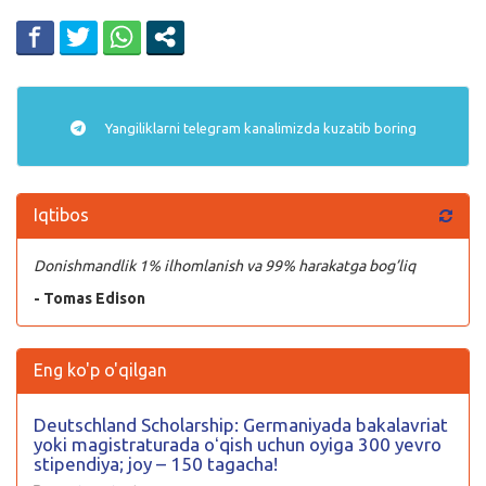
Yangiliklarni
telegram
kanalimizda kuzatib boring
Iqtibos
Donishmandlik 1% ilhomlanish va 99% harakatga bog’liq
- Tomas Edison
Eng ko'p o'qilgan
Deutschland Scholarship: Germaniyada bakalavriat
yoki magistraturada oʻqish uchun oyiga 300 yevro
stipendiya; joy – 150 tagacha!