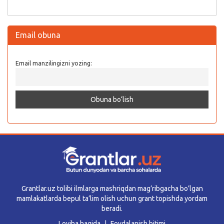
Email obuna
Email manzilingizni yozing:
Grantlar.uz tolibi ilmlarga mashriqdan mag’ribgacha bo’lgan
mamlakatlarda bepul ta’lim olish uchun grant topishda yordam
beradi.
Loyiha haqida
Foydalanish bitimi