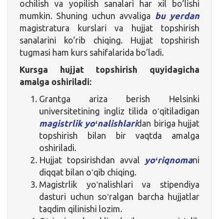
ochilish va yopilish sanalari har xil bo’lishi
mumkin. Shuning uchun avvaliga
bu yerdan
magistratura kurslari va hujjat topshirish
sanalarini ko’rib chiqing. Hujjat topshirish
tugmasi ham kurs sahifalarida bo’ladi.
Kursga hujjat topshirish quyidagicha
amalga oshiriladi:
Grantga ariza berish Helsinki
universitetining ingliz tilida oʻqitiladigan
magistrlik yoʻnalishlari
dan biriga hujjat
topshirish bilan bir vaqtda amalga
oshiriladi.
Hujjat topsirishdan avval
yoʻriqnoma
ni
diqqat bilan oʻqib chiqing.
Magistrlik yoʻnalishlari va stipendiya
dasturi uchun soʻralgan barcha hujjatlar
taqdim qilinishi lozim.