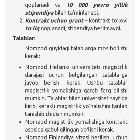
qoplanadi va
10 000 yevro yillik
stipendiya
bilan ta’minlanadi.
Kontrakt uchun grant
– kontrakt toʻlovi
toʻliq
qoplanadi, stipendiya berilmaydi.
Talablar:
Nomzod quyidagi talablarga mos boʻlishi
kerak:
Nomzod Helsinki universiteti magistrlik
darajasi uchun belgilangan talablarga
javob berishi kerak. Ushbu talablar
magistrlik yoʻnalishiga qarab farq qilishi
mumkin. Talablar bilan universitet saytiga
kirib, kerakli magistrlik yoʻnalishini tanlab
tanishib chiqish mumkin.
Nomzod magistrlik yoʻnalishiga kontrakt
asosida qabul qilingan boʻlishi kerak.
Nomzod Finlandiya vizasi berilishi uchun