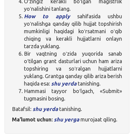
Oʻzingiz kerakli boʻlgan magistrlik
yoʻnalishini tanlang.
How to apply
sahifasida ushbu
yoʻnalishga qanday qilib hujjat topshirish
mumkinligi haqidagi koʻrsatmani oʻqib
chiqing va kerakli hujjatlarni onlayn
tarzda yuklang.
Bir vaqtning oʻzida yuqorida sanab
oʻtilgan grant dasturlari uchun ham ariza
topshiring va soʻralgan hujjatlarni
yuklang. Grantga qanday qilib ariza berish
haqida esa:
shu yerda
tanishing.
Hammasi tayyor boʻlgach, «Submit»
tugmasini bosing.
Batafsil:
shu yerda
tanishing.
Ma’lumot uchun:
shu yerga
murojaat qiling.