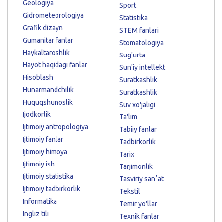
Geologiya
Sport
Gidrometeorologiya
Statistika
Grafik dizayn
STEM fanlari
Gumanitar fanlar
Stomatologiya
Haykaltaroshlik
Sug'urta
Hayot haqidagi fanlar
Sun'iy intellekt
Hisoblash
Suratkashlik
Hunarmandchilik
Suratkashlik
Huquqshunoslik
Suv xo'jaligi
Ijodkorlik
Ta'lim
Ijtimoiy antropologiya
Tabiiy fanlar
Ijtimoiy fanlar
Tadbirkorlik
Ijtimoiy himoya
Tarix
Ijtimoiy ish
Tarjimonlik
Ijtimoiy statistika
Tasviriy sanʼat
Ijtimoiy tadbirkorlik
Tekstil
Informatika
Temir yo'llar
Ingliz tili
Texnik fanlar