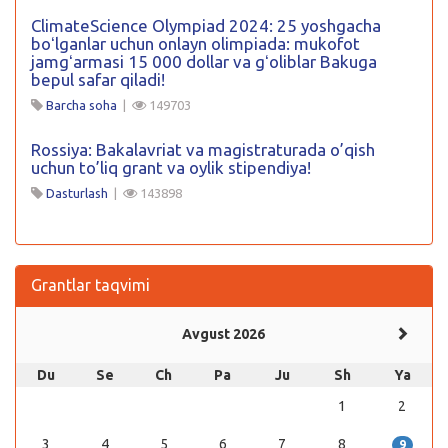
ClimateScience Olympiad 2024: 25 yoshgacha
boʻlganlar uchun onlayn olimpiada: mukofot
jamgʻarmasi 15 000 dollar va gʻoliblar Bakuga
bepul safar qiladi!
Barcha soha
|
149703
Rossiya: Bakalavriat va magistraturada o’qish
uchun to’liq grant va oylik stipendiya!
Dasturlash
|
143898
Grantlar taqvimi
Avgust 2026
Du
Se
Ch
Pa
Ju
Sh
Ya
1
2
3
4
5
6
7
8
9