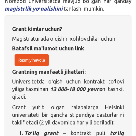
Nomzod universitetda mavjud boʻlgan har qanday
magistrlik yoʻnalishini
tanlashi mumkin.
Grant kimlar uchun?
Magistraturada oʻqishni xohlovchilar uchun
Batafsil ma'lumot uchun link
Rasmiy havola
Grantning manfaatli jihatlari:
Universitetda oʻqish uchun kontrakt toʻlovi
yiliga taxminan
13 000-18 000 yevro
ni tashkil
qiladi.
Grant yutib olgan talabalarga Helsinki
universiteti bir qancha stipendiya dasturlarini
taklif etadi (2 yil davomida har yili beriladi):
Toʻliq grant
– kontrakt puli
toʻliq