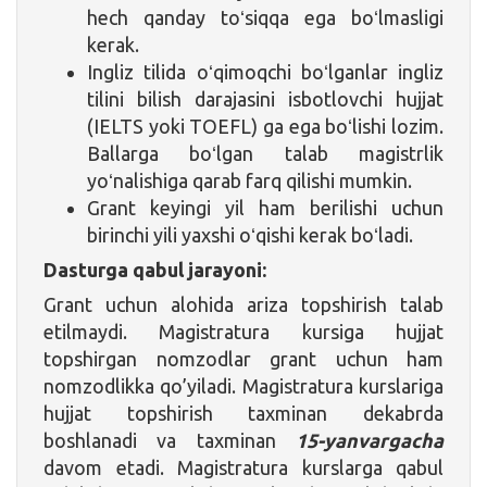
hech qanday toʻsiqqa ega boʻlmasligi
kerak.
Ingliz tilida oʻqimoqchi boʻlganlar ingliz
tilini bilish darajasini isbotlovchi hujjat
(IELTS yoki TOEFL) ga ega boʻlishi lozim.
Ballarga boʻlgan talab magistrlik
yoʻnalishiga qarab farq qilishi mumkin.
Grant keyingi yil ham berilishi uchun
birinchi yili yaxshi oʻqishi kerak boʻladi.
Dasturga qabul jarayoni:
Grant uchun alohida ariza topshirish talab
etilmaydi. Magistratura kursiga hujjat
topshirgan nomzodlar grant uchun ham
nomzodlikka qo’yiladi. Magistratura kurslariga
hujjat topshirish taxminan dekabrda
boshlanadi va taxminan
15-yanvargacha
davom etadi. Magistratura kurslarga qabul