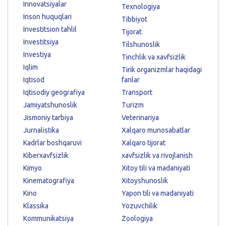
Innovatsiyalar
Texnologiya
Inson huquqlari
Tibbiyot
Investitsion tahlil
Tijorat
Investitsiya
Tilshunoslik
Investiya
Tinchlik va xavfsizlik
Iqlim
Tirik organizmlar haqidagi
Iqtisod
fanlar
Iqtisodiy geografiya
Transport
Jamiyatshunoslik
Turizm
Jismoniy tarbiya
Veterinariya
Jurnalistika
Xalqaro munosabatlar
Kadrlar boshqaruvi
Xalqaro tijorat
Kiberxavfsizlik
xavfsizlik va rivojlanish
Kimyo
Xitoy tili va madaniyati
Kinematografiya
Xitoyshunoslik
Kino
Yapon tili va madaniyati
Klassika
Yozuvchilik
Kommunikatsiya
Zoologiya