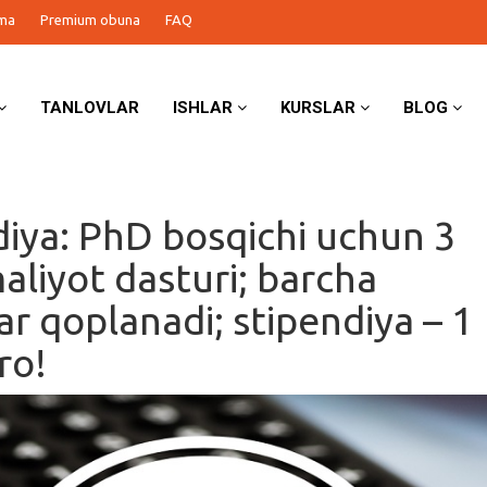
ma
Premium obuna
FAQ
TANLOVLAR
ISHLAR
KURSLAR
BLOG
diya: PhD bosqichi uchun 3
aliyot dasturi; barcha
ar qoplanadi; stipendiya – 1
ro!