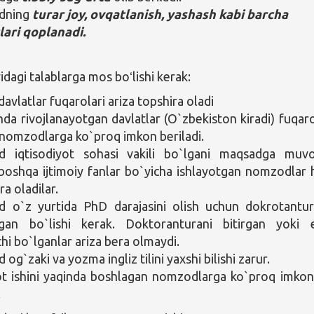
dning
turar joy,
ovqatlanish, yashash kabi barcha
lari qoplanadi.
agi talablarga mos boʻlishi kerak:
avlatlar fuqarolari ariza topshira oladi
hda rivojlanayotgan davlatlar (O`zbekiston kiradi) fuqaro
 nomzodlarga ko`proq imkon beriladi.
 iqtisodiyot sohasi vakili bo`lgani maqsadga muvo
shqa ijtimoiy fanlar bo`yicha ishlayotgan nomzodlar
ra oladilar.
 o`z yurtida PhD darajasini olish uchun dokrotantu
tgan bo`lishi kerak. Doktoranturani bitirgan yoki 
hi bo`lganlar ariza bera olmaydi.
g`zaki va yozma ingliz tilini yaxshi bilishi zarur.
t ishini yaqinda boshlagan nomzodlarga ko`proq imkon
.