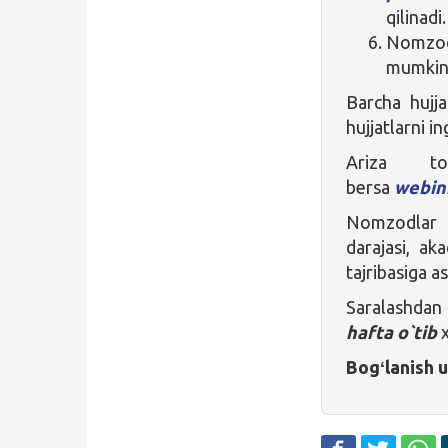
qilinadi.
Nomzodn
mumkin
Barcha hujj
hujjatlarni in
Ariza to
bersa
webin
Nomzodlar t
darajasi, ak
tajribasiga a
Saralashdan
hafta o`tib
Bogʻlanish 