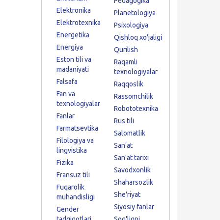
Pedagogika
Elektronika
Planetologiya
Elektrotexnika
Psixologiya
Energetika
Qishloq xo'jaligi
Energiya
Qurilish
Eston tili va
Raqamli
madaniyati
texnologiyalar
Falsafa
Raqqoslik
Fan va
Rassomchilik
texnologiyalar
Robototexnika
Fanlar
Rus tili
Farmatsevtika
Salomatlik
Filologiya va
San'at
lingvistika
San'at tarixi
Fizika
Savodxonlik
Fransuz tili
Shaharsozlik
Fuqarolik
She'riyat
muhandisligi
Siyosiy fanlar
Gender
tadqiqotlari
Sog'liqni