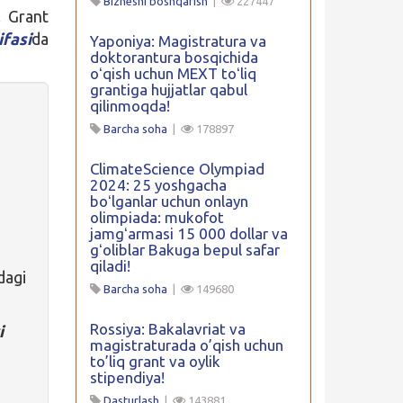
Biznesni boshqarish
|
227447
. Grant
ifasi
da
Yaponiya: Magistratura va
doktorantura bosqichida
oʻqish uchun MEXT toʻliq
grantiga hujjatlar qabul
qilinmoqda!
Barcha soha
|
178897
ClimateScience Olympiad
2024: 25 yoshgacha
boʻlganlar uchun onlayn
olimpiada: mukofot
jamgʻarmasi 15 000 dollar va
gʻoliblar Bakuga bepul safar
qiladi!
dagi
Barcha soha
|
149680
Rossiya: Bakalavriat va
i
magistraturada o’qish uchun
to’liq grant va oylik
stipendiya!
Dasturlash
|
143881