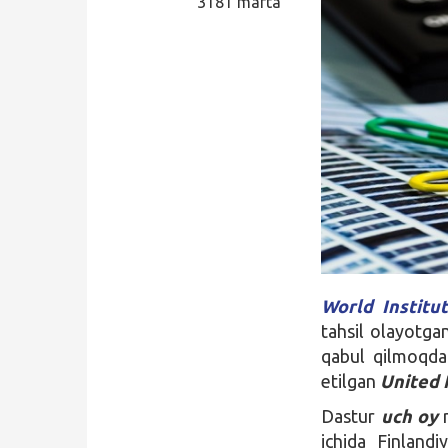
3181 marta
Qidirish
Kirish
World Instit
tahsil olayotga
qabul qilmoqda
etilgan
United 
Dastur
uch oy
ichida Finland