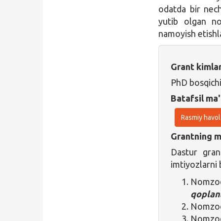
odatda bir nech
yutib olgan no
namoyish etishl
Grant kimla
PhD bosqich
Batafsil ma'
Rasmiy havol
Grantning ma
Dastur gra
imtiyozlarni 
Nomzodn
qoplan
Nomzod
Nomzo