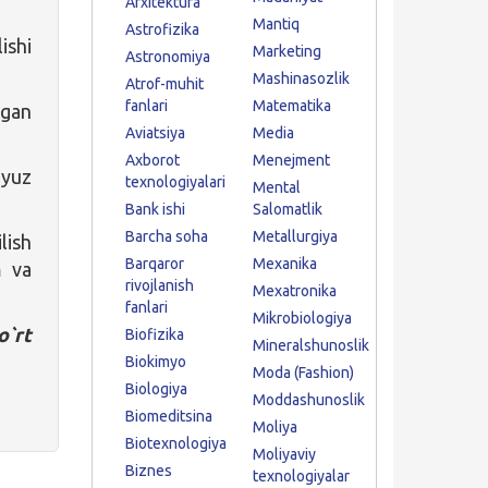
Arxitektura
Mantiq
Astrofizika
ishi
Marketing
Astronomiya
Mashinasozlik
Atrof-muhit
fanlari
Matematika
lgan
Aviatsiya
Media
Axborot
Menejment
yuz
texnologiyalari
Mental
Bank ishi
Salomatlik
Barcha soha
Metallurgiya
lish
Barqaror
Mexanika
m va
rivojlanish
Mexatronika
fanlari
Mikrobiologiya
`rt
Biofizika
Mineralshunoslik
Biokimyo
Moda (Fashion)
Biologiya
Moddashunoslik
Biomeditsina
Moliya
Biotexnologiya
Moliyaviy
Biznes
texnologiyalar