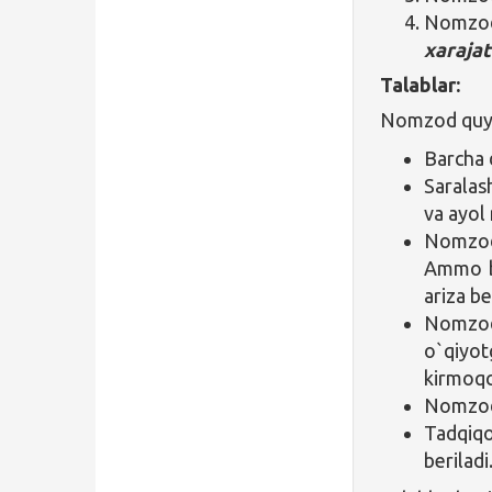
Nomzo
xarajat
Talablar:
Nomzod quyid
Barcha d
Saralas
va ayol
Nomzod
Ammo bo
ariza be
Nomzod
o`qiyo
kirmoqc
Nomzod o
Tadqiqo
beriladi