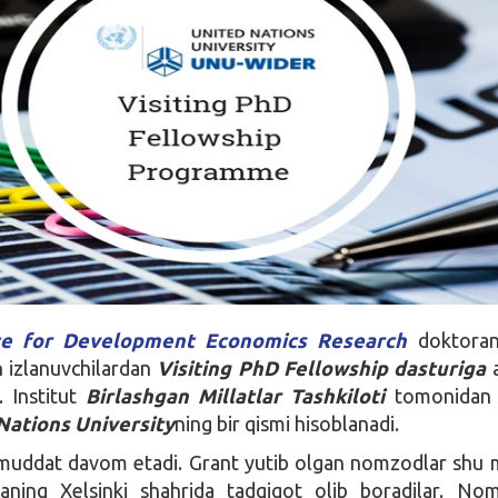
ute for Development Economics Research
doktoran
n izlanuvchilardan
Visiting PhD Fellowship
dasturiga
a
. Institut
Birlashgan Millatlar Tashkiloti
tomonidan t
Nations University
ning bir qismi hisoblanadi.
muddat davom etadi. Grant yutib olgan nomzodlar shu
iyaning Xelsinki shahrida tadqiqot olib boradilar. No