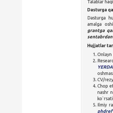
Talablar haqi
Dasturga qa
Dasturga hu
amalga oshi
grantga qa
sentabrdan
Hujjatlar tar
Onlayn 
Researc
YERD
oshmasl
CV/rez
Chop ett
nashr n
ko`rsati
Ilmiy r
phdref