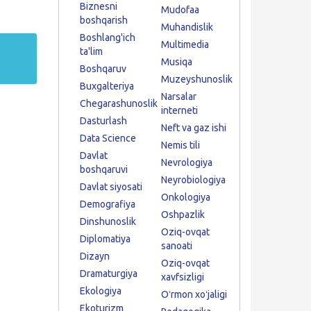
Biznesni
Mudofaa
boshqarish
Muhandislik
Boshlang'ich
Multimedia
ta'lim
Musiqa
Boshqaruv
Muzeyshunoslik
Buxgalteriya
Narsalar
Chegarashunoslik
interneti
Dasturlash
Neft va gaz ishi
Data Science
Nemis tili
Davlat
Nevrologiya
boshqaruvi
Neyrobiologiya
Davlat siyosati
Onkologiya
Demografiya
Oshpazlik
Dinshunoslik
Oziq-ovqat
Diplomatiya
sanoati
Dizayn
Oziq-ovqat
Dramaturgiya
xavfsizligi
Ekologiya
Oʻrmon xoʻjaligi
Ekoturizm