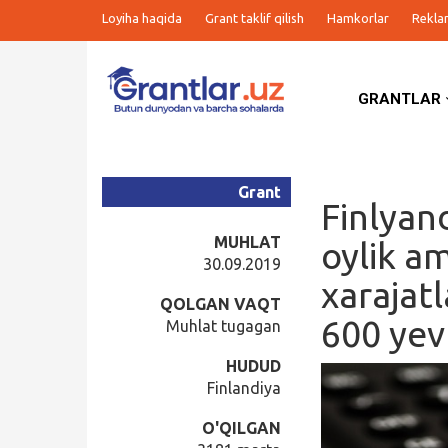
Loyiha haqida
Grant taklif qilish
Hamkorlar
Rekla
GRANTLAR
Grantlar
Tanlovlar
Grant
Finlyan
Ishlar
MUHLAT
oylik am
30.09.2019
xarajatl
Kurslar
QOLGAN VAQT
600 yev
Muhlat tugagan
Blog
HUDUD
Finlandiya
Yana
O'QILGAN