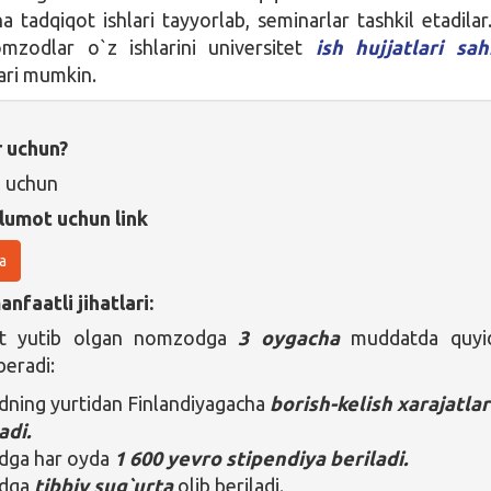
a tadqiqot ishlari tayyorlab, seminarlar tashkil etadilar
mzodlar o`z ishlarini universitet
ish hujjatlari sah
ari mumkin.
r uchun?
i uchun
lumot uchun link
a
nfaatli jihatlari:
nt yutib olgan nomzodga
3 oygacha
muddatda quyi
beradi:
ing yurtidan Finlandiyagacha
borish-kelish xarajatlar
adi.
ga har oyda
1 600 yevro stipendiya beriladi.
dga
tibbiy sug`urta
olib beriladi.