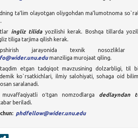
ing ta’lim olayotgan oliygohdan ma’lumotnoma so`ral
.
atlar
ingliz tilida
yozilishi kerak. Boshqa tillarda yozi
gliz tiliga tarjima qilish kerak.
pshirish jarayonida texnik nosozliklar 
fo@wider.unu.edu
manziliga murojaat qiling.
aqdim etgan tadqiqot mavzusining dolzarbligi, til bi
ademik ko`rsatkichlari, ilmiy salohiyati, sohaga oid bili
sosan saralanadi.
 muvaffaqiyatli oʻtgan nomzodlarga
dedlayndan to
xabar beriladi.
uchun:
phdfellow@wider.unu.edu