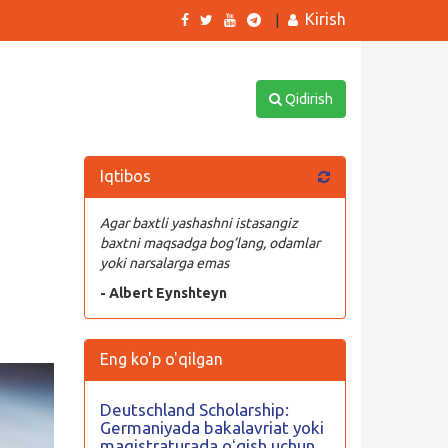
Kirish
|
Qidirish
Iqtibos
Agar baxtli yashashni istasangiz
baxtni maqsadga bog’lang, odamlar
yoki narsalarga emas
- Albert Eynshteyn
Eng ko'p o'qilgan
Deutschland Scholarship:
Germaniyada bakalavriat yoki
magistraturada oʻqish uchun