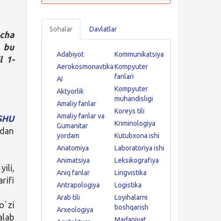
Sohalar
Davlatlar
acha
 bu
Adabiyot
Kommunikatsiya
l 1-
Aerokosmonavtika
Kompyuter
fanlari
AI
Kompyuter
Aktyorlik
muhandisligi
Amaliy fanlar
Koreys tili
Amaliy fanlar va
SHU
Kriminologiya
Gumanitar
 dan
yordam
Kutubxona ishi
Anatomiya
Laboratoriya ishi
Animatsiya
Leksikografiya
ili,
Aniq fanlar
Lingvistika
rifi
Antrapologiya
Logistika
Arab tili
Loyihalarni
o`zi
boshqarish
Arxeologiya
alab
Madaniyat