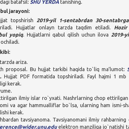
dagi batafsil:
SHU YERDA
tanishing.
bul jarayoni:
jjat topshirish
2019-yil 1-sentabrdan 30-sentabrg
riladi. Hujjatlar onlayn tarzda taqdim etiladi.
Hozir
bul yopiq
. Hujjatlarni qabul qilish uchun ilova
2019-yi
ochiladi.
kibi:
tarzda ariza.
h proposal. Bu hujjat tarkibi haqida to`liq ma’lumot:
A
.
Hujjat PDF formatida topshiriladi. Fayl hajmi 1 mb
igi kerak.
yume.
irilgan ilmiy islar ro`yxati. Nashrlarning chop ettirilgan y
omi va agar hammualliflar bo`lsa, ularning ham ismi-sha
lishi kerak.
ahbardan tavsiyanoma. Tavsiyanomani ilmiy rahbarning 
erence@wider.unu.edu
elektron manziliga jo`natishi t