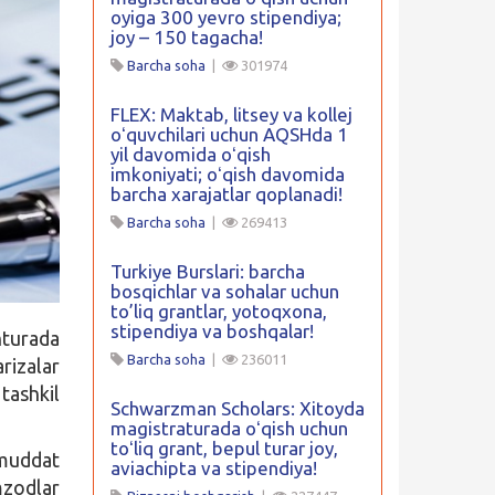
oyiga 300 yevro stipendiya;
joy – 150 tagacha!
Barcha soha
|
301974
FLEX: Maktab, litsey va kollej
oʻquvchilari uchun AQSHda 1
yil davomida oʻqish
imkoniyati; oʻqish davomida
barcha xarajatlar qoplanadi!
Barcha soha
|
269413
Turkiye Burslari: barcha
bosqichlar va sohalar uchun
to’liq grantlar, yotoqxona,
stipendiya va boshqalar!
turada
Barcha soha
|
236011
rizalar
ashkil
Schwarzman Scholars: Xitoyda
magistraturada oʻqish uchun
toʻliq grant, bepul turar joy,
 muddat
aviachipta va stipendiya!
mzodlar