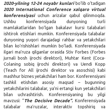
2020-yilning 12-24 noyabr kunlari
bo’lib o’tadigan
2020 International Conference xalqaro virtual
konferensiyasi
uchun arizalar qabul qilinmoqda.
Ushbu konferensiyada dunyoning turli
mamlakatlaridan bo’lgan bakalavr kursi talabalari
ishtirok etishlari mumkin. Konferensiyada talabalar
dunyoning yuqori darajadagi rahbar va yetakchilari
bilan ko’rishishlari mumkin bo’ladi. Konferensiyada
ilgari ma’ruza qilganlar orasida Stiv Forbes (Forbes
jurnali bosh ijrochi direktori), Muhtar Kent (Coca-
Colaning sobiq ijrochi direktori) va Uendi Kopp
(Teach for All ijrochi direktor va asoschisi) kabi
mashhur biznes yetakchilari ham bor. Konferensiyani
tashkil etishdan asosiy maqsad – bugunning
yetakchilarini talabalar, ya’ni ertangi kun yetakchilari
bilan uchrashtirish. Konferensiyaning bu yilgi
mavzusi: “
The Decisive Decade”.
Konferensiyada
talabalar ma’ruzalar, interaktiv topshiriq va