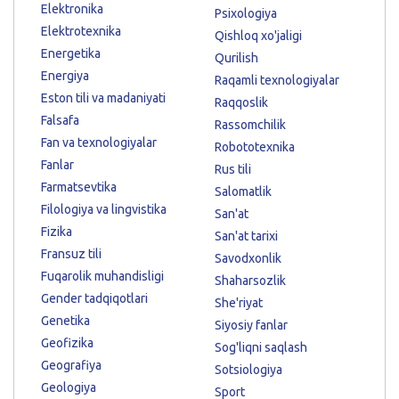
Elektronika
Psixologiya
Elektrotexnika
Qishloq xo'jaligi
Energetika
Qurilish
Energiya
Raqamli texnologiyalar
Eston tili va madaniyati
Raqqoslik
Falsafa
Rassomchilik
Fan va texnologiyalar
Robototexnika
Fanlar
Rus tili
Farmatsevtika
Salomatlik
Filologiya va lingvistika
San'at
Fizika
San'at tarixi
Fransuz tili
Savodxonlik
Fuqarolik muhandisligi
Shaharsozlik
Gender tadqiqotlari
She'riyat
Genetika
Siyosiy fanlar
Geofizika
Sog'liqni saqlash
Geografiya
Sotsiologiya
Geologiya
Sport