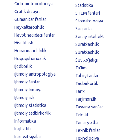
Gidrometeorologiya
Statistika
Grafik dizayn
STEM fanlari
Gumanitar fanlar
Stomatologiya
Haykaltaroshlik
Sug'urta
Hayot haqidagi fanlar
Sun'iy intellekt
Hisoblash
Suratkashlik
Hunarmandchilik
Suratkashlik
Huquqshunoslik
Suv xo'jaligi
Ijodkorlik
Ta'lim
Ijtimoiy antropologiya
Tabiiy fanlar
Ijtimoiy fanlar
Tadbirkorlik
Ijtimoiy himoya
Tarix
Ijtimoiy ish
Tarjimonlik
Ijtimoiy statistika
Tasviriy sanʼat
Ijtimoiy tadbirkorlik
Tekstil
Informatika
Temir yo'llar
Ingliz tili
Texnik fanlar
Innovatsiyalar
Texnologiya