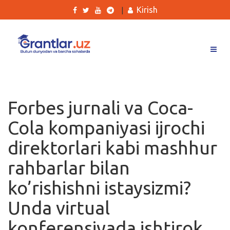
Kirish
|
Grantlar
Tanlovlar
Forbes jurnali va Coca-
Ishlar
Cola kompaniyasi ijrochi
Kurslar
direktorlari kabi mashhur
Blog
rahbarlar bilan
Yana
ko’rishishni istaysizmi?
Unda virtual
konferensiyada ishtirok
Qidirish