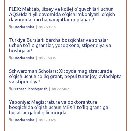
FLEX: Maktab, litsey va kollej oʻquvchilari uchun
AQSHda 1 yil davomida oʻqish imkoniyati; oʻqish
davomida barcha xarajatlar qoplanadi!
Barcha soha
|
269516
Turkiye Burslari: barcha bosqichlar va sohalar
uchun to’liq grantlar, yotoqxona, stipendiya va
boshqalar!
Barcha soha
|
236096
Schwarzman Scholars: Xitoyda magistraturada
oʻqish uchun toʻliq grant, bepul turar joy, aviachipta
va stipendiya!
Biznesni boshqarish
|
227482
Yaponiya: Magistratura va doktorantura
bosqichida oʻqish uchun MEXT toʻliq grantiga
hujjatlar qabul qilinmoqda!
Barcha soha
|
178926