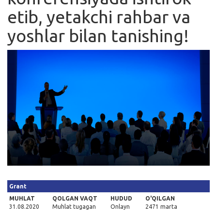
etib, yetakchi rahbar va
Kirish
yoshlar bilan tanishing!
Grant
MUHLAT
QOLGAN VAQT
HUDUD
O'QILGAN
31.08.2020
Muhlat tugagan
Onlayn
2471 marta