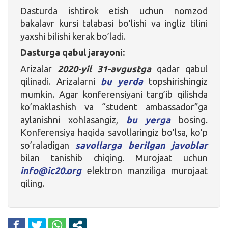
Dasturda ishtirok etish uchun nomzod
bakalavr kursi talabasi bo’lishi va ingliz tilini
yaxshi bilishi kerak bo’ladi.
Dasturga qabul jarayoni:
Arizalar
2020-yil 31-avgustga
qadar qabul
qilinadi. Arizalarni
bu yerda
topshirishingiz
mumkin. Agar konferensiyani targ’ib qilishda
ko’maklashish va “student ambassador”ga
aylanishni xohlasangiz,
bu yerga
bosing.
Konferensiya haqida savollaringiz bo’lsa, ko’p
so’raladigan
savollarga berilgan javoblar
bilan tanishib chiqing. Murojaat uchun
info@ic20.org
elektron manziliga murojaat
qiling.