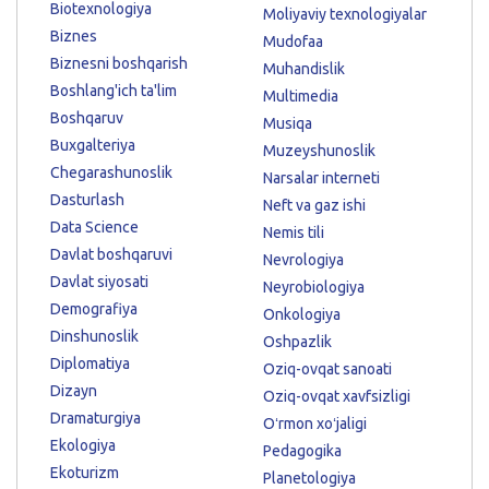
Biotexnologiya
Moliyaviy texnologiyalar
Biznes
Mudofaa
Biznesni boshqarish
Muhandislik
Boshlang'ich ta'lim
Multimedia
Boshqaruv
Musiqa
Buxgalteriya
Muzeyshunoslik
Chegarashunoslik
Narsalar interneti
Dasturlash
Neft va gaz ishi
Data Science
Nemis tili
Davlat boshqaruvi
Nevrologiya
Davlat siyosati
Neyrobiologiya
Demografiya
Onkologiya
Dinshunoslik
Oshpazlik
Diplomatiya
Oziq-ovqat sanoati
Dizayn
Oziq-ovqat xavfsizligi
Dramaturgiya
Oʻrmon xoʻjaligi
Ekologiya
Pedagogika
Ekoturizm
Planetologiya