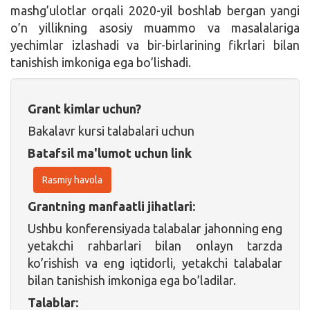
mashg’ulotlar orqali 2020-yil boshlab bergan yangi
o’n yillikning asosiy muammo va masalalariga
yechimlar izlashadi va bir-birlarining fikrlari bilan
tanishish imkoniga ega bo’lishadi.
Grant kimlar uchun?
Bakalavr kursi talabalari uchun
Batafsil ma'lumot uchun link
Rasmiy havola
Grantning manfaatli jihatlari:
Ushbu konferensiyada talabalar jahonning eng
yetakchi rahbarlari bilan onlayn tarzda
ko’rishish va eng iqtidorli, yetakchi talabalar
bilan tanishish imkoniga ega bo’ladilar.
Talablar: