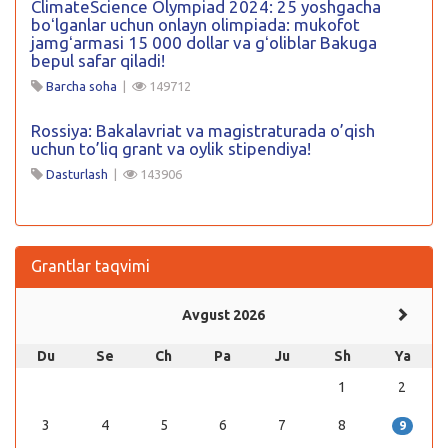
ClimateScience Olympiad 2024: 25 yoshgacha
boʻlganlar uchun onlayn olimpiada: mukofot
jamgʻarmasi 15 000 dollar va gʻoliblar Bakuga
bepul safar qiladi!
Barcha soha
|
149712
Rossiya: Bakalavriat va magistraturada o’qish
uchun to’liq grant va oylik stipendiya!
Dasturlash
|
143906
Grantlar taqvimi
Avgust 2026
Du
Se
Ch
Pa
Ju
Sh
Ya
1
2
3
4
5
6
7
8
9