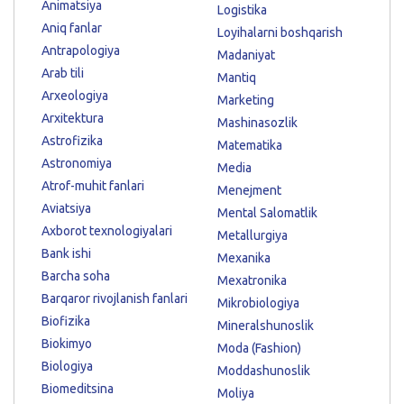
Animatsiya
Logistika
Aniq fanlar
Loyihalarni boshqarish
Antrapologiya
Madaniyat
Arab tili
Mantiq
Arxeologiya
Marketing
Arxitektura
Mashinasozlik
Astrofizika
Matematika
Astronomiya
Media
Atrof-muhit fanlari
Menejment
Aviatsiya
Mental Salomatlik
Axborot texnologiyalari
Metallurgiya
Bank ishi
Mexanika
Barcha soha
Mexatronika
Barqaror rivojlanish fanlari
Mikrobiologiya
Biofizika
Mineralshunoslik
Biokimyo
Moda (Fashion)
Biologiya
Moddashunoslik
Biomeditsina
Moliya