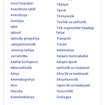
Inson huquqlari
Tibbiyot
Investitsion tahlil
Tijorat
Investitsiya
Tilshunoslik
Investiya
Tinchlik va xavfsizlik
Iqlim
Tirik organizmlar haqidagi
Iqtisod
fanlar
Iqtisodiy geografiya
Transport
Jamiyatshunoslik
Turizm
Jismoniy tarbiya
Veterinariya
Jurnalistika
Xalqaro munosabatlar
Kadrlar boshqaruvi
Xalqaro tijorat
Kiberxavfsizlik
xavfsizlik va rivojlanish
Kimyo
Xitoy tili va madaniyati
Kinematografiya
Xitoyshunoslik
Kino
Yapon tili va madaniyati
Klassika
Yozuvchilik
Kommunikatsiya
Zoologiya