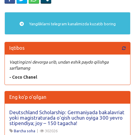
Yangiliklarni
telegram
kanalimizda kuzatib boring
Iqtibos
Vaqtingizni devorga urib, undan eshik paydo qilishga
sarflamang
- Coco Chanel
Eng ko'p o'qilgan
Deutschland Scholarship: Germaniyada bakalavriat
yoki magistraturada oʻqish uchun oyiga 300 yevro
stipendiya; joy – 150 tagacha!
Barcha soha
|
302026