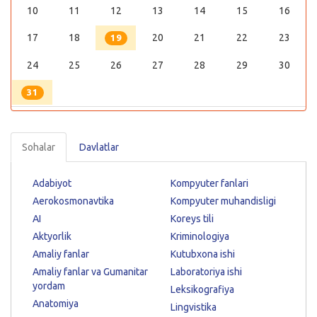
10
11
12
13
14
15
16
17
18
20
21
22
23
19
24
25
26
27
28
29
30
31
Sohalar
Davlatlar
Adabiyot
Kompyuter fanlari
Aerokosmonavtika
Kompyuter muhandisligi
AI
Koreys tili
Aktyorlik
Kriminologiya
Amaliy fanlar
Kutubxona ishi
Amaliy fanlar va Gumanitar
Laboratoriya ishi
yordam
Leksikografiya
Anatomiya
Lingvistika