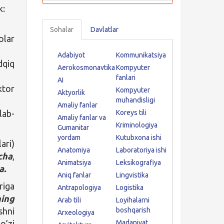
k:
Sohalar
Davlatlar
olar
Adabiyot
Kommunikatsiya
dqiq
Aerokosmonavtika
Kompyuter
fanlari
AI
ktor
Kompyuter
Aktyorlik
muhandisligi
Amaliy fanlar
lab-
Koreys tili
Amaliy fanlar va
Kriminologiya
Gumanitar
yordam
Kutubxona ishi
ari)
Anatomiya
Laboratoriya ishi
cha
,
Animatsiya
Leksikografiya
a.
Aniq fanlar
Lingvistika
riga
Antrapologiya
Logistika
ning
Arab tili
Loyihalarni
shni
boshqarish
Arxeologiya
o’zi
Madaniyat