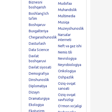
Biznesni
Mudofaa
boshqarish
Muhandislik
Boshlang'ich
Multimedia
ta'lim
Musiqa
Boshqaruv
Muzeyshunoslik
Buxgalteriya
Narsalar
Chegarashunoslik
interneti
Dasturlash
Neft va gaz ishi
Data Science
Nemis tili
Davlat
Nevrologiya
boshqaruvi
Neyrobiologiya
Davlat siyosati
Onkologiya
Demografiya
Oshpazlik
Dinshunoslik
Oziq-ovqat
Diplomatiya
sanoati
Dizayn
Oziq-ovqat
Dramaturgiya
xavfsizligi
Ekologiya
Oʻrmon xoʻjaligi
Ekoturizm