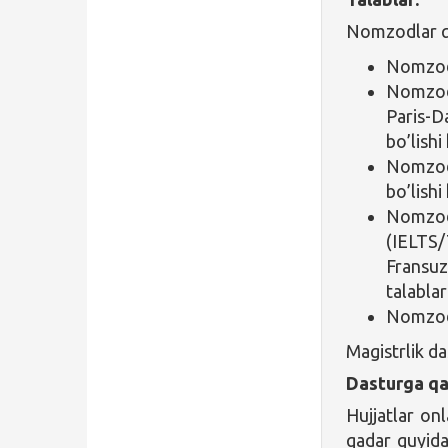
Nomzodlar qu
Nomzod 
Nomzod 
Paris-
bo’lishi
Nomzod 
bo’lishi
Nomzodl
(IELTS/
Fransuz
talablar
Nomzod 
Magistrlik da
Dasturga qa
Hujjatlar on
qadar quyida