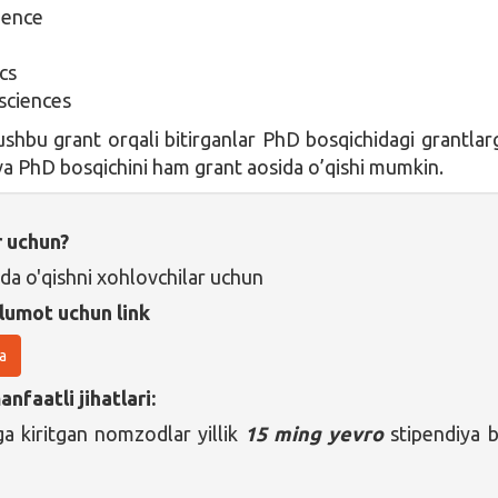
cience
cs
sciences
ushbu grant orqali bitirganlar PhD bosqichidagi grantla
 va PhD bosqichini ham grant aosida o’qishi mumkin.
r uchun?
da o'qishni xohlovchilar uchun
lumot uchun link
a
nfaatli jihatlari:
ga kiritgan nomzodlar yillik
15 ming yevro
stipendiya b