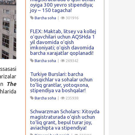
oyiga 300 yevro stipendiya;
joy – 150 tagacha!
Barcha soha
|
301916
FLEX: Maktab, litsey va kollej
oʻquvchilari uchun AQSHda 1
yil davomida oʻqish
imkoniyati; oʻqish davomida
barcha xarajatlar qoplanadi!
Barcha soha
|
269342
ssasasi
Turkiye Burslari: barcha
rizalar
bosqichlar va sohalar uchun
yin
The
to’liq grantlar, yotoqxona,
stipendiya va boshqalar!
hlarida
Barcha soha
|
235938
Schwarzman Scholars: Xitoyda
magistraturada oʻqish uchun
toʻliq grant, bepul turar joy,
aviachipta va stipendiya!