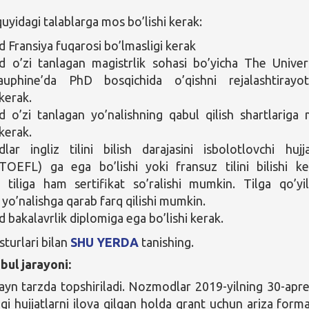
yidagi talablarga mos bo’lishi kerak:
Fransiya fuqarosi bo’lmasligi kerak
o’zi tanlagan magistrlik sohasi bo’yicha The Univer
Dauphine’da PhD bosqichida o’qishni rejalashtirayo
 kerak.
o’zi tanlagan yo’nalishning qabul qilish shartlariga
 kerak.
ar ingliz tilini bilish darajasini isbolotlovchi hujj
TOEFL) ga ega bo’lishi yoki fransuz tilini bilishi ke
 tiliga ham sertifikat so’ralishi mumkin. Tilga qo’yi
 yo’nalishga qarab farq qilishi mumkin.
bakalavrlik diplomiga ega bo’lishi kerak.
sturlari bilan
SHU YERDA
tanishing.
bul jarayoni:
layn tarzda topshiriladi. Nozmodlar 2019-yilning 30-apre
gi hujjatlarni ilova qilgan holda grant uchun ariza forma