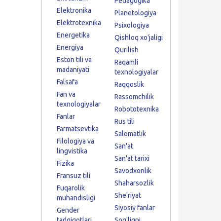
Pedagogika
Elektronika
Planetologiya
Elektrotexnika
Psixologiya
Energetika
Qishloq xo'jaligi
Energiya
Qurilish
Eston tili va
Raqamli
madaniyati
texnologiyalar
Falsafa
Raqqoslik
Fan va
Rassomchilik
texnologiyalar
Robototexnika
Fanlar
Rus tili
Farmatsevtika
Salomatlik
Filologiya va
San'at
lingvistika
San'at tarixi
Fizika
Savodxonlik
Fransuz tili
Shaharsozlik
Fuqarolik
She'riyat
muhandisligi
Siyosiy fanlar
Gender
tadqiqotlari
Sog'liqni