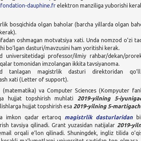
fondation-dauphine.fr
elektron manziliga yuborishi kera
rlik bosqichida olgan baholar (barcha yillarda olgan bah
 kerak).
hifadan oshmagan motvatsiya xati. Unda nomzod o’zi ta
hi bo’lgan dasturi/mavzusini ham yoritishi kerak.
universitetidagi professor/ilmiy rahbar/dekan/prore
qalar tomonidan imzolangan ikkita tavsiyanoma.
 tanlagan magistrlik dasturi direktoridan qo’ll
ash xati (Letter of support).
 (matematika) va Computer Sciences (Kompyuter fanl
riga hujjat topshirish muhlati
2019-yilning 5-iyuniga
ishlarga hujjat topshirish esa
2019-yilning 5-martigach
a imkon qadar ertaroq
magistrlik dasturlaridan
bi
rish tavsiya qilinadi. Grant yuzasidan natijalar
2019-yil
mail orqali e’lon qilinadi. Shuningdek, ingliz tilida o’qi
 kerakli ma’lumotlarni universitet saytidan top olmasa, 