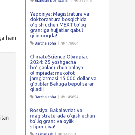
Biznesni boshqarish
|
227415
Yaponiya: Magistratura va
doktorantura bosqichida
oʻqish uchun MEXT toʻliq
grantiga hujjatlar qabul
qilinmoqda!
rga ham
Barcha soha
|
178864
ClimateScience Olympiad
2024: 25 yoshgacha
boʻlganlar uchun onlayn
olimpiada: mukofot
jamgʻarmasi 15 000 dollar va
gʻoliblar Bakuga bepul safar
qiladi!
Barcha soha
|
149654
Rossiya: Bakalavriat va
magistraturada o’qish uchun
ilan
to’liq grant va oylik
stipendiya!
Dasturlash
|
143858