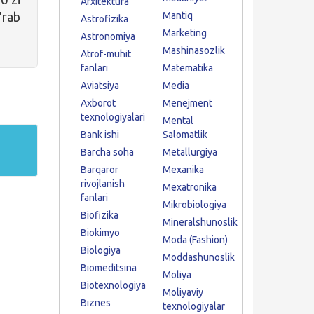
Arxitektura
’rab
Mantiq
Astrofizika
Marketing
Astronomiya
Mashinasozlik
Atrof-muhit
fanlari
Matematika
Aviatsiya
Media
Axborot
Menejment
texnologiyalari
Mental
Bank ishi
Salomatlik
Barcha soha
Metallurgiya
Barqaror
Mexanika
rivojlanish
Mexatronika
fanlari
Mikrobiologiya
Biofizika
Mineralshunoslik
Biokimyo
Moda (Fashion)
Biologiya
Moddashunoslik
Biomeditsina
Moliya
Biotexnologiya
Moliyaviy
Biznes
texnologiyalar