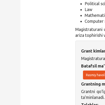
Political s
Law
Mathemati
Computer 
Magistraturani 
ariza tophirishi
Grant kimla
Magistratura
Batafsil ma'
Rasmiy havol
Grantning ma
Grantni qo’l
ta’minlanadi.
Talablar: