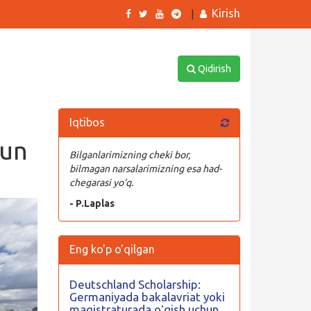
Kirish
|
Qidirish
Iqtibos
hun
Bilganlarimizning cheki bor,
bilmagan narsalarimizning esa had-
chegarasi yo‘q.
- P.Laplas
Eng ko'p o'qilgan
Deutschland Scholarship:
Germaniyada bakalavriat yoki
magistraturada oʻqish uchun