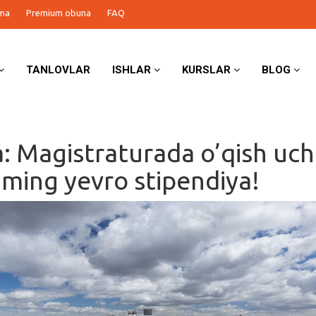
ma
Premium obuna
FAQ
TANLOVLAR
ISHLAR
KURSLAR
BLOG
a: Magistraturada o’qish uc
5 ming yevro stipendiya!