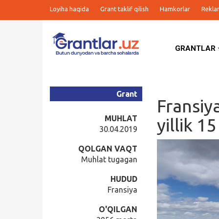
Loyiha haqida
Grant taklif qilish
Hamkorlar
Rekla
GRANTLAR
Grantlar
Tanlovlar
Grant
Fransiy
Ishlar
MUHLAT
yillik 1
30.04.2019
Kurslar
QOLGAN VAQT
Muhlat tugagan
Blog
HUDUD
Fransiya
Yana
O'QILGAN