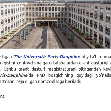
lashgan
The Université Paris-Dauphine
oliy ta’lim mua
o’qishni xohlovchi xalqaro talabalardan grant dasturigi a
. Ushbu grant dasturi magistraturani bitirgandan ke
ris-Dauphine
‘da PhD bosqichining quyidagi yo’nalis
ttrishni reja qilgan nomzodlarga beriladi:
nt