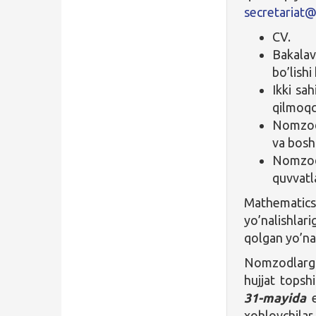
secretariat@
CV.
Bakalav
bo’lishi
Ikki sa
qilmoqc
Nomzod 
va bosh
Nomzod
quvvatl
Mathematics
yo’nalishla
qolgan yo’nal
Nomzodlarg
hujjat topshi
31-mayida
e
xohlovchilar