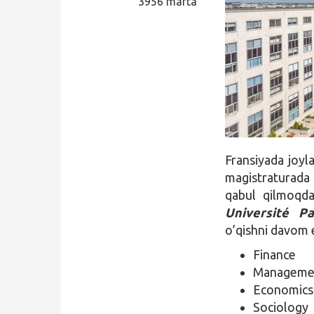
3956 marta
Qidirish
Kirish
Fransiyada joy
magistraturada 
qabul qilmoqda
Université Pa
o’qishni davom e
Finance
Manageme
Economics
Sociology