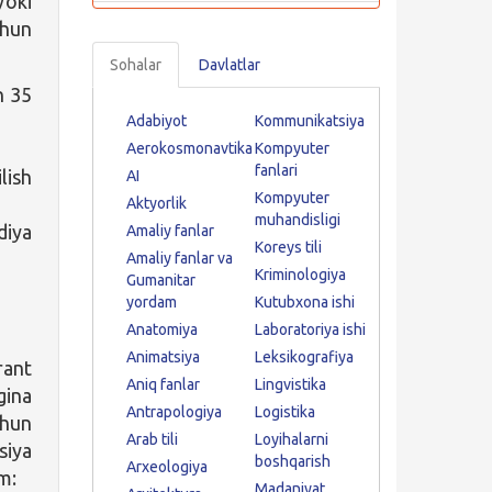
oki
chun
Sohalar
Davlatlar
n 35
Adabiyot
Kommunikatsiya
Aerokosmonavtika
Kompyuter
fanlari
lish
AI
Kompyuter
Aktyorlik
muhandisligi
diya
Amaliy fanlar
Koreys tili
Amaliy fanlar va
Kriminologiya
Gumanitar
yordam
Kutubxona ishi
Anatomiya
Laboratoriya ishi
Animatsiya
Leksikografiya
rant
Aniq fanlar
Lingvistika
gina
Antrapologiya
Logistika
chun
Arab tili
Loyihalarni
siya
boshqarish
Arxeologiya
im:
Madaniyat