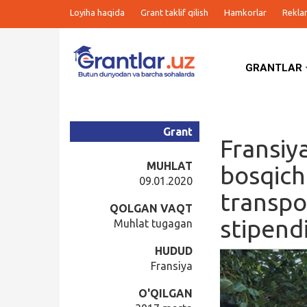
Loyiha haqida
Grant taklif qilish
Hamkorlar
Rekla
GRANTLAR
Grantlar
Tanlovlar
Grant
Fransiy
Ishlar
MUHLAT
bosqich
09.01.2020
transpor
Kurslar
QOLGAN VAQT
stipend
Muhlat tugagan
Blog
HUDUD
Fransiya
Yana
O'QILGAN