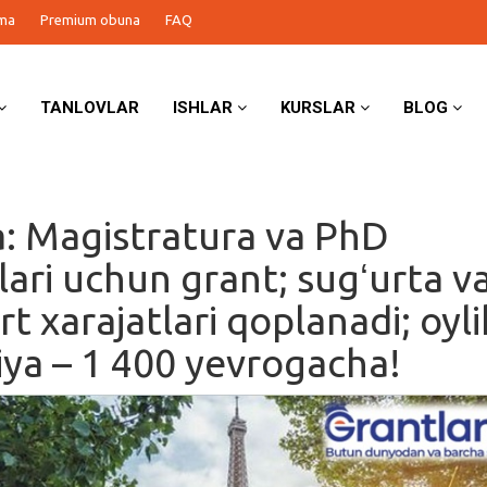
ma
Premium obuna
FAQ
TANLOVLAR
ISHLAR
KURSLAR
BLOG
a: Magistratura va PhD
lari uchun grant; sugʻurta v
t xarajatlari qoplanadi; oyli
iya – 1 400 yevrogacha!