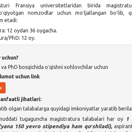
sturi Fransiya universitetlaridan birida magistrat
oʻqiyotgan nomzodlar uchun moʻljallangan boʻlib, q
 etadi:
ra: 12 oydan 36 oygacha.
ra/PhD: 12 oy.
r uchun?
 va PhD bosqichida oʻqishni xohlovchilar uchun
lumot uchun link
a
nfaatli jihatlari:
tib olgan talabalarga quyidagi imkoniyatlar yaratib berila
muddati tugaguncha magistratura talabalari har oy
1 
(yana 150 yevro stipendiya ham qoʻshiladi)
,
aspiran