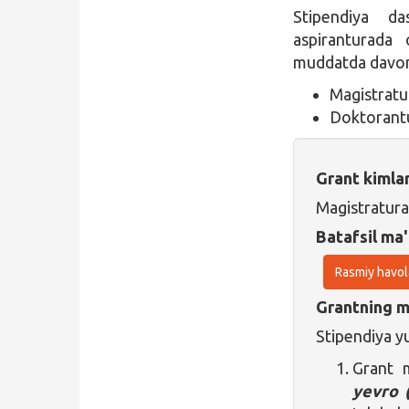
Stipendiya da
aspiranturada 
muddatda davom
Magistratu
Doktorantu
Grant kimla
Magistratura
Batafsil ma'
Rasmiy havol
Grantning ma
Stipendiya yu
Grant 
yevro 