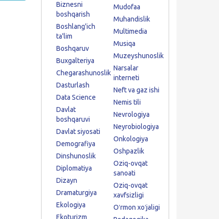
Biznesni
Mudofaa
boshqarish
Muhandislik
Boshlang'ich
Multimedia
ta'lim
Musiqa
Boshqaruv
Muzeyshunoslik
Buxgalteriya
Narsalar
Chegarashunoslik
interneti
Dasturlash
Neft va gaz ishi
Data Science
Nemis tili
Davlat
Nevrologiya
boshqaruvi
Neyrobiologiya
Davlat siyosati
Onkologiya
Demografiya
Oshpazlik
Dinshunoslik
Oziq-ovqat
Diplomatiya
sanoati
Dizayn
Oziq-ovqat
Dramaturgiya
xavfsizligi
Ekologiya
Oʻrmon xoʻjaligi
Ekoturizm