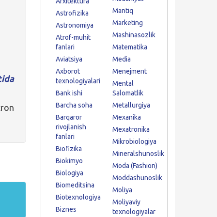
Arxitektura
Mantiq
Astrofizika
Marketing
Astronomiya
Mashinasozlik
Atrof-muhit
fanlari
Matematika
Aviatsiya
Media
Axborot
Menejment
tida
texnologiyalari
Mental
Bank ishi
Salomatlik
Barcha soha
Metallurgiya
ron
Barqaror
Mexanika
rivojlanish
Mexatronika
fanlari
Mikrobiologiya
Biofizika
Mineralshunoslik
Biokimyo
Moda (Fashion)
Biologiya
Moddashunoslik
Biomeditsina
Moliya
Biotexnologiya
Moliyaviy
Biznes
texnologiyalar