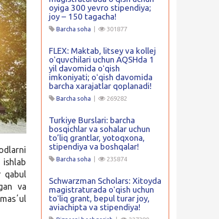
oyiga 300 yevro stipendiya;
joy – 150 tagacha!
Barcha soha
|
301877
FLEX: Maktab, litsey va kollej
oʻquvchilari uchun AQSHda 1
yil davomida oʻqish
imkoniyati; oʻqish davomida
barcha xarajatlar qoplanadi!
Barcha soha
|
269282
Turkiye Burslari: barcha
bosqichlar va sohalar uchun
to’liq grantlar, yotoqxona,
stipendiya va boshqalar!
odlarni
Barcha soha
|
235874
 ishlab
r qabul
Schwarzman Scholars: Xitoyda
lgan va
magistraturada oʻqish uchun
 masʼul
toʻliq grant, bepul turar joy,
aviachipta va stipendiya!