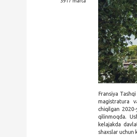
3917 marta
Qidirish
Kirish
Fransiya Tashqi 
magistratura v
chiqilgan 2020-
qilinmoqda. Us
kelajakda davl
shaxslar uchun 