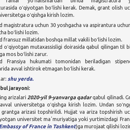
y fanlar yoʻnalishlardan birida magistratura y
turasida oʻqiyotgan boʻlishi kerak. Demak, grant olish u
iversitetga oʻqishga kirish lozim.
magistratura uchun 30 yoshgacha va aspirantura uchu
ha boʻlishi lozim.
fransuz millatidan boshqa millat vakili boʻlishi lozim.
oʻqiyotgan mutaxassisligi doirasida qabul qilingan til bi
ga mos boʻlishi zarur.
 Fransiya hukumati tomonidan beriladigan stipen
rida avval ishtirok etmagan boʻlishi kerak.
lar:
shu yerda.
bul jarayoni:
ng arizalari
2020-yil 9-yanvarga qadar
qabul qilinadi. G
avval universitetga oʻqishga kirish lozim. Undan soʻng
rantga arizasi topshirildi. Hujjat va ariza topshirish u
otgan universitet maʼmuriyatiga yoki yurtimizdagi Fran
Embassy of France in Tashkent
)ga murojaat qilishi loz