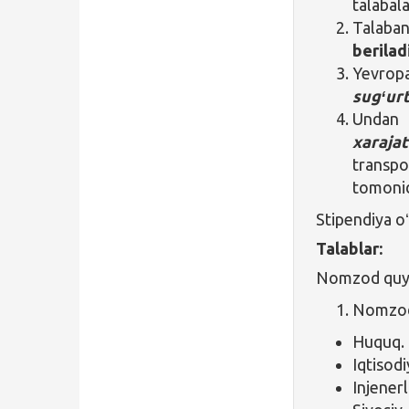
talabala
Talaba
berilad
Yevropa
sugʻur
Undan 
xarajat
transp
tomoni
Stipendiya oʻ
Talablar:
Nomzod quyid
Nomzod 
Huquq.
Iqtisod
Injenerl