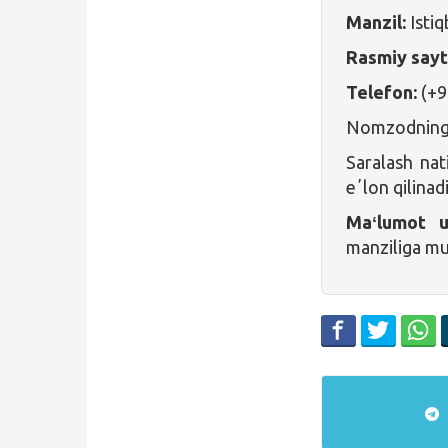
Manzil:
Istiq
Rasmiy sayt
Telefon:
(+9
Nomzodning h
Saralash nati
eʼlon qilinadi
Maʻlumot 
manziliga mur