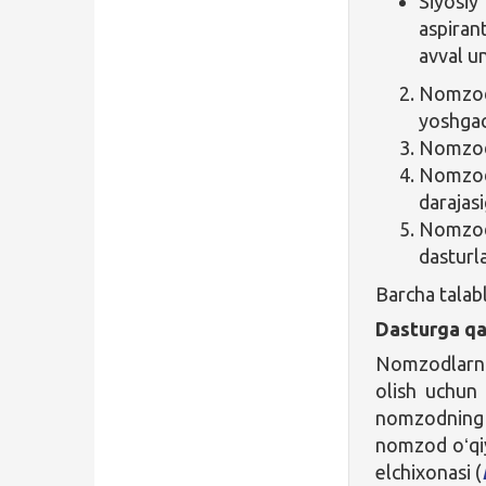
Siyosi
aspiran
avval un
Nomzod 
yoshgac
Nomzod 
Nomzod 
darajasi
Nomzod
dasturla
Barcha talab
Dasturga qa
Nomzodlarni
olish uchun 
nomzodning g
nomzod oʻqiy
elchixonasi (