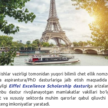
ishlar vazirligi tomonidan yuqori bilimli chet ellik nomz
a aspirantura/PhD dasturlariga jalb etish maqsadida
yilgi
Eiffel Excellence Scholarship dasturi
ga arizala
hbu dastur rivojlanayotgan mamlakatlar vakillari boʻ
at va xususiy sektorda muhim qarorlar qabul qiluvchi
keng imkoniyatlar yaratadi.