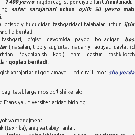
ri
1 400 yevro
miqdordagi stipendiya bilan ta’minlanadi.
ning
safar xarajatlari
uchun
oylik 50 yevro
mabl
i
.
 iqtisodiy hududidan tashqaridagi talabalar uchun
ijti
ta
qilib beriladi.
tashqari, oʻqish davomida paydo boʻladigan
bos
lar
(masalan, tibbiy sugʻurta, madaniy faoliyat, davlat ic
ortdan foydalanish kabi) ham dastur tashkilotchi
dan
qoplab beriladi
.
qish xarajatlarini qoplamaydi. Toʻliq taʼlumot:
shu
yerda
agi talablarga mos boʻlishi kerak:
Fransiya universitetlaridan birining:
iyot va menejment.
ik (texnika), aniq va tabiiy fanlar.