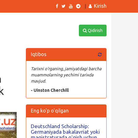
Kirish
|
Qidirish
Iqtibos
Tarixni o‘rganing, jamiyatdagi barcha
a
muammolarning yechimi tarixda
mavjud.
k
- Uinston Cherchill
Eng ko'p o'qilgan
Deutschland Scholarship:
Germaniyada bakalavriat yoki
magistraturada oʻqish uchun