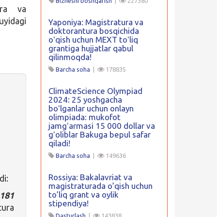
Biznesni boshqarish
|
227380
ura va
uyidagi
Yaponiya: Magistratura va
doktorantura bosqichida
oʻqish uchun MEXT toʻliq
grantiga hujjatlar qabul
qilinmoqda!
Barcha soha
|
178835
ClimateScience Olympiad
2024: 25 yoshgacha
boʻlganlar uchun onlayn
olimpiada: mukofot
jamgʻarmasi 15 000 dollar va
gʻoliblar Bakuga bepul safar
qiladi!
Barcha soha
|
149636
Rossiya: Bakalavriat va
di:
magistraturada o’qish uchun
to’liq grant va oylik
181
stipendiya!
tura
Dasturlash
|
143838