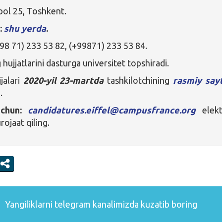
bol 25, Toshkent.
:
shu yerda
.
98 71) 233 53 82, (+99871) 233 53 84.
ujjatlarini dasturga universitet topshiradi.
jalari
2020-yil 23-martda
tashkilotchining
rasmiy say
.
uchun:
candidatures.eiffel@campusfrance.org
elekt
ojaat qiling.
Yangiliklarni
telegram
kanalimizda kuzatib boring