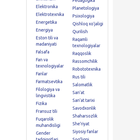
Pedagogika
Elektronika
Planetologiya
Elektrotexnika
Psixologiya
Energetika
Qishloq xo'jaligi
Energiya
Qurilish
Eston tili va
Raqamli
madaniyati
texnologiyalar
Falsafa
Raqqoslik
Fan va
Rassomchilik
texnologiyalar
Robototexnika
Fanlar
Rus tili
Farmatsevtika
Salomatlik
Filologiya va
San'at
lingvistika
San'at tarixi
Fizika
Savodxonlik
Fransuz tili
Shaharsozlik
Fuqarolik
She'riyat
muhandisligi
Siyosiy fanlar
Gender
tadqiqotlari
Sog'liqni