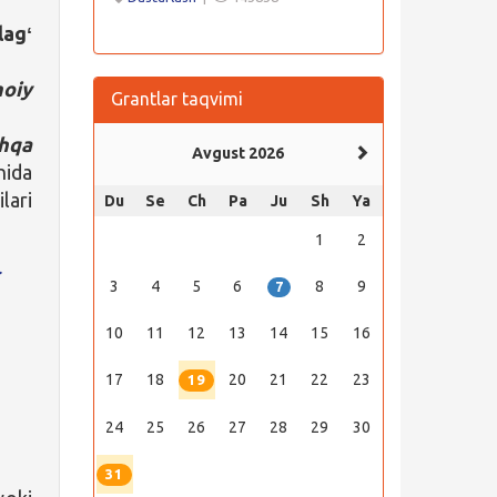
agʻ
moiy
Grantlar taqvimi
hqa
Avgust 2026
hida
lari
Du
Se
Ch
Pa
Ju
Sh
Ya
1
2
.
3
4
5
6
8
9
7
10
11
12
13
14
15
16
17
18
20
21
22
23
19
24
25
26
27
28
29
30
31