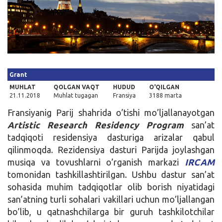
Kirish
Grant
MUHLAT
QOLGAN VAQT
HUDUD
O'QILGAN
21.11.2018
Muhlat tugagan
Fransiya
3188 marta
Fransiyanig Parij shahrida o’tishi mo’ljallanayotgan
Artistic Research Residency Program
san’at
tadqiqoti residensiya dasturiga arizalar qabul
qilinmoqda. Rezidensiya dasturi Parijda joylashgan
musiqa va tovushlarni o’rganish markazi
IRCAM
tomonidan tashkillashtirilgan. Ushbu dastur san’at
sohasida muhim tadqiqotlar olib borish niyatidagi
san’atning turli sohalari vakillari uchun mo’ljallangan
bo’lib, u qatnashchilarga bir guruh tashkilotchilar