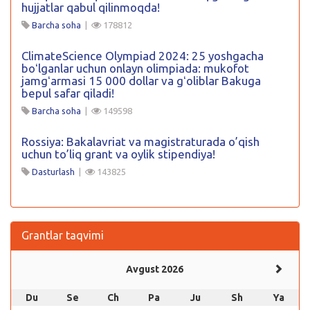
hujjatlar qabul qilinmoqda!
Barcha soha
|
178812
ClimateScience Olympiad 2024: 25 yoshgacha
boʻlganlar uchun onlayn olimpiada: mukofot
jamgʻarmasi 15 000 dollar va gʻoliblar Bakuga
bepul safar qiladi!
Barcha soha
|
149598
Rossiya: Bakalavriat va magistraturada o’qish
uchun to’liq grant va oylik stipendiya!
Dasturlash
|
143825
Grantlar taqvimi
Avgust 2026
Du
Se
Ch
Pa
Ju
Sh
Ya