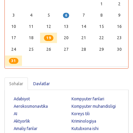
1
2
3
4
5
7
8
9
6
10
11
12
13
14
15
16
17
18
20
21
22
23
19
24
25
26
27
28
29
30
31
Sohalar
Davlatlar
Adabiyot
Kompyuter fanlari
Aerokosmonavtika
Kompyuter muhandisligi
AI
Koreys tili
Aktyorlik
Kriminologiya
Amaliy fanlar
Kutubxona ishi