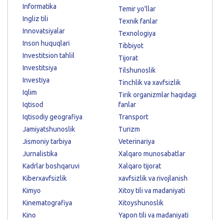
Informatika
Temir yo'llar
Ingliz tili
Texnik fanlar
Innovatsiyalar
Texnologiya
Inson huquqlari
Tibbiyot
Investitsion tahlil
Tijorat
Investitsiya
Tilshunoslik
Investiya
Tinchlik va xavfsizlik
Iqlim
Tirik organizmlar haqidagi
Iqtisod
fanlar
Iqtisodiy geografiya
Transport
Jamiyatshunoslik
Turizm
Jismoniy tarbiya
Veterinariya
Jurnalistika
Xalqaro munosabatlar
Kadrlar boshqaruvi
Xalqaro tijorat
Kiberxavfsizlik
xavfsizlik va rivojlanish
Kimyo
Xitoy tili va madaniyati
Kinematografiya
Xitoyshunoslik
Kino
Yapon tili va madaniyati