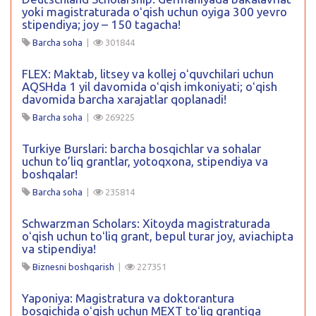
yoki magistraturada oʻqish uchun oyiga 300 yevro
stipendiya; joy – 150 tagacha!
Barcha soha
|
301844
FLEX: Maktab, litsey va kollej oʻquvchilari uchun
AQSHda 1 yil davomida oʻqish imkoniyati; oʻqish
davomida barcha xarajatlar qoplanadi!
Barcha soha
|
269225
Turkiye Burslari: barcha bosqichlar va sohalar
uchun to’liq grantlar, yotoqxona, stipendiya va
boshqalar!
Barcha soha
|
235814
Schwarzman Scholars: Xitoyda magistraturada
oʻqish uchun toʻliq grant, bepul turar joy, aviachipta
va stipendiya!
Biznesni boshqarish
|
227351
Yaponiya: Magistratura va doktorantura
bosqichida oʻqish uchun MEXT toʻliq grantiga