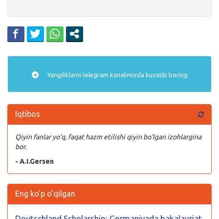
Yangiliklarni
telegram
kanalimizda kuzatib boring
Iqtibos
Qiyin fanlar yo’q, faqat hazm etilishi qiyin bo’lgan izohlargina
bor.
- A.I.Gersen
Eng ko'p o'qilgan
Deutschland Scholarship: Germaniyada bakalavriat