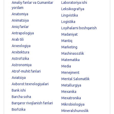
Amaliy fanlar va Gumanitar
Laboratoriya ishi
yordam
Leksikografiya
Anatomiya
Lingvistika
Animatsiya
Logistika
Aniq fanlar
Loyihalarni boshqarish
Antrapologiya
Madaniyat
Arab tili
Mantiq
Arxeologiya
Marketing
Arxitektura
Mashinasozlik
Astrofizika
Matematika
Astronomiya
Media
Atrof-muhit fanlari
Menejment
Aviatsiya
Mental Salomatlik
Axborot texnologiyalari
Metallurgiya
Bank ishi
Mexanika
Barcha soha
Mexatronika
Barqaror rivojlanish fanlari
Mikrobiologiya
Biofizika
Mineralshunoslik