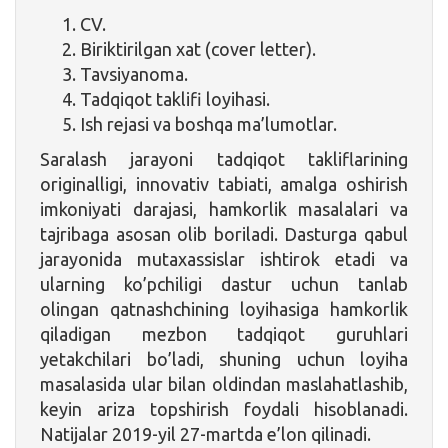
CV.
Biriktirilgan xat (cover letter).
Tavsiyanoma.
Tadqiqot taklifi loyihasi.
Ish rejasi va boshqa ma’lumotlar.
Saralash jarayoni tadqiqot takliflarining
originalligi, innovativ tabiati, amalga oshirish
imkoniyati darajasi, hamkorlik masalalari va
tajribaga asosan olib boriladi. Dasturga qabul
jarayonida mutaxassislar ishtirok etadi va
ularning ko’pchiligi dastur uchun tanlab
olingan qatnashchining loyihasiga hamkorlik
qiladigan mezbon tadqiqot guruhlari
yetakchilari bo’ladi, shuning uchun loyiha
masalasida ular bilan oldindan maslahatlashib,
keyin ariza topshirish foydali hisoblanadi.
Natijalar 2019-yil 27-martda e’lon qilinadi.