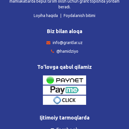
mamlakatlarda bepul ta’lim olish uchun grant topishda yordam
beradi.
Loyiha haqida
Foydalanish bitimi
Biz bilan aloqa
info@grantlar.uz
@hamidziyo
To'lovga qabul qilamiz
Ijtimoiy tarmoqlarda