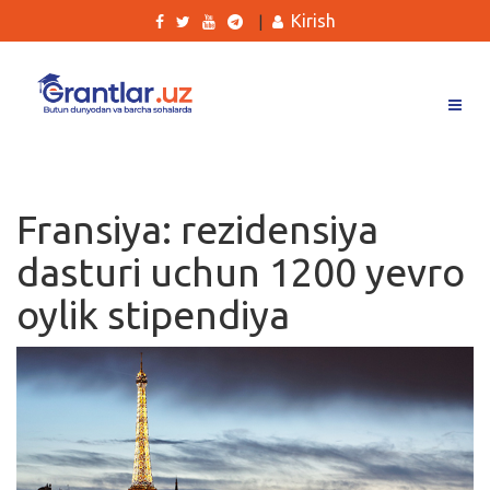
Kirish
|
Grantlar
Tanlovlar
Fransiya: rezidensiya
Ishlar
dasturi uchun 1200 yevro
Kurslar
oylik stipendiya
Blog
Yana
Qidirish