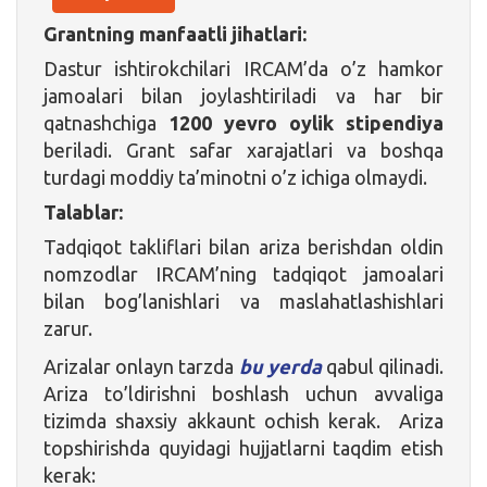
Grantning manfaatli jihatlari:
Dastur ishtirokchilari IRCAM’da o’z hamkor
jamoalari bilan joylashtiriladi va har bir
qatnashchiga
1200 yevro oylik stipendiya
beriladi. Grant safar xarajatlari va boshqa
turdagi moddiy ta’minotni o’z ichiga olmaydi.
Talablar:
Tadqiqot takliflari bilan ariza berishdan oldin
nomzodlar IRCAM’ning tadqiqot jamoalari
bilan bog’lanishlari va maslahatlashishlari
zarur.
Arizalar onlayn tarzda
bu yerda
qabul qilinadi.
Ariza to’ldirishni boshlash uchun avvaliga
tizimda shaxsiy akkaunt ochish kerak. Ariza
topshirishda quyidagi hujjatlarni taqdim etish
kerak: