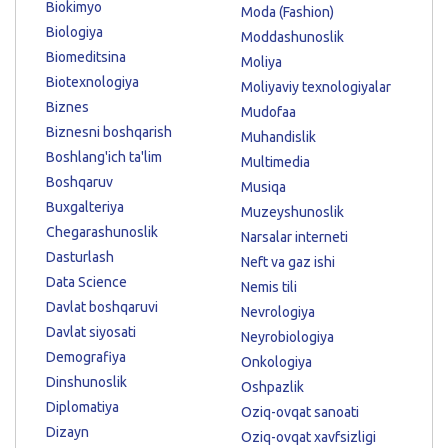
Biokimyo
Moda (Fashion)
Biologiya
Moddashunoslik
Biomeditsina
Moliya
Biotexnologiya
Moliyaviy texnologiyalar
Biznes
Mudofaa
Biznesni boshqarish
Muhandislik
Boshlang'ich ta'lim
Multimedia
Boshqaruv
Musiqa
Buxgalteriya
Muzeyshunoslik
Chegarashunoslik
Narsalar interneti
Dasturlash
Neft va gaz ishi
Data Science
Nemis tili
Davlat boshqaruvi
Nevrologiya
Davlat siyosati
Neyrobiologiya
Demografiya
Onkologiya
Dinshunoslik
Oshpazlik
Diplomatiya
Oziq-ovqat sanoati
Dizayn
Oziq-ovqat xavfsizligi