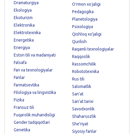
Dramaturgiya
Oʻrmon xoʻjaligi
Ekologiya
Pedagogika
Ekoturizm
Planetologiya
Elektronika
Psixologiya
Elektrotexnika
Qishloq xo'jaligi
Energetika
Qurilish
Energiya
Raqamli texnologiyalar
Eston tili va madaniyati
Raqqoslik
Falsafa
Rassomchilik
Fan va texnologiyalar
Robototexnika
Fanlar
Rus tili
Farmatsevtika
Salomatlik
Filologiya va lingvistika
San'at
Fizika
San'at tarixi
Fransuz tili
Savodxonlik
Fuqarolik muhandisligi
Shaharsozlik
Gender tadqiqotlari
She'riyat
Genetika
Siyosiy fanlar