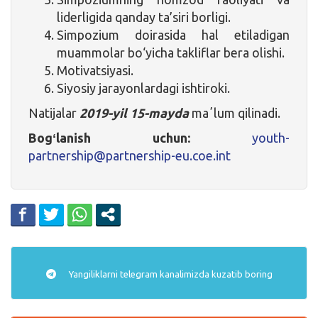
liderligida qanday ta’siri borligi.
Simpozium doirasida hal etiladigan
muammolar bo‘yicha takliflar bera olishi.
Motivatsiyasi.
Siyosiy jarayonlardagi ishtiroki.
Natijalar
2019-yil 15-mayda
maʼlum qilinadi.
Bogʻlanish uchun:
youth-
partnership@partnership-eu.coe.int
Yangiliklarni
telegram
kanalimizda kuzatib boring