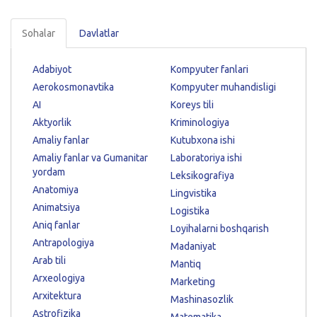
Sohalar
Davlatlar
Adabiyot
Kompyuter fanlari
Aerokosmonavtika
Kompyuter muhandisligi
AI
Koreys tili
Aktyorlik
Kriminologiya
Amaliy fanlar
Kutubxona ishi
Amaliy fanlar va Gumanitar
Laboratoriya ishi
yordam
Leksikografiya
Anatomiya
Lingvistika
Animatsiya
Logistika
Aniq fanlar
Loyihalarni boshqarish
Antrapologiya
Madaniyat
Arab tili
Mantiq
Arxeologiya
Marketing
Arxitektura
Mashinasozlik
Astrofizika
Matematika