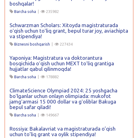
boshqalar!
Barcha soha
|
235982
Schwarzman Scholars: Xitoyda magistraturada
oʻqish uchun toʻliq grant, bepul turar joy, aviachipta
va stipendiya!
Biznesni boshqarish
|
227434
Yaponiya: Magistratura va doktorantura
bosqichida oʻqish uchun MEXT toʻliq grantiga
hujjatlar qabul qilinmoqda!
Barcha soha
|
178882
ClimateScience Olympiad 2024: 25 yoshgacha
boʻlganlar uchun onlayn olimpiada: mukofot
jamgʻarmasi 15 000 dollar va gʻoliblar Bakuga
bepul safar qiladi!
Barcha soha
|
149667
Rossiya: Bakalavriat va magistraturada o’qish
uchun to’liq grant va oylik stipendiya!