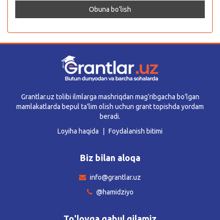
Grantlar.uz tolibi ilmlarga mashriqdan mag’ribgacha bo’lgan
mamlakatlarda bepul ta’lim olish uchun grant topishda yordam
beradi.
Loyiha haqida
Foydalanish bitimi
Biz bilan aloqa
info@grantlar.uz
@hamidziyo
To'lovga qabul qilamiz