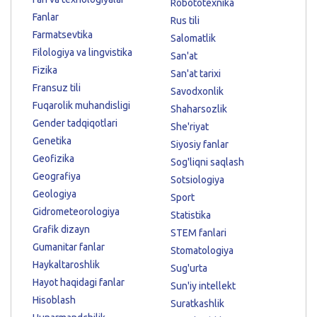
Robototexnika
Fanlar
Rus tili
Farmatsevtika
Salomatlik
Filologiya va lingvistika
San'at
Fizika
San'at tarixi
Fransuz tili
Savodxonlik
Fuqarolik muhandisligi
Shaharsozlik
Gender tadqiqotlari
She'riyat
Genetika
Siyosiy fanlar
Geofizika
Sog'liqni saqlash
Geografiya
Sotsiologiya
Geologiya
Sport
Gidrometeorologiya
Statistika
Grafik dizayn
STEM fanlari
Gumanitar fanlar
Stomatologiya
Haykaltaroshlik
Sug'urta
Hayot haqidagi fanlar
Sun'iy intellekt
Hisoblash
Suratkashlik