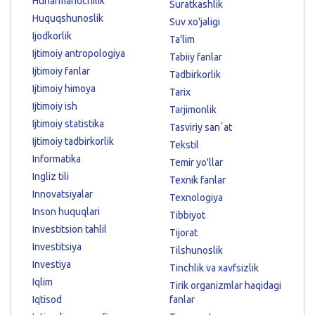
Hunarmandchilik
Suratkashlik
Huquqshunoslik
Suv xo'jaligi
Ijodkorlik
Ta'lim
Ijtimoiy antropologiya
Tabiiy fanlar
Ijtimoiy fanlar
Tadbirkorlik
Ijtimoiy himoya
Tarix
Ijtimoiy ish
Tarjimonlik
Ijtimoiy statistika
Tasviriy sanʼat
Ijtimoiy tadbirkorlik
Tekstil
Informatika
Temir yo'llar
Ingliz tili
Texnik fanlar
Innovatsiyalar
Texnologiya
Inson huquqlari
Tibbiyot
Investitsion tahlil
Tijorat
Investitsiya
Tilshunoslik
Investiya
Tinchlik va xavfsizlik
Iqlim
Tirik organizmlar haqidagi
Iqtisod
fanlar