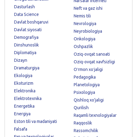
Narsalar interneti
Dasturlash
Neft va gaz ishi
Data Science
Nemis tili
Davlat boshqaruvi
Nevrologiya
Davlat siyosati
Neyrobiologiya
Demografiya
Onkologiya
Dinshunoslik
Oshpazlik
Diplomatiya
Oziq-ovqat sanoati
Dizayn
Oziq-ovqat xavfsizligi
Dramaturgiya
Oʻrmon xoʻjaligi
Ekologiya
Pedagogika
Ekoturizm
Planetologiya
Elektronika
Psixologiya
Elektrotexnika
Qishloq xo'jaligi
Energetika
Qurilish
Energiya
Raqamli texnologiyalar
Eston tili va madaniyati
Raqqoslik
Falsafa
Rassomchilik
Fan va texnologiyalar