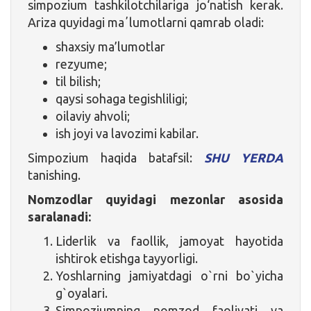
simpozium tashkilotchilariga jo‘natish kerak.
Ariza quyidagi maʼlumotlarni qamrab oladi:
shaxsiy ma’lumotlar
rezyume;
til bilish;
qaysi sohaga tegishliligi;
oilaviy ahvoli;
ish joyi va lavozimi kabilar.
Simpozium haqida batafsil:
SHU YERDA
tanishing.
Nomzodlar quyidagi mezonlar asosida
saralanadi:
Liderlik va faollik, jamoyat hayotida
ishtirok etishga tayyorligi.
Yoshlarning jamiyatdagi o`rni bo`yicha
g`oyalari.
Simpoziumning nomzod faoliyati va