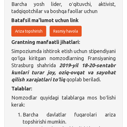
Barcha yosh lider, oʻqituvchi, aktivist,
tadqiqotchilar va boshqa faollar uchun
Batafsil ma'lumot uchun link
Ariza topshirish
Rasmiy havola
Grantning manfaatli jihatlari:
Simpoziumda ishtirok etish uchun stipendiyani
qoʻlga kiritgan nomzodlarning Fransiyaning
Strasburg shahrida
2019-yil 18-20-sentabr
kunlari turar joy, oziq-ovqat va sayohat
qilish xarajatlari to‘liq
qoplab beriladi.
Talablar:
Nomzodlar quyidagi talablarga mos boʻlishi
kerak:
Barcha davlatlar fuqarolari ariza
topshirishi mumkin.