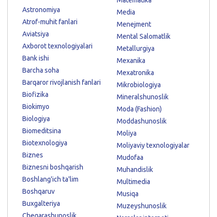
Astronomiya
Media
Atrof-muhit fanlari
Menejment
Aviatsiya
Mental Salomatlik
Axborot texnologiyalari
Metallurgiya
Bank ishi
Mexanika
Barcha soha
Mexatronika
Barqaror rivojlanish fanlari
Mikrobiologiya
Biofizika
Mineralshunoslik
Biokimyo
Moda (Fashion)
Biologiya
Moddashunoslik
Biomeditsina
Moliya
Biotexnologiya
Moliyaviy texnologiyalar
Biznes
Mudofaa
Biznesni boshqarish
Muhandislik
Boshlang'ich ta'lim
Multimedia
Boshqaruv
Musiqa
Buxgalteriya
Muzeyshunoslik
Chegarashunoslik