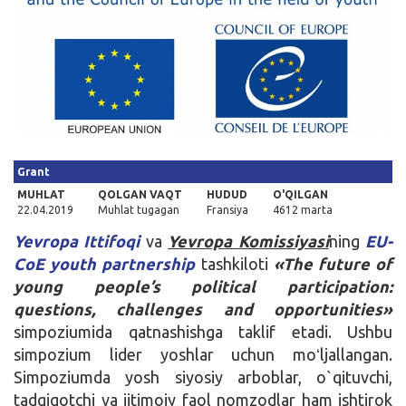
Kirish
Grant
MUHLAT
QOLGAN VAQT
HUDUD
O'QILGAN
22.04.2019
Muhlat tugagan
Fransiya
4612 marta
Yevropa Ittifoqi
va
Yevropa Komissiyasi
ning
EU-
CoE youth partnership
tashkiloti
«The future of
young people’s political participation:
questions, challenges and opportunities»
simpoziumida qatnashishga taklif etadi. Ushbu
simpozium lider yoshlar uchun moʻljallangan.
Simpoziumda yosh siyosiy arboblar, o`qituvchi,
tadqiqotchi va ijtimoiy faol nomzodlar ham ishtirok