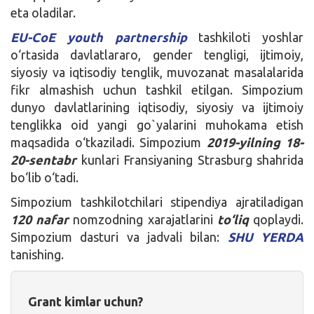
eta oladilar.
EU-CoE youth partnership
tashkiloti yoshlar
o‘rtasida davlatlararo, gender tengligi, ijtimoiy,
siyosiy va iqtisodiy tenglik, muvozanat masalalarida
fikr almashish uchun tashkil etilgan. Simpozium
dunyo davlatlarining iqtisodiy, siyosiy va ijtimoiy
tenglikka oid yangi go`yalarini muhokama etish
maqsadida o‘tkaziladi. Simpozium
2019-yilning 18-
20-sentabr
kunlari Fransiyaning Strasburg shahrida
bo‘lib o‘tadi.
Simpozium tashkilotchilari stipendiya ajratiladigan
120 nafar
nomzodning xarajatlarini
to‘liq
qoplaydi.
Simpozium dasturi va jadvali bilan:
SHU YERDA
tanishing.
Grant kimlar uchun?