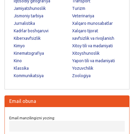
Iqtisodiy geografiya
Transport
Jamiyatshunoslik
Turizm
Jismoniy tarbiya
Veterinariya
Jurnalistika
Xalqaro munosabatlar
Kadrlar boshqaruvi
Xalqaro tijorat
Kiberxavfsizlik
xavfsizlik va rivojlanish
Kimyo
Xitoy tili va madaniyati
Kinematografiya
Xitoyshunoslik
Kino
Yapon tili va madaniyati
Klassika
Yozuvchilik
Kommunikatsiya
Zoologiya
Email obuna
Email manzilingizni yozing: