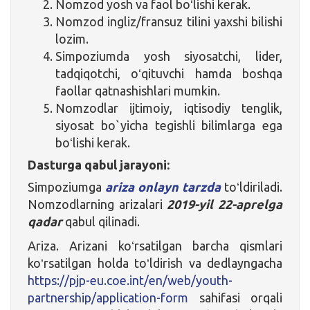
Nomzod yosh va faol boʻlishi kerak.
Nomzod ingliz/fransuz tilini yaxshi bilishi
lozim.
Simpoziumda yosh siyosatchi, lider,
tadqiqotchi, oʻqituvchi hamda boshqa
faollar qatnashishlari mumkin.
Nomzodlar ijtimoiy, iqtisodiy tenglik,
siyosat bo`yicha tegishli bilimlarga ega
boʻlishi kerak.
Dasturga qabul jarayoni:
Simpoziumga
ariza onlayn tarzda
toʻldiriladi.
Nomzodlarning arizalari
2019-yil 22-aprelga
qadar
qabul qilinadi.
Ariza. Arizani koʻrsatilgan barcha qismlari
koʻrsatilgan holda toʻldirish va dedlayngacha
https://pjp-eu.coe.int/en/web/youth-
partnership/application-form
sahifasi orqali