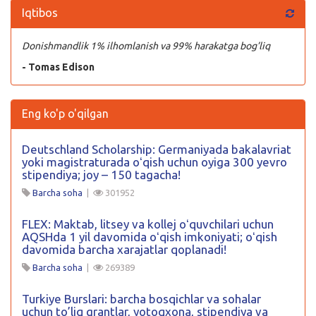
Iqtibos
Donishmandlik 1% ilhomlanish va 99% harakatga bog’liq
- Tomas Edison
Eng ko'p o'qilgan
Deutschland Scholarship: Germaniyada bakalavriat
yoki magistraturada oʻqish uchun oyiga 300 yevro
stipendiya; joy – 150 tagacha!
Barcha soha
|
301952
FLEX: Maktab, litsey va kollej oʻquvchilari uchun
AQSHda 1 yil davomida oʻqish imkoniyati; oʻqish
davomida barcha xarajatlar qoplanadi!
Barcha soha
|
269389
Turkiye Burslari: barcha bosqichlar va sohalar
uchun to’liq grantlar, yotoqxona, stipendiya va