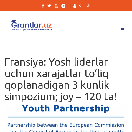
Kirish
|
Grantlar
Tanlovlar
Fransiya: Yosh liderlar
Ishlar
uchun xarajatlar to‘liq
Kurslar
qoplanadigan 3 kunlik
Blog
simpozium; joy – 120 ta!
Yana
Qidirish