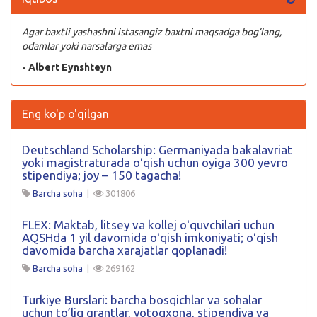
Agar baxtli yashashni istasangiz baxtni maqsadga bog’lang,
odamlar yoki narsalarga emas
- Albert Eynshteyn
Eng ko'p o'qilgan
Deutschland Scholarship: Germaniyada bakalavriat
yoki magistraturada oʻqish uchun oyiga 300 yevro
stipendiya; joy – 150 tagacha!
Barcha soha
|
301806
FLEX: Maktab, litsey va kollej oʻquvchilari uchun
AQSHda 1 yil davomida oʻqish imkoniyati; oʻqish
davomida barcha xarajatlar qoplanadi!
Barcha soha
|
269162
Turkiye Burslari: barcha bosqichlar va sohalar
uchun to’liq grantlar, yotoqxona, stipendiya va