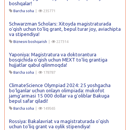
boshqalar!
Barcha soha
|
235771
Schwarzman Scholars: Xitoyda magistraturada
oʻqish uchun toʻliq grant, bepul turar joy, aviachipta
va stipendiya!
Biznesni boshqarish
|
227314
Yaponiya: Magistratura va doktorantura
bosqichida oʻqish uchun MEXT toʻliq grantiga
hujjatlar qabul qilinmoqda!
Barcha soha
|
178787
ClimateScience Olympiad 2024: 25 yoshgacha
boʻlganlar uchun onlayn olimpiada: mukofot
jamgʻarmasi 15 000 dollar va gʻoliblar Bakuga
bepul safar qiladi!
Barcha soha
|
149565
Rossiya: Bakalavriat va magistraturada o’qish
uchun to’liq grant va oylik stipendiya!