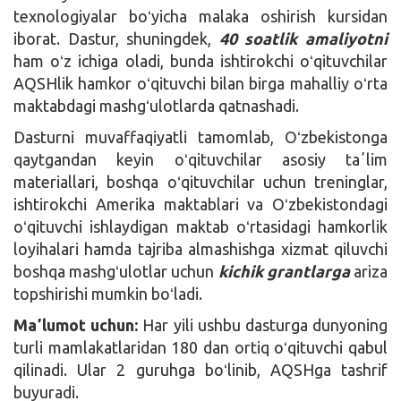
texnologiyalar boʻyicha malaka oshirish kursidan
iborat. Dastur, shuningdek,
40 soatlik amaliyotni
ham oʻz ichiga oladi, bunda ishtirokchi oʻqituvchilar
AQSHlik hamkor oʻqituvchi bilan birga mahalliy oʻrta
maktabdagi mashgʻulotlarda qatnashadi.
Dasturni muvaffaqiyatli tamomlab, Oʻzbekistonga
qaytgandan keyin oʻqituvchilar asosiy taʼlim
materiallari, boshqa oʻqituvchilar uchun treninglar,
ishtirokchi Amerika maktablari va Oʻzbekistondagi
oʻqituvchi ishlaydigan maktab oʻrtasidagi hamkorlik
loyihalari hamda tajriba almashishga xizmat qiluvchi
boshqa mashgʻulotlar uchun
kichik grantlarga
ariza
topshirishi mumkin boʻladi.
Maʼlumot uchun:
Har yili ushbu dasturga dunyoning
turli mamlakatlaridan 180 dan ortiq oʻqituvchi qabul
qilinadi. Ular 2 guruhga boʻlinib, AQSHga tashrif
buyuradi.