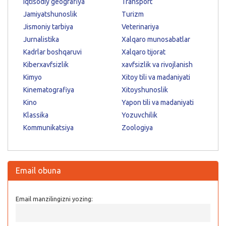
Iqtisodiy geografiya
Transport
Jamiyatshunoslik
Turizm
Jismoniy tarbiya
Veterinariya
Jurnalistika
Xalqaro munosabatlar
Kadrlar boshqaruvi
Xalqaro tijorat
Kiberxavfsizlik
xavfsizlik va rivojlanish
Kimyo
Xitoy tili va madaniyati
Kinematografiya
Xitoyshunoslik
Kino
Yapon tili va madaniyati
Klassika
Yozuvchilik
Kommunikatsiya
Zoologiya
Email obuna
Email manzilingizni yozing: