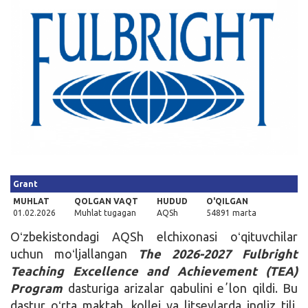
Kirish
Grant
MUHLAT
QOLGAN VAQT
HUDUD
O'QILGAN
01.02.2026
Muhlat tugagan
AQSh
54891 marta
Oʻzbekistondagi AQSh elchixonasi oʻqituvchilar
uchun moʻljallangan
The 2026-2027 Fulbright
Teaching Excellence and Achievement (TEA)
Program
dasturiga arizalar qabulini eʼlon qildi. Bu
dastur oʻrta maktab, kollej va litseylarda ingliz tili,