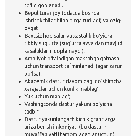
toʻliq qoplanadi.
Bepul turar joy (odatda boshqa
ishtirokchilar bilan birga turiladi) va oziq-
ovqat.
Baxtsiz hodisalar va xastalik boʻyicha
tibbiy sugʻurta (sugʻurta avvaldan mavjud
kasalliklarni qoplamaydi).
Amaliyot oʻtaladigan maktabga qatnash
uchun transport taʼminlanadi (agar zarur
boʻlsa).
Akademik dastur davomidagi qoʻshimcha
xarajatlar uchun kunlik mablagʻ.
Yuk uchun mablagʻ;
Vashingtonda dastur yakuni boʻyicha
tadbir.
Dastur yakunlangach kichik grantlarga
ariza berish imkoniyati (bu dasturni
muvaffaqiyatli tamomlaganlar uchun).