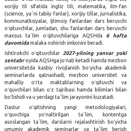
xorijiy til sifatida ingliz tili, matematika, ilm-fan
(science, yaʼni tabiiy fanlar), xorijiy tillar, jurnalistika,
kommunatksiyalar, ijtimoiy fanlardan dars beruvchi
oʻqituvchilar, jumladan, shu fanlardan dars beruvchi
maxsus taʼlim oʻqituvchilariga AQSHda
6 hafta
davomida
malaka oshirish imkonini beradi.
Ishtirokchi oʻqituvchilar
2027-yilning yanvar yoki
sentabr
oyida AQSHga joʻnab ketadi hamda mezbon
universitetda kasbiy rivojlanish boʻyicha akademik
seminarlarda qatnashadi, mezbon universitet va
mahalliy oʻrta maktablarning oʻqituvchi va
oʻquvchilari bilan oʻz tajribasi hamda bilimlari bilan
boʻlishidi va u yerdagi taʼlim jarayonini kuzatadi.
Dastur oʻqitishning yangi metodologiyalari,
oʻquvchiga yoʻnaltirilgan taʼlim, kontentga
asoslangan taʼlim, darslarni rejalashtirish boʻyicha
umumiy akademik seminarlar va taʼlim berish