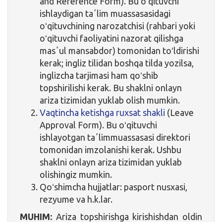
and Reference Form). Bu oʻqituvchi
ishlaydigan taʼlim muassasasidagi
oʻqituvchining narozatchisi (rahbari yoki
oʻqituvchi faoliyatini nazorat qilishga
masʼul mansabdor) tomonidan toʻldirishi
kerak; ingliz tilidan boshqa tilda yozilsa,
inglizcha tarjimasi ham qoʻshib
topshirilishi kerak. Bu shaklni onlayn
ariza tizimidan yuklab olish mumkin.
Vaqtincha ketishga ruxsat shakli
(Leave
Approval Form). Bu oʻqituvchi
ishlayotgan taʼlimmuassasasi direktori
tomonidan imzolanishi kerak. Ushbu
shaklni onlayn ariza tizimidan yuklab
olishingiz mumkin.
Qoʻshimcha hujjatlar: pasport nusxasi,
rezyume va h.k.lar.
MUHIM:
Ariza topshirishga kirishishdan oldin