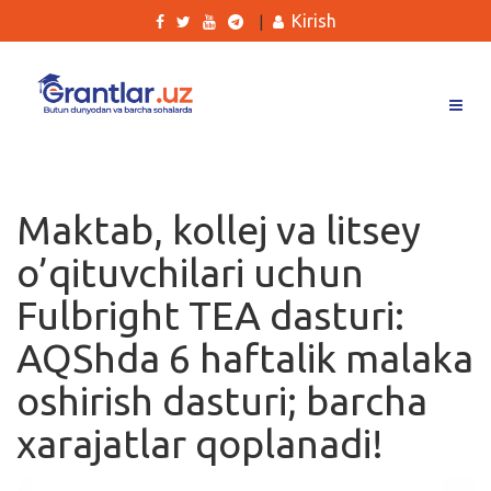
Kirish
|
Grantlar
Tanlovlar
Maktab, kollej va litsey
Ishlar
o’qituvchilari uchun
Kurslar
Fulbright TEA dasturi:
Blog
AQShda 6 haftalik malaka
Yana
oshirish dasturi; barcha
xarajatlar qoplanadi!
Qidirish