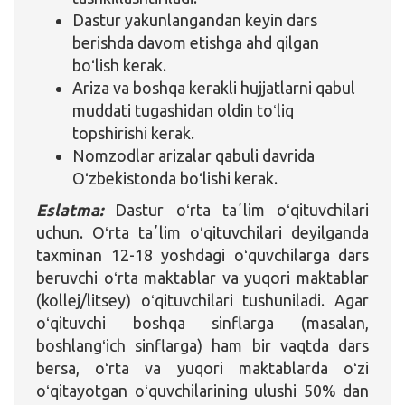
Dastur yakunlangandan keyin dars
berishda davom etishga ahd qilgan
boʻlish kerak.
Ariza va boshqa kerakli hujjatlarni qabul
muddati tugashidan oldin toʻliq
topshirishi kerak.
Nomzodlar arizalar qabuli davrida
Oʻzbekistonda boʻlishi kerak.
Eslatma:
Dastur oʻrta taʼlim oʻqituvchilari
uchun. Oʻrta taʼlim oʻqituvchilari deyilganda
taxminan 12-18 yoshdagi oʻquvchilarga dars
beruvchi oʻrta maktablar va yuqori maktablar
(kollej/litsey) oʻqituvchilari tushuniladi. Agar
oʻqituvchi boshqa sinflarga (masalan,
boshlangʻich sinflarga) ham bir vaqtda dars
bersa, oʻrta va yuqori maktablarda oʻzi
oʻqitayotgan oʻquvchilarining ulushi 50% dan