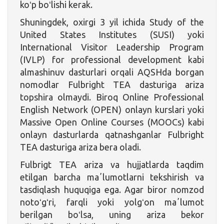
koʻp boʻlishi kerak.
Shuningdek, oxirgi 3 yil ichida Study of the
United States Institutes (SUSI) yoki
International Visitor Leadership Program
(IVLP) for professional development kabi
almashinuv dasturlari orqali AQSHda borgan
nomodlar Fulbright TEA dasturiga ariza
topshira olmaydi. Biroq Online Professional
English Network (OPEN) onlayn kurslari yoki
Massive Open Online Courses (MOOCs) kabi
onlayn dasturlarda qatnashganlar Fulbright
TEA dasturiga ariza bera oladi.
Fulbrigt TEA ariza va hujjatlarda taqdim
etilgan barcha maʼlumotlarni tekshirish va
tasdiqlash huquqiga ega. Agar biror nomzod
notoʻgʻri, farqli yoki yolgʻon maʼlumot
berilgan boʻlsa, uning ariza bekor