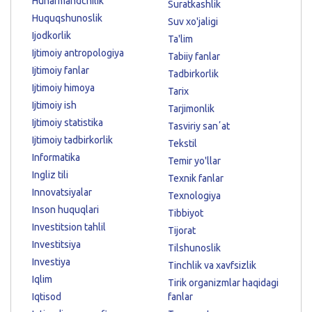
Hunarmandchilik
Suratkashlik
Huquqshunoslik
Suv xo'jaligi
Ijodkorlik
Ta'lim
Ijtimoiy antropologiya
Tabiiy fanlar
Ijtimoiy fanlar
Tadbirkorlik
Ijtimoiy himoya
Tarix
Ijtimoiy ish
Tarjimonlik
Ijtimoiy statistika
Tasviriy sanʼat
Ijtimoiy tadbirkorlik
Tekstil
Informatika
Temir yo'llar
Ingliz tili
Texnik fanlar
Innovatsiyalar
Texnologiya
Inson huquqlari
Tibbiyot
Investitsion tahlil
Tijorat
Investitsiya
Tilshunoslik
Investiya
Tinchlik va xavfsizlik
Iqlim
Tirik organizmlar haqidagi
Iqtisod
fanlar