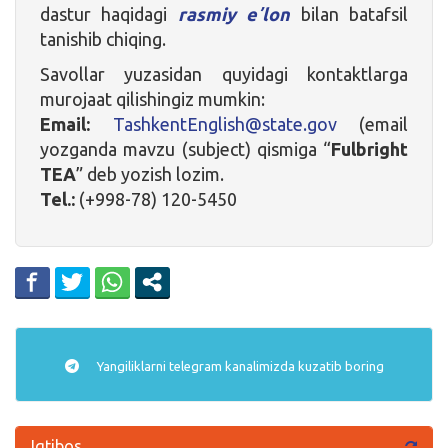
dastur haqidagi
rasmiy eʼlon
bilan batafsil
tanishib chiqing.
Savollar yuzasidan quyidagi kontaktlarga
murojaat qilishingiz mumkin:
Email:
TashkentEnglish@state.gov
(email
yozganda mavzu (subject) qismiga “
Fulbright
TEA
” deb yozish lozim.
Tel.:
(+998-78) 120-5450
Yangiliklarni
telegram
kanalimizda kuzatib boring
Iqtibos