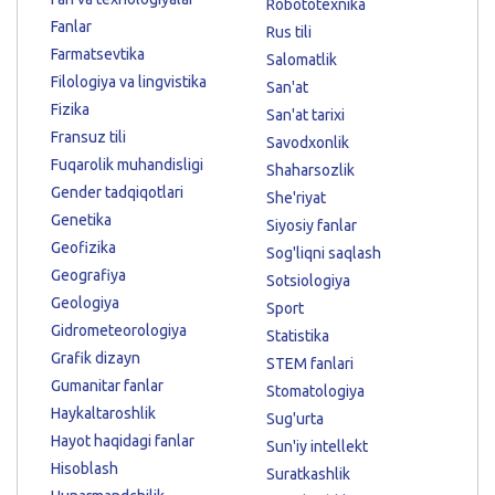
Robototexnika
Fanlar
Rus tili
Farmatsevtika
Salomatlik
Filologiya va lingvistika
San'at
Fizika
San'at tarixi
Fransuz tili
Savodxonlik
Fuqarolik muhandisligi
Shaharsozlik
Gender tadqiqotlari
She'riyat
Genetika
Siyosiy fanlar
Geofizika
Sog'liqni saqlash
Geografiya
Sotsiologiya
Geologiya
Sport
Gidrometeorologiya
Statistika
Grafik dizayn
STEM fanlari
Gumanitar fanlar
Stomatologiya
Haykaltaroshlik
Sug'urta
Hayot haqidagi fanlar
Sun'iy intellekt
Hisoblash
Suratkashlik