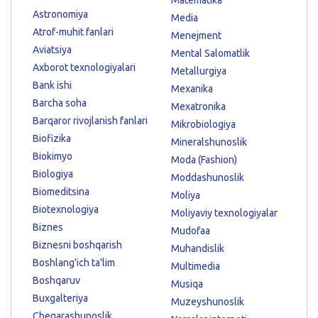
Astronomiya
Media
Atrof-muhit fanlari
Menejment
Aviatsiya
Mental Salomatlik
Axborot texnologiyalari
Metallurgiya
Bank ishi
Mexanika
Barcha soha
Mexatronika
Barqaror rivojlanish fanlari
Mikrobiologiya
Biofizika
Mineralshunoslik
Biokimyo
Moda (Fashion)
Biologiya
Moddashunoslik
Biomeditsina
Moliya
Biotexnologiya
Moliyaviy texnologiyalar
Biznes
Mudofaa
Biznesni boshqarish
Muhandislik
Boshlang'ich ta'lim
Multimedia
Boshqaruv
Musiqa
Buxgalteriya
Muzeyshunoslik
Chegarashunoslik