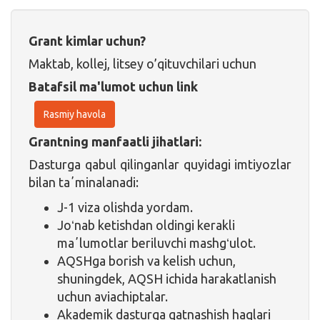
Grant kimlar uchun?
Maktab, kollej, litsey o’qituvchilari uchun
Batafsil ma'lumot uchun link
Rasmiy havola
Grantning manfaatli jihatlari:
Dasturga qabul qilinganlar quyidagi imtiyozlar
bilan taʼminalanadi:
J-1 viza olishda yordam.
Joʻnab ketishdan oldingi kerakli
maʼlumotlar beriluvchi mashgʻulot.
AQSHga borish va kelish uchun,
shuningdek, AQSH ichida harakatlanish
uchun aviachiptalar.
Akademik dasturga qatnashish haqlari