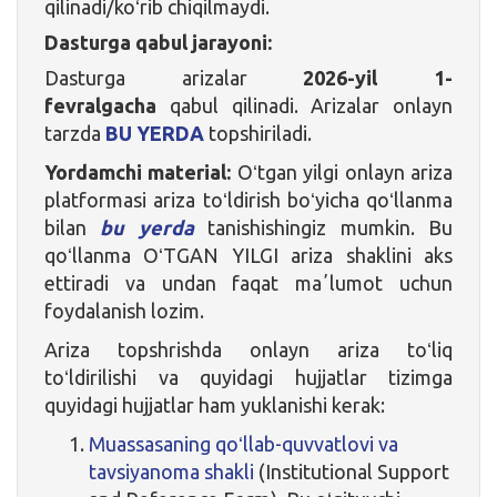
qilinadi/koʻrib chiqilmaydi.
Dasturga qabul jarayoni:
Dasturga arizalar
2026-yil 1-
fevralgacha
qabul qilinadi. Arizalar onlayn
tarzda
BU YERDA
topshiriladi.
Yordamchi material:
Oʻtgan yilgi onlayn ariza
platformasi ariza toʻldirish boʻyicha qoʻllanma
bilan
bu yerda
tanishishingiz mumkin. Bu
qoʻllanma OʻTGAN YILGI ariza shaklini aks
ettiradi va undan faqat maʼlumot uchun
foydalanish lozim.
Ariza topshrishda onlayn ariza toʻliq
toʻldirilishi va quyidagi hujjatlar tizimga
quyidagi hujjatlar ham yuklanishi kerak:
Muassasaning qoʻllab-quvvatlovi va
tavsiyanoma shakli
(Institutional Support