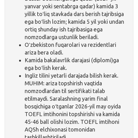
yanvar yoki sentabrga qadar) kamida 3
yillik toʻliq stavkada dars berish tajribsiga
ega boʻlish lozim; kamida 5 yil yoki undan
ortiq shunday ish tajribasiga ega
nomzodlarga ustunlik beriladi.
Oʻzbekiston fuqarolari va rezidentlari
ariza bera oladi.
Kamida bakalavrlik darajasi (diplomi)ga
ega boʻlish kerak.
Ingliz tilini yetarli darajada bilish kerak.
MUHIM: ariza topshirish vaqtida
nomzodlardan til sertifikati talab
etilmaydi. Saralashning yarim final
bosqichiga oʻtganlar 2026-yil may oyida
TOEFL imtihonini topshirishi va kamida
45-46 ball olishi lozim. TOEFL imtihoni
AQSh elchixonasi tomonidan
tashkillashtiriladi.