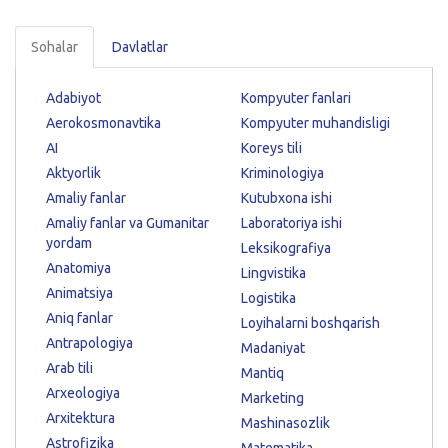
Sohalar
Davlatlar
Adabiyot
Kompyuter fanlari
Aerokosmonavtika
Kompyuter muhandisligi
AI
Koreys tili
Aktyorlik
Kriminologiya
Amaliy fanlar
Kutubxona ishi
Amaliy fanlar va Gumanitar
Laboratoriya ishi
yordam
Leksikografiya
Anatomiya
Lingvistika
Animatsiya
Logistika
Aniq fanlar
Loyihalarni boshqarish
Antrapologiya
Madaniyat
Arab tili
Mantiq
Arxeologiya
Marketing
Arxitektura
Mashinasozlik
Astrofizika
Matematika