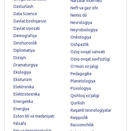
Narsalar interneti
Dasturlash
Neft va gaz ishi
Data Science
Nemis tili
Davlat boshqaruvi
Nevrologiya
Davlat siyosati
Neyrobiologiya
Demografiya
Onkologiya
Dinshunoslik
Oshpazlik
Diplomatiya
Oziq-ovqat sanoati
Dizayn
Oziq-ovqat xavfsizligi
Dramaturgiya
Oʻrmon xoʻjaligi
Ekologiya
Pedagogika
Ekoturizm
Planetologiya
Elektronika
Psixologiya
Elektrotexnika
Qishloq xo'jaligi
Energetika
Qurilish
Energiya
Raqamli texnologiyalar
Eston tili va madaniyati
Raqqoslik
Falsafa
Rassomchilik
Fan va texnologiyalar