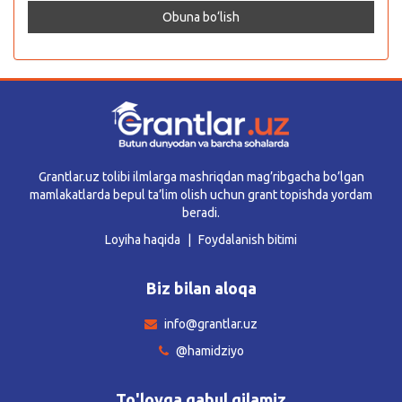
Grantlar.uz tolibi ilmlarga mashriqdan mag’ribgacha bo’lgan
mamlakatlarda bepul ta’lim olish uchun grant topishda yordam
beradi.
Loyiha haqida
Foydalanish bitimi
Biz bilan aloqa
info@grantlar.uz
@hamidziyo
To'lovga qabul qilamiz