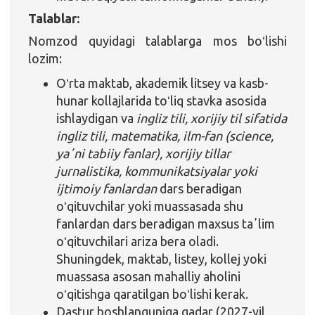
Talablar:
Nomzod quyidagi talablarga mos boʻlishi
lozim:
Oʻrta maktab, akademik litsey va kasb-
hunar kollajlarida toʻliq stavka asosida
ishlaydigan va
ingliz tili, xorijiy til sifatida
ingliz tili, matematika, ilm-fan (science,
yaʼni tabiiy fanlar), xorijiy tillar
jurnalistika, kommunikatsiyalar yoki
ijtimoiy fanlardan
dars beradigan
oʻqituvchilar yoki muassasada shu
fanlardan dars beradigan maxsus taʼlim
oʻqituvchilari ariza bera oladi.
Shuningdek, maktab, listey, kollej yoki
muassasa asosan mahalliy aholini
oʻqitishga qaratilgan boʻlishi kerak.
Dastur boshlanguniga qadar (2027-yil