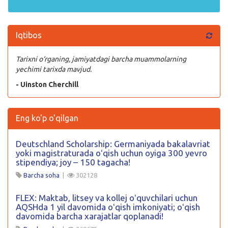
Iqtibos
Tarixni o‘rganing, jamiyatdagi barcha muammolarning
yechimi tarixda mavjud.
- Uinston Cherchill
Eng ko'p o'qilgan
Deutschland Scholarship: Germaniyada bakalavriat
yoki magistraturada oʻqish uchun oyiga 300 yevro
stipendiya; joy – 150 tagacha!
Barcha soha
|
302128
FLEX: Maktab, litsey va kollej oʻquvchilari uchun
AQSHda 1 yil davomida oʻqish imkoniyati; oʻqish
davomida barcha xarajatlar qoplanadi!