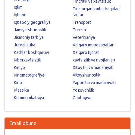
Tinchlik va xavfsizlik
Iqlim
Tirik organizmlar haqidagi
Iqtisod
fanlar
Iqtisodiy geografiya
Transport
Jamiyatshunoslik
Turizm
Jismoniy tarbiya
Veterinariya
Jurnalistika
Xalqaro munosabatlar
Kadrlar boshqaruvi
Xalqaro tijorat
Kiberxavfsizlik
xavfsizlik va rivojlanish
Kimyo
Xitoy tili va madaniyati
Kinematografiya
Xitoyshunoslik
Kino
Yapon tili va madaniyati
Klassika
Yozuvchilik
Kommunikatsiya
Zoologiya
Email obuna