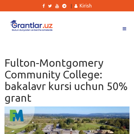
Kirish
|
Grantlar
Tanlovlar
Fulton-Montgomery
Ishlar
Community College:
Kurslar
bakalavr kursi uchun 50%
Blog
grant
Yana
Qidirish