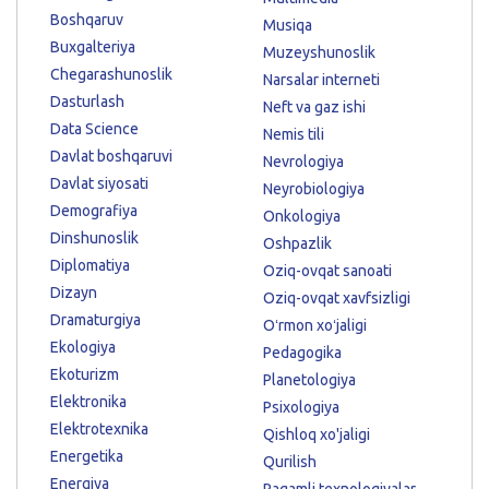
Boshqaruv
Musiqa
Buxgalteriya
Muzeyshunoslik
Chegarashunoslik
Narsalar interneti
Dasturlash
Neft va gaz ishi
Data Science
Nemis tili
Davlat boshqaruvi
Nevrologiya
Davlat siyosati
Neyrobiologiya
Demografiya
Onkologiya
Dinshunoslik
Oshpazlik
Diplomatiya
Oziq-ovqat sanoati
Dizayn
Oziq-ovqat xavfsizligi
Dramaturgiya
Oʻrmon xoʻjaligi
Ekologiya
Pedagogika
Ekoturizm
Planetologiya
Elektronika
Psixologiya
Elektrotexnika
Qishloq xo'jaligi
Energetika
Qurilish
Energiya