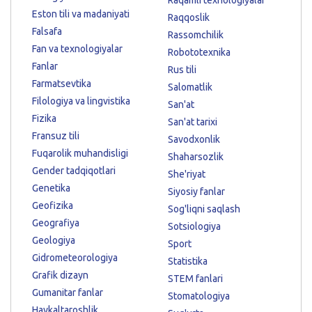
Raqamli texnologiyalar
Eston tili va madaniyati
Raqqoslik
Falsafa
Rassomchilik
Fan va texnologiyalar
Robototexnika
Fanlar
Rus tili
Farmatsevtika
Salomatlik
Filologiya va lingvistika
San'at
Fizika
San'at tarixi
Fransuz tili
Savodxonlik
Fuqarolik muhandisligi
Shaharsozlik
Gender tadqiqotlari
She'riyat
Genetika
Siyosiy fanlar
Geofizika
Sog'liqni saqlash
Geografiya
Sotsiologiya
Geologiya
Sport
Gidrometeorologiya
Statistika
Grafik dizayn
STEM fanlari
Gumanitar fanlar
Stomatologiya
Haykaltaroshlik