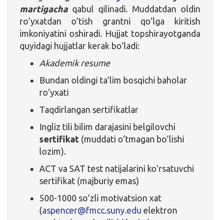
martigacha
qabul qilinadi. Muddatdan oldin
ro’yxatdan o’tish grantni qo’lga kiritish
imkoniyatini oshiradi. Hujjat topshirayotganda
quyidagi hujjatlar kerak bo’ladi:
Akademik resume
Bundan oldingi ta’lim bosqichi baholar
ro’yxati
Taqdirlangan sertifikatlar
Ingliz tili bilim darajasini belgilovchi
sertifikat
(muddati o’tmagan bo’lishi
lozim).
ACT va SAT test natijalarini ko’rsatuvchi
sertifikat (majburiy emas)
500-1000 so’zli motivatsion xat
(
aspencer@fmcc.suny.edu
elektron