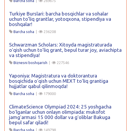
Barcha soha
|
269675
Turkiye Burslari: barcha bosqichlar va sohalar
uchun to’liq grantlar, yotoqxona, stipendiya va
boshqalar!
Barcha soha
|
236208
Schwarzman Scholars: Xitoyda magistraturada
oʻqish uchun toʻliq grant, bepul turar joy, aviachipta
va stipendiya!
Biznesni boshqarish
|
227546
Yaponiya: Magistratura va doktorantura
bosqichida oʻqish uchun MEXT toʻliq grantiga
hujjatlar qabul qilinmoqda!
Barcha soha
|
179000
ClimateScience Olympiad 2024: 25 yoshgacha
boʻlganlar uchun onlayn olimpiada: mukofot
jamgʻarmasi 15 000 dollar va gʻoliblar Bakuga
bepul safar qiladi!
Barcha soha
|
149798