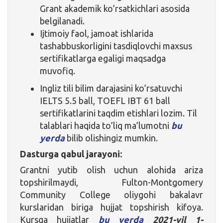
Grant akademik ko’rsatkichlari asosida
belgilanadi.
Ijtimoiy faol, jamoat ishlarida
tashabbuskorligini tasdiqlovchi maxsus
sertifikatlarga egaligi maqsadga
muvofiq.
Ingliz tili bilim darajasini ko’rsatuvchi
IELTS 5.5 ball, TOEFL IBT 61 ball
sertifikatlarini taqdim etishlari lozim. Til
talablari haqida to’liq ma’lumotni
bu
yerda
bilib olishingiz mumkin.
Dasturga qabul jarayoni:
Grantni yutib olish uchun alohida ariza
topshirilmaydi, Fulton-Montgomery
Community College oliygohi bakalavr
kurslaridan biriga hujjat topshirish kifoya.
Kursga hujjatlar
bu yerda
2021-yil 1-