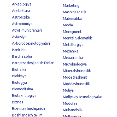
Arxeologiya
Marketing
Arxitektura
Mashinasozlik
Astrofizika
Matematika
Astronomiya
Media
Atrof-muhit fanlari
Menejment
Aviatsiya
Mental Salomatlik
Axborot texnologiyalari
Metallurgiya
Bank ishi
Mexanika
Barcha soha
Mexatronika
Barqaror rivojlanish fanlari
Mikrobiologiya
Biofizika
Mineralshunoslik
Biokimyo
Moda (Fashion)
Biologiya
Moddashunoslik
Biomeditsina
Moliya
Biotexnologiya
Moliyaviy texnologiyalar
Biznes
Mudofaa
Biznesni boshqarish
Muhandislik
Boshlang'ich ta'lim
Multimedia