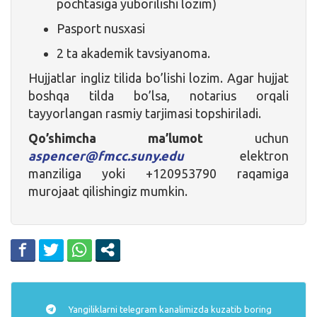
pochtasiga yuborilishi lozim)
Pasport nusxasi
2 ta akademik tavsiyanoma.
Hujjatlar ingliz tilida bo’lishi lozim. Agar hujjat
boshqa tilda bo’lsa, notarius orqali
tayyorlangan rasmiy tarjimasi topshiriladi.
Qo’shimcha ma’lumot
uchun
aspencer@fmcc.suny.edu
elektron
manziliga yoki +120953790 raqamiga
murojaat qilishingiz mumkin.
Yangiliklarni
telegram
kanalimizda kuzatib boring