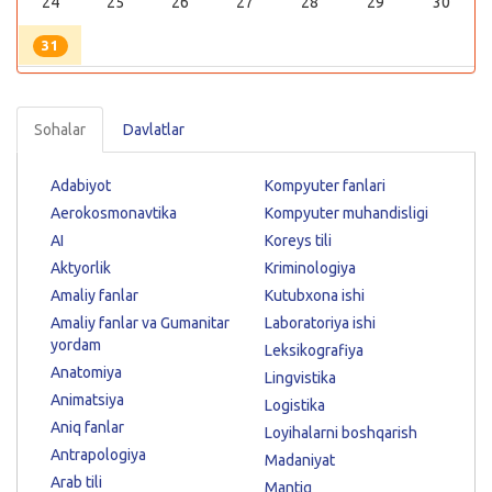
24
25
26
27
28
29
30
31
Sohalar
Davlatlar
Adabiyot
Kompyuter fanlari
Aerokosmonavtika
Kompyuter muhandisligi
AI
Koreys tili
Aktyorlik
Kriminologiya
Amaliy fanlar
Kutubxona ishi
Amaliy fanlar va Gumanitar
Laboratoriya ishi
yordam
Leksikografiya
Anatomiya
Lingvistika
Animatsiya
Logistika
Aniq fanlar
Loyihalarni boshqarish
Antrapologiya
Madaniyat
Arab tili
Mantiq