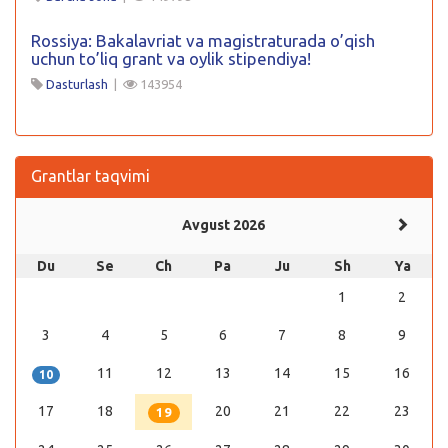
Rossiya: Bakalavriat va magistraturada o’qish
uchun to’liq grant va oylik stipendiya!
Dasturlash
|
143954
Grantlar taqvimi
Avgust 2026
Du
Se
Ch
Pa
Ju
Sh
Ya
1
2
3
4
5
6
7
8
9
11
12
13
14
15
16
10
17
18
20
21
22
23
19