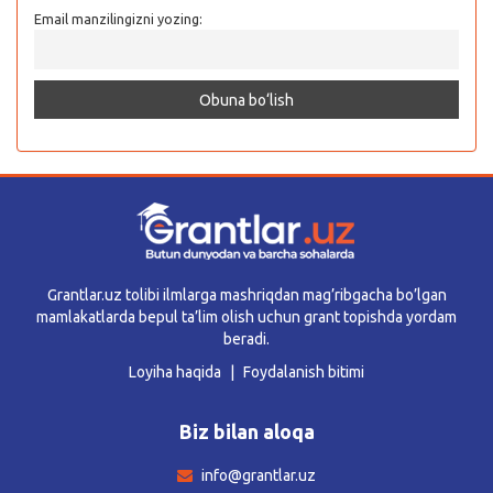
Email manzilingizni yozing:
Grantlar.uz tolibi ilmlarga mashriqdan mag’ribgacha bo’lgan
mamlakatlarda bepul ta’lim olish uchun grant topishda yordam
beradi.
Loyiha haqida
Foydalanish bitimi
Biz bilan aloqa
info@grantlar.uz