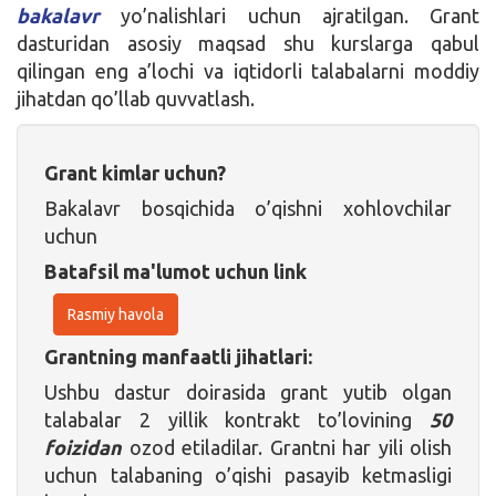
bakalavr
yo’nalishlari uchun ajratilgan. Grant
dasturidan asosiy maqsad shu kurslarga qabul
qilingan eng a’lochi va iqtidorli talabalarni moddiy
jihatdan qo’llab quvvatlash.
Grant kimlar uchun?
Bakalavr bosqichida o’qishni xohlovchilar
uchun
Batafsil ma'lumot uchun link
Rasmiy havola
Grantning manfaatli jihatlari:
Ushbu dastur doirasida grant yutib olgan
talabalar 2 yillik kontrakt to’lovining
50
foizidan
ozod etiladilar. Grantni har yili olish
uchun talabaning o’qishi pasayib ketmasligi