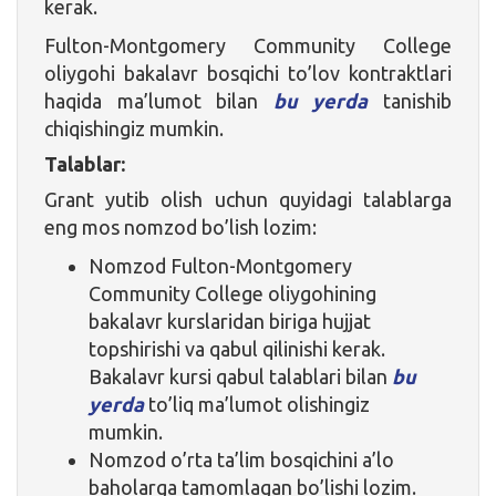
kerak.
Fulton-Montgomery Community College
oliygohi bakalavr bosqichi to’lov kontraktlari
haqida ma’lumot bilan
bu yerda
tanishib
chiqishingiz mumkin.
Talablar:
Grant yutib olish uchun quyidagi talablarga
eng mos nomzod bo’lish lozim:
Nomzod Fulton-Montgomery
Community College oliygohining
bakalavr kurslaridan biriga hujjat
topshirishi va qabul qilinishi kerak.
Bakalavr kursi qabul talablari bilan
bu
yerda
to’liq ma’lumot olishingiz
mumkin.
Nomzod o’rta ta’lim bosqichini a’lo
baholarga tamomlagan bo’lishi lozim.