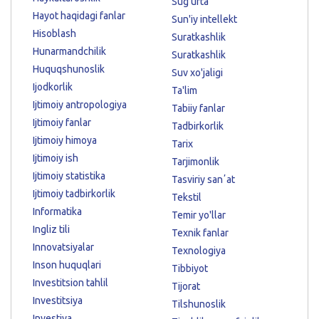
Sug'urta
Hayot haqidagi fanlar
Sun'iy intellekt
Hisoblash
Suratkashlik
Hunarmandchilik
Suratkashlik
Huquqshunoslik
Suv xo'jaligi
Ijodkorlik
Ta'lim
Ijtimoiy antropologiya
Tabiiy fanlar
Ijtimoiy fanlar
Tadbirkorlik
Ijtimoiy himoya
Tarix
Ijtimoiy ish
Tarjimonlik
Ijtimoiy statistika
Tasviriy sanʼat
Ijtimoiy tadbirkorlik
Tekstil
Informatika
Temir yo'llar
Ingliz tili
Texnik fanlar
Innovatsiyalar
Texnologiya
Inson huquqlari
Tibbiyot
Investitsion tahlil
Tijorat
Investitsiya
Tilshunoslik
Investiya