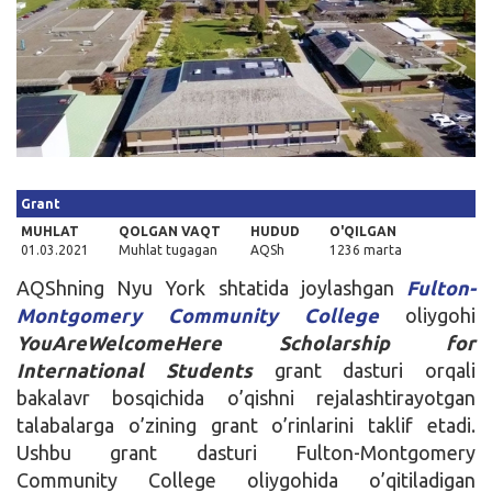
Kirish
Grant
MUHLAT
QOLGAN VAQT
HUDUD
O'QILGAN
01.03.2021
Muhlat tugagan
AQSh
1236 marta
AQShning Nyu York shtatida joylashgan
Fulton-
Montgomery Community College
oliygohi
YouAreWelcomeHere Scholarship for
International Students
grant dasturi orqali
bakalavr bosqichida o’qishni rejalashtirayotgan
talabalarga o’zining grant o’rinlarini taklif etadi.
Ushbu grant dasturi Fulton-Montgomery
Community College oliygohida o’qitiladigan