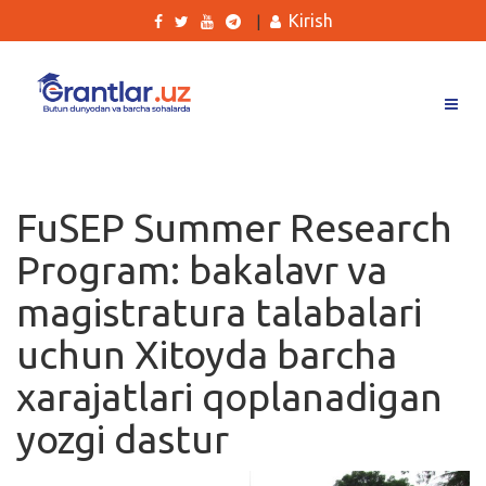
Kirish
|
Grantlar
Tanlovlar
FuSEP Summer Research
Ishlar
Program: bakalavr va
Kurslar
magistratura talabalari
Blog
uchun Xitoyda barcha
Yana
xarajatlari qoplanadigan
yozgi dastur
Qidirish