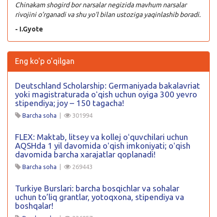
Chinakam shogird bor narsalar negizida mavhum narsalar
rivojini o’rganadi va shu yo’l bilan ustoziga yaqinlashib boradi.
- I.Gyote
Eng ko'p o'qilgan
Deutschland Scholarship: Germaniyada bakalavriat
yoki magistraturada oʻqish uchun oyiga 300 yevro
stipendiya; joy – 150 tagacha!
Barcha soha
|
301994
FLEX: Maktab, litsey va kollej oʻquvchilari uchun
AQSHda 1 yil davomida oʻqish imkoniyati; oʻqish
davomida barcha xarajatlar qoplanadi!
Barcha soha
|
269443
Turkiye Burslari: barcha bosqichlar va sohalar
uchun to’liq grantlar, yotoqxona, stipendiya va
boshqalar!