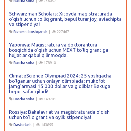
Barcha soha
|
236057
Schwarzman Scholars: Xitoyda magistraturada
oʻqish uchun toʻliq grant, bepul turar joy, aviachipta
va stipendiya!
Biznesni boshqarish
|
227467
Yaponiya: Magistratura va doktorantura
bosqichida oʻqish uchun MEXT toʻliq grantiga
hujjatlar qabul qilinmoqda!
Barcha soha
|
178910
ClimateScience Olympiad 2024: 25 yoshgacha
boʻlganlar uchun onlayn olimpiada: mukofot
jamgʻarmasi 15 000 dollar va gʻoliblar Bakuga
bepul safar qiladi!
Barcha soha
|
149701
Rossiya: Bakalavriat va magistraturada o’qish
uchun to’liq grant va oylik stipendiya!
Dasturlash
|
143895