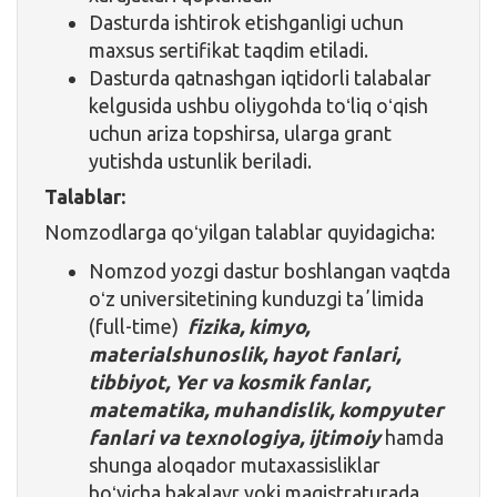
Dasturda ishtirok etishganligi uchun
maxsus sertifikat taqdim etiladi.
Dasturda qatnashgan iqtidorli talabalar
kelgusida ushbu oliygohda toʻliq oʻqish
uchun ariza topshirsa, ularga grant
yutishda ustunlik beriladi.
Talablar:
Nomzodlarga qoʻyilgan talablar quyidagicha:
Nomzod yozgi dastur boshlangan vaqtda
oʻz universitetining kunduzgi taʼlimida
(full-time)
fizika, kimyo,
materialshunoslik, hayot fanlari,
tibbiyot, Yer va kosmik fanlar,
matematika, muhandislik, kompyuter
fanlari va texnologiya, ijtimoiy
hamda
shunga aloqador mutaxassisliklar
boʻyicha bakalavr yoki magistraturada