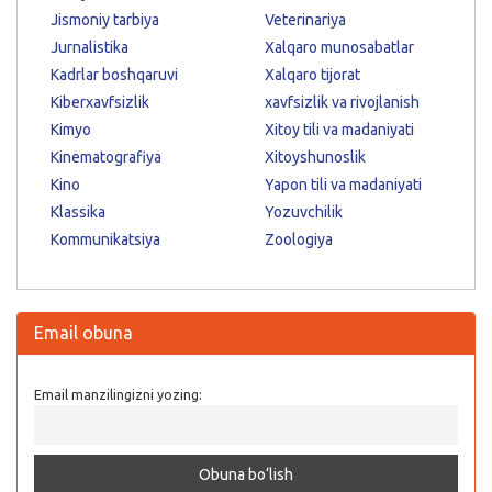
Jismoniy tarbiya
Veterinariya
Jurnalistika
Xalqaro munosabatlar
Kadrlar boshqaruvi
Xalqaro tijorat
Kiberxavfsizlik
xavfsizlik va rivojlanish
Kimyo
Xitoy tili va madaniyati
Kinematografiya
Xitoyshunoslik
Kino
Yapon tili va madaniyati
Klassika
Yozuvchilik
Kommunikatsiya
Zoologiya
Email obuna
Email manzilingizni yozing: