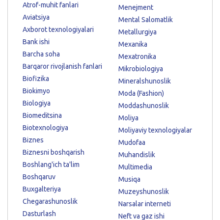
Atrof-muhit fanlari
Menejment
Aviatsiya
Mental Salomatlik
Axborot texnologiyalari
Metallurgiya
Bank ishi
Mexanika
Barcha soha
Mexatronika
Barqaror rivojlanish fanlari
Mikrobiologiya
Biofizika
Mineralshunoslik
Biokimyo
Moda (Fashion)
Biologiya
Moddashunoslik
Biomeditsina
Moliya
Biotexnologiya
Moliyaviy texnologiyalar
Biznes
Mudofaa
Biznesni boshqarish
Muhandislik
Boshlang'ich ta'lim
Multimedia
Boshqaruv
Musiqa
Buxgalteriya
Muzeyshunoslik
Chegarashunoslik
Narsalar interneti
Dasturlash
Neft va gaz ishi