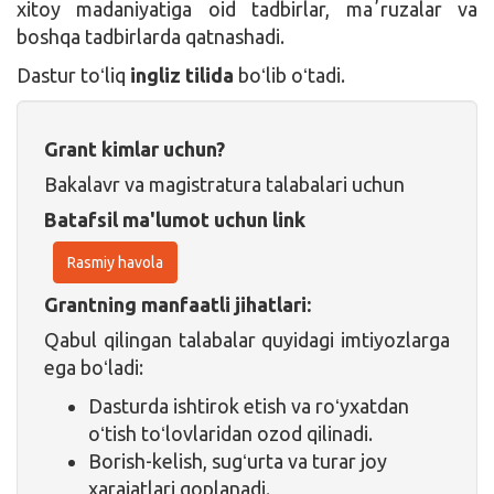
xitoy madaniyatiga oid tadbirlar, maʼruzalar va
boshqa tadbirlarda qatnashadi.
Dastur toʻliq
ingliz tilida
boʻlib oʻtadi.
Grant kimlar uchun?
Bakalavr va magistratura talabalari uchun
Batafsil ma'lumot uchun link
Rasmiy havola
Grantning manfaatli jihatlari:
Qabul qilingan talabalar quyidagi imtiyozlarga
ega boʻladi:
Dasturda ishtirok etish va roʻyxatdan
oʻtish toʻlovlaridan ozod qilinadi.
Borish-kelish, sugʻurta va turar joy
xarajatlari qoplanadi.