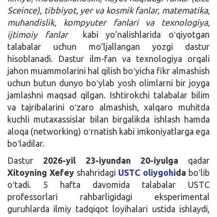
Sceince), tibbiyot, yer va kosmik fanlar, matematika,
muhandislik, kompyuter fanlari va texnologiya,
ijtimoiy fanlar
kabi yo’nalishlarida oʻqiyotgan
talabalar uchun mo’ljallangan yozgi dastur
hisoblanadi. Dastur ilm-fan va texnologiya orqali
jahon muammolarini hal qilish boʻyicha fikr almashish
uchun butun dunyo boʻylab yosh olimlarni bir joyga
jamlashni maqsad qilgan. Ishtirokchi talabalar bilim
va tajribalarini oʻzaro almashish, xalqaro muhitda
kuchli mutaxassislar bilan birgalikda ishlash hamda
aloqa (networking) oʻrnatish kabi imkoniyatlarga ega
boʻladilar.
Dastur
2026-yil 23-iyundan 20-iyulga
qadar
Xitoyning Xefey
shahridagi
USTC oliygohi
da
boʻlib
oʻtadi. 5 hafta davomida talabalar USTC
professorlari rahbarligidagi eksperimental
guruhlarda ilmiy tadqiqot loyihalari ustida ishlaydi,