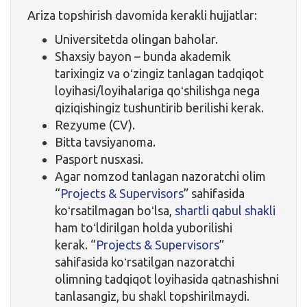
Ariza topshirish davomida kerakli hujjatlar:
Universitetda olingan baholar.
Shaxsiy bayon – bunda akademik
tarixingiz va oʻzingiz tanlagan tadqiqot
loyihasi/loyihalariga qoʻshilishga nega
qiziqishingiz tushuntirib berilishi kerak.
Rezyume (CV).
Bitta tavsiyanoma.
Pasport nusxasi.
Agar nomzod tanlagan nazoratchi olim
“
Projects & Supervisors
” sahifasida
koʻrsatilmagan boʻlsa,
shartli qabul shakli
ham toʻldirilgan holda yuborilishi
kerak. “
Projects & Supervisors
”
sahifasida koʻrsatilgan nazoratchi
olimning tadqiqot loyihasida qatnashishni
tanlasangiz, bu shakl topshirilmaydi.