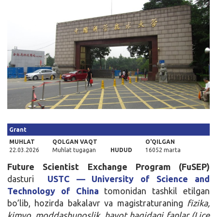
Kirish
Grant
MUHLAT
QOLGAN VAQT
O'QILGAN
22.03.2026
Muhlat tugagan
HUDUD
16052 marta
Future Scientist Exchange Program (FuSEP)
dasturi
USTC — University of Science and
Technology of China
tomonidan tashkil etilgan
bo’lib, hozirda bakalavr va magistraturaning
fizika,
kimyo, moddashunoslik, hayot haqidagi fanlar (Lice