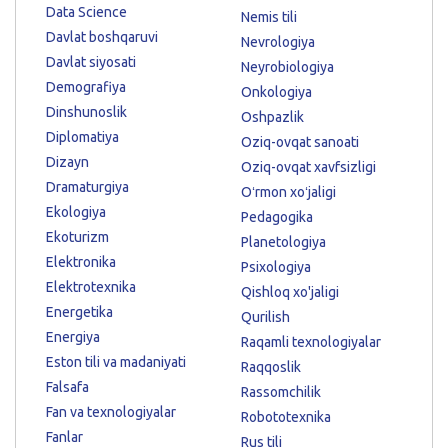
Data Science
Nemis tili
Davlat boshqaruvi
Nevrologiya
Davlat siyosati
Neyrobiologiya
Demografiya
Onkologiya
Dinshunoslik
Oshpazlik
Diplomatiya
Oziq-ovqat sanoati
Dizayn
Oziq-ovqat xavfsizligi
Dramaturgiya
Oʻrmon xoʻjaligi
Ekologiya
Pedagogika
Ekoturizm
Planetologiya
Elektronika
Psixologiya
Elektrotexnika
Qishloq xo'jaligi
Energetika
Qurilish
Energiya
Raqamli texnologiyalar
Eston tili va madaniyati
Raqqoslik
Falsafa
Rassomchilik
Fan va texnologiyalar
Robototexnika
Fanlar
Rus tili