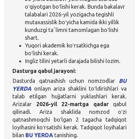
oʻqiyotgan boʻlishi kerak. Bunda bakalavr
talabalari 2026-yil yozigacha tegishli
mutaxassislik boʻyicha kamida ikki yillik
kunduzgi taʼlimni tamomlagan boʻlishi
shart.
Yuqori akademik koʻrsatkichga ega
boʻlishi kerak.
Ingliz tilini yetarli darajada bilishi lozim.
Dasturga qabul jarayoni:
Dasturda qatnashish uchun nomzodlar
BU
YERDA
onlayn ariza shaklini toʻldirishlari va
talab etilgan hujjatlarni yuklashlari kerak.
Arizalar
2026-yil 22-martga qadar
qabul
qilinadi. Ariza shaklida nomzod oʻzi
qatnashmoqchi boʻlgan 2 tagacha tadqiqot
loyihasini koʻrsatishi kerak. Tadqiqot loyihalari
bilan
BU YERDA
tanishing.