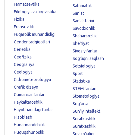
Farmatsevtika
Salomatlik
Filologiya va lingvistika
San'at
Fizika
San'at tarixi
Fransuz tili
Savodxonlik
Fuqarolik muhandisligi
Shaharsozlik
Gender tadqiqotlari
She'riyat
Genetika
Siyosiy fanlar
Geofizika
Sog'liqni saqlash
Geografiya
Sotsiologiya
Geologiya
Sport
Gidrometeorologiya
Statistika
Grafik dizayn
STEM fanlari
Gumanitar fanlar
Stomatologiya
Haykaltaroshlik
Sug'urta
Hayot haqidagi fanlar
Sun'iy intellekt
Hisoblash
Suratkashlik
Hunarmandchilik
Suratkashlik
Huquqshunoslik
Suv xo'jaligi