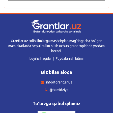
Grantlar.uz tolibi ilmlarga mashriqdan mag’ribgacha bo’lgan
mamlakatlarda bepul ta’lim olish uchun grant topishda yordam
beradi.
Loyiha haqida
Foydalanish bitimi
Biz bilan aloqa
info@grantlar.uz
@hamidziyo
To'lovga qabul qilamiz