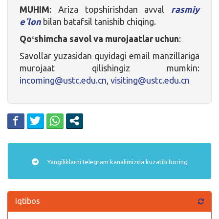
MUHIM
: Ariza topshirishdan avval
rasmiy
eʼlon
bilan batafsil tanishib chiqing.
Qoʻshimcha savol va murojaatlar uchun
:
Savollar yuzasidan quyidagi email manzillariga
murojaat qilishingiz mumkin:
incoming@ustc.edu.cn
,
visiting@ustc.edu.cn
Yangiliklarni
telegram
kanalimizda kuzatib boring
Iqtibos