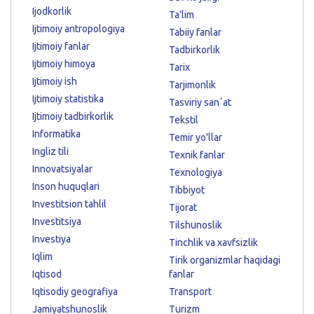
Ijodkorlik
Ta'lim
Ijtimoiy antropologiya
Tabiiy fanlar
Ijtimoiy fanlar
Tadbirkorlik
Ijtimoiy himoya
Tarix
Ijtimoiy ish
Tarjimonlik
Ijtimoiy statistika
Tasviriy sanʼat
Ijtimoiy tadbirkorlik
Tekstil
Informatika
Temir yo'llar
Ingliz tili
Texnik fanlar
Innovatsiyalar
Texnologiya
Inson huquqlari
Tibbiyot
Investitsion tahlil
Tijorat
Investitsiya
Tilshunoslik
Investiya
Tinchlik va xavfsizlik
Iqlim
Tirik organizmlar haqidagi
Iqtisod
fanlar
Iqtisodiy geografiya
Transport
Jamiyatshunoslik
Turizm