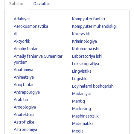
Sohalar
Davlatlar
Adabiyot
Kompyuter fanlari
Aerokosmonavtika
Kompyuter muhandisligi
AI
Koreys tili
Aktyorlik
Kriminologiya
Amaliy fanlar
Kutubxona ishi
Amaliy fanlar va Gumanitar
Laboratoriya ishi
yordam
Leksikografiya
Anatomiya
Lingvistika
Animatsiya
Logistika
Aniq fanlar
Loyihalarni boshqarish
Antrapologiya
Madaniyat
Arab tili
Mantiq
Arxeologiya
Marketing
Arxitektura
Mashinasozlik
Astrofizika
Matematika
Astronomiya
Media