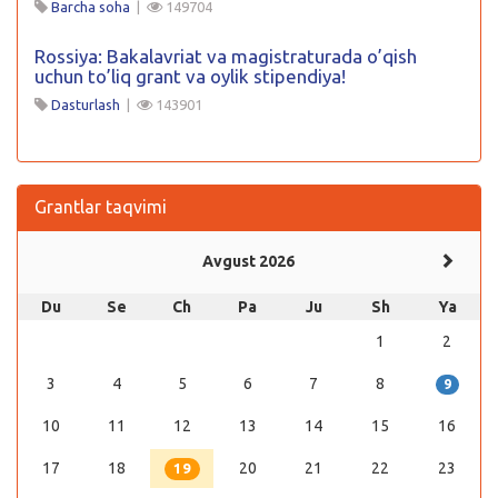
Barcha soha
|
149704
Rossiya: Bakalavriat va magistraturada o’qish
uchun to’liq grant va oylik stipendiya!
Dasturlash
|
143901
Grantlar taqvimi
Avgust 2026
Du
Se
Ch
Pa
Ju
Sh
Ya
1
2
3
4
5
6
7
8
9
10
11
12
13
14
15
16
17
18
20
21
22
23
19