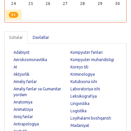
24
25
26
27
28
29
30
31
Sohalar
Davlatlar
Adabiyot
Kompyuter fanlari
Aerokosmonavtika
Kompyuter muhandisligi
AI
Koreys tili
Aktyorlik
Kriminologiya
Amaliy fanlar
Kutubxona ishi
Amaliy fanlar va Gumanitar
Laboratoriya ishi
yordam
Leksikografiya
Anatomiya
Lingvistika
Animatsiya
Logistika
Aniq fanlar
Loyihalarni boshqarish
Antrapologiya
Madaniyat