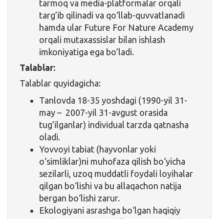
tarmoq va media-platformalar orqali
targ’ib qilinadi va qo‘llab-quvvatlanadi
hamda ular Future For Nature Academy
orqali mutaxassislar bilan ishlash
imkoniyatiga ega bo’ladi.
Talablar:
Talablar quyidagicha:
Tanlovda 18-35 yoshdagi (1990-yil 31-
may – 2007-yil 31-avgust orasida
tug’ilganlar) individual tarzda qatnasha
oladi.
Yovvoyi tabiat (hayvonlar yoki
o‘simliklar)ni muhofaza qilish bo‘yicha
sezilarli, uzoq muddatli foydali loyihalar
qilgan bo‘lishi va bu allaqachon natija
bergan bo‘lishi zarur.
Ekologiyani asrashga bo‘lgan haqiqiy