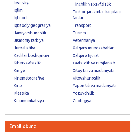
Investiya
Tinchlik va xavfsizlik
Iqlim
Tirik organizmlar haqidagi
Iqtisod
fanlar
Iqtisodiy geografiya
Transport
Jamiyatshunoslik
Turizm
Jismoniy tarbiya
Veterinariya
Jurnalistika
Xalqaro munosabatlar
Kadrlar boshqaruvi
Xalqaro tijorat
Kiberxavfsizlik
xavfsizlik va rivojlanish
Kimyo
Xitoy tili va madaniyati
Kinematografiya
Xitoyshunoslik
Kino
Yapon tili va madaniyati
Klassika
Yozuvchilik
Kommunikatsiya
Zoologiya
Email obuna