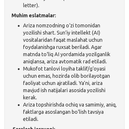
letter).
Muhim eslatmalar:
Ariza nomzodning o‘zi tomonidan
yozilishi shart. Sun’iy intellekt (AI)
vositalaridan faqat maslahat uchun
foydalanishga ruxsat beriladi. Agar
matnda to‘liq AI yordamida yozilganlik
aniqlansa, ariza avtomatik rad etiladi.
Mukofot tanlovi loyiha taklif/g‘oyasi
uchun emas, hozirda olib borilayotgan
faoliyat uchun ajratiladi. Ya’ni, ariza
mavjud ish natijalari asosida yozilishi
kerak.
Ariza topshirishda ochiq va samimiy, aniq,
faktlarga asoslangan bo‘lish tavsiya
etiladi.
Saralash jarayoni: