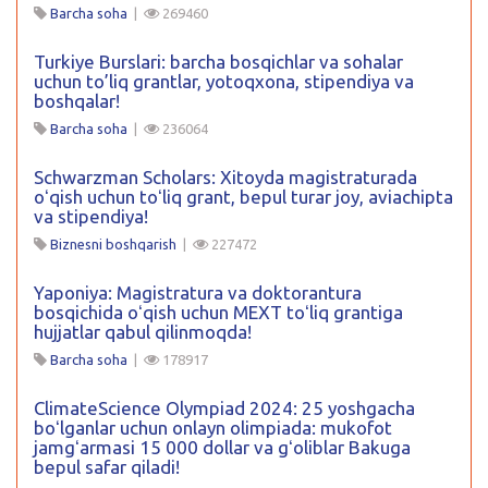
Barcha soha
|
269460
Turkiye Burslari: barcha bosqichlar va sohalar
uchun to’liq grantlar, yotoqxona, stipendiya va
boshqalar!
Barcha soha
|
236064
Schwarzman Scholars: Xitoyda magistraturada
oʻqish uchun toʻliq grant, bepul turar joy, aviachipta
va stipendiya!
Biznesni boshqarish
|
227472
Yaponiya: Magistratura va doktorantura
bosqichida oʻqish uchun MEXT toʻliq grantiga
hujjatlar qabul qilinmoqda!
Barcha soha
|
178917
ClimateScience Olympiad 2024: 25 yoshgacha
boʻlganlar uchun onlayn olimpiada: mukofot
jamgʻarmasi 15 000 dollar va gʻoliblar Bakuga
bepul safar qiladi!