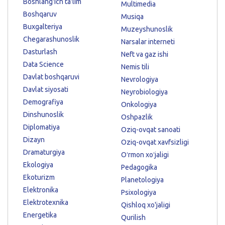
Boshlang'ich ta'lim
Multimedia
Boshqaruv
Musiqa
Buxgalteriya
Muzeyshunoslik
Chegarashunoslik
Narsalar interneti
Dasturlash
Neft va gaz ishi
Data Science
Nemis tili
Davlat boshqaruvi
Nevrologiya
Davlat siyosati
Neyrobiologiya
Demografiya
Onkologiya
Dinshunoslik
Oshpazlik
Diplomatiya
Oziq-ovqat sanoati
Dizayn
Oziq-ovqat xavfsizligi
Dramaturgiya
Oʻrmon xoʻjaligi
Ekologiya
Pedagogika
Ekoturizm
Planetologiya
Elektronika
Psixologiya
Elektrotexnika
Qishloq xo'jaligi
Energetika
Qurilish