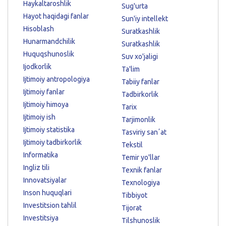
Haykaltaroshlik
Sug'urta
Hayot haqidagi fanlar
Sun'iy intellekt
Hisoblash
Suratkashlik
Hunarmandchilik
Suratkashlik
Huquqshunoslik
Suv xo'jaligi
Ijodkorlik
Ta'lim
Ijtimoiy antropologiya
Tabiiy fanlar
Ijtimoiy fanlar
Tadbirkorlik
Ijtimoiy himoya
Tarix
Ijtimoiy ish
Tarjimonlik
Ijtimoiy statistika
Tasviriy sanʼat
Ijtimoiy tadbirkorlik
Tekstil
Informatika
Temir yo'llar
Ingliz tili
Texnik fanlar
Innovatsiyalar
Texnologiya
Inson huquqlari
Tibbiyot
Investitsion tahlil
Tijorat
Investitsiya
Tilshunoslik