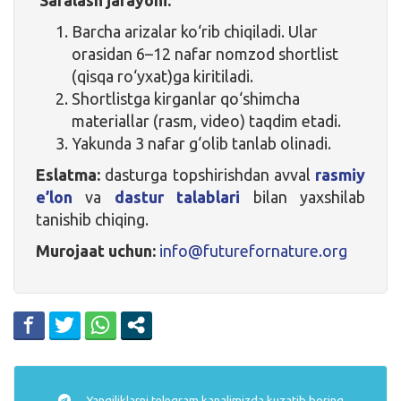
Barcha arizalar ko‘rib chiqiladi. Ular
orasidan 6–12 nafar nomzod shortlist
(qisqa ro‘yxat)ga kiritiladi.
Shortlistga kirganlar qo‘shimcha
materiallar (rasm, video) taqdim etadi.
Yakunda 3 nafar g‘olib tanlab olinadi.
Eslatma:
dasturga topshirishdan avval
rasmiy
e’lon
va
dastur talablari
bilan yaxshilab
tanishib chiqing.
Murojaat uchun:
info@futurefornature.org
Yangiliklarni
telegram
kanalimizda kuzatib boring