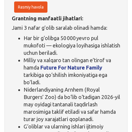
Rasmiy havola
Grantning manfaatli jihatlari:
Jami 3 nafar g’olib saralab olinadi hamda:
Har bir g‘olibga 50 000 yevro pul
mukofoti — ekologiya loyihasiga ishlatish
uchun beriladi.
Milliy va xalqaro tan olingan e’tirof va
hamda
Future For Nature Family
tarkibiga qo‘shilish imkoniyatiga ega
bo’ladi.
Niderlandiyaning Arnhem (Royal
Burgers’ Zoo) da bo‘lib o‘tadigan 2026-yil
may oyidagi tantanali taqdirlash
marosimiga taklif etiladi va safar hamda
turar joy xarajatlari qoplanadi.
G‘oliblar va ularning ishlari ijtimoiy