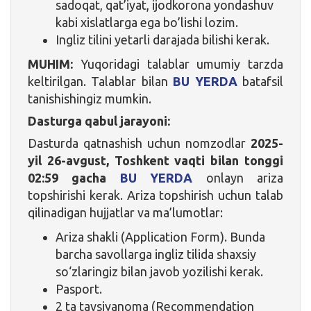
sadoqat, qat’iyat, ijodkorona yondashuv
kabi xislatlarga ega bo’lishi lozim.
Ingliz tilini yetarli darajada bilishi kerak.
MUHIM:
Yuqoridagi talablar umumiy tarzda
keltirilgan. Talablar bilan
BU YERDA
batafsil
tanishishingiz mumkin.
Dasturga qabul jarayoni:
Dasturda qatnashish uchun nomzodlar
2025-
yil 26-avgust, Toshkent vaqti bilan tonggi
02:59 gacha
BU YERDA
onlayn ariza
topshirishi kerak.
Ariza topshirish uchun talab
qilinadigan hujjatlar va ma’lumotlar:
Ariza shakli (Application Form). Bunda
barcha savollarga ingliz tilida shaxsiy
so‘zlaringiz bilan javob yozilishi kerak.
Pasport.
2 ta tavsiyanoma (Recommendation