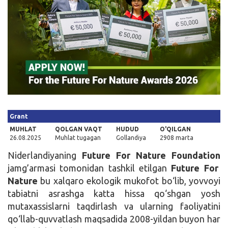
Kirish
Grant
MUHLAT
QOLGAN VAQT
HUDUD
O'QILGAN
26.08.2025
Muhlat tugagan
Gollandiya
2908 marta
Niderlandiyaning
Future For Nature Foundation
jamg’armasi tomonidan tashkil etilgan
Future For
Nature
bu xalqaro ekologik mukofot bo‘lib, yovvoyi
tabiatni asrashga katta hissa qo‘shgan yosh
mutaxassislarni taqdirlash va ularning faoliyatini
qo‘llab-quvvatlash maqsadida 2008-yildan buyon har