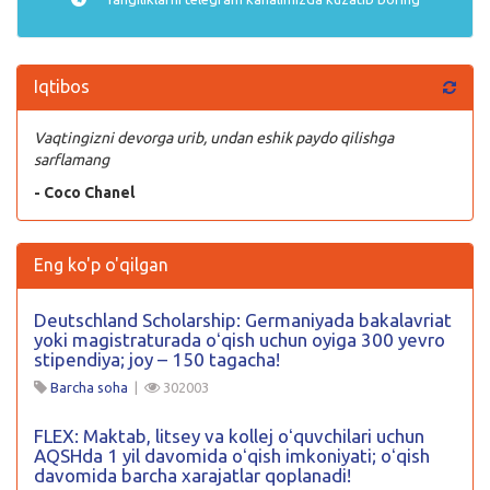
Iqtibos
Vaqtingizni devorga urib, undan eshik paydo qilishga
sarflamang
- Coco Chanel
Eng ko'p o'qilgan
Deutschland Scholarship: Germaniyada bakalavriat
yoki magistraturada oʻqish uchun oyiga 300 yevro
stipendiya; joy – 150 tagacha!
Barcha soha
|
302003
FLEX: Maktab, litsey va kollej oʻquvchilari uchun
AQSHda 1 yil davomida oʻqish imkoniyati; oʻqish
davomida barcha xarajatlar qoplanadi!