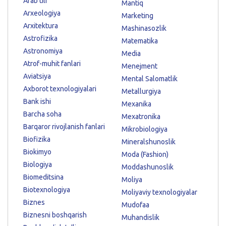
Arab tili
Mantiq
Arxeologiya
Marketing
Arxitektura
Mashinasozlik
Astrofizika
Matematika
Astronomiya
Media
Atrof-muhit fanlari
Menejment
Aviatsiya
Mental Salomatlik
Axborot texnologiyalari
Metallurgiya
Bank ishi
Mexanika
Barcha soha
Mexatronika
Barqaror rivojlanish fanlari
Mikrobiologiya
Biofizika
Mineralshunoslik
Biokimyo
Moda (Fashion)
Biologiya
Moddashunoslik
Biomeditsina
Moliya
Biotexnologiya
Moliyaviy texnologiyalar
Biznes
Mudofaa
Biznesni boshqarish
Muhandislik