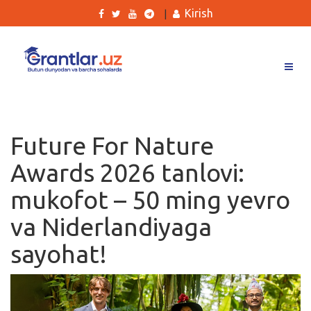
Kirish
|
Grantlar
Tanlovlar
Future For Nature
Ishlar
Awards 2026 tanlovi:
Kurslar
mukofot – 50 ming yevro
Blog
va Niderlandiyaga
Yana
sayohat!
Qidirish