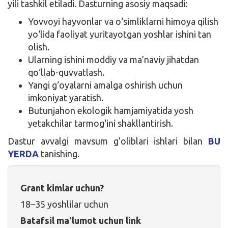
yili tashkil etiladi. Dasturning asosiy maqsadi:
Yovvoyi hayvonlar va o‘simliklarni himoya qilish
yo‘lida faoliyat yuritayotgan yoshlar ishini tan
olish.
Ularning ishini moddiy va ma’naviy jihatdan
qo‘llab-quvvatlash.
Yangi g‘oyalarni amalga oshirish uchun
imkoniyat yaratish.
Butunjahon ekologik hamjamiyatida yosh
yetakchilar tarmog‘ini shakllantirish.
Dastur avvalgi mavsum g’oliblari ishlari bilan
BU
YERDA
tanishing.
Grant kimlar uchun?
18–35 yoshlilar uchun
Batafsil ma'lumot uchun link