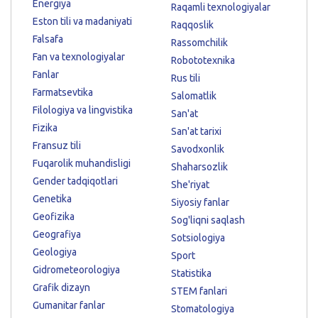
Energiya
Raqamli texnologiyalar
Eston tili va madaniyati
Raqqoslik
Falsafa
Rassomchilik
Fan va texnologiyalar
Robototexnika
Fanlar
Rus tili
Farmatsevtika
Salomatlik
Filologiya va lingvistika
San'at
Fizika
San'at tarixi
Fransuz tili
Savodxonlik
Fuqarolik muhandisligi
Shaharsozlik
Gender tadqiqotlari
She'riyat
Genetika
Siyosiy fanlar
Geofizika
Sog'liqni saqlash
Geografiya
Sotsiologiya
Geologiya
Sport
Gidrometeorologiya
Statistika
Grafik dizayn
STEM fanlari
Gumanitar fanlar
Stomatologiya