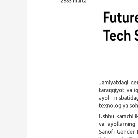
2885 marta
Qidirish
Kirish
Jamiyatdagi ge
taraqqiyot va iq
ayol nisbatida
texnologiya so
Ushbu kamchili
va ayollarning
Sanofi Gender