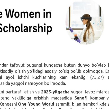
nder tafovut bugungi kungacha butun dunyo bo‘ylab i
tisodiy o‘sish yo‘lidagi asosiy to‘siq bo‘lib qolmoqda. E
gi ayol ishchi kuchlarining kam ekanligi (73:27) a
hasida yaqqol namoyon bo‘lmoqda.
kni bartaraf etish va
2025-yilgacha
yuqori lavozimlard
 teng vakilligiga erishish maqsadida
Sanofi
kompaniya
 Kengashi
One Young World
sammiti bilan hamkorlikda