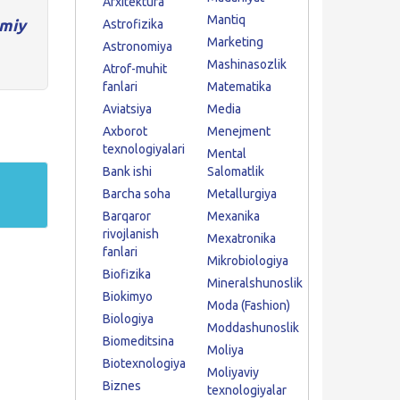
Arxitektura
Mantiq
miy
Astrofizika
Marketing
Astronomiya
Mashinasozlik
Atrof-muhit
fanlari
Matematika
Aviatsiya
Media
Axborot
Menejment
texnologiyalari
Mental
Bank ishi
Salomatlik
Barcha soha
Metallurgiya
Barqaror
Mexanika
rivojlanish
Mexatronika
fanlari
Mikrobiologiya
Biofizika
Mineralshunoslik
Biokimyo
Moda (Fashion)
Biologiya
Moddashunoslik
Biomeditsina
Moliya
Biotexnologiya
Moliyaviy
Biznes
texnologiyalar