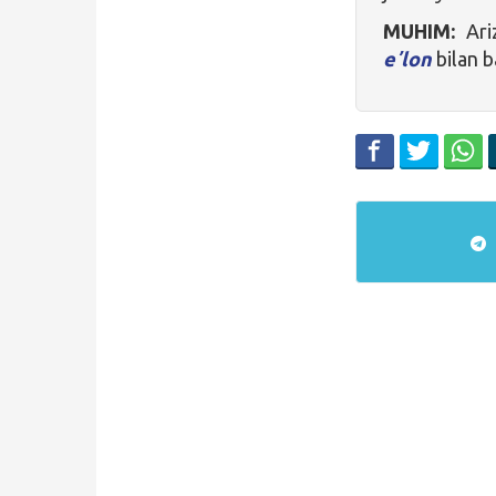
MUHIM:
Ariz
eʼlon
bilan b