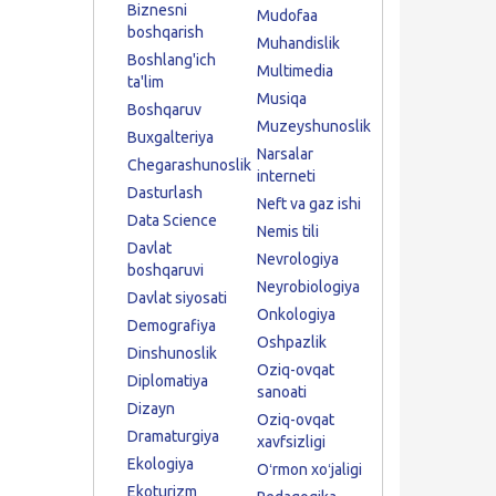
Biznesni
Mudofaa
boshqarish
Muhandislik
Boshlang'ich
Multimedia
ta'lim
Musiqa
Boshqaruv
Muzeyshunoslik
Buxgalteriya
Narsalar
Chegarashunoslik
interneti
Dasturlash
Neft va gaz ishi
Data Science
Nemis tili
Davlat
Nevrologiya
boshqaruvi
Neyrobiologiya
Davlat siyosati
Onkologiya
Demografiya
Oshpazlik
Dinshunoslik
Oziq-ovqat
Diplomatiya
sanoati
Dizayn
Oziq-ovqat
Dramaturgiya
xavfsizligi
Ekologiya
Oʻrmon xoʻjaligi
Ekoturizm