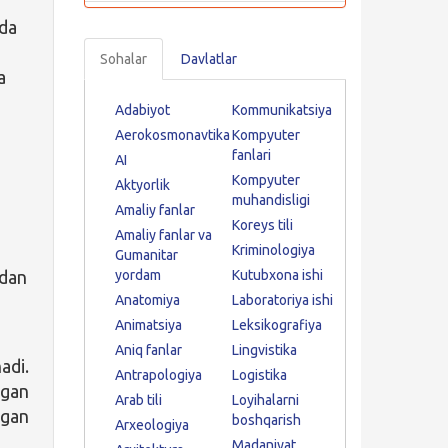
ida
Sohalar
Davlatlar
a
Adabiyot
Kommunikatsiya
Aerokosmonavtika
Kompyuter
fanlari
AI
Kompyuter
Aktyorlik
muhandisligi
Amaliy fanlar
.
Koreys tili
Amaliy fanlar va
Kriminologiya
Gumanitar
rdan
yordam
Kutubxona ishi
Anatomiya
Laboratoriya ishi
Animatsiya
Leksikografiya
Aniq fanlar
Lingvistika
di.
Antrapologiya
Logistika
lgan
Arab tili
Loyihalarni
igan
boshqarish
Arxeologiya
Madaniyat