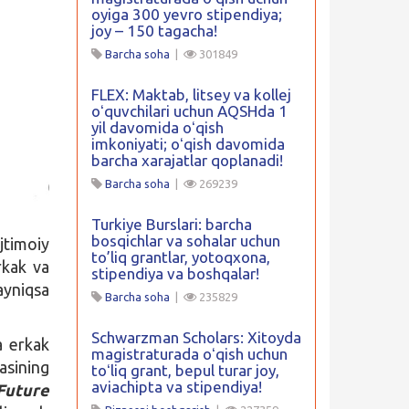
oyiga 300 yevro stipendiya;
joy – 150 tagacha!
Barcha soha
|
301849
FLEX: Maktab, litsey va kollej
oʻquvchilari uchun AQSHda 1
yil davomida oʻqish
imkoniyati; oʻqish davomida
barcha xarajatlar qoplanadi!
Barcha soha
|
269239
Turkiye Burslari: barcha
bosqichlar va sohalar uchun
jtimoiy
to’liq grantlar, yotoqxona,
rkak va
stipendiya va boshqalar!
yniqsa
Barcha soha
|
235829
Schwarzman Scholars: Xitoyda
a erkak
magistraturada oʻqish uchun
sining
toʻliq grant, bepul turar joy,
aviachipta va stipendiya!
Future