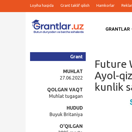
Loyiha haqida
Grant taklif qilish
Hamkorlar
Rekla
GRANTLAR
Grantlar
Tanlovlar
Grant
Future 
Ishlar
MUHLAT
Ayol-qi
27.06.2022
kunlik 
Kurslar
QOLGAN VAQT
Muhlat tugagan
Blog
HUDUD
Buyuk Britaniya
Yana
O'QILGAN