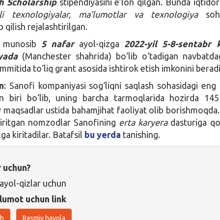
 Scholarship
stipendiyasini e’lon qilgan. Bunda iqtidorl
li texnologiyalar, ma’lumotlar va texnologiya
soh
 qilish rejalashtirilgan.
g munosib
5 nafar
ayol-qizga
2022-yil 5-8-sentabr 
yada
(Manchester shahrida) bo‘lib o‘tadigan navbatd
itida to‘liq grant asosida ishtirok etish imkonini beradi
n
: Sanofi kompaniyasi sog‘liqni saqlash sohasidagi eng 
n biri bo‘lib, uning barcha tarmoqlarida hozirda 145
y maqsadlar ustida bahamjihat faoliyat olib borishmoqda
kiritgan nomzodlar Sanofining
erta karyera
dasturiga qo‘
ga kiritadilar. Batafsil
bu yerda
tanishing.
r uchun?
 ayol-qizlar uchun
lumot uchun link
sh
Rasmiy havola