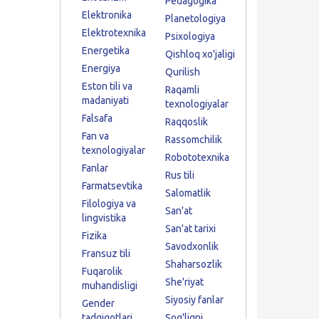
Pedagogika
Elektronika
Planetologiya
Elektrotexnika
Psixologiya
Energetika
Qishloq xo'jaligi
Energiya
Qurilish
Eston tili va
Raqamli
madaniyati
texnologiyalar
Falsafa
Raqqoslik
Fan va
Rassomchilik
texnologiyalar
Robototexnika
Fanlar
Rus tili
Farmatsevtika
Salomatlik
Filologiya va
San'at
lingvistika
San'at tarixi
Fizika
Savodxonlik
Fransuz tili
Shaharsozlik
Fuqarolik
She'riyat
muhandisligi
Siyosiy fanlar
Gender
tadqiqotlari
Sog'liqni