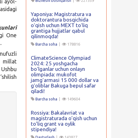
i ayol-
Biznesni boshqarish
|
227359
asidagi
Yaponiya: Magistratura va
doktorantura bosqichida
oʻqish uchun MEXT toʻliq
kunlari
grantiga hujjatlar qabul
agi One
qilinmoqda!
.
Barcha soha
|
178816
nufuzli
ClimateScience Olympiad
 millat
2024: 25 yoshgacha
. Ushbu
boʻlganlar uchun onlayn
olimpiada: mukofot
shilish
jamgʻarmasi 15 000 dollar va
gʻoliblar Bakuga bepul safar
qiladi!
Barcha soha
|
149604
Rossiya: Bakalavriat va
magistraturada o’qish uchun
to’liq grant va oylik
stipendiya!
Dasturlash
|
143827