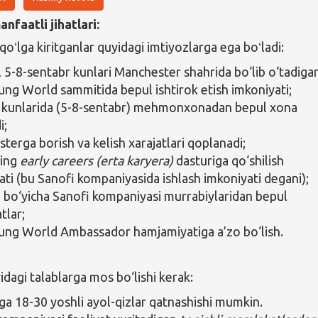
nfaatli jihatlari:
qoʻlga kiritganlar quyidagi imtiyozlarga ega boʻladi:
l 5-8-sentabr kunlari Manchester shahrida bo‘lib o‘tadiga
ng World sammitida bepul ishtirok etish imkoniyati;
kunlarida (5-8-sentabr) mehmonxonadan bepul xona
i;
terga borish va kelish xarajatlari qoplanadi;
ning
early careers (erta karyera)
dasturiga qo‘shilish
ati (bu Sanofi kompaniyasida ishlash imkoniyati degani);
 bo‘yicha Sanofi kompaniyasi murrabiylaridan bepul
tlar;
ng World Ambassador hamjamiyatiga a’zo bo‘lish.
agi talablarga mos bo‘lishi kerak:
a 18-30 yoshli ayol-qizlar qatnashishi mumkin.