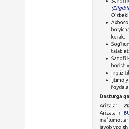
Sanofi 
(
Eligib
O‘zbeki
Axborot
bo‘yicha
kerak.
Sog‘liq
talab et
Sanofi 
borish v
Ingliz t
Ijtimoi
foydalan
Dasturga qa
Arizalar
2
Arizalarni
B
maʼlumotlar 
javob yozish 