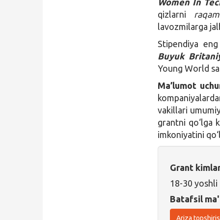
Women In Tech
qizlarni
raqam
lavozmilarga jalb
Stipendiya en
Buyuk Britani
Young World samm
Ma’lumot uchu
kompaniyalarda
vakillari umumi
grantni qo‘lga 
imkoniyatini qo‘l
Grant kimla
18-30 yoshli
Batafsil ma'
Ariza topshiri