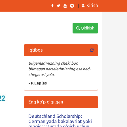
Kirish
|
Qidirish
Iqtibos
Bilganlarimizning cheki bor,
bilmagan narsalarimizning esa had-
chegarasi yo‘q.
- P.Laplas
Eng ko'p o'qilgan
Deutschland Scholarship:
Germaniyada bakalavriat yoki
magistraturada oʻqish uchun