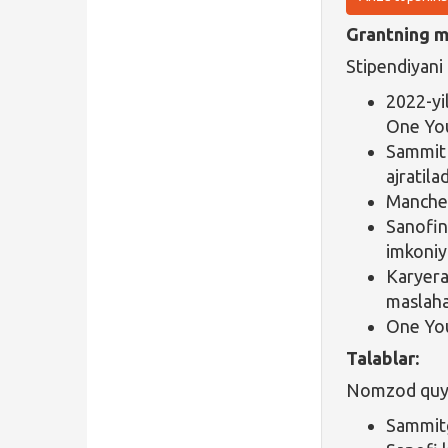
Grantning ma
Stipendiyani 
2022-yi
One You
Sammit 
ajratilad
Manches
Sanofi
imkoniy
Karyera
maslaha
One You
Talablar:
Nomzod quyid
Sammitg